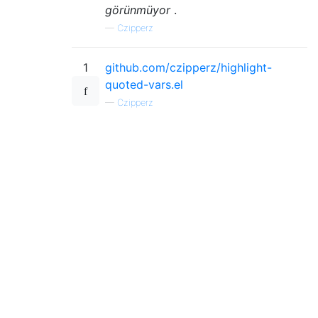
görünmüyor
.
—
Czipperz
1
github.com/czipperz/highlight-
quoted-vars.el
—
Czipperz