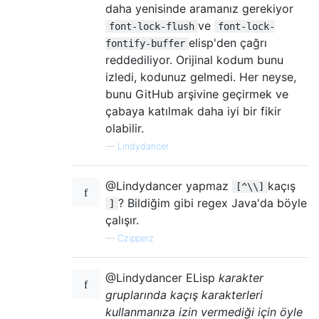
daha yenisinde aramanız gerekiyor
ve
font-lock-flush
font-lock-
elisp'den çağrı
fontify-buffer
reddediliyor. Orijinal kodum bunu
izledi, kodunuz gelmedi. Her neyse,
bunu GitHub arşivine geçirmek ve
çabaya katılmak daha iyi bir fikir
olabilir.
—
Lindydancer
@Lindydancer yapmaz
kaçış
[^\\]
? Bildiğim gibi regex Java'da böyle
]
çalışır.
—
Czipperz
@Lindydancer ELisp
karakter
gruplarında kaçış karakterleri
kullanmanıza izin vermediği için öyle