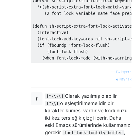
(defvar sh-script-extra-font-lock-keywords

  '((sh-script-extra-font-lock-match-var-in
     (2 font-lock-variable-name-face prepen
(defun sh-script-extra-font-lock-activate (
  (interactive)

  (font-lock-add-keywords nil sh-script-ext
  (if (fboundp 'font-lock-flush)

      (font-lock-flush)

—
Czipperz
kaynak
Olarak yazılmış olabilir
[^\\\\]
o eşleştirilmemelidir bir
[^\\]
karakter kümesi vardır ve kodunuzu
iki kez ters eğik çizgi içerir. Daha
eski Emacs sürümlerinde kullanmanız
gerekir
,
font-lock-fontify-buffer