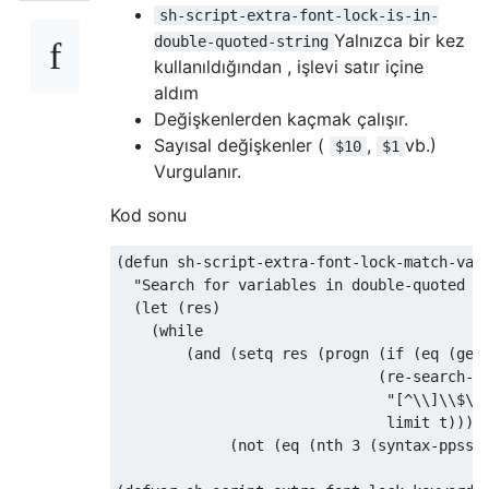
sh-script-extra-font-lock-is-in-
Yalnızca bir kez
double-quoted-string
kullanıldığından , işlevi satır içine
aldım
Değişkenlerden kaçmak çalışır.
Sayısal değişkenler (
,
vb.)
$10
$1
Vurgulanır.
Kod sonu
(defun sh-script-extra-font-lock-match-var-
  "Search for variables in double-quoted st
  (let (res)

    (while

        (and (setq res (progn (if (eq (get-
                              (re-search-fo
                               "[^\\]\\$\\(
                               limit t)))

             (not (eq (nth 3 (syntax-ppss))