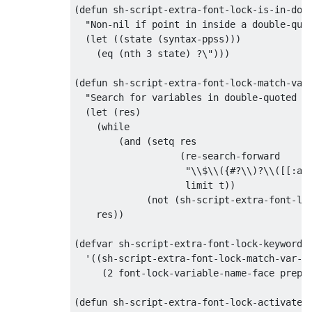
(defun sh-script-extra-font-lock-is-in-doub
  "Non-nil if point in inside a double-quot
  (let ((state (syntax-ppss)))

    (eq (nth 3 state) ?\")))

(defun sh-script-extra-font-lock-match-var-
  "Search for variables in double-quoted st
  (let (res)

    (while

        (and (setq res

                   (re-search-forward

                    "\\$\\({#?\\)?\\([[:alp
                    limit t))

             (not (sh-script-extra-font-loc
    res))

(defvar sh-script-extra-font-lock-keywords

  '((sh-script-extra-font-lock-match-var-in
     (2 font-lock-variable-name-face prepen
(defun sh-script-extra-font-lock-activate (