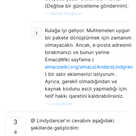
(Değilse bir güncelleme gönderirim).
—
Mattias Bengtsson
Kulağa iyi geliyor. Muhtemelen uygun
bir pakete dönüştürmek için zamanım
olmayacaktı. Ancak, e-posta adresimi
bırakmanızı ve bunun yerine
EmacsWiki sayfama (
emacswiki.org/emacs/AndersLindgren
) bir satır eklemenizi istiyorum .
Ayrıca, gerekli olmadığından ve
kaynak kodunu ascii yapmadığı için
telif hakkı işaretini kaldırabilirsiniz.
—
Lindydancer
@ Lindydancer'ın cevabını aşağıdaki
3
şekillerde geliştirdim: