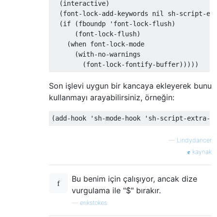
  (interactive)

  (font-lock-add-keywords nil sh-script-ext
  (if (fboundp 'font-lock-flush)

      (font-lock-flush)

    (when font-lock-mode

      (with-no-warnings

Son işlevi uygun bir kancaya ekleyerek bunu
kullanmayı arayabilirsiniz, örneğin:
—
Lindydancer
kaynak
Bu benim için çalışıyor, ancak dize
vurgulama ile "$" bırakır.
—
erikstokes