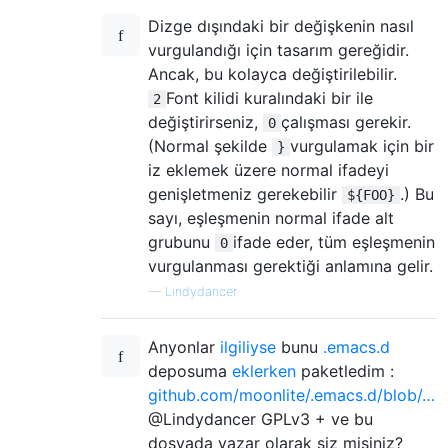
Dizge dışındaki bir değişkenin nasıl
vurgulandığı için tasarım gereğidir.
Ancak, bu kolayca değiştirilebilir.
Font kilidi kuralındaki bir ile
2
değiştirirseniz,
çalışması gerekir.
0
(Normal şekilde
vurgulamak için bir
}
iz eklemek üzere normal ifadeyi
genişletmeniz gerekebilir
.) Bu
${FOO}
sayı, eşleşmenin normal ifade alt
grubunu
ifade eder, tüm eşleşmenin
0
vurgulanması gerektiği anlamına gelir.
—
Lindydancer
Anyonlar
ilgiliyse
bunu
.emacs.d
deposuma
eklerken
paketledim :
github.com/moonlite/.emacs.d/blob/…
@Lindydancer GPLv3 + ve bu
dosyada yazar olarak siz misiniz?