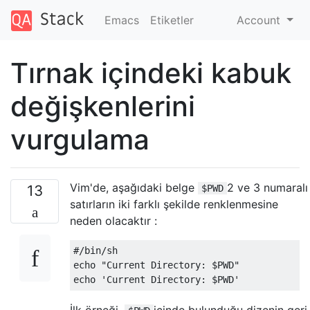
Emacs
Etiketler
Account
Tırnak içindeki kabuk
değişkenlerini
vurgulama
Vim'de, aşağıdaki belge
2 ve 3 numaralı
13
$PWD
satırların iki farklı şekilde renklenmesine
neden olacaktır :
#/bin/sh

echo "Current Directory: $PWD"

İlk örneği,
içinde bulunduğu dizenin geri