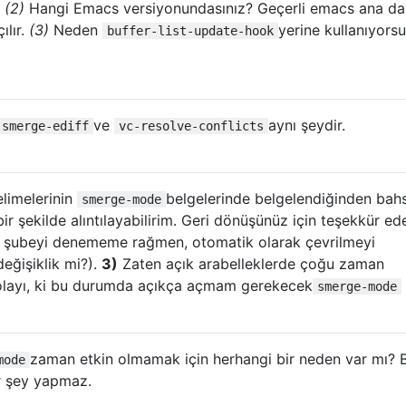
.
(2)
Hangi Emacs versiyonundasınız? Geçerli emacs ana dal
ılır.
(3)
Neden
yerine kullanıyors
buffer-list-update-hook
ve
aynı şeydir.
smerge-ediff
vc-resolve-conflicts
limelerinin
belgelerinde belgelendiğinden bah
smerge-mode
 bir şekilde alıntılayabilirim. Geri dönüşünüz için teşekkür ede
 şubeyi denememe rağmen, otomatik olarak çevrilmeyi
eğişiklik mi?).
3)
Zaten açık arabelleklerde çoğu zaman
olayı, ki bu durumda açıkça açmam gerekecek
smerge-mode
zaman etkin olmamak için herhangi bir neden var mı? B
mode
r şey yapmaz.