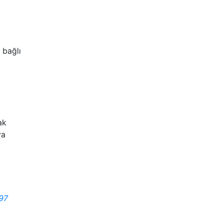
 bağlı
ak
ya
97