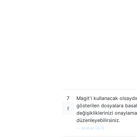
7
Magit'i kullanacak olsaydı
gösterilen dosyalara basab
değişikliklerinizi onaylama
düzenleyebilirsiniz.
—
wvxvw 09:15