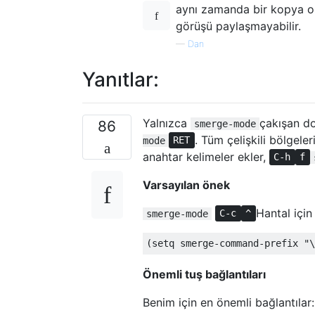
aynı zamanda bir kopya o
görüşü paylaşmayabilir.
—
Dan
Yanıtlar:
Yalnızca
çakışan d
86
smerge-mode
. Tüm çelişkili bölgele
mode
RET
anahtar kelimeler ekler,
C-h
f
Varsayılan önek
Hantal içi
smerge-mode
C-c
^
(
setq
 smerge-command-prefix 
"\
Önemli tuş bağlantıları
Benim için en önemli bağlantılar: