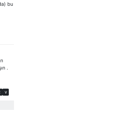
da) bu
in
ın .
c
v