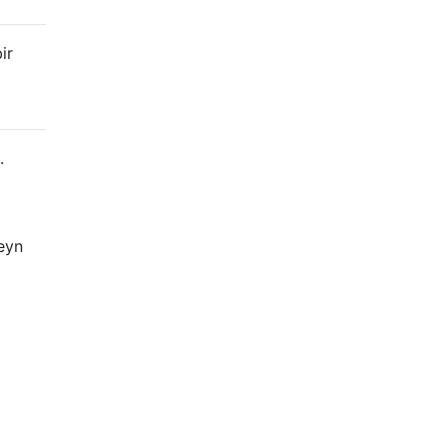
ir
.
veyn