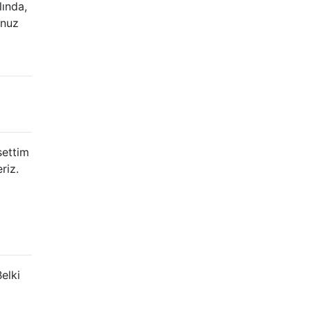
ında,
unuz
settim
riz.
elki