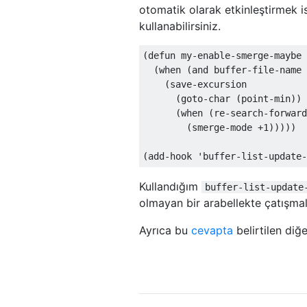
otomatik olarak etkinleştirmek is
kullanabilirsiniz.
(
defun
 my-enable-smerge-maybe 
(
when 
(
and buffer-file-name 
(
save-excursion

(
goto-char 
(
point-min
))
(
when 
(
re-search-forward
(
smerge-mode 
+1
)))))
(
add-hook 
'buffer-list-update-
Kullandığım
buffer-list-update
olmayan bir arabellekte çatışma
Ayrıca bu
cevapta
belirtilen diğ