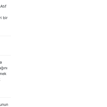
Atıf
i bir
ğa
ağını
rmek
k
bunun