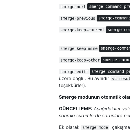
smerge-next
smerge-command-pr
smerge-previous
smerge-comman
smerge-keep-current
smerge-co
.
smerge-keep-mine
smerge-comma
smerge-keep-other
smerge-comm
smerge-ediff
smerge-command-p
üzere bağlı . Bu aynıdır
vc-reso
teşekkürler).
Smerge modunun otomatik olara
GÜNCELLEME:
Aşağıdakiler yal
sonraki sürümlerde sorunlara ned
Ek olarak
, çakışma
smerge-mode