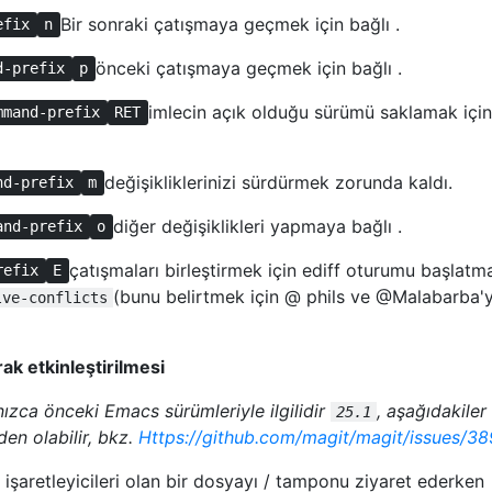
Bir sonraki çatışmaya geçmek için bağlı .
efix
n
önceki çatışmaya geçmek için bağlı .
d-prefix
p
imlecin açık olduğu sürümü saklamak için
mmand-prefix
RET
değişikliklerinizi sürdürmek zorunda kaldı.
nd-prefix
m
diğer değişiklikleri yapmaya bağlı .
and-prefix
o
çatışmaları birleştirmek için ediff oturumu başlatm
refix
E
(bunu belirtmek için @ phils ve @Malabarba'
lve-conflicts
k etkinleştirilmesi
nızca önceki Emacs sürümleriyle ilgilidir
, aşağıdakiler
25.1
en olabilir, bkz.
Https://github.com/magit/magit/issues/38
 işaretleyicileri olan bir dosyayı / tamponu ziyaret ederken