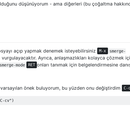
lduğunu düşünüyorum - ama diğerleri (bu çoğaltma hakkın
osyayı açıp yapmak denemek isteyebilirsiniz
M-x
smerge-
ri vurgulayacaktır. Ayrıca, anlaşmazlıkları kolayca çözmek iç
onları tanımak için belgelendirmesine danış
smerge-mode
RET
n varsayılan önek buluyorum, bu yüzden onu değiştirdim
C-
C-cv"
)