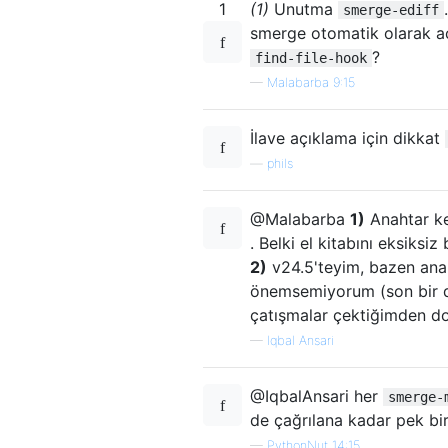
1
(1)
Unutma
smerge-ediff
smerge otomatik olarak aç
?
find-file-hook
—
Malabarba 9:15
İlave açıklama için dikkat
—
phils
@Malabarba
1)
Anahtar ke
. Belki el kitabını eksiksiz
2)
v24.5'teyim, bazen ana
önemsemiyorum (son bir d
çatışmalar çektiğimden d
—
Iqbal Ansari
@IqbalAnsari her
smerge-
de çağrılana kadar pek bi
—
PythonNut 14:15