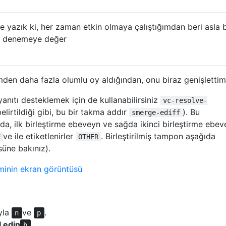
e yazık ki, her zaman etkin olmaya çalıştığımdan beri asla b
e denemeye değer
en daha fazla olumlu oy aldığından, onu biraz genişlettim
anıtı desteklemek için de kullanabilirsiniz
vc-resolve-
elirtildiği gibi, bu bir takma addır
). Bu
smerge-ediff
da, ilk birleştirme ebeveyn ve sağda ikinci birleştirme ebe
ve ile etiketlenirler
. Birleştirilmiş tampon aşağıda
E
OTHER
süne bakınız).
yla
ve
.
n
p
 edin
.
b