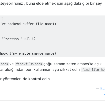
teyebilirsiniz , bunu elde etmek için aşağıdaki gibi bir şey
(
)
(
vc-backend buffer-file-name
))
 
"^<<<<<<< "
nil
t
)
hook
#
'my-enable-smerge-maybe
)
ve
çoğu zaman zaten emacs'ta açık
-hook
find-file-hook
lar aldığımdan beri kullanmamaya dikkat edin
find-file-ho
er yöntemleri de kontrol edin.
—
İkb