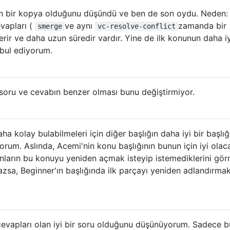
n bir kopya olduğunu düşündü ve ben de son oydu. Neden: 
vapları (
ve aynı
zamanda bir
smerge
vc-resolve-conflict
erir ve daha uzun süredir vardır. Yine de ilk konunun daha iy
abul ediyorum.
 soru ve cevabın benzer olması bunu değiştirmiyor.
ha kolay bulabilmeleri için diğer başlığın daha iyi bir başlı
rum. Aslında, Acemi'nin konu başlığının bunun için iyi olac
ların bu konuyu yeniden açmak isteyip istemediklerini gö
azsa, Beginner'ın başlığında ilk parçayı yeniden adlandırma
cevapları olan iyi bir soru olduğunu düşünüyorum. Sadece 