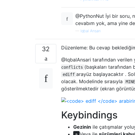
@PythonNut İyi bir soru, n
cevabım yok, ama yine d
—
Iqbal Ansari
Düzenleme: Bu cevap beklediğimd
32
@IqbalAnsari tarafından verilen y
(başkaları tarafından b
conflicts
arayüz başlayacaktır . Sol
ediff
olacak. Modelinde sırasıyla
MIN
gösterilmektedir (ekran görüntü
Keybindings
Gezinin
ile çatışmalar yolu
Veya ile
sürümleri kabul
a