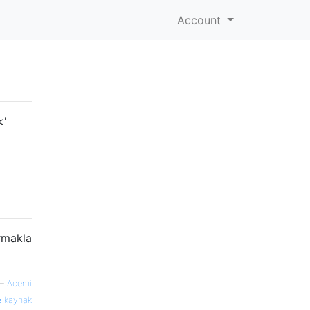
Account
<'
ırmakla
—
Acemi
kaynak