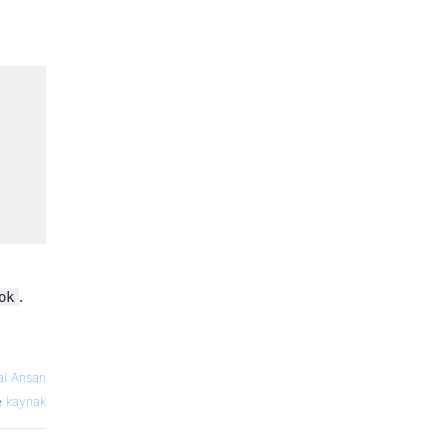
.
ok
al Ansari
kaynak