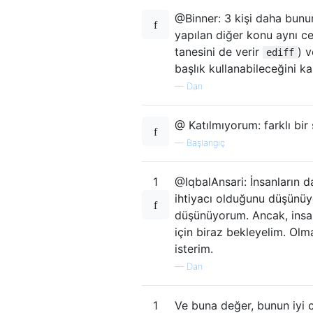
@Binner: 3 kişi daha bunu
yapılan diğer konu aynı ce
tanesini de verir
) v
ediff
başlık kullanabileceğini k
—
Dan
@ Katılmıyorum: farklı bir
—
Başlangıç
1
@IqbalAnsari: İnsanların da
ihtiyacı olduğunu düşünüyo
düşünüyorum. Ancak, insan
için biraz bekleyelim. Olm
isterim.
—
Dan
1
Ve buna değer, bunun iyi 