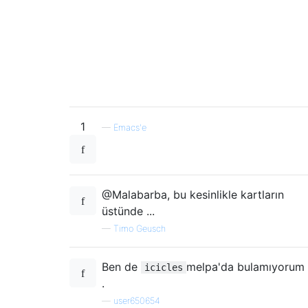
1
—
Emacs'e
@Malabarba, bu kesinlikle kartların
üstünde ...
—
Timo Geusch
Ben de
melpa'da bulamıyorum
icicles
.
—
user650654