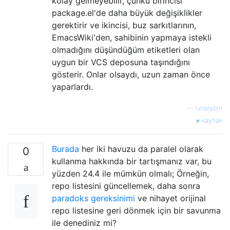
kolay gelmeyebilir, çünkü birincisi
package.el'de daha büyük değişiklikler
gerektirir ve ikincisi, buz sarkıtlarının,
EmacsWiki'den, sahibinin yapmaya istekli
olmadığını düşündüğüm etiketleri olan
uygun bir VCS deposuna taşındığını
gösterir. Onlar olsaydı, uzun zaman önce
yaparlardı.
—
lunaryorn
kaynak
Burada
her iki havuzu da paralel olarak
0
kullanma hakkında bir tartışmanız var, bu
yüzden 24.4 ile mümkün olmalı; Örneğin,
repo listesini güncellemek, daha sonra
paradoks gereksinimi
ve nihayet orijinal
repo listesine geri dönmek için bir savunma
ile denediniz mi?