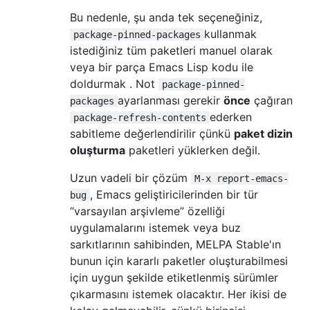
Bu nedenle, şu anda tek seçeneğiniz,
kullanmak
package-pinned-packages
istediğiniz tüm paketleri manuel olarak
veya bir parça Emacs Lisp kodu ile
doldurmak . Not
package-pinned-
ayarlanması gerekir
önce
çağıran
packages
ederken
package-refresh-contents
sabitleme değerlendirilir çünkü
paket dizin
oluşturma
paketleri yüklerken değil.
Uzun vadeli bir çözüm
M-x report-emacs-
, Emacs geliştiricilerinden bir tür
bug
“varsayılan arşivleme” özelliği
uygulamalarını istemek veya buz
sarkıtlarının sahibinden, MELPA Stable'ın
bunun için kararlı paketler oluşturabilmesi
için uygun şekilde etiketlenmiş sürümler
çıkarmasını istemek olacaktır. Her ikisi de