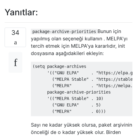
Yanıtlar:
Bunun için
34
package-archive-priorities
yapılmış olan seçeneği kullanın . MELPA'yı
tercih etmek için MELPA'ya kararlıdır, init
dosyasına aşağıdakileri ekleyin:
(setq package-archives

      '(("GNU ELPA"     . "https://elpa.gnu
        ("MELPA Stable" . "https://stable.m
        ("MELPA"        . "https://melpa.or
      package-archive-priorities

      '(("MELPA Stable" . 10)

        ("GNU ELPA"     . 5)

Sayı ne kadar yüksek olursa, paket arşivinin
önceliği de o kadar yüksek olur. Birden