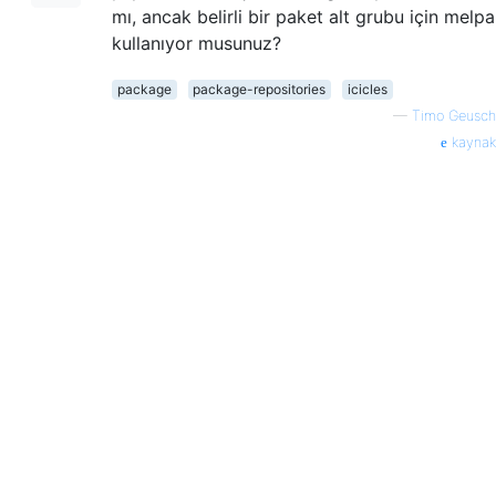
mı, ancak belirli bir paket alt grubu için melpa
kullanıyor musunuz?
package
package-repositories
icicles
—
Timo Geusch
kaynak