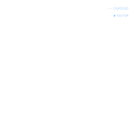
—
csantosb
kaynak