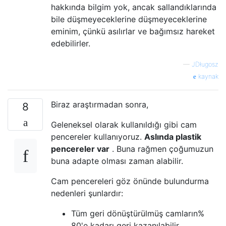
hakkında bilgim yok, ancak sallandıklarında
bile düşmeyeceklerine düşmeyeceklerine
eminim, çünkü asılırlar ve bağımsız hareket
edebilirler.
—
JDługosz
kaynak
Biraz araştırmadan sonra,
8
Geleneksel olarak kullanıldığı gibi cam
pencereler kullanıyoruz.
Aslında plastik
pencereler var
. Buna rağmen çoğumuzun
buna adapte olması zaman alabilir.
Cam pencereleri göz önünde bulundurma
nedenleri şunlardır:
Tüm geri dönüştürülmüş camların%
80'e kadarı geri kazanılabilir.