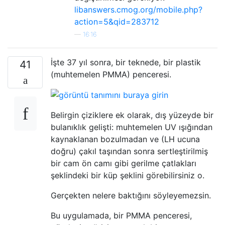
libanswers.cmog.org/mobile.php?
action=5&qid=283712
—
16:16
İşte 37 yıl sonra, bir teknede, bir plastik
41
(muhtemelen PMMA) penceresi.
Belirgin çiziklere ek olarak, dış yüzeyde bir
bulanıklık gelişti: muhtemelen UV ışığından
kaynaklanan bozulmadan ve (LH ucuna
doğru) çakıl taşından sonra sertleştirilmiş
bir cam ön camı gibi gerilme çatlakları
şeklindeki bir küp şeklini görebilirsiniz o.
Gerçekten nelere baktığını söyleyemezsin.
Bu uygulamada, bir PMMA penceresi,