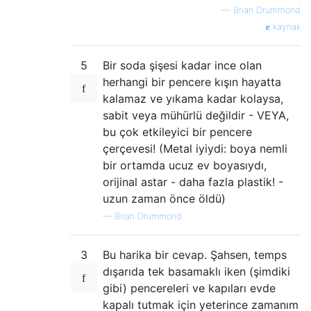
—
Brian Drummond
kaynak
5
Bir soda şişesi kadar ince olan
herhangi bir pencere kışın hayatta
kalamaz ve yıkama kadar kolaysa,
sabit veya mühürlü değildir - VEYA,
bu çok etkileyici bir pencere
çerçevesi! (Metal iyiydi: boya nemli
bir ortamda ucuz ev boyasıydı,
orijinal astar - daha fazla plastik! -
uzun zaman önce öldü)
—
Brian Drummond
3
Bu harika bir cevap. Şahsen, temps
dışarıda tek basamaklı iken (şimdiki
gibi) pencereleri ve kapıları evde
kapalı tutmak için yeterince zamanım