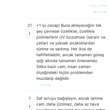
—
Chris Johns
kaynak
21
+1 iyi cevap! Buna ekleyeceğim tek
şey çevresel özellikler, özellikle
polimerlerin UV bozulması (sararır ve
çatlar) ve yüksek sıcaklıklardan
sünme ve sarkma. Her ikisi de
hafifletilebilir, ancak tamamen güneş
ışığı altında tamamen önlenemez.
Silika bazlı cam, insan zaman
ölçeğindeki hiçbir problemden
muzdarip değildir.
—
savaşçı
1
Saf soruyu bağışlayın, ancak lamine
cam, daha çizilmez, daha az hava
koşullarına dayanıklı bir yüzeye sahip