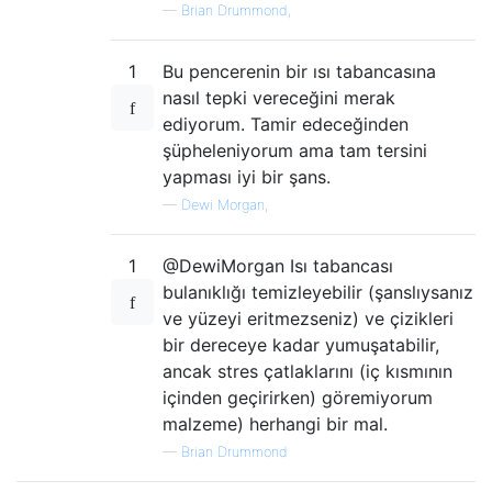
—
Brian Drummond,
1
Bu pencerenin bir ısı tabancasına
nasıl tepki vereceğini merak
ediyorum. Tamir edeceğinden
şüpheleniyorum ama tam tersini
yapması iyi bir şans.
—
Dewi Morgan,
1
@DewiMorgan Isı tabancası
bulanıklığı temizleyebilir (şanslıysanız
ve yüzeyi eritmezseniz) ve çizikleri
bir dereceye kadar yumuşatabilir,
ancak stres çatlaklarını (iç kısmının
içinden geçirirken) göremiyorum
malzeme) herhangi bir mal.
—
Brian Drummond