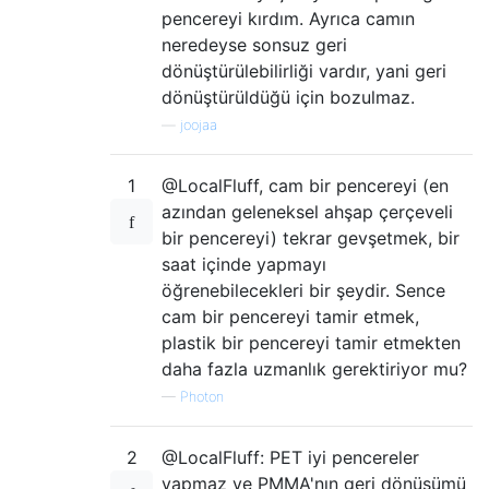
pencereyi kırdım. Ayrıca camın
neredeyse sonsuz geri
dönüştürülebilirliği vardır, yani geri
dönüştürüldüğü için bozulmaz.
—
joojaa
1
@LocalFluff, cam bir pencereyi (en
azından geleneksel ahşap çerçeveli
bir pencereyi) tekrar gevşetmek, bir
saat içinde yapmayı
öğrenebilecekleri bir şeydir. Sence
cam bir pencereyi tamir etmek,
plastik bir pencereyi tamir etmekten
daha fazla uzmanlık gerektiriyor mu?
—
Photon
2
@LocalFluff: PET iyi pencereler
yapmaz ve PMMA'nın geri dönüşümü