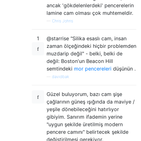
ancak 'gökdelenlerdeki' pencerelerin
lamine cam olması çok muhtemeldir.
—
Chris Johns
1
@starrise "Silika esaslı cam, insan
zaman ölçeğindeki hiçbir problemden
muzdarip değil" - belki, belki de
değil: Boston'un Beacon Hill
semtindeki
mor pencereleri
düşünün .
—
davidbak
Güzel buluyorum, bazı cam şişe
çağlarının güneş ışığında da maviye /
yeşile dönebileceğini hatırlıyor
gibiyim. Sanırım ifademin yerine
"uygun şekilde üretilmiş modern
pencere camını" belirtecek şekilde
değiştirilmesi gerekiyor.