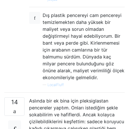
Dış plastik pencereyi cam pencereyi
temizlemekten daha yüksek bir
maliyet veya sorun olmadan
değiştirmeyi hayal edebiliyorum. Bir
bant veya perde gibi. Kirlenmemesi
için arabanın camlarına bir tür
balmumu sürdüm. Dünyada kaç
milyar pencere bulunduğunu göz
önüne alarak, maliyet verimliliği ölçek
ekonomileriyle gelmelidir.
—
LocalFluff
Aslında bir ek bina için pleksiglastan
14
pencereler yaptım. Onları istediğim şekle
sokabilirim ve hafiflerdi. Ancak kolayca
çizilebildiklerini keşfettim: sadece koruyucu
kağıdı çıkarmaya çalışırken plastiği hem