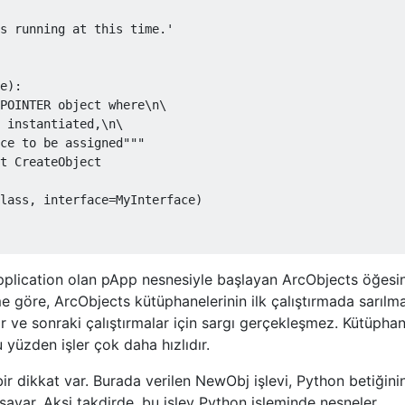
s running at this time.'
e
):
POINTER object where\n\

 instantiated,\n\

ce to be assigned"""
t
CreateObject
lass
,
 interface
=
MyInterface
)
pplication olan pApp nesnesiyle başlayan ArcObjects öğesi
me göre, ArcObjects kütüphanelerinin ilk çalıştırmada sarılm
r ve sonraki çalıştırmalar için sargı gerçekleşmez. Kütüphan
u yüzden işler çok daha hızlıdır.
ir dikkat var. Burada verilen NewObj işlevi, Python betiğini
arsayar. Aksi takdirde, bu işlev Python işleminde nesneler