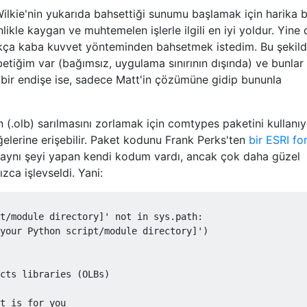
lkie'nin yukarıda bahsettiği sunumu başlamak için harika bi
nlikle kaygan ve muhtemelen işlerle ilgili en iyi yoldur. Yine 
ukça kaba kuvvet yönteminden bahsetmek istedim. Bu şekil
etiğim var (bağımsız, uygulama sınırının dışında) ve bunlar
 bir endişe ise, sadece Matt'in çözümüne gidip bununla
(.olb) sarılmasını zorlamak için comtypes paketini kullanı
lerine erişebilir. Paket kodunu Frank Perks'ten
bir ESRI f
e aynı şeyi yapan kendi kodum vardı, ancak çok daha güzel
zca işlevseldi. Yani:
t/module directory]'
not
in
 sys
.
path
:
your Python script/module directory]'
)
cts libraries (OLBs)
t is for you