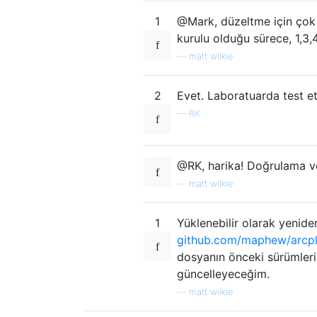
1
@Mark, düzeltme için çok t
kurulu olduğu sürece, 1,3,4
—
matt wilkie
2
Evet. Laboratuarda test et
—
RK
@RK, harika! Doğrulama ve
—
matt wilkie
1
Yüklenebilir olarak yenide
github.com/maphew/arcplu
dosyanın önceki sürümlerin
güncelleyeceğim.
—
matt wilkie