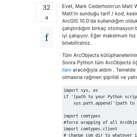
Evet, Mark Cederholm'un Matt Wi
32
Matt'in sunduğu tarif / kod, kesi
ArcGIS 10.0'da kullandığım old
çalıştırdığım birkaç otomasyon b
iyi çalışıyor. Eğer maksimum hız
bitebilirsiniz.
Tüm ArcObjects kütüphanelerinin 
Sonra Python tüm ArcObjects öğe
ilanı
aracılığıyla aldım . Temeld
olmasına rağmen şişirildi ve yalnı
import
 sys
,
if
'[path to your Python scrip
    sys
.
path
.
append
(
'[path to 
import
#force wrapping of all ArcObje
import
 comtypes
.
# change com_dir to whatever i