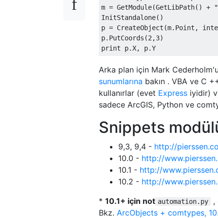
m 
=
GetModule
(
GetLibPath
()
+
"
InitStandalone
()
p 
=
CreateObject
(
m
.
Point
,
 inte
p
.
PutCoords
(
2
,
3
)
print
 p
.
X
,
 p
.
Y
Arka plan için Mark Cederholm'u
sunumlarına
bakın . VBA ve C ++ g
kullanırlar (evet
Express
iyidir) 
sadece ArcGIS, Python ve comtyp
Snippets modül
9,3, 9,4 -
http://pierssen.
10.0 -
http://www.pierssen
10.1 -
http://www.pierssen.
10.2 -
http://www.pierssen
*
10.1+ için not
,
automation.py
Bkz.
ArcObjects + comtypes, 10.