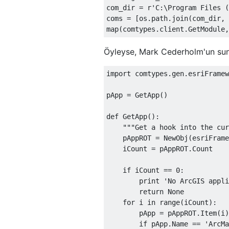
com_dir 
=
 r
'C:\Program Files (
coms 
=
[
os
.
path
.
join
(
com_dir
,
 
map
(
comtypes
.
client
.
GetModule
,
Öyleyse, Mark Cederholm'un s
import
 comtypes
.
gen
.
esriFramew
pApp 
=
GetApp
()
def
GetApp
():
"""Get a hook into the cur
    pAppROT 
=
NewObj
(
esriFrame
    iCount 
=
 pAppROT
.
Count
if
 iCount 
==
0
:
print
'No ArcGIS appli
return
None
for
 i 
in
 range
(
iCount
):
        pApp 
=
 pAppROT
.
Item
(
i
)
if
 pApp
.
Name
==
'ArcMa