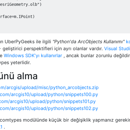
esriGeometry.olb"
)
rface
=
m
.
IPoint
)
n UberPyGeeks ile ilgili
"Python'da ArcObjects Kullanımı"
k
eliştirici perspektifleri için ayrı olanlar vardır.
Visual Stud
ve
Windows SDK'yı kullanırlar
, ancak bunlar zorunlu değildir
es yeterlidir.
ünü alma
com/arcgis/upload/misc/python_arcobjects.zip
.com/arcgis10/upload/python/snippets100.py
com/arcgis10/upload/python/snippets101.py
.com/arcgis10/upload/python/snippets102.py
 comtypes modülünde küçük bir değişiklik yapmanız gerekir
1
.