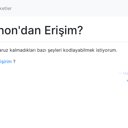
ketler
hon'dan Erişim?
ruz kalmadıkları bazı şeyleri kodlayabilmek istiyorum.
işirim
?
—
Ma