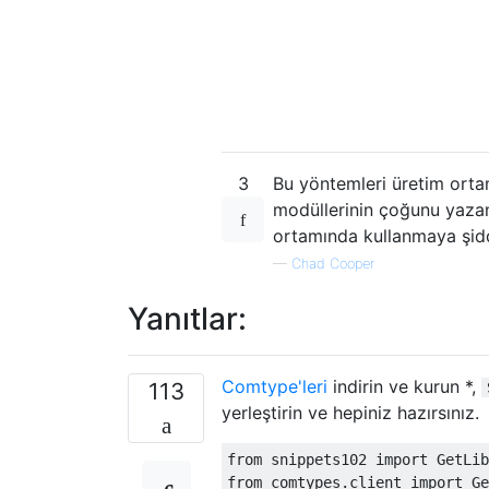
3
Bu yöntemleri üretim orta
modüllerinin çoğunu yazan
ortamında kullanmaya şidde
—
Chad Cooper
Yanıtlar:
Comtype'leri
indirin ve kurun *,
113
yerleştirin ve hepiniz hazırsınız.
from
 snippets102 
import
GetLib
from
 comtypes
.
client 
import
Ge