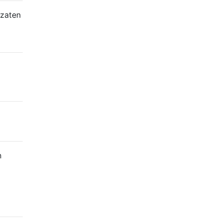
zaten
n