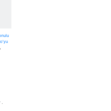
onulu
io'yu
,
 .