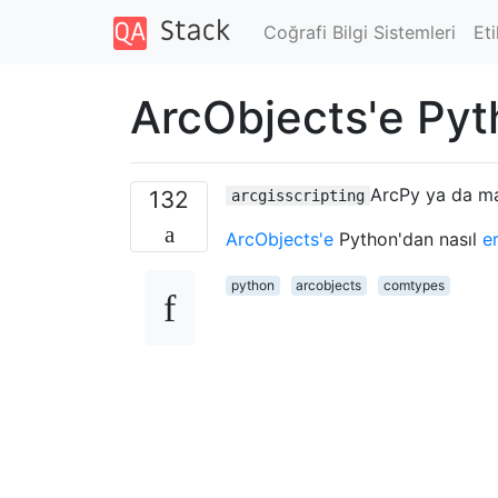
Coğrafi Bilgi Sistemleri
Eti
ArcObjects'e Pyt
ArcPy ya da ma
132
arcgisscripting
ArcObjects'e
Python'dan nasıl
er
python
arcobjects
comtypes