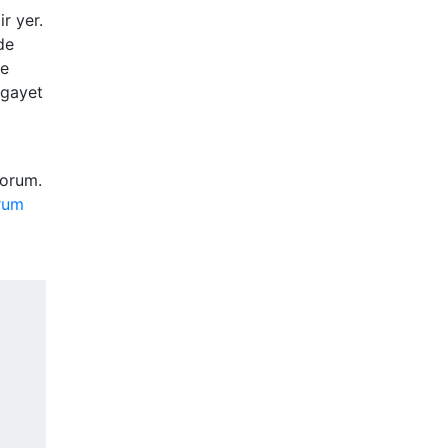
r yer.
de
de
 gayet
yorum.
orum