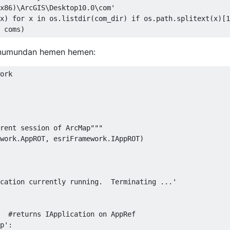
x86)\ArcGIS\Desktop10.0\com'
x
)
for
 x 
in
 os
.
listdir
(
com_dir
)
if
 os
.
path
.
splitext
(
x
)[
1
 coms
)
unumundan hemen hemen:
ork

rent session of ArcMap"""
work
.
AppROT
,
 esriFramework
.
IAppROT
)
cation currently running.  Terminating ...'
#returns IApplication on AppRef
p'
: