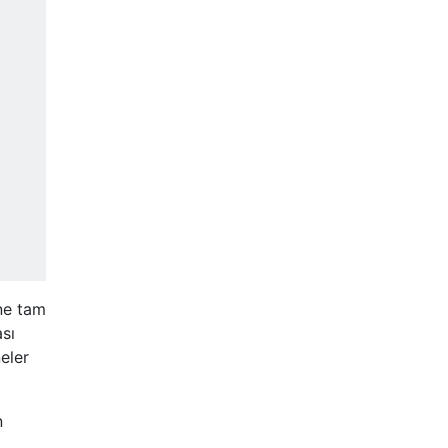
ne tam
ası
eler
n