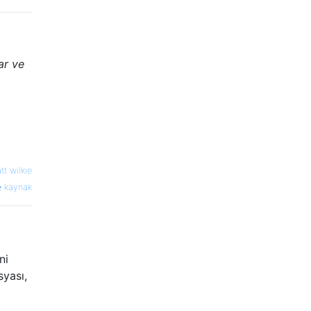
ar ve
tt wilkie
kaynak
ni
syası,