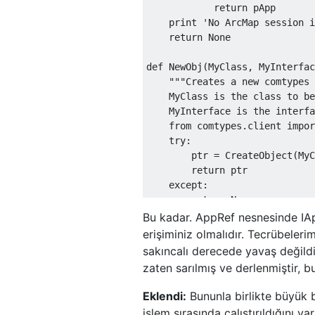
return
 pApp

print
'No ArcMap session i
return
None
def
NewObj
(
MyClass
,
MyInterfac
"""Creates a new comtypes 
    MyClass is the class to be
    MyInterface is the interfa
from
 comtypes
.
client 
impor
try
:
        ptr 
=
CreateObject
(
MyC
return
 ptr

except
:
return
None
Bu kadar. AppRef nesnesinde IA
erişiminiz olmalıdır. Tecrübeleri
sakıncalı derecede yavaş değildi
zaten sarılmış ve derlenmiştir, b
Eklendi:
Bununla birlikte büyük b
işlem sırasında çalıştırıldığını v