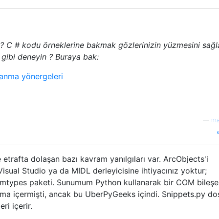
? C # kodu örneklerine bakmak gözlerinizin yüzmesini sağl
gibi deneyin ? Buraya bak:
lanma yönergeleri
—
ma
 etrafta dolaşan bazı kavram yanılgıları var. ArcObjects'i
isual Studio ya da MIDL derleyicisine ihtiyacınız yoktur;
comtypes paketi. Sunumum Python kullanarak bir COM bileşe
tırma içermişti, ancak bu UberPyGeeks içindi. Snippets.py do
ri içerir.