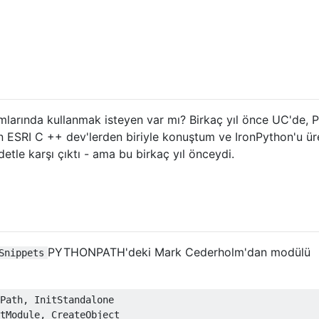
mlarında kullanmak isteyen var mı? Birkaç yıl önce UC'de, 
 ESRI C ++ dev'lerden biriyle konuştum ve IronPython'u ür
tle karşı çıktı - ama bu birkaç yıl önceydi.
PYTHONPATH'deki Mark Cederholm'dan modülü
Snippets
Path
,
InitStandalone
tModule
,
CreateObject