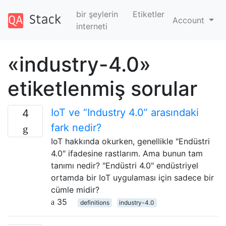
bir şeylerin
Etiketler
Account
interneti
«industry-4.0»
etiketlenmiş sorular
IoT ve “Industry 4.0” arasındaki
4
fark nedir?
IoT hakkında okurken, genellikle "Endüstri
4.0" ifadesine rastlarım. Ama bunun tam
tanımı nedir? "Endüstri 4.0" endüstriyel
ortamda bir IoT uygulaması için sadece bir
cümle midir?
35
definitions
industry-4.0