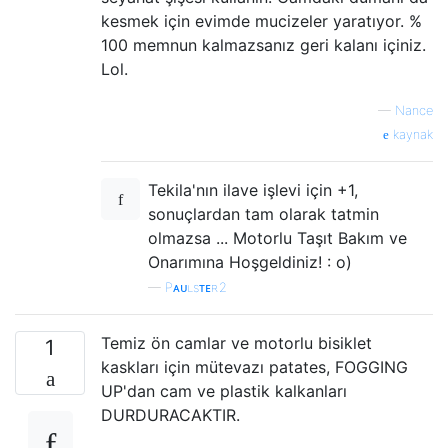
kesmek için evimde mucizeler yaratıyor. %
100 memnun kalmazsanız geri kalanı içiniz.
Lol.
—
Nance
kaynak
Tekila'nın ilave işlevi için +1,
sonuçlardan tam olarak tatmin
olmazsa ... Motorlu Taşıt Bakım ve
Onarımına Hoşgeldiniz! : o)
—
Pᴀᴜʟsᴛᴇʀ2
Temiz ön camlar ve motorlu bisiklet
1
kaskları için mütevazı patates, FOGGING
UP'dan cam ve plastik kalkanları
DURDURACAKTIR.