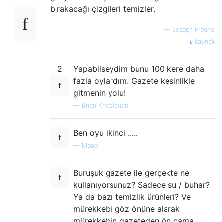
bırakacağı çizgileri temizler.
—
Joseph Freund
kaynak
2
Yapabilseydim bunu 100 kere daha
fazla oylardım. Gazete kesinlikle
gitmenin yolu!
—
Brian Knoblauch
Ben oyu ikinci .....
—
Moab
Buruşuk gazete ile gerçekte ne
kullanıyorsunuz? Sadece su / buhar?
Ya da bazı temizlik ürünleri? Ve
mürekkebi göz önüne alarak
mürekkebin gazeteden ön cama