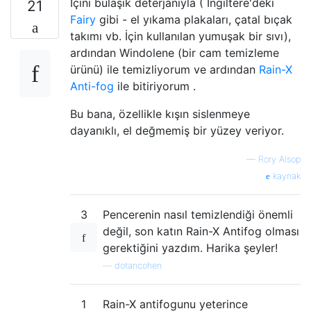
İçini bulaşık deterjanıyla ( İngiltere'deki
21
Fairy
gibi - el yıkama plakaları, çatal bıçak
takımı vb. İçin kullanılan yumuşak bir sıvı),
ardından Windolene (bir cam temizleme
ürünü) ile temizliyorum ve ardından
Rain-X
Anti-fog
ile bitiriyorum .
Bu bana, özellikle kışın sislenmeye
dayanıklı, el değmemiş bir yüzey veriyor.
—
Rory Alsop
kaynak
3
Pencerenin nasıl temizlendiği önemli
değil, son katın Rain-X Antifog olması
gerektiğini yazdım. Harika şeyler!
—
dotancohen
1
Rain-X antifogunu yeterince