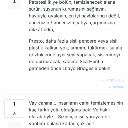
Patatesi ikiye bölün, temizlenecek alana
sürün, suyunun kurumasını sağlayın,
havluyla ovalayın, en iyi havlularınızı değil,
annenizin / annenizin çatıya çarpmasına
dikkat edin,
Presto, daha fazla sisli pencere veya sisli
plastik kalkan yok, ummm, tükürmek su altı
gözlüklerine aynı şeyi yapacak, sislenmeyi
de durduracak, sadece Sea Hunt'a
girmeden önce Llloyd Bridges'e bakın
—
user12956
kaynak
Vay canına .. İnsanların camı temizlemesinin
1
kaç farklı yolu olduğuna bak! Ve haklı
olarak öyle .. Sizin için işe yarayan bir
yöntem bulana kadar, çok acı!