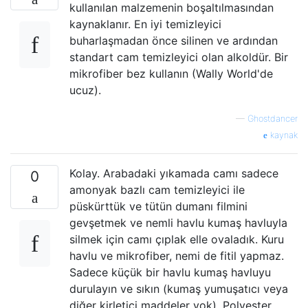
kullanılan malzemenin boşaltılmasından
kaynaklanır. En iyi temizleyici
buharlaşmadan önce silinen ve ardından
standart cam temizleyici olan alkoldür. Bir
mikrofiber bez kullanın (Wally World'de
ucuz).
—
Ghostdancer
kaynak
Kolay. Arabadaki yıkamada camı sadece
0
amonyak bazlı cam temizleyici ile
püskürttük ve tütün dumanı filmini
gevşetmek ve nemli havlu kumaş havluyla
silmek için camı çıplak elle ovaladık. Kuru
havlu ve mikrofiber, nemi de fitil yapmaz.
Sadece küçük bir havlu kumaş havluyu
durulayın ve sıkın (kumaş yumuşatıcı veya
diğer kirletici maddeler yok). Polyester