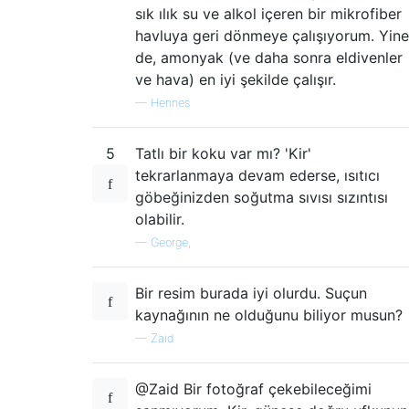
sık ılık su ve alkol içeren bir mikrofiber
havluya geri dönmeye çalışıyorum. Yine
de, amonyak (ve daha sonra eldivenler
ve hava) en iyi şekilde çalışır.
—
Hennes
5
Tatlı bir koku var mı? 'Kir'
tekrarlanmaya devam ederse, ısıtıcı
göbeğinizden soğutma sıvısı sızıntısı
olabilir.
—
George,
Bir resim burada iyi olurdu. Suçun
kaynağının ne olduğunu biliyor musun?
—
Zaid
@Zaid Bir fotoğraf çekebileceğimi