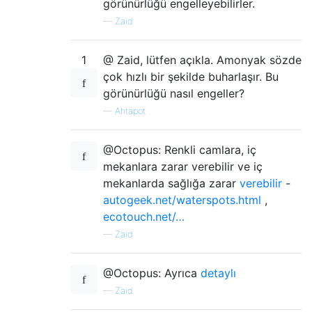
görünürlüğü engelleyebilirler.
—
Zaid
1
@ Zaid, lütfen açıkla. Amonyak sözde
çok hızlı bir şekilde buharlaşır. Bu
görünürlüğü nasıl engeller?
—
Ahtapot
@Octopus: Renkli camlara, iç
mekanlara zarar verebilir ve iç
mekanlarda sağlığa zarar
verebilir
-
autogeek.net/waterspots.html
,
ecotouch.net/…
—
Zaid
@Octopus: Ayrıca
detaylı
—
Zaid