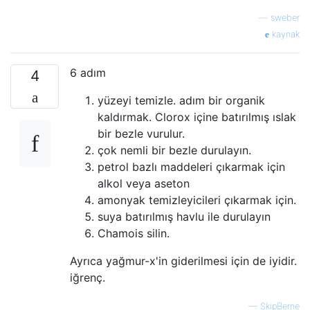
—
sweber
kaynak
6 adım
4
yüzeyi temizle. adım bir organik
kaldırmak. Clorox içine batırılmış ıslak
bir bezle vurulur.
çok nemli bir bezle durulayın.
petrol bazlı maddeleri çıkarmak için
alkol veya aseton
amonyak temizleyicileri çıkarmak için.
suya batırılmış havlu ile durulayın
Chamois silin.
Ayrıca yağmur-x'in giderilmesi için de iyidir.
iğrenç.
—
SkipBerne