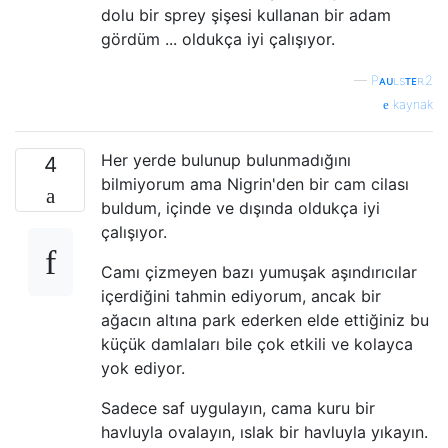
dolu bir sprey şişesi kullanan bir adam
gördüm ... oldukça iyi çalışıyor.
—
Pᴀᴜʟsᴛᴇʀ2
kaynak
Her yerde bulunup bulunmadığını
4
bilmiyorum ama Nigrin'den bir cam cilası
buldum, içinde ve dışında oldukça iyi
çalışıyor.
Camı çizmeyen bazı yumuşak aşındırıcılar
içerdiğini tahmin ediyorum, ancak bir
ağacın altına park ederken elde ettiğiniz bu
küçük damlaları bile çok etkili ve kolayca
yok ediyor.
Sadece saf uygulayın, cama kuru bir
havluyla ovalayın, ıslak bir havluyla yıkayın.