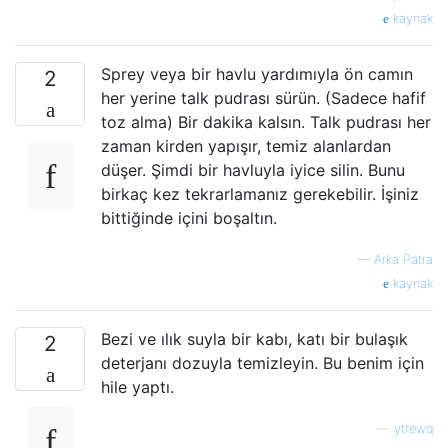
kaynak
Sprey veya bir havlu yardımıyla ön camın
2
her yerine talk pudrası sürün. (Sadece hafif
toz alma) Bir dakika kalsın. Talk pudrası her
zaman kirden yapışır, temiz alanlardan
düşer. Şimdi bir havluyla iyice silin. Bunu
birkaç kez tekrarlamanız gerekebilir. İşiniz
bittiğinde içini boşaltın.
—
Arka Patra
kaynak
Bezi ve ılık suyla bir kabı, katı bir bulaşık
2
deterjanı dozuyla temizleyin. Bu benim için
hile yaptı.
—
ytrewq