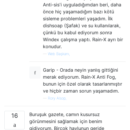
Anti-sis'i uyguladığımdan beri, daha
önce hiç yaşamadığım bazı kötü
sisleme problemleri yaşadım. İlk
dishsoap (Şafak) ve su kullanılarak,
çünkü bu kabul ediyorum
sonra
Windex çalışma yaptı. Rain-X ayrı bir
konudur.
—
Web Başkanı,
Garip - Orada neyin yanlış gittiğini
merak ediyorum. Rain-X Anti Fog,
bunun için özel olarak tasarlanmıştır
ve hiçbir zaman sorun yaşamadım.
—
Rory Alsop,
Buruşuk gazete, camın kusursuz
16
görünmesini sağlamak için benim
gidiyorum. Birçok havlunun geride