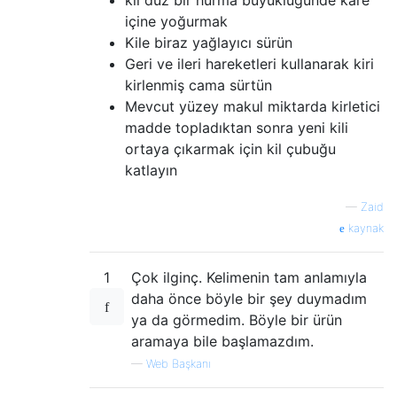
kil düz bir hurma büyüklüğünde kare
içine yoğurmak
Kile biraz yağlayıcı sürün
Geri ve ileri hareketleri kullanarak kiri
kirlenmiş cama sürtün
Mevcut yüzey makul miktarda kirletici
madde topladıktan sonra yeni kili
ortaya çıkarmak için kil çubuğu
katlayın
—
Zaid
kaynak
1
Çok ilginç. Kelimenin tam anlamıyla
daha önce böyle bir şey duymadım
ya da görmedim. Böyle bir ürün
aramaya bile başlamazdım.
—
Web Başkanı