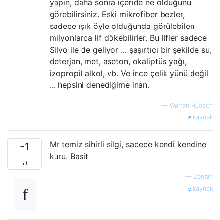
yapın, daha sonra içeride ne olduğunu
görebilirsiniz. Eski mikrofiber bezler,
sadece ışık öyle olduğunda görülebilen
milyonlarca lif dökebilirler. Bu lifler sadece
Silvo ile de geliyor ... şaşırtıcı bir şekilde su,
deterjan, met, aseton, okaliptüs yağı,
izopropil alkol, vb. Ve ince çelik yünü değil
... hepsini denediğime inan.
—
Warren Hudson
kaynak
Mr temiz sihirli silgi, sadece kendi kendine
-1
kuru. Basit
—
Zengin
kaynak