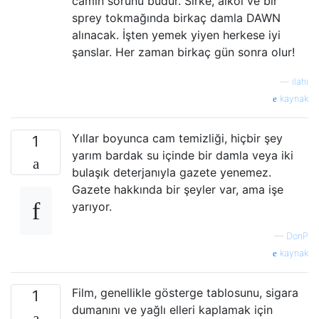
camın sorunu budur. Sirke, alkol ve bir
sprey tokmağında birkaç damla DAWN
alınacak. İşten yemek yiyen herkese iyi
şanslar. Her zaman birkaç gün sonra olur!
—
ilahi
kaynak
Yıllar boyunca cam temizliği, hiçbir şey
1
yarım bardak su içinde bir damla veya iki
bulaşık deterjanıyla gazete yenemez.
Gazete hakkında bir şeyler var, ama işe
yarıyor.
—
DonP
kaynak
Film, genellikle gösterge tablosunu, sigara
1
dumanını ve yağlı elleri kaplamak için