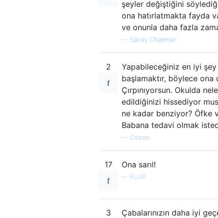
şeyler değiştiğini söylediğ
ona hatırlatmakta fayda va
ve onunla daha fazla zama
—
Sandy Chapman
2
Yapabileceğiniz en iyi şe
başlamaktır, böylece ona 
Çırpınıyorsun. Okulda neler
edildiğinizi hissediyor mus
ne kadar benziyor? Öfke ve 
Babana tedavi olmak istedi
—
Citizen
17
Ona sarıl!
—
FLUP
3
Çabalarınızın daha iyi geç