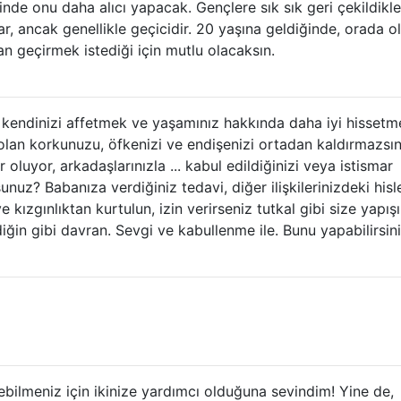
inde onu daha alıcı yapacak. Gençlere sık sık geri çekildikle
r, ancak genellikle geçicidir. 20 yaşına geldiğinde, orada 
n geçirmek istediği için mutlu olacaksın.
y kendinizi affetmek ve yaşamınız hakkında daha iyi hisset
olan korkunuzu, öfkenizi ve endişenizi ortadan kaldırmazsın
 oluyor, arkadaşlarınızla ... kabul edildiğinizi veya istismar
unuz? Babanıza verdiğiniz tedavi, diğer ilişkilerinizdeki hisl
kızgınlıktan kurtulun, izin verirseniz tutkal gibi size yapışı
ğin gibi davran. Sevgi ve kabullenme ile. Bunu yapabilirsini
ebilmeniz için ikinize yardımcı olduğuna sevindim! Yine de,