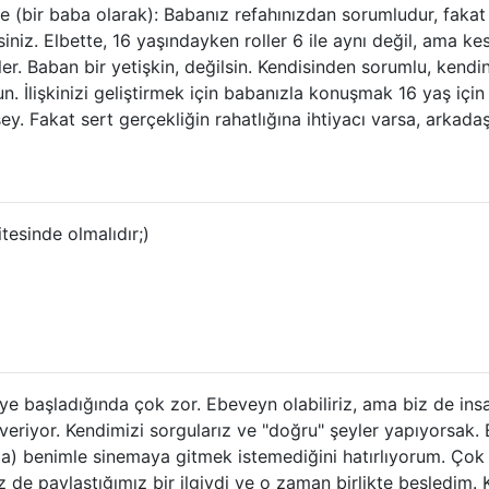
 (bir baba olarak): Babanız refahınızdan sorumludur, fakat 
iniz. Elbette, 16 yaşındayken roller 6 ile aynı değil, ama kes
er. Baban bir yetişkin, değilsin. Kendisinden sorumlu, kendi
. İlişkinizi geliştirmek için babanızla konuşmak 16 yaş için
y. Fakat sert gerçekliğin rahatlığına ihtiyacı varsa, arkadaş
tesinde olmalıdır;)
e başladığında çok zor. Ebeveyn olabiliriz, ama biz de insa
eriyor. Kendimizi sorgularız ve "doğru" şeyler yapıyorsak. 
a) benimle sinemaya gitmek istemediğini hatırlıyorum. Çok
 de paylaştığımız bir ilgiydi ve o zaman birlikte besledim. K