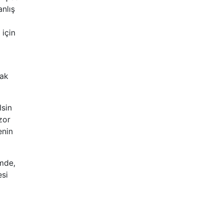
nlış
 için
rak
lsin
zor
enin
ümde,
esi