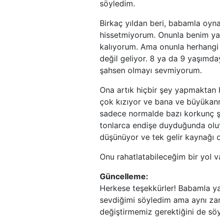
söyledim.
Birkaç yıldan beri, babamla oyn
hissetmiyorum. Onunla benim yap
kalıyorum. Ama onunla herhangi
değil geliyor. 8 ya da 9 yaşımd
şahsen olmayı sevmiyorum.
Ona artık hiçbir şey yapmaktan
çok kızıyor ve bana ve büyükan
sadece normalde bazı korkunç şe
tonlarca endişe duyduğunda oluyo
düşünüyor ve tek gelir kaynağı o
Onu rahatlatabileceğim bir yol v
Güncelleme:
Herkese teşekkürler! Babamla y
sevdiğimi söyledim ama aynı za
değiştirmemiz gerektiğini de söy