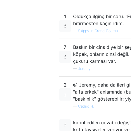
1
Oldukça ilginç bir soru. "
bitirmekten kaçınırdım.
—
Skippy le Grand Gourou
7
Baskın bir cins diye bir ş
köpek, onların cinsi değil.
çukuru karması var.
—
Jeremy
2
@ Jeremy, daha da ileri gi
"alfa erkek" anlamında (b
"baskınlık" gösterebilir: y
—
Cedric H.
kabul edilen cevabı değişt
kötü tavsiyeler veriyor ve 