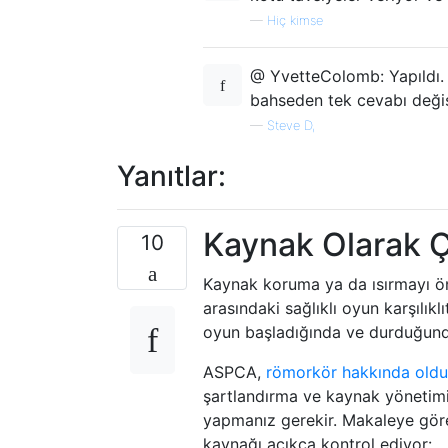
—
Hiç kimse
@ YvetteColomb: Yapıldı. 
bahseden tek cevabı değiş
—
Steve D,
Yanıtlar:
Kaynak Olarak Ç
10
Kaynak koruma ya da ısırmayı ön
arasındaki sağlıklı oyun karşılıkl
oyun başladığında ve durduğunda
ASPCA,
römorkör hakkında olduk
şartlandırma ve kaynak yönetimin
yapmanız gerekir. Makaleye göre
kaynağı açıkça kontrol ediyor: