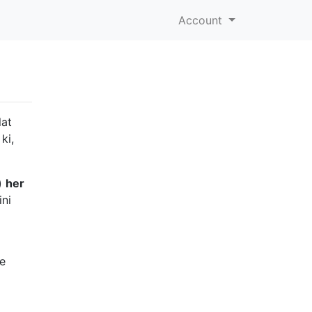
Account
lat
ki,
)
her
ini
se