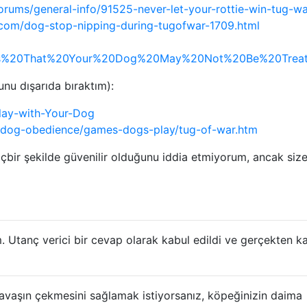
forums/general-info/91525-never-let-your-rottie-win-tug-wa
.com/dog-stop-nipping-during-tugofwar-1709.html
igns%20That%20Your%20Dog%20May%20Not%20Be%20Trea
unu dışarıda bıraktım):
lay-with-Your-Dog
/dog-obedience/games-dogs-play/tug-of-war.htm
içbir şekilde güvenilir olduğunu iddia etmiyorum, ancak size
Utanç verici bir cevap olarak kabul edildi ve gerçekten kab
avaşın çekmesini sağlamak istiyorsanız, köpeğinizin daima