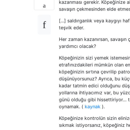
kazanması gerekir. Köpeğinize 
savaşın çekmesinden elde etmesi
[...] saldırganlık veya kaygıyı 
teşvik eder.
Her zaman kazanırsan, savaşın çe
yardımcı olacak?
Köpeğinizin sizi yemek istemesin
etrafınızdakileri mümkün olan en
köpeğinizin sırtına çevrilip pa
düşünüyorsunuz? Ayrıca, bu küç
kadar tatmin edici olduğunu düş
yollarına ihtiyacımız var, bu yü
günü olduğu gibi hissettiriyor… t
oynamak. (
kaynak
).
Köpeğinize kontrolün sizin elin
sıkmak istiyorsanız, köpeğiniz 