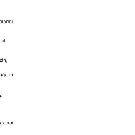
larını
sıl
zin,
duğunu
el
ü
canını