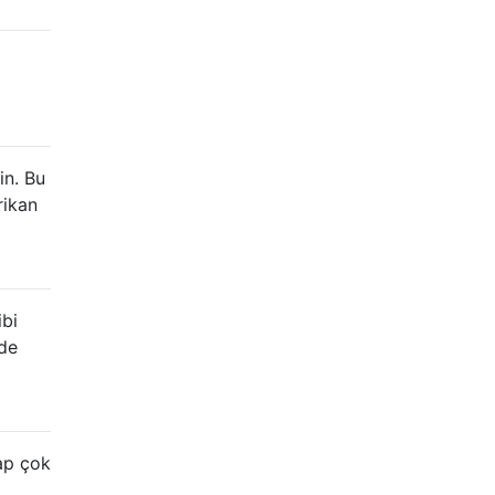
in. Bu
rikan
ibi
nde
vap çok