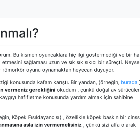
nmalı?
um. Bu kısmen oyuncaklara hiç ilgi göstermediği ve bir ha
etmesini sağlaması uzun ve sık sık sıkıcı bir süreçti. Neyse 
bir römorkör oyunu oynamaktan heyecan duyuyor.
iği konusunda kafam karıştı. Bir yandan, (örneğin,
burada
n vermeniz gerektiğini
okudum , çünkü doğal av sürücüler
 kaygıyı hafifletme konusunda yardım almak için sahibine
ğin, Köpek Fısıldayancısı) , özellikle köpek baskın bir cins
nmasına asla izin vermemelisiniz
, çünkü sizi alfa olarak