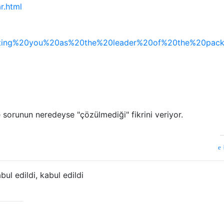
r.html
ting%20you%20as%20the%20leader%20of%20the%20pack
 sorunun neredeyse "çözülmediği" fikrini veriyor.
ul edildi, kabul edildi