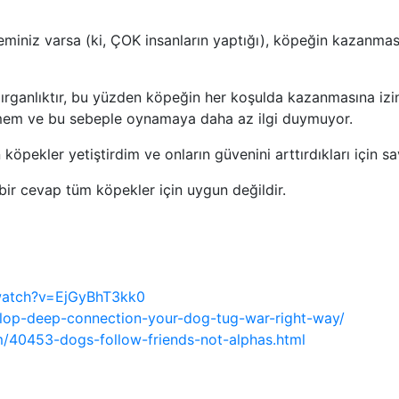
eminiz varsa (ki, ÇOK insanların yaptığı), köpeğin kazanmas
dırganlıktır, bu yüzden köpeğin her koşulda kazanmasına iz
mem ve bu sebeple oynamaya daha az ilgi duymuyor.
öpekler yetiştirdim ve onların güvenini arttırdıkları için sa
bir cevap tüm köpekler için uygun değildir.
watch?v=EjGyBhT3kk0
elop-deep-connection-your-dog-tug-war-right-way/
m/40453-dogs-follow-friends-not-alphas.html