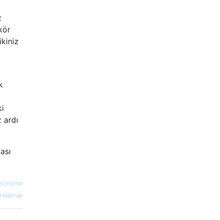
z
kör
kiniz
k
ki
 ardı
bası
eGnome
kaynak