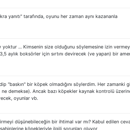
Fıkra yanıtı" tarafında, oyunu her zaman aynı kazananla
ey yoktur ... Kimsenin size olduğunu söylemesine izin vermey
 3,5 aylık boksörler için sırtını devirecek (ve yapan) bir ame
dip "baskın" bir köpek olmadığını söylerdim. Her zamanki g
u ne demekse). Ancak bazı köpekler kaynak kontrolü üzeri
iyecek, oyunlar vb.
irmeyi düşünebileceğin bir ihtimal var mı? Kabul edilen ce
sahiplerine köpekleriyle ilgili sorunları oluyor