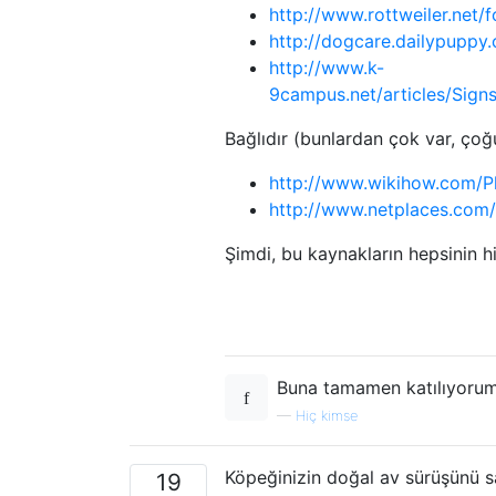
http://www.rottweiler.net/
http://dogcare.dailypuppy
http://www.k-
9campus.net/articles/S
Bağlıdır (bunlardan çok var, çoğ
http://www.wikihow.com/P
http://www.netplaces.com
Şimdi, bu kaynakların hepsinin h
Buna tamamen katılıyorum. 
—
Hiç kimse
Köpeğinizin doğal av sürüşünü s
19