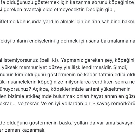
alfa olduğunuzu göstermek için kazanma sorunu köpeğinize
 gereken avantajı elde etmeyecektir. Dediğin gibi,
hafifletme konusunda yardım almak için onların sahibine bakma
kişi onların endişelerini gidermek için sana bakmalarına na
i istemiyorsunuz (belli ki). Yapmanız gereken şey, köpeğini
 yüksek memnuniyet düzeyiyle ilişkilendirmesidir. Şimdi,
tronunun kim olduğunu göstermenin ne kadar tatmin edici ol
ük muamelelerin köpeğinize milyonlarca verdikten sonra ne
ünüyorsunuz? Açıkça, köpeklerimizle anteni yükseltmenin
zden bizimle etkileşimde bulunmak onları hayatlarının en güz
ekrar ... ve tekrar. Ve en iyi yollardan biri - savaş römorkör
izde olduğunu göstermenin başka yolları da var ama savaşın 
her zaman kazanmalı.