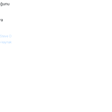
uğunu
ya
Steve D
kaynak