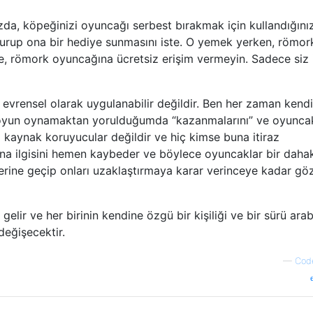
da, köpeğinizi oyuncağı serbest bırakmak için kullandığını
oturup ona bir hediye sunmasını iste. O yemek yerken, römor
e, römork oyuncağına ücretsiz erişim vermeyin. Sadece siz i
k evrensel olarak uygulanabilir değildir. Ben her zaman kendi
 oyun oynamaktan yorulduğumda “kazanmalarını” ve oyunca
 kaynak koruyucular değildir ve hiç kimse buna itiraz
a ilgisini hemen kaybeder ve böylece oyuncaklar bir daha
rlerine geçip onları uzaklaştırmaya karar verinceye kadar göz
gelir ve her birinin kendine özgü bir kişiliği ve bir sürü ara
değişecektir.
—
Cod