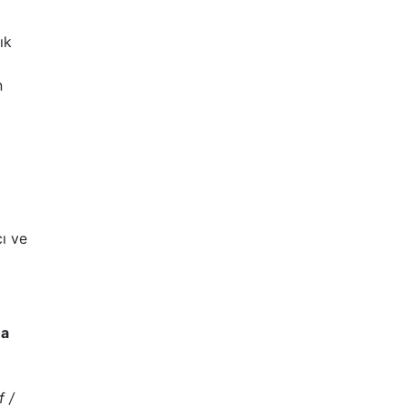
ık
n
cı ve
ma
f /