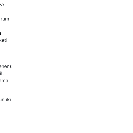
ya
orum
n
keti
enen):
l,
lama
in iki