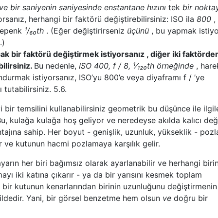
ve bir saniyenin saniyesinde enstantane hızını
tek
bir nokta
orsanız, herhangi bir faktörü değiştirebilirsiniz: ISO ila
800
,
kepenk
¹/₆₀th
. (Eğer değiştirirseniz
üçünü
, bu yapmak istiy
.)
k bir faktörü değiştirmek istiyorsanız , diğer iki faktörde
ilirsiniz.
Bu nedenle,
ISO 400, f / 8, ¹⁄₁₂₀th örneğinde
, hare
ndurmak istiyorsanız, ISO’yu 800’e veya diyaframı f / ’ye
tutabilirsiniz. 5.6.
 bir temsilini kullanabilirsiniz geometrik bu düşünce ile ilgil
u, kulağa kulağa hoş geliyor ve neredeyse akılda kalıcı deği
ajına sahip. Her boyut - genişlik, uzunluk, yükseklik - poz
lir ve kutunun hacmi pozlamaya karşılık gelir.
yarın her biri bağımsız olarak ayarlanabilir ve herhangi birin
yı iki katına çıkarır - ya da bir yarısını kesmek toplam
u, bir kutunun kenarlarından birinin uzunluğunu değiştirmenin
ildedir. Yani, bir görsel benzetme hem olsun
ve
doğru bir