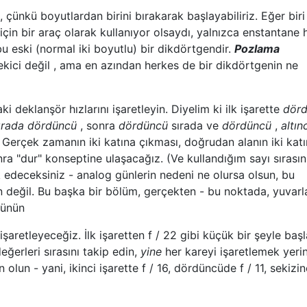
, çünkü boyutlardan birini bırakarak başlayabiliriz. Eğer bir
in bir araç olarak kullanıyor olsaydı, yalnızca enstantane h
bu eski (normal iki boyutlu) bir dikdörtgendir.
Pozlama
kici değil , ama en azından herkes de bir dikdörtgenin ne
ki deklanşör hızlarını işaretleyin. Diyelim ki ilk işarette
dör
ırada dördüncü
, sonra
dördüncü
sırada ve
dördüncü
,
altın
 Gerçek zamanın iki katına çıkması, doğrudan alanın iki kat
sonra "dur" konseptine ulaşacağız. (Ve kullandığım sayı sırası
k edeceksiniz - analog günlerin nedeni ne olursa olsun, bu
n değil. Bu başka bir bölüm, gerçekten - bu noktada, yuvarla
şünün
şaretleyeceğiz. İlk işaretten f / 22 gibi küçük bir şeyle başl
eğerleri sırasını takip edin,
yine
her kareyi işaretlemek yeri
 olun - yani, ikinci işarette f / 16, dördüncüde f / 11, sekizinc