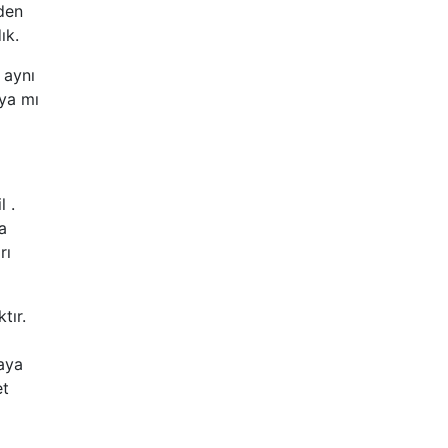
eden
ık.
 aynı
ıya mı
 .
a
rı
tır.
a
aya
et