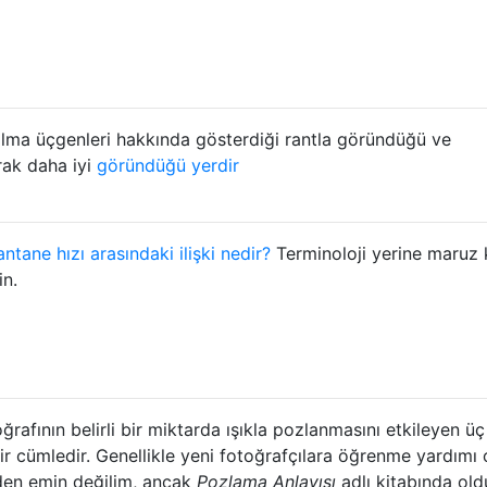
lma üçgenleri hakkında gösterdiği rantla göründüğü ve
rak daha iyi
göründüğü yerdir
ntane hızı arasındaki ilişki nedir?
Terminoloji yerine maruz
in.
rafının belirli bir miktarda ışıkla pozlanmasını etkileyen üç
bir cümledir. Genellikle yeni fotoğrafçılara öğrenme yardımı 
nden emin değilim, ancak
Pozlama Anlayışı
adlı kitabında ol