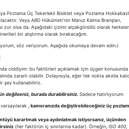
ya Pozlama Üç Tekerlekli Bisiklet veya Pozlama Hokkabazl
olacaktır. Veya ABD Hükümeti'nin Maruz Kalma Branşları,
si zor olsa da. Aşağıdaki çizimi alçakgönüllü olarak herkesi
nerileri bir alıştırma olarak bırakacağım.
tmiyorum, söz veriyorum. Aşağıda okumaya devam edin.)
a ciddiyim: bu faktörleri açıklamak için üçgen konusunda
slında zararlı olabilir. Dolayısıyla, eğer tek nokta akılda kalı
 şey kullanabiliriz.
n değilseniz, burada durabilirsiniz.
Sadece hatırlıyorum:
 varsayılarak
, kameranızda değiştirebileceğiniz üç pozla
ntüyü karartmak veya aydınlatmak istiyorsanız, üçünden
irsiniz
(her faktörün iç sınırlarına kadar). Örneğin,
ISO 400, 