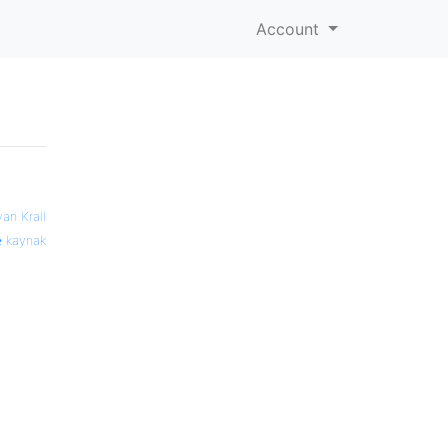
Account
van Krall
kaynak