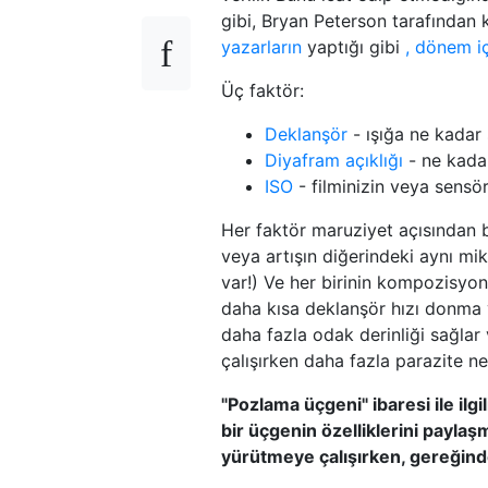
gibi, Bryan Peterson tarafından 
yazarların
yaptığı gibi
, dönem iç
Üç faktör:
Deklanşör
- ışığa ne kadar s
Diyafram açıklığı
- ne kadar
ISO
- filminizin veya sensör
Her faktör maruziyet açısından bi
veya artışın diğerindeki aynı mik
var!) Ve her birinin kompozisyon
daha kısa deklanşör hızı donma v
daha fazla odak derinliği sağlar
çalışırken daha fazla parazite ne
"Pozlama üçgeni" ibaresi ile ilgi
bir üçgenin özelliklerini paylaşm
yürütmeye çalışırken, gereğinde