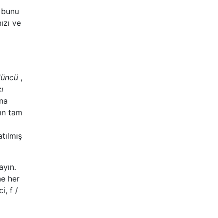
i bunu
ızı ve
düncü
,
cı
ına
nın tam
tılmış
ayın.
ne her
i, f /