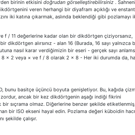
den birinin etkisini
doğrudan görselleştirebilirsiniz
. Sahnen
dikdörtgenini veren herhangi bir diyafram açıklığı ve enstan
ızını iki katına çıkarmak, aslında beklendiği gibi pozlamayı i
ve f / 11 değerlerine kadar olan bir dikdörtgen çiziyorsanız,
 bir dikdörtgen alırsınız - alan 16 (Burada, 16 sayı yalnızca b
una nasıl karar verdiğimizin bir eseri - gerçek sayı anlamsı
e 8 × 2 veya × ve f / 8 olarak 2 × 8 - Her iki durumda da, h
O, bunu basitçe üçüncü boyuta genişletiyor. Bu, kağıda çiz
zordur, ancak bir kez dikdörtgenin aşağı indiği fikrini
 bir sıçrama olmaz. Diğerlerine benzer şekilde etiketlenmiş
an bir ISO ekseni hayal edin. Pozlama değeri küboidin hac
 şekilde çalışır.