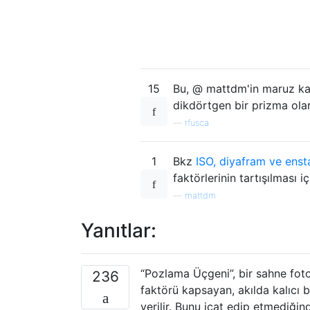
15
Bu, @ mattdm'in maruz ka
dikdörtgen bir prizma ola
—
rfusca
1
Bkz
ISO, diyafram ve ensta
faktörlerinin tartışılması iç
—
mattdm
Yanıtlar:
“Pozlama Üçgeni”, bir sahne fotoğ
236
faktörü kapsayan, akılda kalıcı 
verilir. Bunu icat edip etmediği