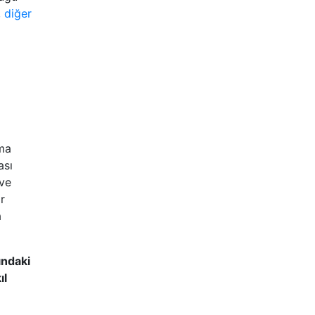
,
diğer
lma
ası
 ve
r
a
ındaki
ıl