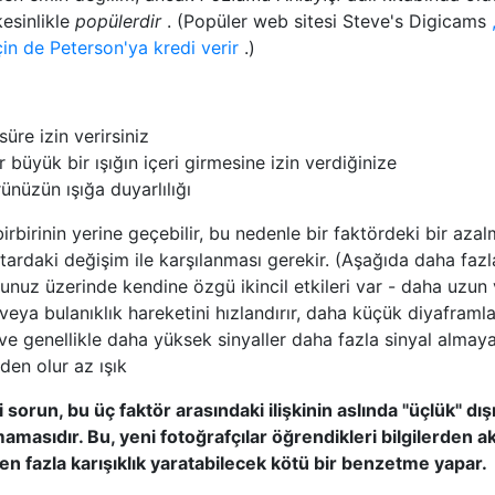
kesinlikle
popülerdir
. (Popüler web sitesi Steve's Digicams
in de Peterson'ya kredi verir
.)
üre izin verirsiniz
 büyük bir ışığın içeri girmesine izin verdiğinize
ünüzün ışığa duyarlılığı
rbirinin yerine geçebilir, bu nedenle bir faktördeki bir aza
tardaki değişim ile karşılanması gerekir. (Aşağıda daha fazl
unuz üzerinde kendine özgü ikincil etkileri var - daha uzun
eya bulanıklık hareketini hızlandırır, daha küçük diyaframla
 ve genellikle daha yüksek sinyaller daha fazla sinyal almay
den olur az ışık
li sorun, bu üç faktör arasındaki ilişkinin aslında "üçlük" dış
amasıdır. Bu, yeni fotoğrafçılar öğrendikleri bilgilerden ak
n fazla karışıklık yaratabilecek kötü bir benzetme yapar.