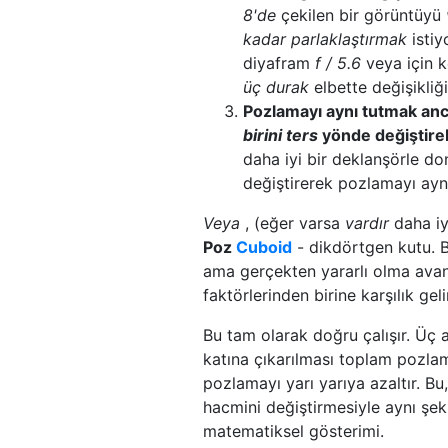
8'de
çekilen bir görüntüyü
kadar parlaklaştırmak
istiy
diyafram
f / 5.6
veya için 
üç durak
elbette değişikliği
Pozlamayı aynı tutmak anca
birini
ters
yönde değiştireb
daha iyi bir deklanşörle do
değiştirerek pozlamayı aynı 
Veya
, (eğer varsa
vardır
daha iyi
Poz
Cuboid
- dikdörtgen kutu. B
ama gerçekten yararlı olma avant
faktörlerinden birine karşılık ge
Bu tam olarak doğru çalışır. Üç a
katına çıkarılması toplam pozlama
pozlamayı yarı yarıya azaltır. B
hacmini değiştirmesiyle aynı şek
matematiksel gösterimi.