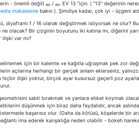
rin - önemli değil) ₆₀ / ₆₀. EV 13 "için. ( "13" değerinin ner
edia makalesine
bakın ). Şimdiye kadar, çok iyi - üçgeni ald
ü, diyaframı f / 16 olarak değiştirmek istiyorsak ne olur? Bu
e olacak? Bir çizginin boyutunu iki katına mı, diğerini yar
 ilişki var mı?
elirlemek için bir kalemle ve kağıtla uğraşmak pek zor değil
lerin açılarına herhangi bir gerçek anlam eklerseniz, yalnızc
hiçbir ilişki yoktur, birçok ayar kusursuz geçerli poz ayarla
urur.
 geometrisini sabit bırakmak ve yanlara etiket koymak olacak
tkilerini düşünmek için biraz daha faydalıdır, ancak aslınd
stermede başarısız olur. (Daha da kötüsü, köşelerde bir ar
 bağlantı ima ederek karışıklığa neden olabilir - bokeh harek