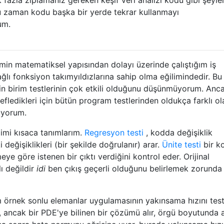
u zaman kodu başka bir yerde tekrar kullanmayı
um.
lemin matematiksel yapısından dolayı üzerinde çalıştığım iş
ğlı fonksiyon takımyıldızlarına sahip olma eğilimindedir. Bu
çin birim testlerinin çok etkili olduğunu düşünmüyorum. Anca
hedefledikleri için bütün program testlerinden oldukça farklı ol
üyorum.
ğimi kısaca tanımlarım.
Regresyon testi
, kodda değişiklik
değişiklikleri (bir şekilde doğrulanır) arar.
Ünite testi
bir k
meye göre istenen bir çıktı verdiğini kontrol eder. Orijinal
lı değildir
idi
ben çıkış geçerli olduğunu belirlemek zorunda 
m örnek sonlu elemanlar uygulamasının yakınsama hızını tes
ir, ancak bir PDE'ye bilinen bir çözümü alır, örgü boyutunda 