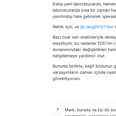
Daha yeni laboratuvarda, hemen 
laboratuvarda kısa bir zaman h
çevrimdışı hale getirerek işlevsel
Netlik için, ve
@ naught101'den
b
Bazı özel veri analizleriyle dene
meyilliyim, bu nedenle TDD'nin 
donanımındaki değişiklikleri hem
belgelemeye yardımcı olur.
Bununla birlikte, keşif kodunun 
varsayımların zaman içinde nasıl
görebiliyorum.
7
Mark, burada ne tür bir k
gerekçenin, gerçekten çok 