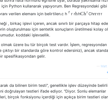
ha sonra hata normunu eğrisine uyar, burada yakınsama hızıd
için Python kullanarak yapıyorum. Ben Regresyondaki gibi 
r
r
h
C
r
r
h
anı verilen elemanı için belirtilen.
c
h
r
r
h
C
h
r
r
r
eği , birkaç işlevi içeren, ancak sınırlı bir parçaya hitap ede
lerin oluşturulması için sentetik sonuçların üretilmesi kolay o
umudur. koddaki işlevsellik.
il olmak üzere bu tür birçok test vardır. İşlem, regresyondan 
e çıktıyı bir standarda göre kontrol edersiniz), ancak stand
ir spesifikasyondan gelir.
—
Matt
arak da bilinen birim testi", genellikle işlev düzeyinde belirli
ni doğrulayan testleri ifade ediyor. "Diyor. Sonlu elemanlar
ri, birçok fonksiyonu içerdiği için açıkça birim testleri ol