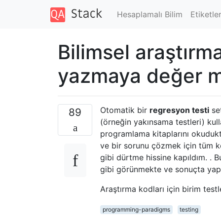
Hesaplamalı Bilim
Etiketle
Bilimsel araştırma
yazmaya değer m
Otomatik bir
regresyon testi
set
89
(örneğin yakınsama testleri) kul
programlama kitaplarını okuduk
ve bir sorunu çözmek için tüm 
gibi dürtme hissine kapıldım. . B
gibi görünmekte ve sonuçta yap
Araştırma kodları için birim test
programming-paradigms
testing