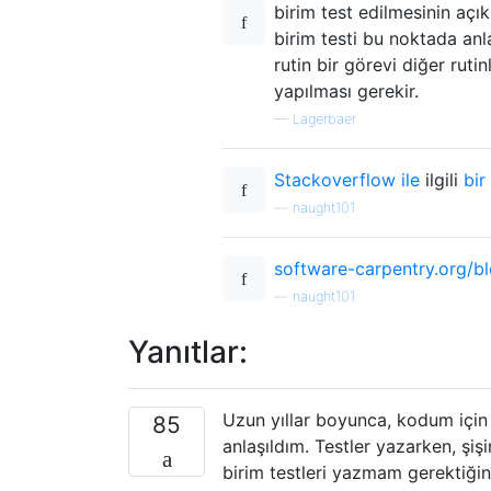
birim test edilmesinin açı
birim testi bu noktada anl
rutin bir görevi diğer ruti
yapılması gerekir.
—
Lagerbaer
Stackoverflow ile
ilgili
bir
—
naught101
software-carpentry.org/b
—
naught101
Yanıtlar:
Uzun yıllar boyunca, kodum için 
85
anlaşıldım. Testler yazarken, şi
birim testleri yazmam gerektiğin