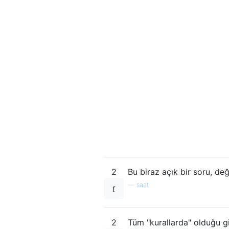
2
Bu biraz açık bir soru, değ
—
saat
2
Tüm "kurallarda" olduğu gib