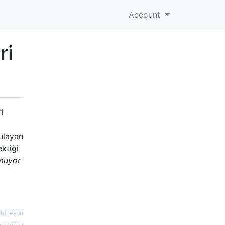
Account
ri
i
rulayan
ktiği
muyor
etcheson