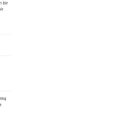
n bir
ir
nlış
e