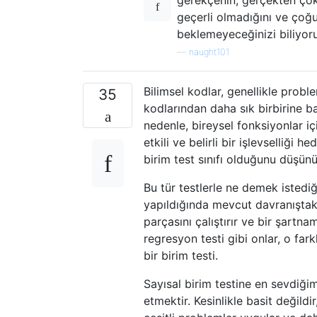
geçerli olmadığını ve çoğ
beklemeyeceğinizi biliyor
—
naught101
Bilimsel kodlar, genellikle prob
35
kodlarından daha sık birbirine ba
nedenle, bireysel fonksiyonlar i
etkili ve belirli bir işlevselliği 
birim test sınıfı olduğunu düşün
Bu tür testlerle ne demek istedi
yapıldığında mevcut davranıştaki 
parçasını çalıştırır ve bir şartna
regresyon testi gibi onlar, o fark
bir birim testi.
Sayısal birim testine en sevdiği
etmektir. Kesinlikle basit değild