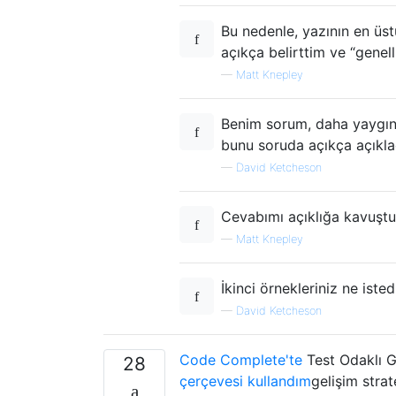
Bu nedenle, yazının en üst
açıkça belirttim ve “genel
—
Matt Knepley
Benim sorum, daha yaygın 
bunu soruda açıkça açıkla
—
David Ketcheson
Cevabımı açıklığa kavuşt
—
Matt Knepley
İkinci örnekleriniz ne istedi
—
David Ketcheson
Code Complete'te
Test Odaklı 
28
çerçevesi kullandım
gelişim stra