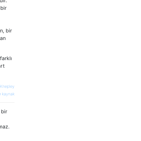
ır.
bir
n, bir
lan
farklı
art
 Knepley
kaynak
 bir
amaz.