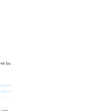
 ve bu
rk Booth
kaynak
 için