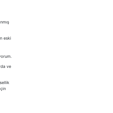
anmış
n eski
üyorum.
rda ve
sellik
için