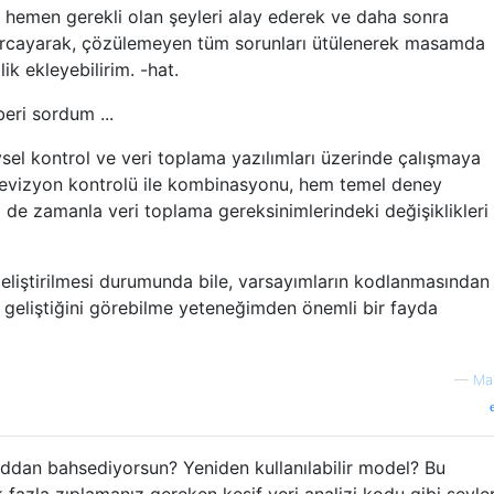
hemen gerekli olan şeyleri alay ederek ve daha sonra
arcayarak, çözülemeyen tüm sorunları ütülenerek masamda
lik ekleyebilirim. -hat.
eri sordum ...
ysel kontrol ve veri toplama yazılımları üzerinde çalışmaya
revizyon kontrolü ile kombinasyonu, hem temel deney
 de zamanla veri toplama gereksinimlerindeki değişiklikleri
geliştirilmesi durumunda bile, varsayımların kodlanmasından
 geliştiğini görebilme yeteneğimden önemli bir fayda
—
Ma
oddan bahsediyorsun? Yeniden kullanılabilir model? Bu
fazla zıplamanız gereken keşif veri analizi kodu gibi şeyler