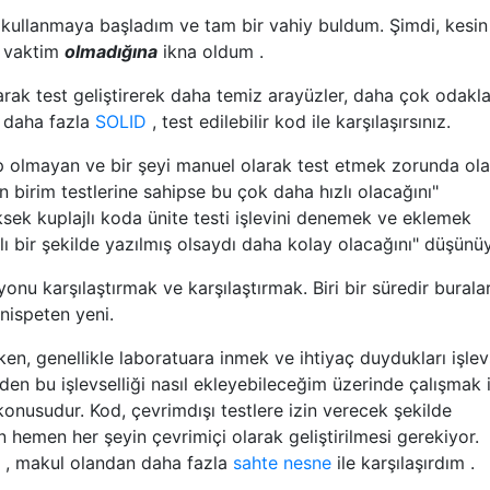
kullanmaya başladım ve tam bir vahiy buldum. Şimdi, kesin
vaktim
olmadığına
ikna oldum .
arak test geliştirerek daha temiz arayüzler, daha çok odakl
e daha fazla
SOLID
, test edilebilir kod ile karşılaşırsınız.
p olmayan ve bir şeyi manuel olarak test etmek zorunda ola
n birim testlerine sahipse bu çok daha hızlı olacağını"
k kuplajlı koda ünite testi işlevini denemek ve eklemek
ı bir şekilde yazılmış olsaydı daha kolay olacağını" düşün
onu karşılaştırmak ve karşılaştırmak. Biri bir süredir burala
 nispeten yeni.
rken, genellikle laboratuara inmek ve ihtiyaç duydukları işlev
meden bu işlevselliği nasıl ekleyebileceğim üzerinde çalışmak 
nusudur. Kod, çevrimdışı testlere izin verecek şekilde
hemen her şeyin çevrimiçi olarak geliştirilmesi gerekiyor.
, makul olandan daha fazla
sahte nesne
ile karşılaşırdım .