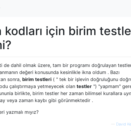
r
 kodları için birim testle
i?
i de dahil olmak üzere, tam bir programı doğrulayan testler
lanmanın değeri konusunda kesinlikle ikna oldum . Bazı
tan sonra,
birim testleri
( " tek bir işlevin doğruluğunu doğ
kodu çalıştırmaya yetmeyecek olan
testler
") "yapmam" gere
ununla birlikte, birim testler her zaman bilimsel kurallara
uy
ay veya zaman kaybı gibi görünmektedir .
leri yazmalı mıyız?
—
David K