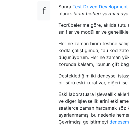
Sonra
Test Driven Development
olarak
birim testleri yazmamaya
Tecrübelerime göre, akılda tutul
sınıflar ve modüller ve genellikl
Her ne zaman birim testine sahi
kodla çalıştığımda, "bu kod zate
düşünüyorum. Her ne zaman yükse
zorunda kalsam, "bunun çift bağl
Desteklediğim iki deneysel istasy
bir sürü eski kural var, diğeri ise
Eski laboratuara işlevsellik ekle
ve diğer işlevselliklerini etkile
saatlerce zaman harcamak söz ko
ayarlanmamış, bu nedenle hemen 
Çevrimdışı geliştirmeyi
denesem