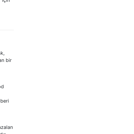
k,
an bir
od
beri
t
azalan