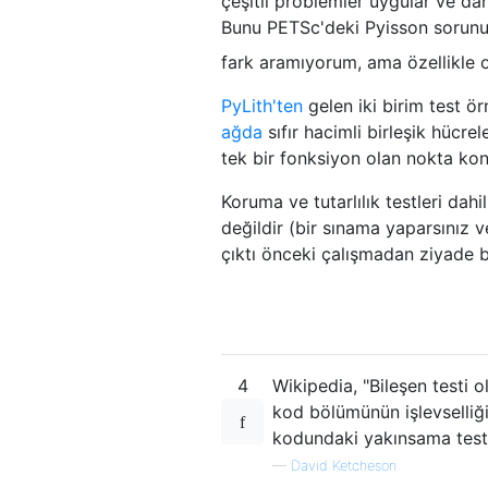
çeşitli problemler uygular ve da
Bunu PETSc'deki Pyisson sorunu 
fark aramıyorum, ama özellikle or
PyLith'ten
gelen iki birim test örn
ağda
sıfır hacimli birleşik hücre
tek bir fonksiyon olan nokta kon
Koruma ve tutarlılık testleri dah
değildir (bir sınama yaparsınız v
çıktı önceki çalışmadan ziyade b
4
Wikipedia, "Bileşen testi ol
kod bölümünün işlevselliği
kodundaki yakınsama testle
—
David Ketcheson