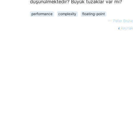
düşünülmektedir? Büyük tuzaklar var mı?
performance
complexity
floating-point
—
Peter Brune
kaynak