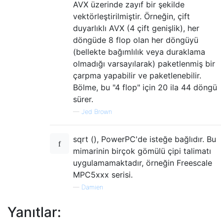
AVX üzerinde zayıf bir şekilde
vektörleştirilmiştir. Örneğin, çift
duyarlıklı AVX (4 çift genişlik), her
döngüde 8 flop olan her döngüyü
(bellekte bağımlılık veya duraklama
olmadığı varsayılarak) paketlenmiş bir
çarpma yapabilir ve paketlenebilir.
Bölme, bu "4 flop" için 20 ila 44 döngü
sürer.
—
Jed Brown
sqrt (), PowerPC'de isteğe bağlıdır. Bu
mimarinin birçok gömülü çipi talimatı
uygulamamaktadır, örneğin Freescale
MPC5xxx serisi.
—
Damien
Yanıtlar: