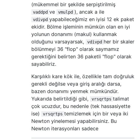
(mükemmel bir şekilde serpiştirilmiş
ve
), ancak a ile
vaddpd
vmulpd
yapabileceğimiz en iyisi 12 ek paket
vdivpd
ekidir. Bölme işleminin mümkün olan en iyi
yolunun donanımı (makul) kullanmak
olduğunu varsayarsak,
her bir skaler
vdivpd
bölünmeyi 36 "flop" olarak saymamız
gerektiğini belirten 36 paketli "flop" olarak
sayabiliriz.
Karşılıklı kare kök ile, özellikle tam doğruluk
gerekli değilse veya giriş aralığı darsa,
bazen donanımı yenmek mümkündür.
Yukarıda belirtildiği gibi,
talimat
vrsqrtps
çok ucuzdur, bu nedenle (tek hassasiyette
ise)
temizlemek için bir veya iki
vrsqrtps
Newton yinelemesi yapabilirsiniz. Bu
Newton iterasyonları sadece