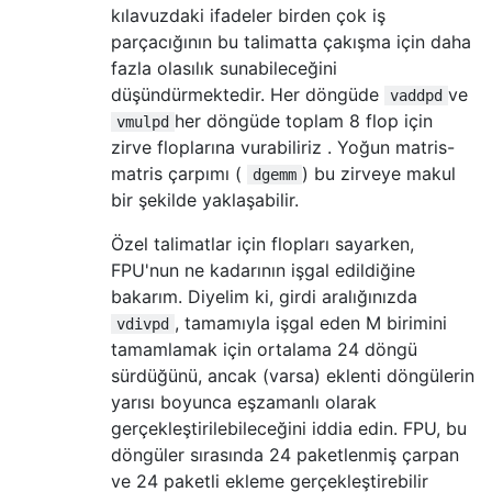
kılavuzdaki ifadeler birden çok iş
parçacığının bu talimatta çakışma için daha
fazla olasılık sunabileceğini
düşündürmektedir. Her döngüde
ve
vaddpd
her döngüde toplam 8 flop için
vmulpd
zirve floplarına vurabiliriz . Yoğun matris-
matris çarpımı (
) bu zirveye makul
dgemm
bir şekilde yaklaşabilir.
Özel talimatlar için flopları sayarken,
FPU'nun ne kadarının işgal edildiğine
bakarım. Diyelim ki, girdi aralığınızda
, tamamıyla işgal eden M birimini
vdivpd
tamamlamak için ortalama 24 döngü
sürdüğünü, ancak (varsa) eklenti döngülerin
yarısı boyunca eşzamanlı olarak
gerçekleştirilebileceğini iddia edin. FPU, bu
döngüler sırasında 24 paketlenmiş çarpan
ve 24 paketli ekleme gerçekleştirebilir