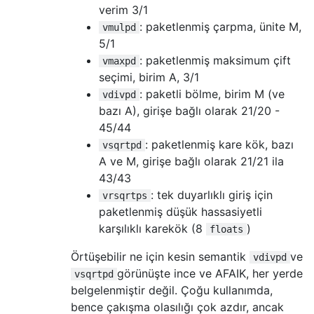
verim 3/1
: paketlenmiş çarpma, ünite M,
vmulpd
5/1
: paketlenmiş maksimum çift
vmaxpd
seçimi, birim A, 3/1
: paketli bölme, birim M (ve
vdivpd
bazı A), girişe bağlı olarak 21/20 -
45/44
: paketlenmiş kare kök, bazı
vsqrtpd
A ve M, girişe bağlı olarak 21/21 ila
43/43
: tek duyarlıklı giriş için
vrsqrtps
paketlenmiş düşük hassasiyetli
karşılıklı karekök (8
)
floats
Örtüşebilir ne için kesin semantik
ve
vdivpd
görünüşte ince ve AFAIK, her yerde
vsqrtpd
belgelenmiştir değil. Çoğu kullanımda,
bence çakışma olasılığı çok azdır, ancak