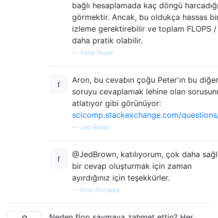
bağlı hesaplamada kaç döngü harcadığı
görmektir. Ancak, bu oldukça hassas bi
izleme gerektirebilir ve toplam FLOPS /
daha pratik olabilir.
—
Peter Brune
Aron, bu cevabın çoğu Peter'ın bu diğe
soruyu cevaplamak lehine olan sorusun
atlatıyor gibi görünüyor:
scicomp.stackexchange.com/questions
—
Jed Brown
@JedBrown, katılıyorum, çok daha sağ
bir cevap oluşturmak için zaman
ayırdığınız için teşekkürler.
—
Aron Ahmadia
Neden flop saymaya zahmet ettin? Her