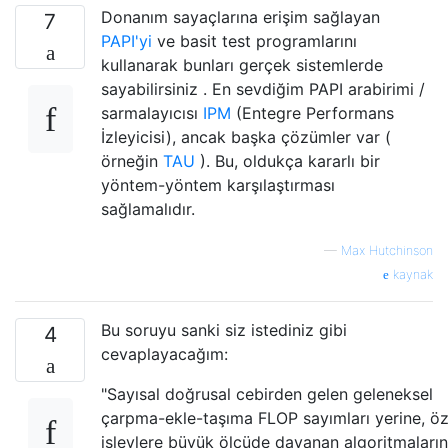
Donanım sayaçlarına erişim sağlayan
7
PAPI'yi
ve basit test programlarını
kullanarak bunları gerçek sistemlerde
sayabilirsiniz . En sevdiğim PAPI arabirimi /
sarmalayıcısı
IPM
(Entegre Performans
İzleyicisi), ancak başka çözümler var (
örneğin
TAU
). Bu, oldukça kararlı bir
yöntem-yöntem karşılaştırması
sağlamalıdır.
—
Max Hutchinson
kaynak
Bu soruyu sanki siz istediniz gibi
4
cevaplayacağım:
"Sayısal doğrusal cebirden gelen geleneksel
çarpma-ekle-taşıma FLOP sayımları yerine, öz
işlevlere büyük ölçüde dayanan algoritmaların