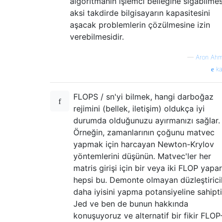
algoritmanın işlemci belleğine sığabilmes
aksi takdirde bilgisayarın kapasitesini
aşacak problemlerin çözülmesine izin
verebilmesidir.
—
Aron Ah
ka
FLOPS / sn'yi bilmek, hangi darboğaz
rejimini (bellek, iletişim) oldukça iyi
durumda olduğunuzu ayırmanızı sağlar.
Örneğin, zamanlarının çoğunu matvec
yapmak için harcayan Newton-Krylov
yöntemlerini düşünün. Matvec'ler her
matris girişi için bir veya iki FLOP yapa
hepsi bu. Demonte olmayan düzleştirici
daha iyisini yapma potansiyeline sahipti
Jed ve ben de bunun hakkında
konuşuyoruz ve alternatif bir fikir FLOP