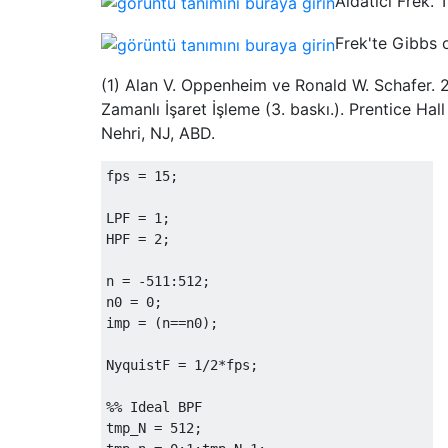
Aldatıcı Frek. 
Frek'te Gibbs o
(1) Alan V. Oppenheim ve Ronald W. Schafer. 2
Zamanlı İşaret İşleme (3. baskı.). Prentice Hall
Nehri, NJ, ABD.
fps = 15;

LPF = 1;

HPF = 2;

n = -511:512;

n0 = 0;

imp = (n==n0);

NyquistF = 1/2*fps;

%% Ideal BPF

tmp_N = 512;
