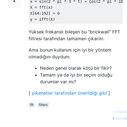
x = sin(2 * pi * 3 * t) + cos(2 * pi * 100 
X = fft(x)

X[64:192] = 0

Yüksek frekanslı bileşen bu "brickwall" FFT
filtresi tarafından tamamen çıkarılır.
Ama bunun kullanım için iyi bir yöntem
olmadığını duydum.
Neden genel olarak kötü bir fikir?
Tamam ya da iyi bir seçim olduğu
durumlar var mı?
[
pikenetler tarafından önerildiği gibi
]
fft
filters
—
Endolit
kaynak