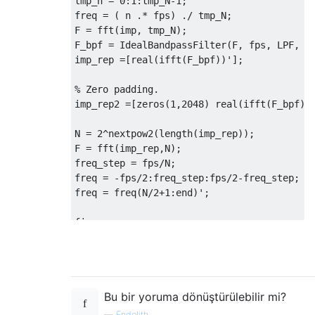
tmp_n = 0:1:tmp_N-1;

freq = ( n .* fps) ./ tmp_N;

F = fft(imp, tmp_N);  

F_bpf = IdealBandpassFilter(F, fps, LPF, HP
imp_rep =[real(ifft(F_bpf))'];

% Zero padding.

imp_rep2 =[zeros(1,2048) real(ifft(F_bpf))'
N = 2^nextpow2(length(imp_rep));

F = fft(imp_rep,N);

freq_step = fps/N;

freq = -fps/2:freq_step:fps/2-freq_step;

freq = freq(N/2+1:end)';

figure;

plot(freq,abs(F(1:N/2)));

xlabel('freq(Hz)');

ylabel('mag');

title('Mis leading Freq Response');

Bu bir yoruma dönüştürülebilir mi?
—
Endolith