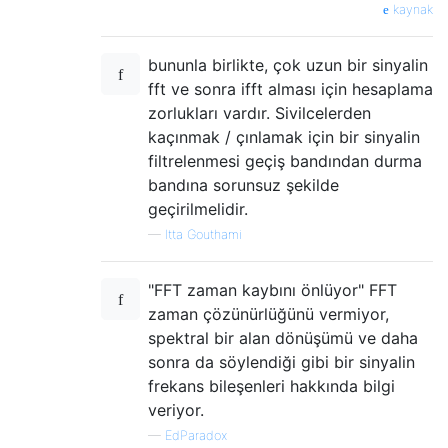
    for i = 1:N

kaynak
        if freq(i) > w1 & freq(i) < w2

            filered_signal(i) = input_signa
bununla birlikte, çok uzun bir sinyalin
        end

fft ve sonra ifft alması için hesaplama
zorlukları vardır. Sivilcelerden
    end

kaçınmak / çınlamak için bir sinyalin
filtrelenmesi geçiş bandından durma
bandına sorunsuz şekilde
geçirilmelidir.
—
Itta Gouthami
"FFT zaman kaybını önlüyor" FFT
zaman çözünürlüğünü vermiyor,
spektral bir alan dönüşümü ve daha
sonra da söylendiği gibi bir sinyalin
frekans bileşenleri hakkında bilgi
veriyor.
—
EdParadox