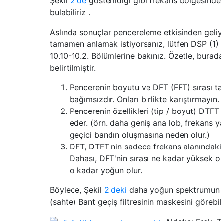
Şekil
2'de
gösterildiği gibi frekans bölgesind
bulabiliriz .
Aslında sonuçlar pencereleme etkisinden geli
tamamen anlamak istiyorsanız, lütfen DSP (1) İn
10.10-10.2. Bölümlerine bakınız. Özetle, burada
belirtilmiştir.
Pencerenin boyutu ve DFT (FFT) sırası
bağımsızdır. Onları birlikte karıştırmayın.
Pencerenin özellikleri (tip / boyut) DTFT
eder. (örn. daha geniş ana lob, frekans 
geçici bandın oluşmasına neden olur.)
DFT, DTFT'nin sadece frekans alanındaki
Dahası, DFT'nin sırası ne kadar yüksek ol
o kadar yoğun olur.
Böylece, Şekil
2'deki
daha yoğun spektrumun y
(sahte) Bant geçiş filtresinin maskesini görebili