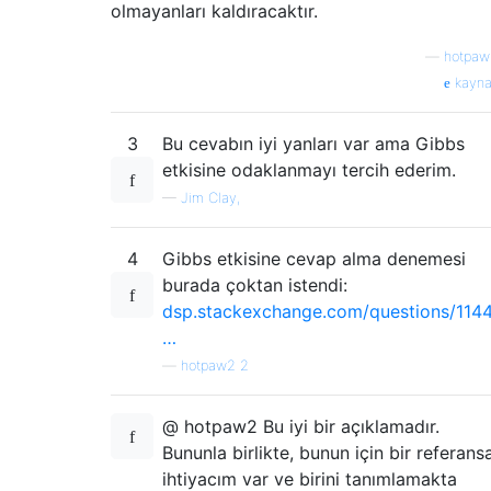
olmayanları kaldıracaktır.
—
hotpaw
kayna
3
Bu cevabın iyi yanları var ama Gibbs
etkisine odaklanmayı tercih ederim.
—
Jim Clay,
4
Gibbs etkisine cevap alma denemesi
burada çoktan istendi:
dsp.stackexchange.com/questions/1144
…
—
hotpaw2 2
@ hotpaw2 Bu iyi bir açıklamadır.
Bununla birlikte, bunun için bir referans
ihtiyacım var ve birini tanımlamakta