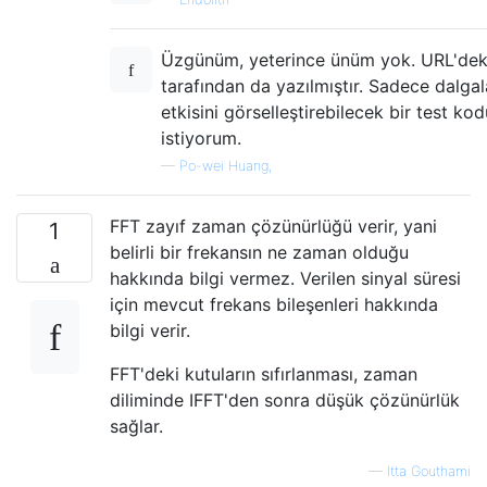
N = 2^nextpow2(length(imp_rep2));

F = fft(imp_rep2,N);

Üzgünüm, yeterince ünüm yok. URL'dek
freq_step = fps/N;

tarafından da yazılmıştır. Sadece dalga
freq = -fps/2:freq_step:fps/2-freq_step;

freq = freq(N/2+1:end)';

etkisini görselleştirebilecek bir test k
istiyorum.
figure;

—
Po-wei Huang,
plot(freq,abs(F(1:N/2)));

xlabel('freq(Hz)');

ylabel('mag');

FFT zayıf zaman çözünürlüğü verir, yani
1
title('Zero Padding (DFT) with more points'
belirli bir frekansın ne zaman olduğu
hakkında bilgi vermez. Verilen sinyal süresi
%% Function

için mevcut frekans bileşenleri hakkında
function filered_signal = IdealBandpassFilt
bilgi verir.
    N = length(input_signal);

FFT'deki kutuların sıfırlanması, zaman
    n = 0:1:N-1;

diliminde IFFT'den sonra düşük çözünürlük
    freq = ( n .* fs) ./ N;

sağlar.
    filered_signal = zeros(N, 1);

—
Itta Gouthami