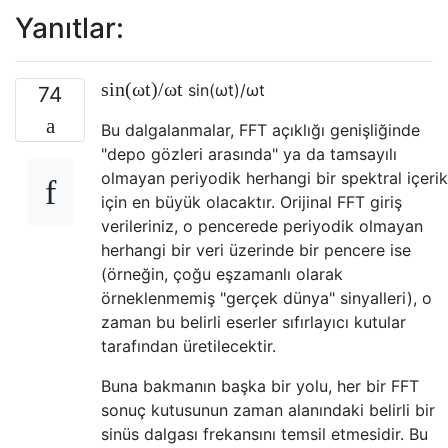
Yanıtlar:
sin
(
ω
t
)
/
ω
t
sin
(
ω
t
)
/
ω
t
74
Bu dalgalanmalar, FFT açıklığı genişliğinde
"depo gözleri arasında" ya da tamsayılı
olmayan periyodik herhangi bir spektral içerik
için en büyük olacaktır. Orijinal FFT giriş
verileriniz, o pencerede periyodik olmayan
herhangi bir veri üzerinde bir pencere ise
(örneğin, çoğu eşzamanlı olarak
örneklenmemiş "gerçek dünya" sinyalleri), o
zaman bu belirli eserler sıfırlayıcı kutular
tarafından üretilecektir.
Buna bakmanın başka bir yolu, her bir FFT
sonuç kutusunun zaman alanındaki belirli bir
sinüs dalgası frekansını temsil etmesidir. Bu