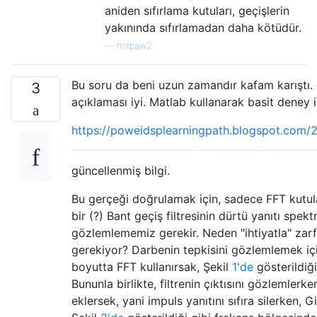
aniden sıfırlama kutuları, geçişlerin
yakınında sıfırlamadan daha kötüdür.
—
hotpaw2
Bu soru da beni uzun zamandır kafam karıştı
3
açıklaması iyi. Matlab kullanarak basit deney il
https://poweidsplearningpath.blogspot.com/2
güncellenmiş bilgi.
Bu gerçeği doğrulamak için, sadece FFT kutular
bir (?) Bant geçiş filtresinin dürtü yanıtı spek
gözlemlememiz gerekir. Neden "ihtiyatla" zar
gerekiyor? Darbenin tepkisini gözlemlemek iç
boyutta FFT kullanırsak, Şekil
1'de
gösterildiği 
Bununla birlikte, filtrenin çıktısını gözlemlerke
eklersek, yani impuls yanıtını sıfıra silerken, 