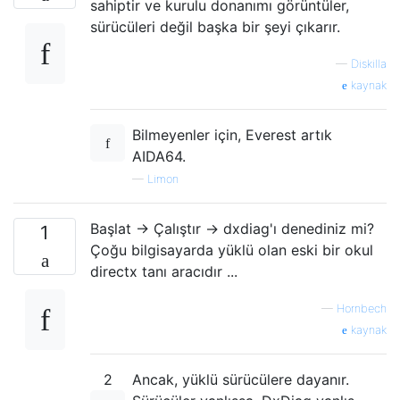
sahiptir ve kurulu donanımı görüntüler,
sürücüleri değil başka bir şeyi çıkarır.
—
Diskilla
kaynak
Bilmeyenler için, Everest artık
AIDA64.
—
Limon
Başlat -> Çalıştır -> dxdiag'ı denediniz mi?
1
Çoğu bilgisayarda yüklü olan eski bir okul
directx tanı aracıdır ...
—
Hornbech
kaynak
2
Ancak, yüklü sürücülere dayanır.