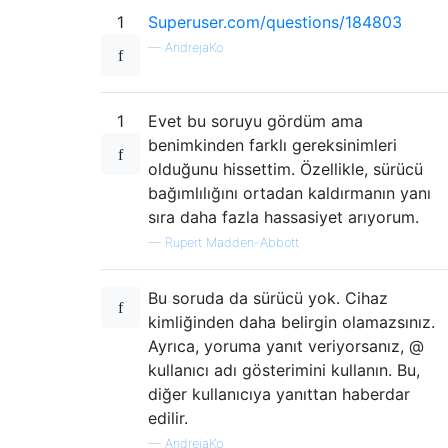
1
Superuser.com/questions/184803
—
AndrejaKo
1
Evet bu soruyu gördüm ama
benimkinden farklı gereksinimleri
olduğunu hissettim. Özellikle, sürücü
bağımlılığını ortadan kaldırmanın yanı
sıra daha fazla hassasiyet arıyorum.
—
Rupert Madden-Abbott
Bu soruda da sürücü yok. Cihaz
kimliğinden daha belirgin olamazsınız.
Ayrıca, yoruma yanıt veriyorsanız, @
kullanıcı adı gösterimini kullanın. Bu,
diğer kullanıcıya yanıttan haberdar
edilir.
—
AndrejaKo