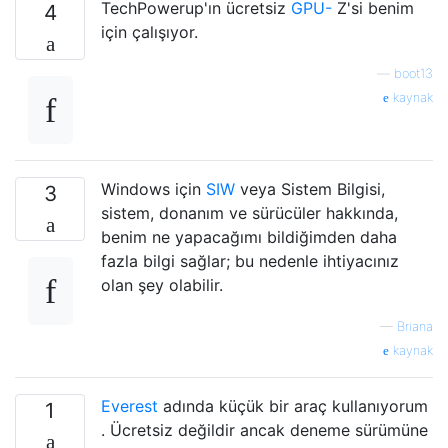
TechPowerup'ın ücretsiz
GPU-
Z'si benim
4
için çalışıyor.
—
boot13
kaynak
Windows için
SIW
veya Sistem Bilgisi,
3
sistem, donanım ve sürücüler hakkında,
benim ne yapacağımı bildiğimden daha
fazla bilgi sağlar; bu nedenle ihtiyacınız
olan şey olabilir.
—
Briana
kaynak
Everest
adında küçük bir araç kullanıyorum
1
. Ücretsiz değildir ancak deneme sürümüne