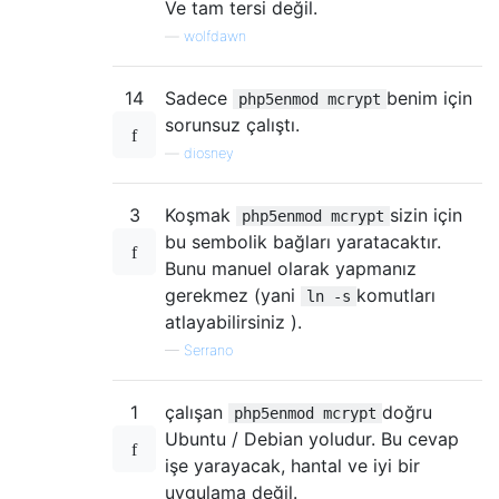
Ve tam tersi değil.
—
wolfdawn
14
Sadece
benim için
php5enmod mcrypt
sorunsuz çalıştı.
—
diosney
3
Koşmak
sizin için
php5enmod mcrypt
bu sembolik bağları yaratacaktır.
Bunu manuel olarak yapmanız
gerekmez (yani
komutları
ln -s
atlayabilirsiniz ).
—
Serrano
1
çalışan
doğru
php5enmod mcrypt
Ubuntu / Debian yoludur. Bu cevap
işe yarayacak, hantal ve iyi bir
uygulama değil.