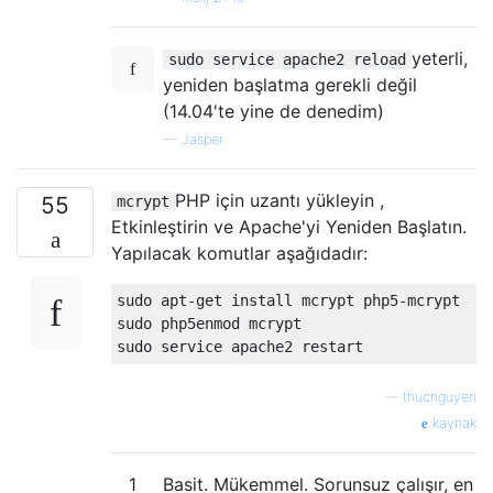
yeterli,
sudo service apache2 reload
yeniden başlatma gerekli değil
(14.04'te yine de denedim)
—
Jasper
PHP için uzantı yükleyin ,
55
mcrypt
Etkinleştirin ve Apache'yi Yeniden Başlatın.
Yapılacak komutlar aşağıdadır:
sudo apt-get install mcrypt php5-mcrypt

sudo php5enmod mcrypt

—
thucnguyen
kaynak
1
Basit. Mükemmel. Sorunsuz çalışır, en