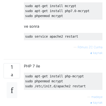
sudo apt-get install mcrypt

sudo apt-get install php7.0-mcrypt

ve sonra
—
Rômulo ZC Cunha
kaynak
PHP 7 ile
1
sudo apt-get install php-mcrypt

sudo phpenmod mcrypt

—
madeye
kaynak