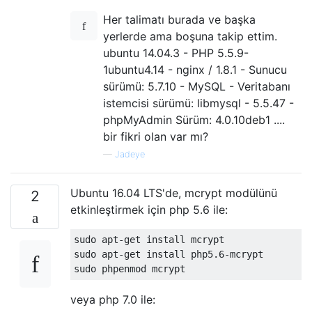
Her talimatı burada ve başka
yerlerde ama boşuna takip ettim.
ubuntu 14.04.3 - PHP 5.5.9-
1ubuntu4.14 - nginx / 1.8.1 - Sunucu
sürümü: 5.7.10 - MySQL - Veritabanı
istemcisi sürümü: libmysql - 5.5.47 -
phpMyAdmin Sürüm: 4.0.10deb1 ....
bir fikri olan var mı?
—
Jadeye
Ubuntu 16.04 LTS'de, mcrypt modülünü
2
etkinleştirmek için php 5.6 ile:
sudo apt-get install mcrypt

sudo apt-get install php5.6-mcrypt

veya php 7.0 ile: