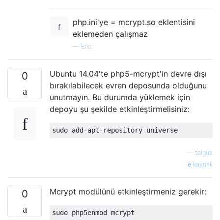
php.ini'ye = mcrypt.so eklentisini
eklemeden çalışmaz
—
Eric
Ubuntu 14.04'te php5-mcrypt'in devre dışı
0
bırakılabilecek evren deposunda olduğunu
unutmayın. Bu durumda yüklemek için
depoyu şu şekilde etkinleştirmelisiniz:
—
salgua
kaynak
Mcrypt modülünü etkinleştirmeniz gerekir:
0
sudo php5enmod mcrypt
