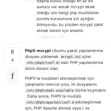
başına kurulu olduğu en az bir
sunucu var ancak mcrypt eksik
olduğu için hangi pnp modülünün
joomla kurulumuna yol açtığını
bilmiyordu. bu yüzden mcrypt dahil
etmek benim için anlamlı.
—
tagMacher 21:16
Php5-mcrypt
Ubuntu paket yapılandırma
6
dosyası yüklemek
içine
mcrypt.ini
eski PHP yapılandırma
/etc/php5/conf.d/
dizini düzeni olan.
PHP5'te modülleri etkinleştirmek için
çalışmanın mevcut yolu, ini dosyalarını
dizine koymaktır
/etc/php5/mods-available
. Daha sonra, PHP5'te modülü
etkinleştirmek
/etc/php5/apache2/conf.d
için, PHP Apache altında veya / ve