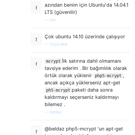
azından benim için Ubuntu'da 14.04.1
LTS (güvenilir)
—
Gor
Çok ubuntu 14.10 üzerinde çalışıyor
—
Coca Akat
İlk satırına dahil olmamanı
mcrypt
tavsiye ederim . Bir bağımlılık olarak
örtük olarak yüklenir
,
php5-mcrypt
ancak açıkça yüklerseniz apt-get
paketi daha sonra
ph5-mcrypt
kaldırmayı seçerseniz kaldırmayı
bilemez .
—
beldaz
@beldaz php5-mcrypt 'un apt-get