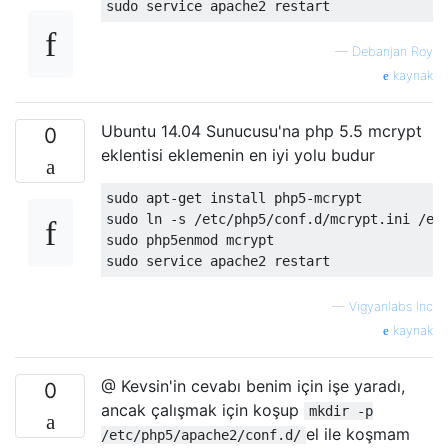
—
Debanjan Roy
kaynak
Ubuntu 14.04 Sunucusu'na php 5.5 mcrypt
0
eklentisi eklemenin en iyi yolu budur
sudo apt-get install php5-mcrypt

sudo ln -s /etc/php5/conf.d/mcrypt.ini /etc
sudo php5enmod mcrypt 

—
Vigyanlabs Inc
kaynak
@ Kevsin'in cevabı benim için işe yaradı,
0
ancak çalışmak için koşup
mkdir -p
el ile koşmam
/etc/php5/apache2/conf.d/