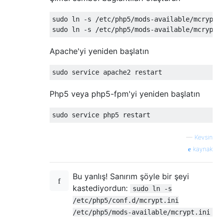
sudo ln -s /etc/php5/mods-available/mcrypt.
Apache'yi yeniden başlatın
Php5 veya php5-fpm'yi yeniden başlatın
—
Kevsin
kaynak
Bu yanlış! Sanırım şöyle bir şeyi
kastediyordun:
sudo ln -s
/etc/php5/conf.d/mcrypt.ini
/etc/php5/mods-available/mcrypt.ini