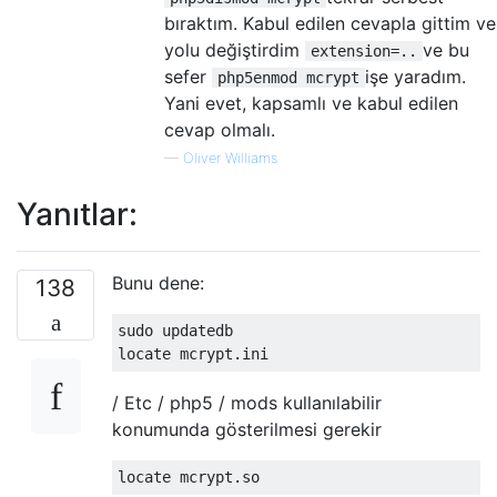
bıraktım. Kabul edilen cevapla gittim ve
yolu değiştirdim
ve bu
extension=..
sefer
işe yaradım.
php5enmod mcrypt
Yani evet, kapsamlı ve kabul edilen
cevap olmalı.
—
Oliver Williams
Yanıtlar:
Bunu dene:
138
sudo updatedb 

/ Etc / php5 / mods kullanılabilir
konumunda gösterilmesi gerekir