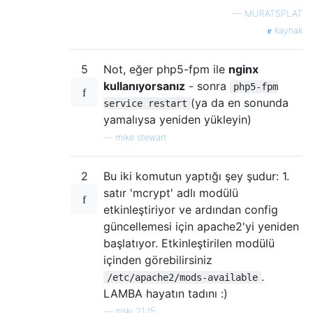
—
MURATSPLAT
kaynak
5
Not, eğer php5-fpm ile
nginx
kullanıyorsanız
- sonra
php5-fpm
(ya da en sonunda
service restart
yamalıysa yeniden yükleyin)
—
mike stewart
2
Bu iki komutun yaptığı şey şudur: 1.
satır 'mcrypt' adlı modülü
etkinleştiriyor ve ardından config
güncellemesi için apache2'yi yeniden
başlatıyor. Etkinleştirilen modülü
içinden görebilirsiniz
.
/etc/apache2/mods-available
LAMBA hayatın tadını :)
—
itiskj 21:15