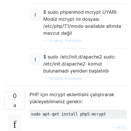
$ sudo phpenmod mcrypt UYARI:
Modül mcrypt ini dosyası
/etc/php/7.1/mods-available altında
mevcut değil
—
Yevgeniy Afanasyev
$ sudo /etc/init.d/apache2 sudo:
/etc/init.d/apache2: komut
bulunamadı yeniden başlatıldı
—
Yevgeniy Afanasyev
PHP için mcrypt eklentisini çalıştırarak
0
yükleyebilmeniz gerekir:
—
jkt123