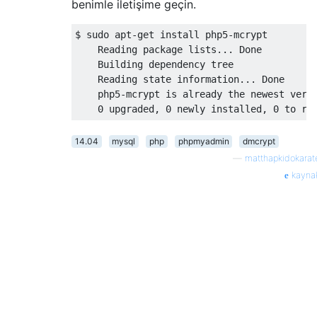
benimle iletişime geçin.
$ sudo apt-get install php5-mcrypt

    Reading package lists... Done

    Building dependency tree       

    Reading state information... Done

    php5-mcrypt is already the newest versi
14.04
mysql
php
phpmyadmin
dmcrypt
—
matthapkidokarat
kayna