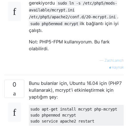
gerekiyordu
sudo ln -s /etc/php5/mods-
available/mcrypt.ini
.
/etc/php5/apache2/conf.d/20-mcrypt.ini
ilk bağlantı için iyi
sudo php5enmod mcrypt
çalıştı.
Not: PHP5-FPM kullanıyorum. Bu fark
olabilirdi.
—
ZachLanich
kaynak
Bunu bulanlar için, Ubuntu 16.04 için (PHP7
0
kullanarak), mcrypt'i etkinleştirmek için
yaptığım şey:
sudo apt-get install mcrypt php-mcrypt

sudo phpenmod mcrypt
