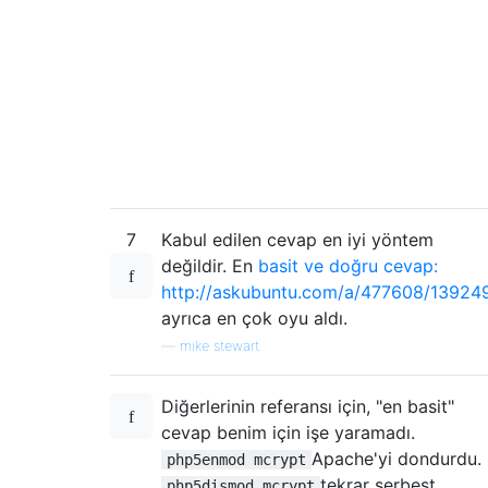
7
Kabul edilen cevap en iyi yöntem
değildir. En
basit ve doğru cevap:
http://askubuntu.com/a/477608/13924
ayrıca en çok oyu aldı.
—
mike stewart
Diğerlerinin referansı için, "en basit"
cevap benim için işe yaramadı.
Apache'yi dondurdu.
php5enmod mcrypt
tekrar serbest
php5dismod mcrypt