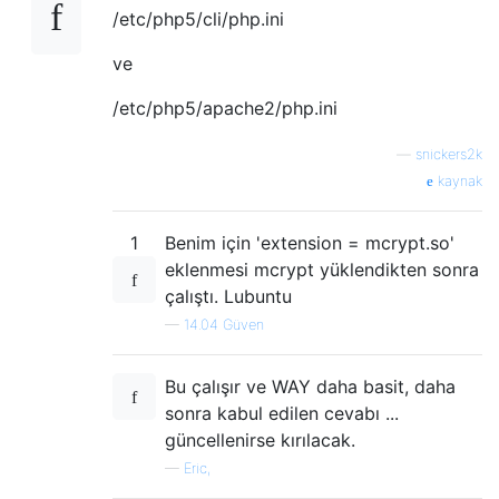
/etc/php5/cli/php.ini
ve
/etc/php5/apache2/php.ini
—
snickers2k
kaynak
1
Benim için 'extension = mcrypt.so'
eklenmesi mcrypt yüklendikten sonra
çalıştı. Lubuntu
—
14.04 Güven
Bu çalışır ve WAY daha basit, daha
sonra kabul edilen cevabı ...
güncellenirse kırılacak.
—
Eric,