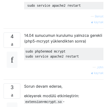
—
Benoit
kaynak
14.04 sunucumun kurulumu yalnızca gerekli
4
(php5-mcrypt yüklendikten sonra)
sudo php5enmod mcrypt

—
John
kaynak
Sorun devam ederse,
3
ekleyerek modülü etkinleştirin:
-
extension=mcrypt.so