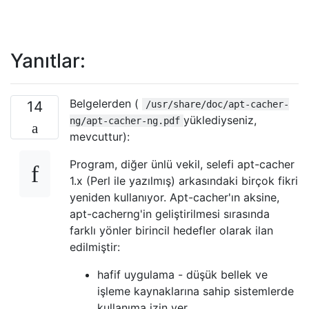
Yanıtlar:
Belgelerden (
14
/usr/share/doc/apt-cacher-
yüklediyseniz,
ng/apt-cacher-ng.pdf
mevcuttur):
Program, diğer ünlü vekil, selefi apt-cacher
1.x (Perl ile yazılmış) arkasındaki birçok fikri
yeniden kullanıyor. Apt-cacher'ın aksine,
apt-cacherng'in geliştirilmesi sırasında
farklı yönler birincil hedefler olarak ilan
edilmiştir:
hafif uygulama - düşük bellek ve
işleme kaynaklarına sahip sistemlerde
kullanıma izin ver