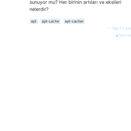
sunuyor mu? Her birinin artıları ve eksileri
nelerdir?
apt
apt-cache
apt-cacher
—
Yep_It's_Me
kaynak