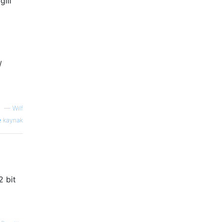
gili
/
—
Wilf
kaynak
2 bit