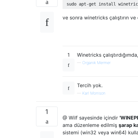
ve sonra winetricks çalıştırın ve
1
Winetricks çalıştırdığımda
—
Organik Mermer
Tercih yok.
—
Karl Morrison
1
@ Wilf sayesinde içindir
'WINEP
ama düzenleme edilmiş
şarap ka
sistemi (win32 veya win64) kulla