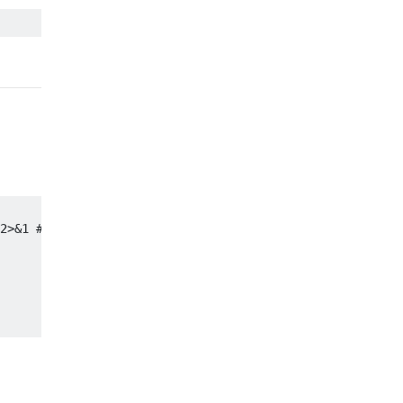
2>&1 # winearch (regedit)
