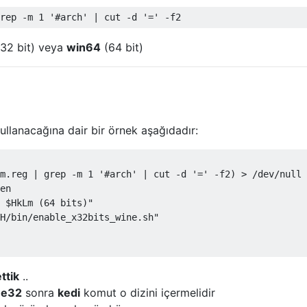
32 bit) veya
win64
(64 bit)
llanacağına dair bir örnek aşağıdadır:
m.reg | grep -m 1 '#arch' | cut -d '=' -f2) > /dev/null 
en

 $HkLm (64 bits)"

H/bin/enable_x32bits_wine.sh"

ettik
..
ne32
sonra
kedi
komut o dizini içermelidir