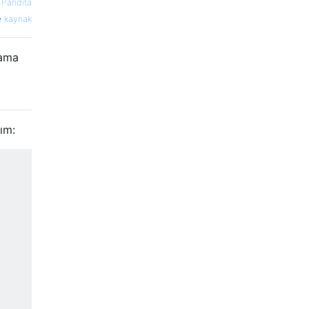
 Pandita
kaynak
 ama
ım: