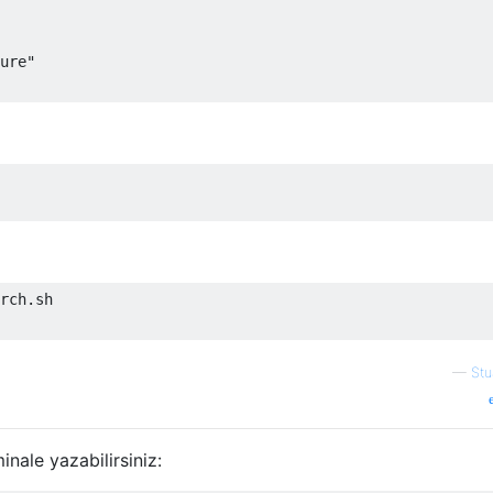
ure"

rch.sh 

—
Stu
inale yazabilirsiniz: