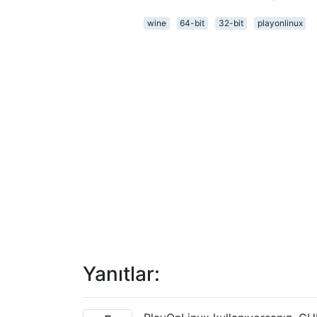
wine
64-bit
32-bit
playonlinux
Yanıtlar: