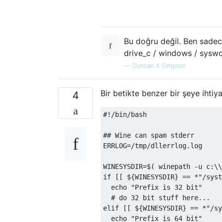
Bu doğru değil. Ben sadec
drive_c / windows / syswow
—
Duncan X Simpson
Bir betikte benzer bir şeye ihti
4
#!/bin/bash

## Wine can spam stderr

ERRLOG=/tmp/dllerrlog.log

WINESYSDIR=$( winepath -u c:\\
if [[ ${WINESYSDIR} == *"/syst
  echo "Prefix is 32 bit"

  # do 32 bit stuff here...

elif [[ ${WINESYSDIR} == *"/sy
  echo "Prefix is 64 bit"
