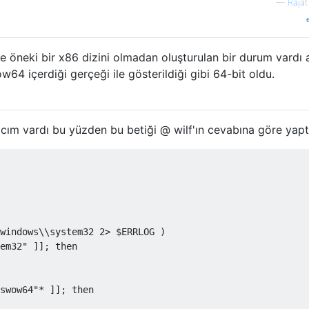
—
Rajat
e öneki bir x86 dizini olmadan oluşturulan bir durum vardı
64 içerdiği gerçeği ile gösterildiği gibi 64-bit oldu.
yacım vardı bu yüzden bu betiği @ wilf'ın cevabına göre yapt
windows\\system32 2> $ERRLOG )    

em32" ]]; then

swow64"* ]]; then
