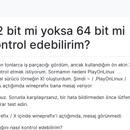
 bit mi yoksa 64 bit mi
ntrol edebilirim?
n tonlarca iş parçacığı gördüm, ancak kullandığım ön ekin 
ntrol etmek istiyorum. Sormamın nedeni PlayOnLinux
nal sürücü (örneğin X) oluşturdum. Şimdi ~ / .PlayOnLinux /
s açtığımda wineprefix bana mesaj veriyor
z. Sorunla karşılaşırsanız, bir hata bildirmeden önce lütfe
rar test edin.
efix / X içinde wineprefix'i açtığımda, mesaj görünmedi.
ını nasıl kontrol edebilirim?