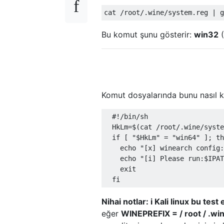
Bu komut şunu gösterir:
win32
(
Komut dosyalarında bunu nasıl ku
  #!/bin/sh

  HkLm=$(cat /root/.wine/syste
  if [ "$HkLm" = "win64" ]; th
    echo "[x] winearch config:
    echo "[i] Please run:$IPAT
    exit

Nihai notlar: i Kali linux bu test 
eğer
WINEPREFIX = / root / .wi