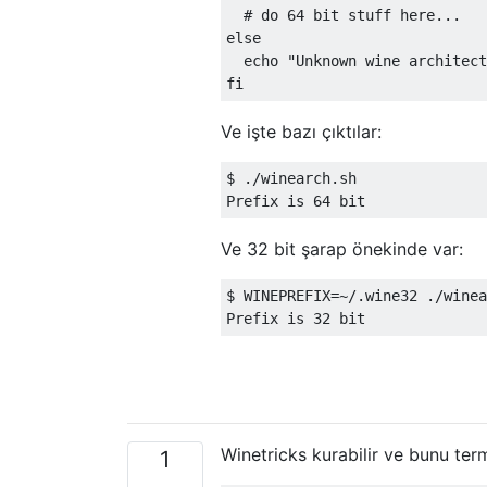
  # do 64 bit stuff here...

else

  echo "Unknown wine architect
Ve işte bazı çıktılar:
$ ./winearch.sh 

Ve 32 bit şarap önekinde var:
$ WINEPREFIX=~/.wine32 ./winea
Winetricks kurabilir ve bunu term
1