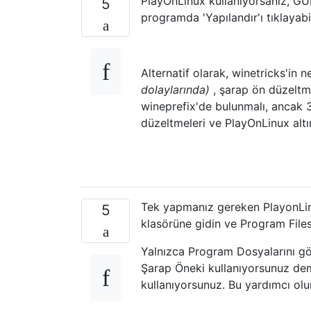
PlayOnLinux kullanıyorsanız, GUI 
5
programda 'Yapılandır'ı tıklayabi
Alternatif olarak, winetricks'in n
dolaylarında)
, şarap ön düzeltm
wineprefix'de bulunmalı, ancak 
düzeltmeleri ve PlayOnLinux altın
Tek yapmanız gereken PlayonLin
5
klasörüne gidin ve Program Files
Yalnızca Program Dosyalarını gö
Şarap Öneki kullanıyorsunuz deme
kullanıyorsunuz. Bu yardımcı olu