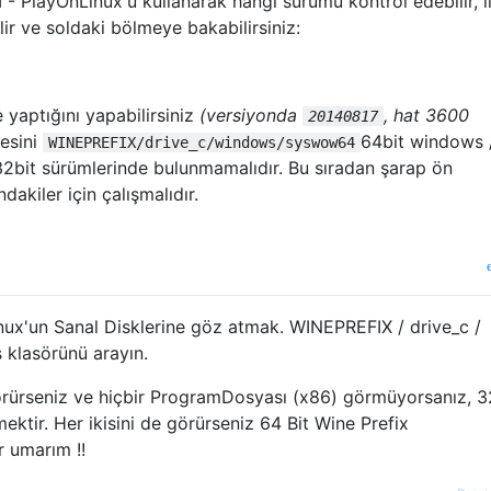
- PlayOnLinux'u kullanarak hangi sürümü kontrol edebilir, il
lir ve soldaki bölmeye bakabilirsiniz:
e yaptığını yapabilirsiniz
(versiyonda
, hat 3600
20140817
esini
64bit windows 
WINEPREFIX/drive_c/windows/syswow64
32bit sürümlerinde bulunmamalıdır. Bu sıradan şarap ön
dakiler için çalışmalıdır.
ux'un Sanal Disklerine göz atmak. WINEPREFIX / drive_c /
 klasörünü arayın.
rürseniz ve hiçbir ProgramDosyası (x86) görmüyorsanız, 3
ktir. Her ikisini de görürseniz 64 Bit Wine Prefix
r umarım !!