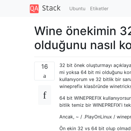
Ubuntu
Etiketler
Wine önekimin 32
olduğunu nasıl ko
32 bit önek oluşturmayı açıklaya
16
mi yoksa 64 bit mi olduğunu ko
kullanıyorum ve 32 bitlik bir sa
wineprefix klasöründe winetrick
64 bit WINEPREFIX kullanıyorsunu
bitlik temiz bir WINEPREFIX'i tek
Ancak, ~ / .PlayOnLinux / winepr
Ön ekin 32 vs 64 bit olup olmadığ