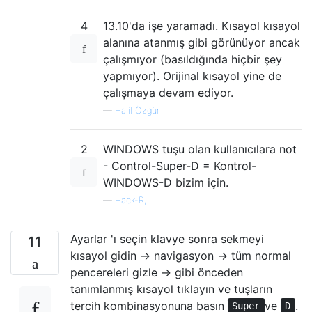
4
13.10'da işe yaramadı. Kısayol kısayol
alanına atanmış gibi görünüyor ancak
çalışmıyor (basıldığında hiçbir şey
yapmıyor). Orijinal kısayol yine de
çalışmaya devam ediyor.
—
Halil Özgür
2
WINDOWS tuşu olan kullanıcılara not
- Control-Super-D = Kontrol-
WINDOWS-D bizim için.
—
Hack-R,
Ayarlar 'ı seçin klavye sonra sekmeyi
11
kısayol gidin -> navigasyon -> tüm normal
pencereleri gizle -> gibi önceden
tanımlanmış kısayol tıklayın ve tuşların
tercih kombinasyonuna basın
ve
.
Super
D