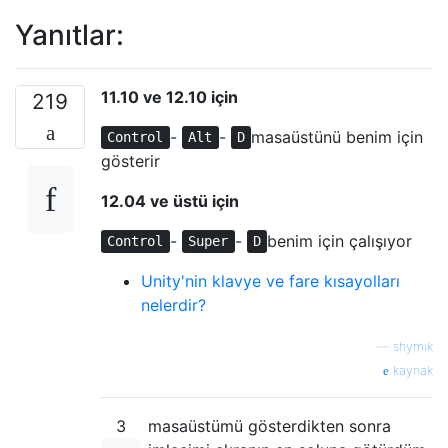
Yanıtlar:
11.10 ve 12.10 için
219
-
-
masaüstünü benim için
Control
Alt
D
gösterir
12.04 ve üstü için
-
-
benim için çalışıyor
Control
Super
D
Unity'nin klavye ve fare kısayolları
nelerdir?
—
shymik
kaynak
3
masaüstümü gösterdikten sonra