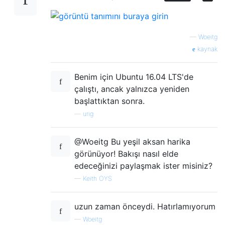
—
Woeitg
kaynak
Benim için Ubuntu 16.04 LTS'de
çalıştı, ancak yalnızca yeniden
başlattıktan sonra.
—
urig
@Woeitg Bu yeşil aksan harika
görünüyor! Bakışı nasıl elde
edeceğinizi paylaşmak ister misiniz?
—
Keith OYS
uzun zaman önceydi. Hatırlamıyorum
—
Woeitg