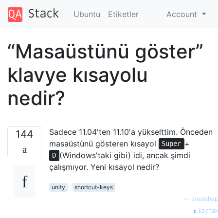
Ubuntu
Etiketler
Account
“Masaüstünü göster”
klavye kısayolu
nedir?
Sadece 11.04'ten 11.10'a yükselttim. Önceden
144
masaüstünü gösteren kısayol
+
Super
(Windows'taki gibi) idi, ancak şimdi
D
çalışmıyor. Yeni kısayol nedir?
unity
shortcut-keys
—
aneeshep
kaynak