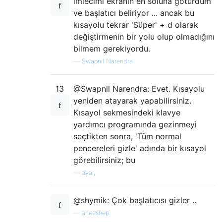
imlecimi ekranın en soluna götürdüm
ve başlatıcı beliriyor ... ancak bu
kısayolu tekrar 'Süper' + d olarak
değiştirmenin bir yolu olup olmadığını
bilmem gerekiyordu.
—
Swapnil Narendra
13
@Swapnil Narendra: Evet. Kısayolu
yeniden atayarak yapabilirsiniz.
Kısayol sekmesindeki klavye
yardımcı programında gezinmeyi
seçtikten sonra, 'Tüm normal
pencereleri gizle' adında bir kısayol
görebilirsiniz; bu
—
ayar,
@shymik: Çok başlatıcısı gizler ..
—
aneeshep