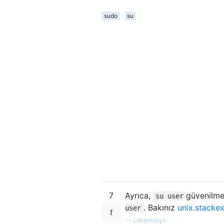
sudo
su
7
Ayrıca,
güvenilme
su user
. Bakınız
unix.stack
user
—
Lekensteyn