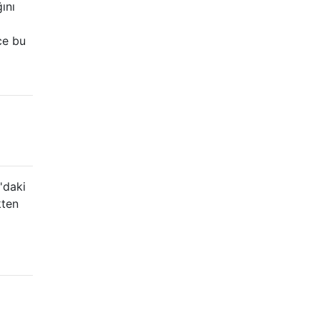
ını
ce bu
'daki
ten