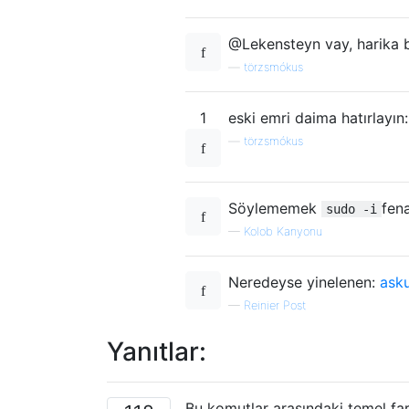
@Lekensteyn vay, harika bi
—
törzsmókus
1
eski emri daima hatırlayın
—
törzsmókus
Söylememek
fena
sudo -i
—
Kolob Kanyonu
Neredeyse yinelenen:
ask
—
Reinier Post
Yanıtlar:
Bu komutlar arasındaki temel fark,