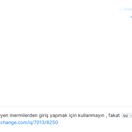
—
Smil
yen mermilerden giriş yapmak için kullanmayın , fakat
su 
exchange.com/q/7013/8250