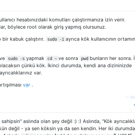
ullanıcı hesabınızdaki komutları çalıştırmanıza izin verir.
ğlar, böylece root olarak giriş yapmış olursunuz.
 bir kabuk çalıştırır.
ayrıca kök kullanıcının ortamın
sudo -i
ve
yapmak
ve sonra
bunların her sonra. İ
sudo -s
cd ~
pwd
olacaksın çünkü kök. İkinci durumda, kendi ana dizininizde
yrıcalıklarınız var.
rtışılması
var
.
—
Mi
 sahipsin" aslında olan şey değil :) :) Aslında, "Kök ayrıcalıkl
n değil - ya sen köksin ya da sen kendin. Her iki durumd