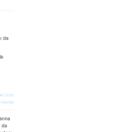
ı da
lk
ke Scott
kaynak
arına
a da