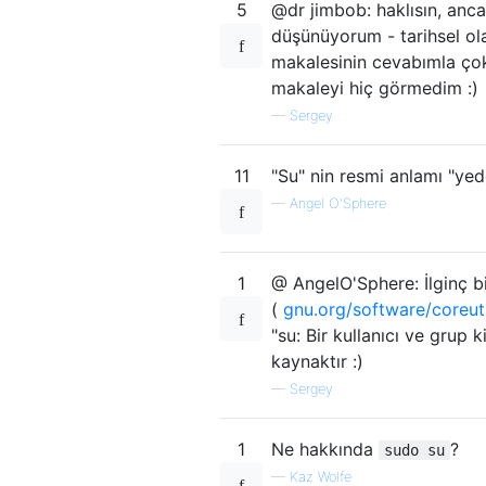
5
@dr jimbob: haklısın, ancak
düşünüyorum - tarihsel ola
makalesinin cevabımla ço
makaleyi hiç görmedim :)
—
Sergey
11
"Su" nin resmi anlamı "yede
—
Angel O'Sphere
1
@ AngelO'Sphere: İlginç bi
(
gnu.org/software/coreut
"su: Bir kullanıcı ve grup 
kaynaktır :)
—
Sergey
1
Ne hakkında
?
sudo su
—
Kaz Wolfe