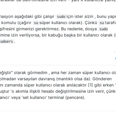
nasyon aşağıdaki gibi çalışır
için ister
sizin
, bunu ya
sudo
ki komutu (çağırır
süper kullanıcı olarak). Çünkü
taraf
su
su
n şifresini girmenizi gerektirmez. Bu nedenle, dosya
sudo
imine izin veriliyorsa, bir kabuğu başka bir kullanıcı olarak 
.
sudoers
değiştir" olarak görmedim , ama her zaman süper kullanıcı ol
ı olmadan varsayılan davranış (mantıklı olsa da). Gönderen
nı zamanda süper kullanıcı olarak anılacaktır [1] gibi erken
ştur 'o akımla ilişkili hesabı değiştirilmesine izin verir, çünk
llanıcı' veya 'set kullanıcı' terminal (pencere).