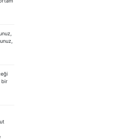
 ortam
unuz,
sunuz,
ceği
 bir
ut
e