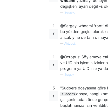
whoami
yazmayı deneyin 
değişkeni ayarı değil -s o
—
Sergey,
1
@Sergey, whoami 'root' di
bu yüzden geçici olarak (
ancak yine de tam olmayab
—
Ahtapot,
1
@Octopus: Söylemeye çalışt
ve UID'nin işlemin izinlerin
program ya UID'inle ya da 
—
Sergey
5
"Sudoers dosyasına göre hal
dosya, hangi komu
sudoers
çalıştırılmadan önce gerçe
başlatmanıza izin verildikt