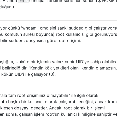
. Aslında
sonuçlar farklıdır sudo'nun sonucu $ HOME
cd ~
lduğunu.
yor çünkü 'whoami' cmd'sini sanki sudoed gibi çalıştırıyors
bu komutun süresi boyunca) root kullanıcısı gibi görünüyor
ilir sudoers dosyasına göre root erişimi.
ığım, Unix'te bir işlemin yalnızca bir UID'ye sahip olabile
i belirlediğidir. "Kendin kök yetkileri olan" kendin olamazsın,
kökün UID'i ile çalışıyor (0).
a tam root erişiminiz olmayabilir" ile ilgili olarak:
tu başka bir kullanıcı olarak çalıştırabileceğini, ancak kom
kleşen dosyayı denetler. Ancak, root olarak bir işlemi
en sonra, çalışan işlem root'un kullanıcı kimliğine sahiptir v