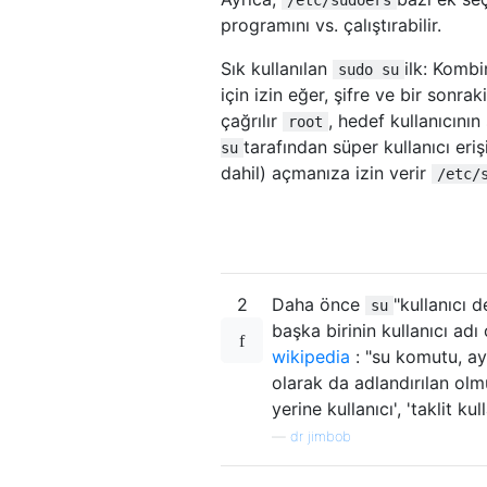
programını vs. çalıştırabilir.
Sık kullanılan
ilk: Kombi
sudo su
için izin eğer, şifre ve bir sonra
çağrılır
, hedef kullanıcını
root
tarafından süper kullanıcı eriş
su
dahil) açmanıza izin verir
/etc/
2
Daha önce
"kullanıcı 
su
başka birinin kullanıcı ad
wikipedia
: "su komutu, ay
olarak da adlandırılan olmu
yerine kullanıcı', 'taklit ku
—
dr jimbob