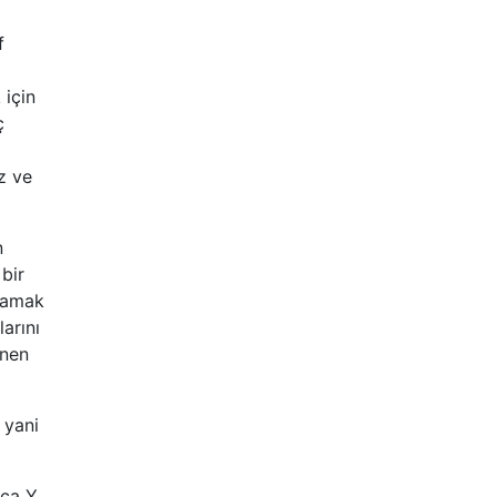
f
 için
ç
iz ve
n
 bir
lamak
larını
enen
- yani
zca Y