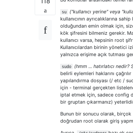
118
("kullanıcı yerine" veya "kull
su
kullanıcının ayrıcalıklarına sahi
olduğundan emin olmak için, si
kök şifresini bilmeniz gerekir. M
kullanıcı varsa, hepsinin root şif
Kullanıcılardan birinin yönetici i
yalnızca erişime açık tutması ge
(hmm ... hatırlatıcı nedir?
sudo
belirli eylemleri haklarını çağrıl
yapılandırma dosyası (/ etc / s
için - terminal gerçekten listelen
iptal etmek için, sadece config 
bir gruptan çıkarmanız) yeterlidir
Bunun bir sonucu olarak, birçok
doğrudan root olarak giriş yap
Ayrıca,
bazı ek seç
/etc/sudoers