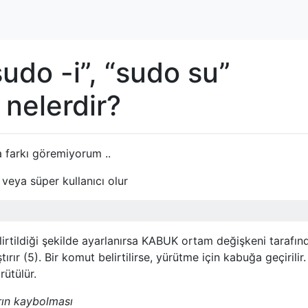
sudo -i”, “sudo su”
 nelerdir?
 farkı göremiyorum ..
r veya süper kullanıcı olur
rtildiği şekilde ayarlanırsa KABUK ortam değişkeni tarafın
ırır (5). Bir komut belirtilirse, yürütme için kabuğa geçirilir.
rütülür.
rın kaybolması