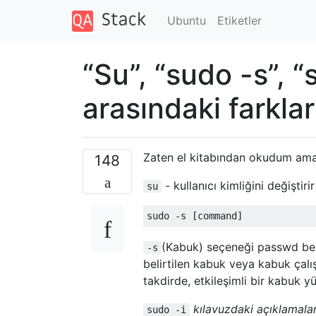
Ubuntu
Etiketler
“Su”, “sudo -s”, “
arasındaki farklar
Zaten el kitabından okudum ama
148
- kullanıcı kimliğini değiştiri
su
(Kabuk) seçeneği passwd beli
-s
belirtilen kabuk veya kabuk çalışt
takdirde, etkileşimli bir kabuk yü
kılavuzdaki açıklamala
sudo -i