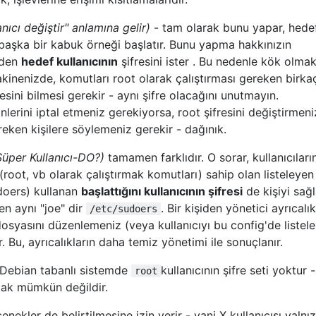
anıcı değiştir" anlamına gelir)
- tam olarak bunu yapar, hede
p başka bir kabuk örneği başlatır. Bunu yapma hakkınızın
zden
hedef kullanıcının
şifresini ister . Bu nedenle kök olmak
akinenizde, komutları root olarak çalıştırması gereken birka
resini bilmesi gerekir - aynı şifre olacağını unutmayın.
zinlerini iptal etmeniz gerekiyorsa, root şifresini değiştirmen
reken kişilere söylemeniz gerekir - dağınık.
 Süper Kullanıcı-DO?)
tamamen farklıdır. O sorar, kullanıcıları
ır (root, vb olarak çalıştırmak komutları) sahip olan listeleyen
udoers) kullanan
başlattığını kullanıcının şifresi
de kişiyi sağ
en aynı "joe" dir
. Bir kişiden yönetici ayrıcalık
/etc/sudoers
dosyasını düzenlemeniz (veya kullanıcıyı bu config'de listel
. Bu, ayrıcalıkların daha temiz yönetimi ile sonuçlanır.
 Debian tabanlı sistemde
kullanıcının şifre seti yoktur 
root
mak mümkün değildir.
enekler de belirtilmesine izin verir - yani X kullanıcısı yalnı