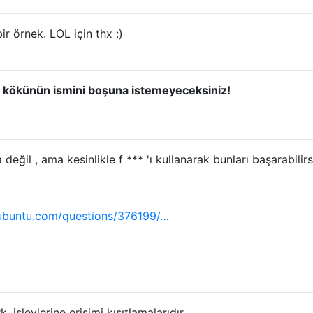
r örnek. LOL için thx :)
:
kökünün ismini boşuna istemeyeceksiniz!
 değil , ama kesinlikle f *** 'ı kullanarak bunları başarabilirs
ubuntu.com/questions/376199/…
 işlevlerine erişimi kısıtlamalarıdır.