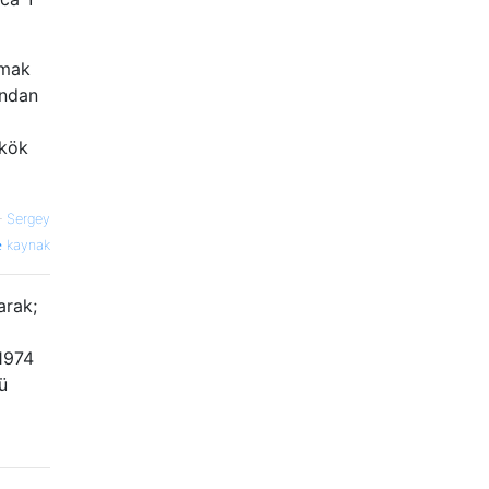
pmak
ından
(kök
—
Sergey
kaynak
arak;
 1974
ü