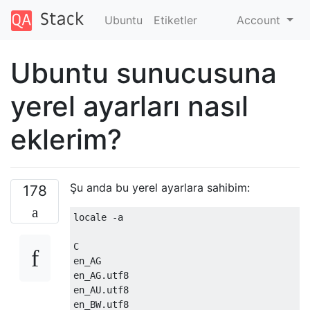
Ubuntu
Etiketler
Account
Ubuntu sunucusuna
yerel ayarları nasıl
eklerim?
Şu anda bu yerel ayarlara sahibim:
178
locale -a

C

en_AG

en_AG.utf8

en_AU.utf8

en_BW.utf8
