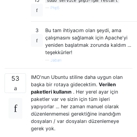
sudo service php5-fpm restart
—
Php5
3
Bu tam ihtiyacım olan şeydi, ama
çalışmasını sağlamak için Apache'yi
yeniden başlatmak zorunda kaldım ...
teşekkürler!
—
Jabari
IMO'nun Ubuntu stiline daha uygun olan
53
başka bir rotaya gidecektim.
Verilen
paketleri kullanın
. Her yerel ayar için
paketler var ve sizin için tüm işleri
yapıyorlar ... her zaman manuel olarak
düzenlenmemesi gerektiğine inandığım
dosyaları / var dosyaları düzenlemeye
gerek yok.