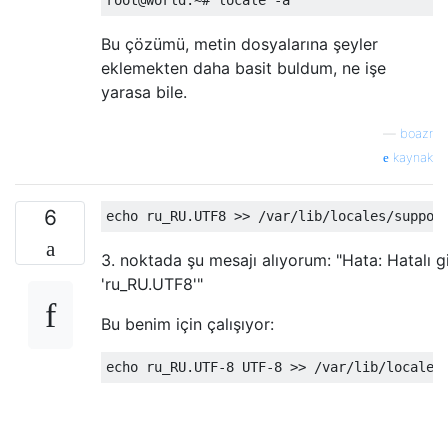
Bu çözümü, metin dosyalarına şeyler
eklemekten daha basit buldum, ne işe
yarasa bile.
—
boazr
kaynak
6
3. noktada şu mesajı alıyorum: "Hata: Hatalı gi
'ru_RU.UTF8'"
Bu benim için çalışıyor: