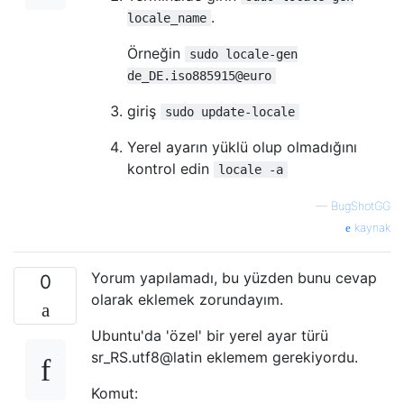
.
locale_name
Örneğin
sudo locale-gen
de_DE.iso885915@euro
giriş
sudo update-locale
Yerel ayarın yüklü olup olmadığını
kontrol edin
locale -a
—
BugShotGG
kaynak
Yorum yapılamadı, bu yüzden bunu cevap
0
olarak eklemek zorundayım.
Ubuntu'da 'özel' bir yerel ayar türü
sr_RS.utf8@latin eklemem gerekiyordu.
Komut: