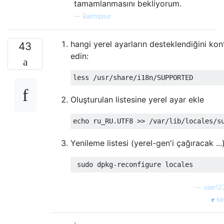
tamamlanmasını bekliyorum.
—
Balmipour
hangi yerel ayarların desteklendiğini kon
43
edin:
Oluşturulan listesine yerel ayar ekle
Yenileme listesi (yerel-gen'i çağıracak ...
—
user12
ka