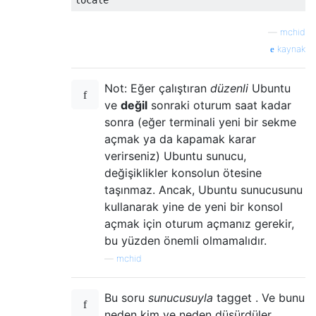
—
mchid
kaynak
Not: Eğer çalıştıran
düzenli
Ubuntu
ve
değil
sonraki oturum saat kadar
sonra (eğer terminali yeni bir sekme
açmak ya da kapamak karar
verirseniz) Ubuntu sunucu,
değişiklikler konsolun ötesine
taşınmaz. Ancak, Ubuntu sunucusunu
kullanarak yine de yeni bir konsol
açmak için oturum açmanız gerekir,
bu yüzden önemli olmamalıdır.
—
mchid
Bu soru
sunucusuyla
tagget . Ve bunu
neden kim ve neden düşürdüler,