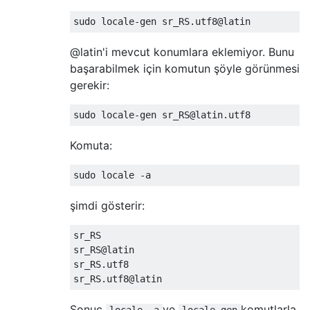
@latin'i mevcut konumlara eklemiyor. Bunu
başarabilmek için komutun şöyle görünmesi
gerekir:
Komuta:
şimdi gösterir:
sr_RS

sr_RS@latin

sr_RS.utf8

Sonuç
ve
komutlarla
locale -a
locale-gen