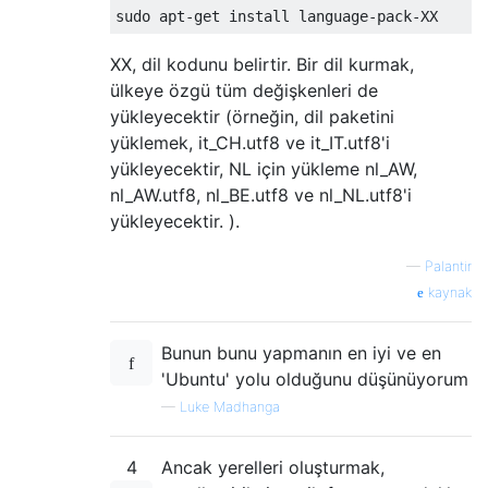
XX, dil kodunu belirtir. Bir dil kurmak,
ülkeye özgü tüm değişkenleri de
yükleyecektir (örneğin, dil paketini
yüklemek, it_CH.utf8 ve it_IT.utf8'i
yükleyecektir, NL için yükleme nl_AW,
nl_AW.utf8, nl_BE.utf8 ve nl_NL.utf8'i
yükleyecektir. ).
—
Palantir
kaynak
Bunun bunu yapmanın en iyi ve en
'Ubuntu' yolu olduğunu düşünüyorum
—
Luke Madhanga
4
Ancak yerelleri oluşturmak,