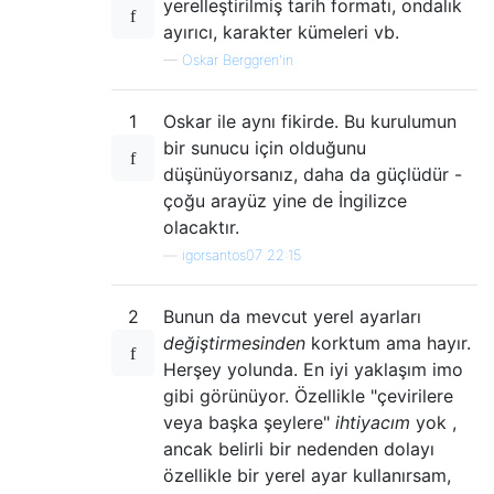
yerelleştirilmiş tarih formatı, ondalık
ayırıcı, karakter kümeleri vb.
—
Oskar Berggren'in
1
Oskar ile aynı fikirde. Bu kurulumun
bir sunucu için olduğunu
düşünüyorsanız, daha da güçlüdür -
çoğu arayüz yine de İngilizce
olacaktır.
—
igorsantos07 22:15
2
Bunun da mevcut yerel ayarları
değiştirmesinden
korktum ama hayır.
Herşey yolunda. En iyi yaklaşım imo
gibi görünüyor. Özellikle "çevirilere
veya başka şeylere"
ihtiyacım
yok ,
ancak belirli bir nedenden dolayı
özellikle bir yerel ayar kullanırsam,