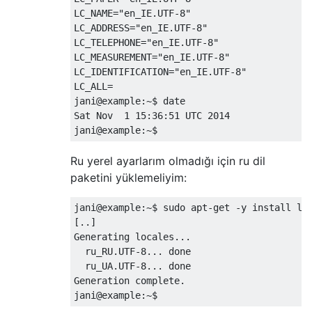
LC_NAME="en_IE.UTF-8"

LC_ADDRESS="en_IE.UTF-8"

LC_TELEPHONE="en_IE.UTF-8"

LC_MEASUREMENT="en_IE.UTF-8"

LC_IDENTIFICATION="en_IE.UTF-8"

LC_ALL=

jani@example:~$ date

Sat Nov  1 15:36:51 UTC 2014

Ru yerel ayarlarım olmadığı için ru dil
paketini yüklemeliyim:
jani@example:~$ sudo apt-get -y install lan
[..]

Generating locales...

  ru_RU.UTF-8... done

  ru_UA.UTF-8... done

Generation complete.
