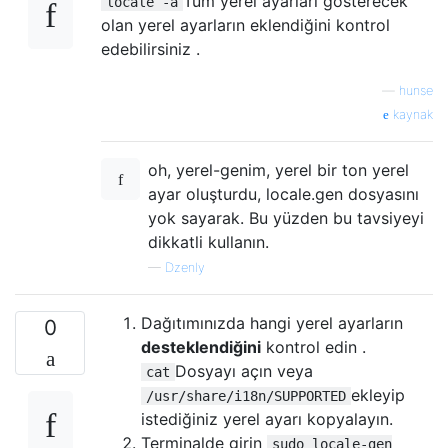
Tüm yerel ayarları gösterecek
locale -a
olan yerel ayarların eklendiğini kontrol
edebilirsiniz .
—
hunse
kaynak
oh, yerel-genim, yerel bir ton yerel
ayar oluşturdu, locale.gen dosyasını
yok sayarak. Bu yüzden bu tavsiyeyi
dikkatli kullanın.
—
Dzenly
Dağıtımınızda hangi yerel ayarların
0
desteklendiğini
kontrol edin .
Dosyayı açın veya
cat
ekleyip
/usr/share/i18n/SUPPORTED
istediğiniz yerel ayarı kopyalayın.
Terminalde girin
sudo locale-gen