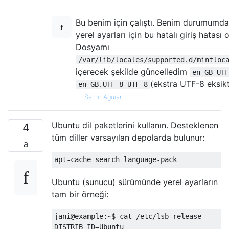
Bu benim için çalıştı. Benim durumumda
yerel ayarları için bu hatalı giriş hatası 
Dosyamı
/var/lib/locales/supported.d/mintloc
içerecek şekilde güncelledim
en_GB UTF
(ekstra UTF-8 eksikt
en_GB.UTF-8 UTF-8
—
Samir Aguiar
Ubuntu dil paketlerini kullanın. Desteklenen
4
tüm diller varsayılan depolarda bulunur:
Ubuntu (sunucu) sürümünde yerel ayarların
tam bir örneği:
jani@example:~$ cat /etc/lsb-release 

DISTRIB_ID=Ubuntu
