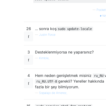
—
Pocke
ka
26
... sonra koş
sudo update-locale
—
Justin Force
3
Desteklenmiyorsa ne yaparsınız?
—
Kimble,
4
Hem neden genişletmek misiniz
ru_RU
gerekli? Yereller hakkında
ru_RU.UTF-8
fazla bir şey bilmiyorum.
—
Sopalajo de Arrierez,
15