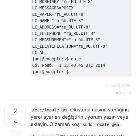
LC_MONETARY="ru_RU.UTF-8"

LC_MESSAGES=POSIX

LC_PAPER="ru_RU.UTF-8"

LC_NAME="ru_RU.UTF-8"

LC_ADDRESS="ru_RU.UTF-8"

LC_TELEPHONE="ru_RU.UTF-8"

LC_MEASUREMENT="ru_RU.UTF-8"

LC_IDENTIFICATION="ru_RU.UTF-8"

LC_ALL=

jani@example:~$ date

Сб. нояб.  1 15:43:45 UTC 2014

—
user272735
kaynak
Oluşturulmasını istediğiniz
2
/etc/locale.gen
yerel ayarları değiştirin , yorum yazın veya
ekleyin. O zaman koş
.
sudo locale-gen