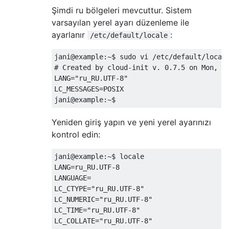
Şimdi ru bölgeleri mevcuttur. Sistem
varsayılan yerel ayarı düzenleme ile
ayarlanır
:
/etc/default/locale
jani@example:~$ sudo vi /etc/default/locale
# Created by cloud-init v. 0.7.5 on Mon, 27
LANG="ru_RU.UTF-8"

LC_MESSAGES=POSIX

Yeniden giriş yapın ve yeni yerel ayarınızı
kontrol edin:
jani@example:~$ locale

LANG=ru_RU.UTF-8

LANGUAGE=

LC_CTYPE="ru_RU.UTF-8"

LC_NUMERIC="ru_RU.UTF-8"

LC_TIME="ru_RU.UTF-8"

LC_COLLATE="ru_RU.UTF-8"
