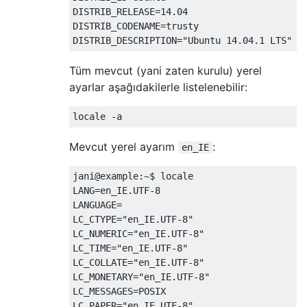
DISTRIB_RELEASE=14.04

DISTRIB_CODENAME=trusty

Tüm mevcut (yani zaten kurulu) yerel
ayarlar aşağıdakilerle listelenebilir:
Mevcut yerel ayarım
:
en_IE
jani@example:~$ locale

LANG=en_IE.UTF-8

LANGUAGE=

LC_CTYPE="en_IE.UTF-8"

LC_NUMERIC="en_IE.UTF-8"

LC_TIME="en_IE.UTF-8"

LC_COLLATE="en_IE.UTF-8"

LC_MONETARY="en_IE.UTF-8"

LC_MESSAGES=POSIX

LC_PAPER="en_IE.UTF-8"
