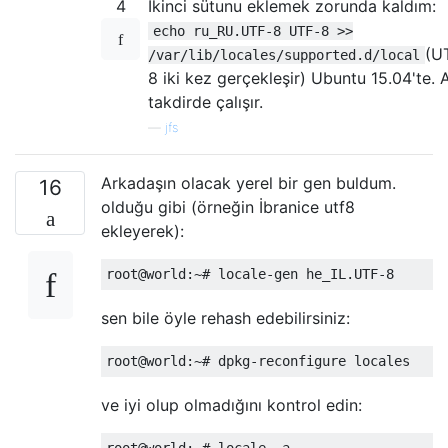
4
İkinci sütunu eklemek zorunda kaldım:
echo ru_RU.UTF-8 UTF-8 >>
(U
/var/lib/locales/supported.d/local
8 iki kez gerçekleşir) Ubuntu 15.04'te. 
takdirde çalışır.
—
jfs
Arkadaşın olacak yerel bir gen buldum.
16
olduğu gibi (örneğin İbranice utf8
ekleyerek):
sen bile öyle rehash edebilirsiniz:
ve iyi olup olmadığını kontrol edin: