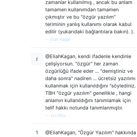
zamanlar kullanılmış , ancak bu anlam
tamamen kullanımdan tamamen
çıkmıştır ve bu "özgür yazılım"
teriminin yanlış kullanımı olarak kabul
edilir (yukarıdaki bağlantılara bakın). ).
—
Eliah Kagan
@EliahKagan, kendi ifadenle kendinle
çelişiyorsun. "özgür" her zaman
özgürlüğü ifade eder ... "demiştiniz ve
daha sonra" nadiren ... ücretsiz yazılımı
kullanmak için kullanıldığını "söylediniz.
TBH "özgür yazılım"
genellikle
, hangi
anlamın kullanıldığını tanımlamak için
telif hakkı notunda tanımlanmıştır.
—
zzzzBov
1
@EliahKagan, "Özgür Yazılım" hakkında