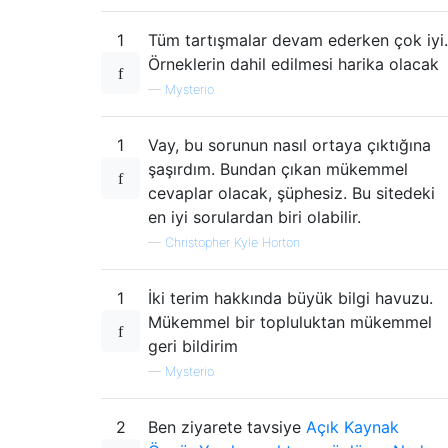
1
Tüm tartışmalar devam ederken çok iyi.
Örneklerin dahil edilmesi harika olacak
—
Mysterio
1
Vay, bu sorunun nasıl ortaya çıktığına
şaşırdım. Bundan çıkan mükemmel
cevaplar olacak, şüphesiz. Bu sitedeki
en iyi sorulardan biri olabilir.
—
Christopher Kyle Horton
1
İki terim hakkında büyük bilgi havuzu.
Mükemmel bir topluluktan mükemmel
geri bildirim
—
Mysterio
2
Ben ziyarete tavsiye
Açık Kaynak