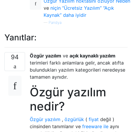
Özgür Yazılım noktasını özlüyor Neden
ve
niçin “Ücretsiz Yazılım” “Açık
Kaynak” daha iyidir
—
Pandya
Yanıtlar:
Özgür yazılım
ve
açık kaynaklı yazılım
94
terimleri farklı anlamlara gelir, ancak atıfta
bulundukları yazılım kategorileri neredeyse
tamamen aynıdır.
Özgür yazılım
nedir?
Özgür yazılım
,
özgürlük
(
fiyat
değil )
cinsinden tanımlanır ve
freeware ile
aynı