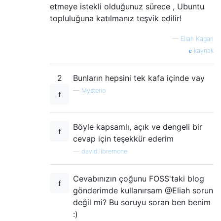
etmeye istekli olduğunuz sürece , Ubuntu
topluluğuna katılmanız teşvik edilir!
—
Eliah Kagan
kaynak
2
Bunların hepsini tek kafa içinde vay
—
Mysterio
Böyle kapsamlı, açık ve dengeli bir
cevap için teşekkür ederim
—
david.libremone
Cevabınızın çoğunu FOSS'taki blog
gönderimde kullanırsam @Eliah sorun
değil mi? Bu soruyu soran ben benim
:)