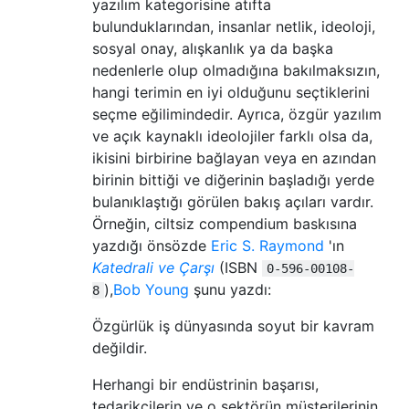
yazılım kategorisine atıfta
bulunduklarından, insanlar netlik, ideoloji,
sosyal onay, alışkanlık ya da başka
nedenlerle olup olmadığına bakılmaksızın,
hangi terimin en iyi olduğunu seçtiklerini
seçme eğilimindedir. Ayrıca, özgür yazılım
ve açık kaynaklı ideolojiler farklı olsa da,
ikisini birbirine bağlayan veya en azından
birinin bittiği ve diğerinin başladığı yerde
bulanıklaştığı görülen bakış açıları vardır.
Örneğin, ciltsiz compendium baskısına
yazdığı önsözde
Eric S. Raymond
'ın
Katedrali ve Çarşı
(ISBN
0-596-00108-
),
Bob Young
şunu yazdı:
8
Özgürlük iş dünyasında soyut bir kavram
değildir.
Herhangi bir endüstrinin başarısı,
tedarikçilerin ve o sektörün müşterilerinin