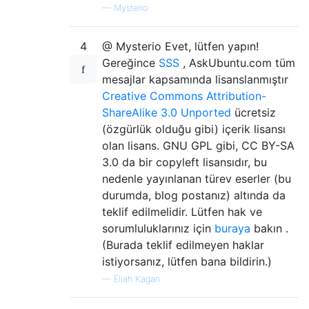
—
Mysterio
4
@ Mysterio Evet, lütfen yapın!
Gereğince
SSS
, AskUbuntu.com tüm
mesajlar kapsamında lisanslanmıştır
Creative Commons Attribution-
ShareAlike 3.0 Unported
ücretsiz
(özgürlük olduğu gibi) içerik lisansı
olan lisans. GNU GPL gibi, CC BY-SA
3.0 da bir copyleft lisansıdır, bu
nedenle yayınlanan türev eserler (bu
durumda, blog postanız) altında da
teklif edilmelidir. Lütfen hak ve
sorumluluklarınız için
buraya
bakın .
(Burada teklif edilmeyen haklar
istiyorsanız, lütfen bana bildirin.)
—
Eliah Kagan