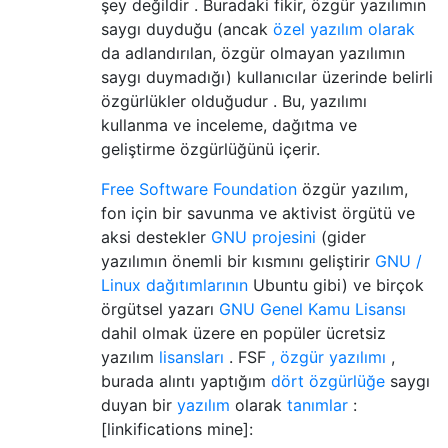
şey değildir . Buradaki fikir, özgür yazılımın
saygı duyduğu (ancak
özel yazılım olarak
da adlandırılan, özgür olmayan yazılımın
saygı duymadığı) kullanıcılar üzerinde belirli
özgürlükler olduğudur . Bu, yazılımı
kullanma ve inceleme, dağıtma ve
geliştirme özgürlüğünü içerir.
Free Software Foundation
özgür yazılım,
fon için bir savunma ve aktivist örgütü ve
aksi destekler
GNU projesini
(gider
yazılımın önemli bir kısmını geliştirir
GNU /
Linux dağıtımlarının
Ubuntu gibi) ve birçok
örgütsel yazarı
GNU Genel Kamu Lisansı
dahil olmak üzere en popüler ücretsiz
yazılım
lisansları
. FSF
, özgür yazılımı
,
burada alıntı yaptığım
dört özgürlüğe
saygı
duyan bir
yazılım
olarak
tanımlar
:
[linkifications mine]: