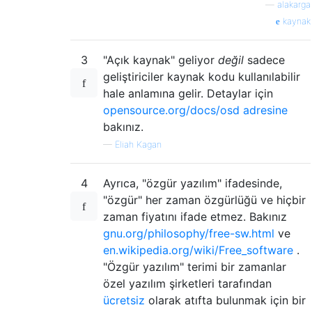
—
alakarga
kaynak
3
"Açık kaynak" geliyor
değil
sadece
geliştiriciler kaynak kodu kullanılabilir
hale anlamına gelir. Detaylar için
opensource.org/docs/osd adresine
bakınız.
—
Eliah Kagan
4
Ayrıca, "özgür yazılım" ifadesinde,
"özgür" her zaman özgürlüğü ve hiçbir
zaman fiyatını ifade etmez. Bakınız
gnu.org/philosophy/free-sw.html
ve
en.wikipedia.org/wiki/Free_software
.
"Özgür yazılım" terimi bir zamanlar
özel yazılım şirketleri tarafından
ücretsiz
olarak atıfta bulunmak için bir