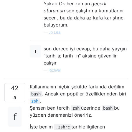
Yukarı Ok her zaman
geçerli
oturumun
son çalıştırma komutlarını
seçer , bu da daha az kafa karıştırıcı
buluyorum.
—
Jo Liss,
son derece iyi cevap, bu daha yaygın
"tarih-a; tarih -n" aksine güvenilir
çalışır
—
RichVel
Kullanmanın hiçbir şekilde farkında değilim
42
. Ancak en popüler özelliklerinden biri
bash
.
zsh
Şahsen ben tercih
üzerinde
bu
zsh
bash
yüzden denemenizi öneririz.
İşte benim
tarihle ilgilenen
.zshrc