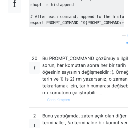
shopt 
-
s histappend
# After each command, append to the histor
export PROMPT_COMMAND
=
"${PROMPT_COMMAND:+$
—
20
Bu PROMPT_COMMAND çözümüyle ilgil
sorun, her komuttan sonra her bir tarih
öğesinin sayısının değişmesidir :(. Örneğ
tarih ve 1) ls 2) rm yazarsanız, o zaman!
tekrarlamak için, tarih numarası değişebi
rm komutunu çalıştırabilir ...
—
Chris Kimpton
2
Bunu yaptığımda, zaten açık olan diğer
terminaller,
bu
terminalde bir komut ve