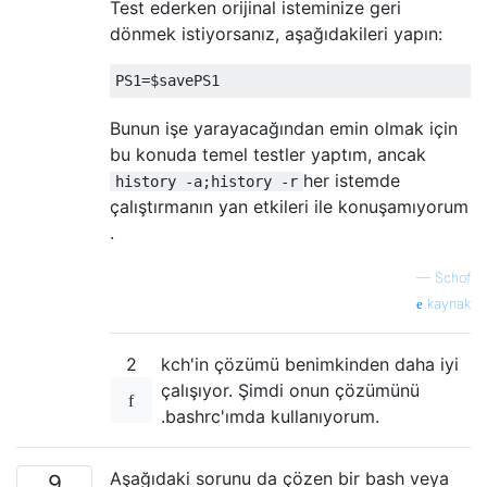
Test ederken orijinal isteminize geri
dönmek istiyorsanız, aşağıdakileri yapın:
PS1
=
$savePS1
Bunun işe yarayacağından emin olmak için
bu konuda temel testler yaptım, ancak
her istemde
history -a;history -r
çalıştırmanın yan etkileri ile konuşamıyorum
.
—
Schof
kaynak
2
kch'in çözümü benimkinden daha iyi
çalışıyor. Şimdi onun çözümünü
.bashrc'ımda kullanıyorum.
Aşağıdaki sorunu da çözen bir bash veya
9