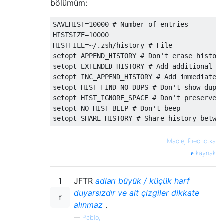
bölümüm:
SAVEHIST
=
10000
# Number of entries
HISTSIZE
=
10000
HISTFILE
=~/.
zsh
/
history 
# File
setopt APPEND_HISTORY 
# Don't erase histor
setopt EXTENDED_HISTORY 
# Add additional d
setopt INC_APPEND_HISTORY 
# Add immediatel
setopt HIST_FIND_NO_DUPS 
# Don't show dupl
setopt HIST_IGNORE_SPACE 
# Don't preserve 
setopt NO_HIST_BEEP 
# Don't beep
setopt SHARE_HISTORY 
# Share history betwe
—
Maciej Piechotka
kaynak
1
JFTR
adları büyük / küçük harf
duyarsızdır ve alt çizgiler dikkate
alınmaz
.
—
Pablo,