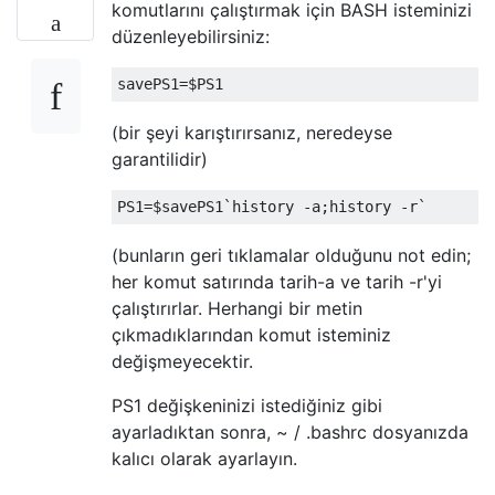
komutlarını çalıştırmak için BASH isteminizi
düzenleyebilirsiniz:
savePS1
=
$PS1
(bir şeyi karıştırırsanız, neredeyse
garantilidir)
PS1
=
$savePS1
`history -a;history -r`
(bunların geri tıklamalar olduğunu not edin;
her komut satırında tarih-a ve tarih -r'yi
çalıştırırlar. Herhangi bir metin
çıkmadıklarından komut isteminiz
değişmeyecektir.
PS1 değişkeninizi istediğiniz gibi
ayarladıktan sonra, ~ / .bashrc dosyanızda
kalıcı olarak ayarlayın.