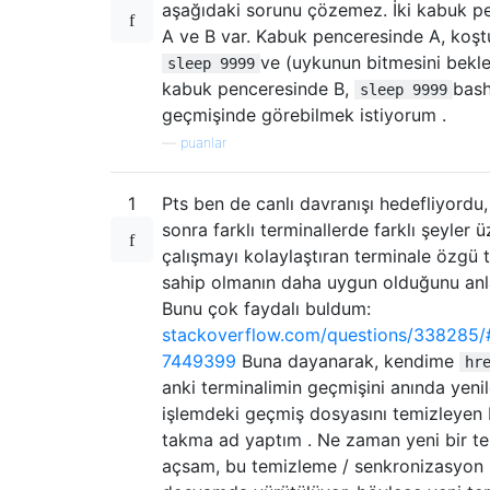
aşağıdaki sorunu çözemez. İki kabuk p
A ve B var. Kabuk penceresinde A, koş
ve (uykunun bitmesini bek
sleep 9999
kabuk penceresinde B,
bas
sleep 9999
geçmişinde görebilmek istiyorum .
—
puanlar
1
Pts ben de canlı davranışı hedefliyordu
sonra farklı terminallerde farklı şeyler 
çalışmayı kolaylaştıran terminale özgü t
sahip olmanın daha uygun olduğunu anl
Bunu çok faydalı buldum:
stackoverflow.com/questions/338285/
7449399
Buna dayanarak, kendime
hr
anki terminalimin geçmişini anında yeni
işlemdeki geçmiş dosyasını temizleyen 
takma ad yaptım . Ne zaman yeni bir te
açsam, bu temizleme / senkronizasyon