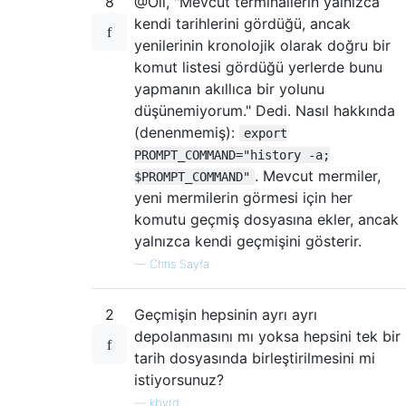
8
@Oli, "Mevcut terminallerin yalnızca
kendi tarihlerini gördüğü, ancak
yenilerinin kronolojik olarak doğru bir
komut listesi gördüğü yerlerde bunu
yapmanın akıllıca bir yolunu
düşünemiyorum." Dedi. Nasıl hakkında
(denenmemiş):
export
PROMPT_COMMAND="history -a;
. Mevcut mermiler,
$PROMPT_COMMAND"
yeni mermilerin görmesi için her
komutu geçmiş dosyasına ekler, ancak
yalnızca kendi geçmişini gösterir.
—
Chris Sayfa
2
Geçmişin hepsinin ayrı ayrı
depolanmasını mı yoksa hepsini tek bir
tarih dosyasında birleştirilmesini mi
istiyorsunuz?
—
kbyrd