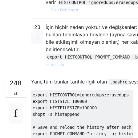
verir
HISTCONTROL=ignoredups:erasedups
—
Piotr Dobrogost
23
İçin hiçbir neden yoktur ve değişkenler:
bunları tanımlayan böylece (ayrıca sav
bile etkileşimli olmayan olanlar,) her ka
belirlenecektir.
export
HISTCONTROL
PROMPT_COMMAND
.b
—
dolmen
Yani, tüm bunlar tarihle ilgili olan
şey:
248
.bashrc
export HISTCONTROL
=
ignoredups
:
erasedups  
#
export HISTSIZE
=
100000
#
export HISTFILESIZE
=
100000
#
shopt 
-
s histappend                      
#
# Save and reload the history after each c
export PROMPT_COMMAND
=
"history -a; history