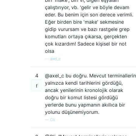
çalıştırıyor, vb. 'gelir ve böyle devam
eder. Bu benim için son derece verimli.
Eğer birden bire 'make' sekmesine
gidip vurursam ve bazı rastgele grep
komutları ortaya çıkarsa, gerçekten
çok kızardım! Sadece kişisel bir not
olsa
—
axel_c
4
@axel_c bu doğru. Mevcut terminallerin
yalnızca kendi tarihlerini gördüğü,
ancak yenilerinin kronolojik olarak
doğru bir komut listesi gördüğü
yerlerde bunu yapmanın akıllıca bir
yolunu düşünemiyorum.
—
Oli