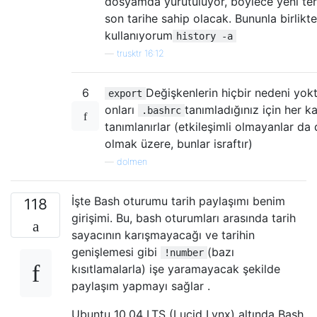
dosyamda yürütülüyor, böylece yeni ter
son tarihe sahip olacak. Bununla birlikte
kullanıyorum
history -a
—
trusktr 16:12
6
Değişkenlerin hiçbir nedeni yokt
export
onları
tanımladığınız için her k
.bashrc
tanımlanırlar (etkileşimli olmayanlar da 
olmak üzere, bunlar israftır)
—
dolmen
İşte Bash oturumu tarih paylaşımı benim
118
girişimi. Bu, bash oturumları arasında tarih
sayacının karışmayacağı ve tarihin
genişlemesi gibi
(bazı
!number
kısıtlamalarla) işe yaramayacak şekilde
paylaşım yapmayı sağlar .
Ubuntu 10.04 LTS (Lucid Lynx) altında Bash