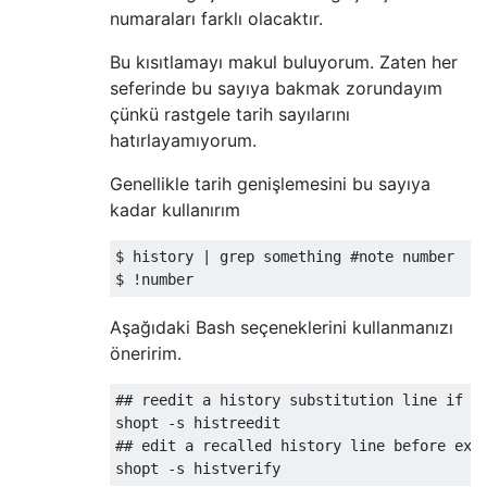
numaraları farklı olacaktır.
Bu kısıtlamayı makul buluyorum. Zaten her
seferinde bu sayıya bakmak zorundayım
çünkü rastgele tarih sayılarını
hatırlayamıyorum.
Genellikle tarih genişlemesini bu sayıya
kadar kullanırım
$ history 
|
 grep something 
#note number
$ 
!
number
Aşağıdaki Bash seçeneklerini kullanmanızı
öneririm.
## reedit a history substitution line if i
shopt 
-
s histreedit
## edit a recalled history line before exe
shopt 
-
s histverify