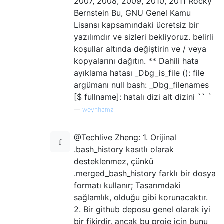
2007, 2008, 2009, 2010, 2011 Rocky
Bernstein Bu, GNU Genel Kamu
Lisansı kapsamındaki ücretsiz bir
yazılımdır ve sizleri bekliyoruz. belirli
koşullar altında değiştirin ve / veya
kopyalarını dağıtın. ** Dahili hata
ayıklama hatası _Dbg_is_file (): file
argümanı null bash: _Dbg_filenames
[$ fullname]: hatalı dizi alt dizini `` `
—
weynhamz
@Techlive Zheng: 1. Orijinal
.bash_history kasıtlı olarak
desteklenmez, çünkü
.merged_bash_history farklı bir dosya
formatı kullanır; Tasarımdaki
sağlamlık, olduğu gibi korunacaktır.
2. Bir github deposu genel olarak iyi
bir fikirdir, ancak bu proje için bunu