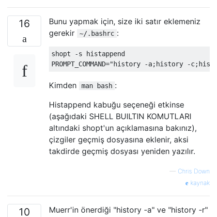
Bunu yapmak için, size iki satır eklemeniz
16
gerekir
:
~/.bashrc
shopt 
-
s histappend
PROMPT_COMMAND
=
"history -a;history -c;hist
Kimden
:
man bash
Histappend kabuğu seçeneği etkinse
(aşağıdaki SHELL BUILTIN KOMUTLARI
altındaki shopt'un açıklamasına bakınız),
çizgiler geçmiş dosyasına eklenir, aksi
takdirde geçmiş dosyası yeniden yazılır.
—
Chris Down
kaynak
Muerr'in önerdiği "history -a" ve "history -r"
10