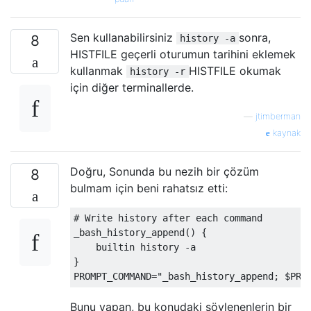
Sen kullanabilirsiniz
sonra,
8
history -a
HISTFILE geçerli oturumun tarihini eklemek
kullanmak
HISTFILE okumak
history -r
için diğer terminallerde.
—
jtimberman
kaynak
Doğru, Sonunda bu nezih bir çözüm
8
bulmam için beni rahatsız etti:
# Write history after each command
_bash_history_append
()
{
    builtin history 
-
}
PROMPT_COMMAND
=
"_bash_history_append; $PRO
Bunu yapan, bu konudaki söylenenlerin bir