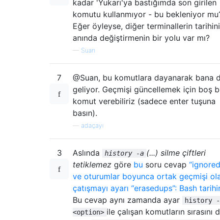
kadar 'Yukarı'ya bastığımda son girilen
komutu kullanmıyor - bu bekleniyor mu
Eğer öyleyse, diğer terminallerin tarihini
anında değiştirmenin bir yolu var mı?
—
Suan
7
@Suan, bu komutlara dayanarak bana 
geliyor. Geçmişi güncellemek için boş b
komut verebiliriz (sadece enter tuşuna
basın).
—
adaçayı
3
Aslında
(...) silme çiftleri
history -a
tetiklemez
göre
bu
soru cevap
“ignore
ve oturumlar boyunca ortak geçmişi ol
çatışmayı ayarı “erasedups”: Bash tarihi
Bu cevap aynı zamanda ayar
history -
ile çalışan komutların sırasını 
<option>