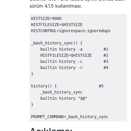
sürüm 4.1.5 kullanılması.
HISTSIZE
=
9000
HISTFILESIZE
=
$HISTSIZE
HISTCONTROL
=
ignorespace
:
ignoredups
_bash_history_sync
()
{
    builtin history 
-
a         
#1
    HISTFILESIZE
=
$HISTSIZE     
#2
    builtin history 
-
c         
#3
    builtin history 
-
r         
#4
}
history
()
{
#5
    _bash_history_sync
    builtin history 
"$@"
}
PROMPT_COMMAND
=
_bash_history_sync