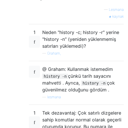
—
Lesmana
kaynak
1
Neden "history -c; history -r" yerine
"history -n" (yeniden yüklenmemiş
satırları yüklemedi)?
—
Graham,
@ Graham: Kullanmak istemedim
çünkü tarih sayacını
history -n
mahvetti . Ayrıca,
çok
history -n
güvenilmez olduğunu gördüm .
—
lesmana
1
Tek dezavantaj: Çok satırlı dizgelere
sahip komutlar normal olarak geçerli
oturumda korunur. Bu numara ile