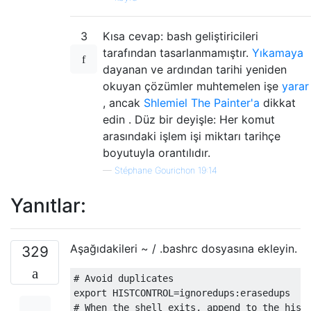
3
Kısa cevap: bash geliştiricileri
tarafından tasarlanmamıştır.
Yıkamaya
dayanan ve ardından tarihi yeniden
okuyan çözümler muhtemelen işe
yarar
, ancak
Shlemiel The Painter'a
dikkat
edin . Düz bir deyişle: Her komut
arasındaki işlem işi miktarı tarihçe
boyutuyla orantılıdır.
—
Stéphane Gourichon 19:14
Yanıtlar:
Aşağıdakileri ~ / .bashrc dosyasına ekleyin.
329
# Avoid duplicates
export HISTCONTROL
=
ignoredups
:
erasedups  
# When the shell exits, append to the hist