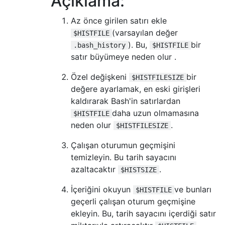
Açıklama:
Az önce girilen satırı ekle
(varsayılan değer
$HISTFILE
). Bu,
bir
.bash_history
$HISTFILE
satır büyümeye neden olur .
Özel değişkeni
bir
$HISTFILESIZE
değere ayarlamak, en eski girişleri
kaldırarak Bash'in satırlardan
daha uzun olmamasına
$HISTFILE
neden olur
.
$HISTFILESIZE
Çalışan oturumun geçmişini
temizleyin. Bu tarih sayacını
azaltacaktır
.
$HISTSIZE
İçeriğini okuyun
ve bunları
$HISTFILE
geçerli çalışan oturum geçmişine
ekleyin. Bu, tarih sayacını içerdiği satır