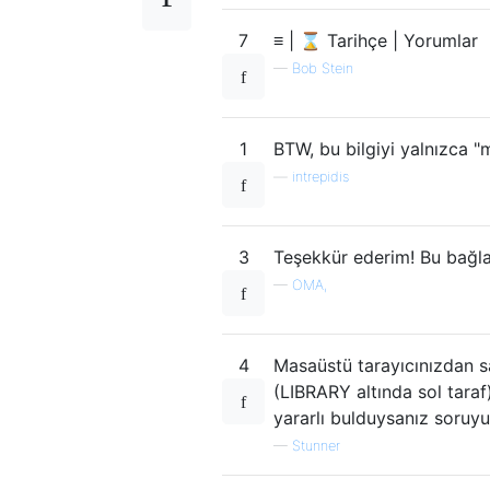
7
≡ | ⌛ Tarihçe | Yorumlar
—
Bob Stein
1
BTW, bu bilgiyi yalnızca 
—
intrepidis
3
Teşekkür ederim! Bu bağla
—
OMA,
4
Masaüstü tarayıcınızdan s
(LIBRARY altında sol taraf
yararlı bulduysanız soruyu
—
Stunner