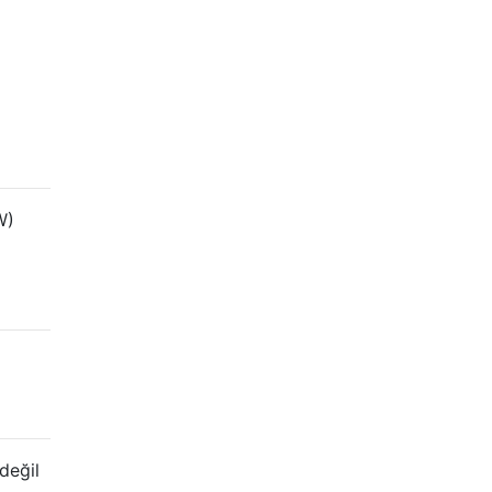
W)
değil