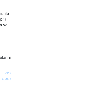
ı ile
p" ı
ın ve
ılarını
—
Alex
kaynak