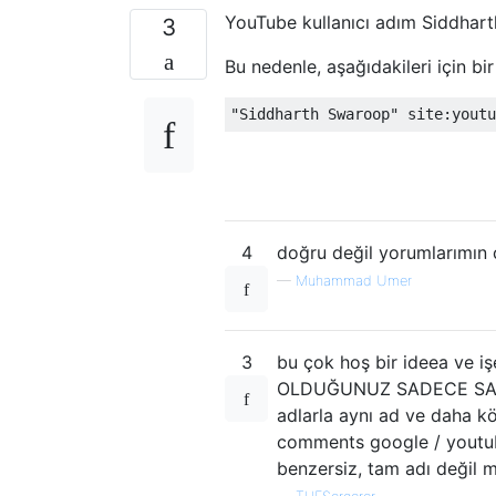
YouTube kullanıcı adım Siddhar
3
Bu nedenle, aşağıdakileri için b
4
doğru değil yorumlarımın
—
Muhammad Umer
3
bu çok hoş bir ideea ve 
OLDUĞUNUZ SADECE SADECE
adlarla aynı ad ve daha kö
comments google / youtube
benzersiz, tam adı değil m