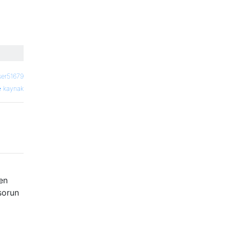
ser51679
kaynak
en
sorun