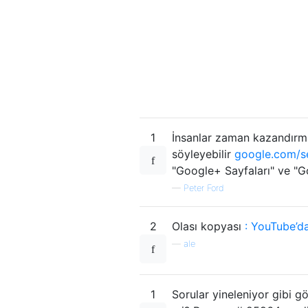
1
İnsanlar zaman kazandırm
söyleyebilir
google.com/se
"Google+ Sayfaları" ve "Go
—
Peter Ford
2
Olası kopyası
: YouTube’da
—
ale
1
Sorular yineleniyor gibi g