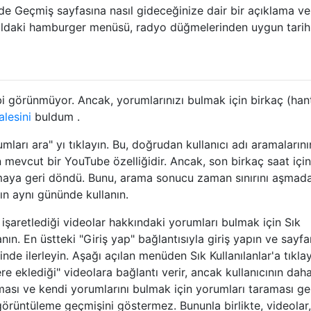
i de Geçmiş sayfasına nasıl gideceğinize dair bir açıklama ve
soldaki hamburger menüsü, radyo düğmelerinden uygun tarih
i görünmüyor. Ancak, yorumlarınızı bulmak için birkaç (han
lesini
buldum .
rumları ara" yı tıklayın. Bu, doğrudan kullanıcı adı aramalarını
 mevcut bir YouTube özelliğidir. Ancak, son birkaç saat içi
maya geri döndü. Bunu, arama sonucu zaman sınırını aşmad
n aynı gününde kullanın.
k işaretlediği videolar hakkındaki yorumları bulmak için Sık
nın. En üstteki "Giriş yap" bağlantısıyla giriş yapın ve sayfa
inde ilerleyin. Aşağı açılan menüden Sık Kullanılanlar'a tıklay
ere eklediği" videolara bağlantı verir, ancak kullanıcının dah
ması ve kendi yorumlarını bulmak için yorumları taraması ger
görüntüleme geçmişini göstermez. Bununla birlikte, videolar,