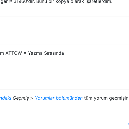
ğer # 31960'dır. Bunu bir kopya olarak işaretlerdim.
um ATTOW = Yazma Sırasında
ndeki
Geçmiş
>
Yorumlar bölümünden
tüm yorum geçmişini