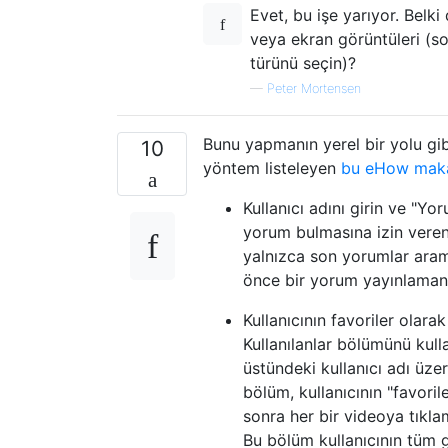
Evet, bu işe yarıyor. Belk
veya ekran görüntüleri (
türünü seçin)?
—
Peter Mortensen
Bunu yapmanın yerel bir yolu gib
10
yöntem listeleyen
bu eHow maka
Kullanıcı adını girin ve "Yo
yorum bulmasına izin veren
yalnızca son yorumlar ara
önce bir yorum yayınlamanı
Kullanıcının favoriler olara
Kullanılanlar bölümünü kulla
üstündeki kullanıcı adı üzer
bölüm, kullanıcının "favoril
sonra her bir videoya tıkla
Bu bölüm kullanıcının tüm 