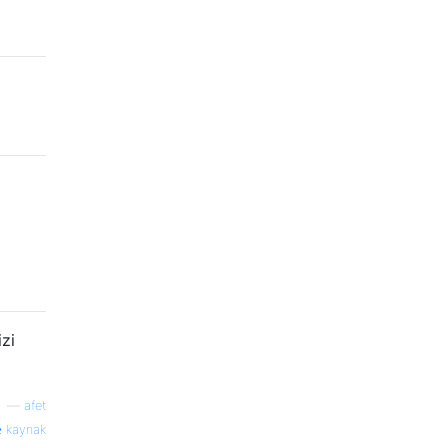
zi
—
afet
kaynak