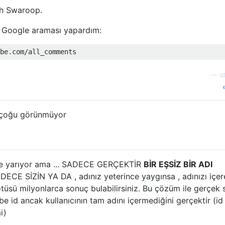
th Swaroop.
ir Google araması yapardım:
—
u
 çoğu görünmüyor
işe yarıyor ama ... SADECE GERÇEKTİR
BİR EŞSİZ BİR ADI
 SİZİN YA DA , adınız yeterince yaygınsa , adınızı içer
tüsü milyonlarca sonuç bulabilirsiniz. Bu çözüm ile gerçek 
 id ancak kullanıcının tam adını içermediğini gerçektir (id
i)