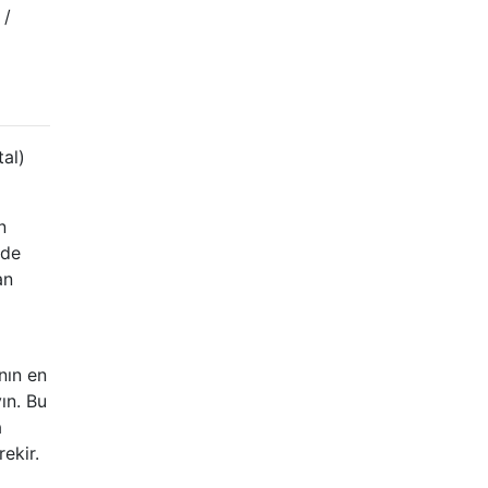
 /
tal)
n
nde
an
nın en
ın. Bu
a
ekir.