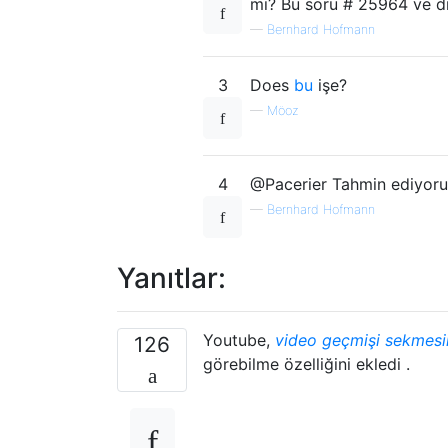
mi? Bu soru # 25964 ve di
—
Bernhard Hofmann
3
Does
bu
işe?
—
Möoz
4
@Pacerier Tahmin ediyor
—
Bernhard Hofmann
Yanıtlar:
Youtube,
video geçmişi sekmesi
126
görebilme özelliğini ekledi .