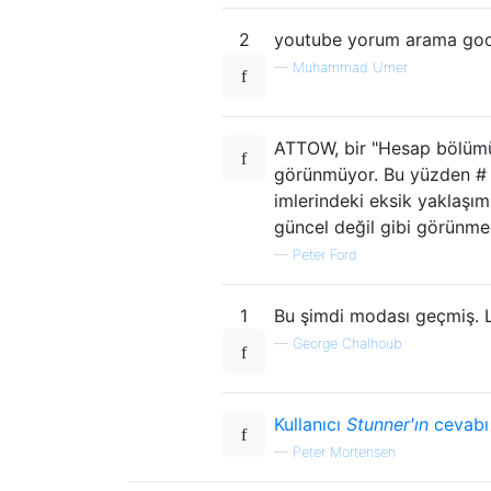
2
youtube yorum arama googl
—
Muhammad Umer
ATTOW, bir "Hesap bölümü"
görünmüyor. Bu yüzden # 4
imlerindeki eksik yaklaşım
güncel değil gibi görünme
—
Peter Ford
1
Bu şimdi modası geçmiş. L
—
George Chalhoub
Kullanıcı
Stunner'ın
cevabı
—
Peter Mortensen