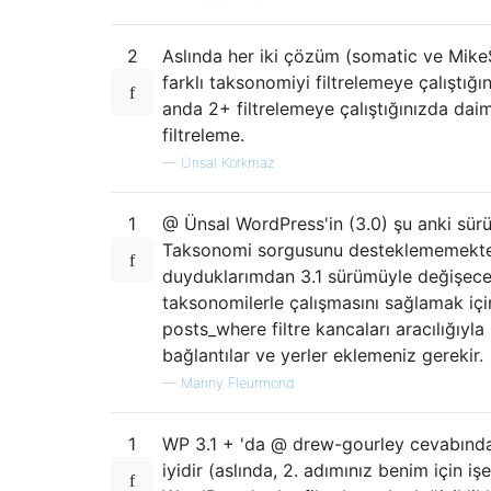
2
Aslında her iki çözüm (somatic ve MikeSc
farklı taksonomiyi filtrelemeye çalıştığı
anda 2+ filtrelemeye çalıştığınızda da
filtreleme.
—
Ünsal Korkmaz
1
@ Ünsal WordPress'in (3.0) şu anki sür
Taksonomi sorgusunu desteklememekte
duyduklarımdan 3.1 sürümüyle değişeceğ
taksonomilerle çalışmasını sağlamak içi
posts_where filtre kancaları aracılığıyl
bağlantılar ve yerler eklemeniz gerekir.
—
Manny Fleurmond
1
WP 3.1 + 'da @ drew-gourley cevabında 
iyidir (aslında, 2. adımınız benim için i