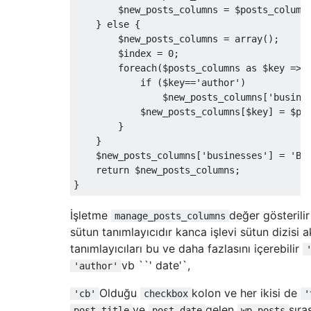
        $new_posts_columns 
=
 $posts_column
}
else
{
        $new_posts_columns 
=
 array
();
        $index 
=
0
;
foreach
(
$posts_columns 
as
 $key 
=>
 
if
(
$key
==
'author'
)
                $new_posts_columns
[
'busine
            $new_posts_columns
[
$key
]
=
 $po
}
}
    $new_posts_columns
[
'businesses'
]
=
'Bu
return
 $new_posts_columns
;
}
İşletme
değer gösterilir
manage_posts_columns
sütun tanımlayıcıdır kanca işlevi sütun dizisi ak
tanımlayıcıları bu ve daha fazlasını içerebilir
vb ``' date'`,
'author'
Olduğu
kolon ve her ikisi de
'cb'
checkbox
'
ve
gelen
sıra
post_title
post_date
wp_posts