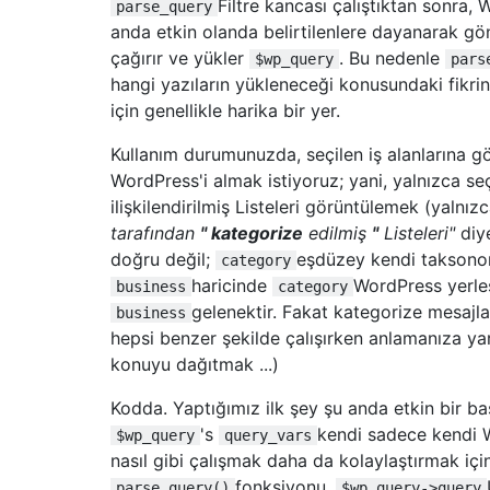
Filtre kancası çalıştıktan sonra,
parse_query
}
anda etkin olanda belirtilenlere dayanarak gönd
break
;
çağırır ve yükler
. Bu nedenle
$wp_query
pars
}
hangi yazıların yükleneceği konusundaki fikri
}
için genellikle harika bir yer.
// Template selection
Kullanım durumunuzda, seçilen iş alanlarına gö
function
 template_redirect
()
{
WordPress'i almak istiyoruz; yani, yalnızca se
global
 $wp
;
if
(
isset
(
$wp
->
query_vars
[
"post_type"
]
ilişkilendirilmiş Listeleri görüntülemek (yalnız
      include
(
STYLESHEETPATH 
.
"/listing.p
tarafından
" kategorize
edilmiş
"
Listeleri"
diye
die
();
doğru değil;
eşdüzey kendi taksonom
category
}
haricinde
WordPress yerle
business
category
}
gelenektir. Fakat kategorize mesajlar
business
hepsi benzer şekilde çalışırken anlamanıza yar
// When a post is inserted or updated
konuyu dağıtmak ...)
function
 wp_insert_post
(
$post_id
,
 $post 
if
(
$post
->
post_type 
==
"listing"
)
{
Kodda. Yaptığımız ilk şey şu anda etkin bir 
// Loop through the POST data
's
kendi sadece kendi W
foreach
(
$this
->
meta_fields 
as
 $key
)
$wp_query
query_vars
        $value 
=
@$_POST
[
$key
];
nasıl gibi çalışmak daha da kolaylaştırmak için
if
(
empty
(
$value
))
{
fonksiyonu.
parse_query()
$wp_query->query