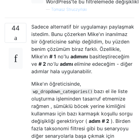
WordPress'te bu filtrelemede değişiklikl
—
Tomasz Struczyński
Sadece alternatif bir uygulamayı paylaşmak
44
istedim. Bunu çözerken Mike'ın inanılmaz
bir öğreticisine sahip değildim, bu yüzden
benim çözümüm biraz farklı. Özellikle,
Mike'ın
# 1
no'lu
adımını
basitleştireceğim
ve
# 2
no'lu
adımı
elimine
edeceğim - diğer
adımlar hala uygulanabilir.
Mike'ın öğreticisinde,
bazı el ile liste
wp_dropdown_categories()
oluşturma işleminden tasarruf etmemize
rağmen , sümüklü böcek yerine kimliğini
kullanması için bazı karmaşık koşullu sorgu
değişikliği gerektiriyor (
adım # 2
). Birden
fazla taksonomi filtresi gibi bu senaryoyu
diğer senaryolarla başa çıkmak için