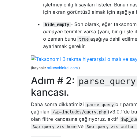
if
(
isset
(
$custom
[
"list-mobile"
][
0
]
işletmeyle ilgili sayıları listeler. Bunun
if
(
isset
(
$custom
[
"list-fax"
][
0
]))
 
için ekran görüntüsü almak için aşağıya 
break
;
case
"list-location"
:
- Son olarak, eğer taksonomid
hide_empty
        $custom 
=
 get_post_custom
();
olmayan
terimler varsa (yani, bir girişle i
if
(
isset
(
$custom
[
"list-address1"
][
o zaman bunu
aşağıya dahil edilme
true
if
(
isset
(
$custom
[
"list-address2"
][
ayarlamak gerekir.
if
(
isset
(
$custom
[
"list-city"
][
0
]))
if
(
isset
(
$custom
[
"list-province"
][
if
(
isset
(
$custom
[
"list-postcode"
][
if
(
isset
(
$custom
[
"list-country"
][
0
(kaynak:
mikeschinkel.com
)
if
(
isset
(
$custom
[
"list-profile"
][
0
Adım # 2:
if
(
isset
(
$custom
[
"list-distributio
parse_query
if
(
isset
(
$custom
[
"list-distributio
kancası.
break
;
case
"list-categorie"
:
Daha sonra dikkatimizi
bir param
        $speakers 
=
 get_the_terms
(
0
,
"busi
parse_query
        $speakers_html 
=
 array
();
çağrılan
(v3.0.1'de b
/wp-includes/query.php
if
(
is_array
(
$speakers
))
{
olan filtre kancasına çağırıyoruz. aktif
$wp_qu
foreach
(
$speakers 
as
 $speaker
)
ve
$wp_query->is_home
$wp_query->is_author
          array_push
(
$speakers_html
,
'<a h
          echo implode
(
$speakers_html
,
", 