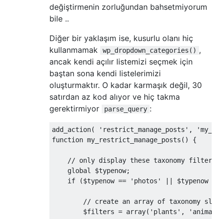
değiştirmenin zorluğundan bahsetmiyorum
bile ..
Diğer bir yaklaşım ise, kusurlu olanı hiç
kullanmamak
,
wp_dropdown_categories()
ancak kendi açılır listemizi seçmek için
baştan sona kendi listelerimizi
oluşturmaktır. O kadar karmaşık değil, 30
satırdan az kod alıyor ve hiç takma
gerektirmiyor
:
parse_query
add_action
(
'restrict_manage_posts'
,
'my_r
function
 my_restrict_manage_posts
()
{
// only display these taxonomy filters
global
 $typenow
;
if
(
$typenow 
==
'photos'
||
 $typenow 
=
// create an array of taxonomy slu
        $filters 
=
 array
(
'plants'
,
'animal