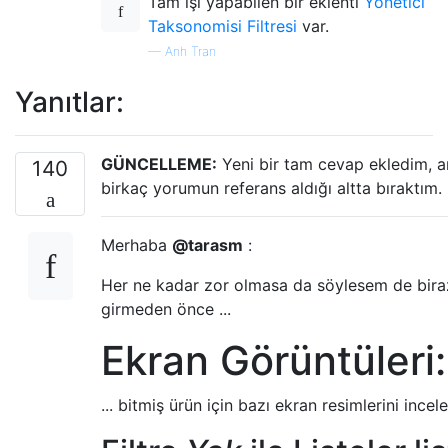
Tam işi yapabilen bir eklenti
Yönetici
"singular_label"
=>
"Listing Categor
Taksonomisi Filtresi
var.
"rewrite"
=>
true
,
—
Anh Tran
));
Yanıtlar:
# Region
    register_taxonomy
(
"regions"
,
 array
(
"li
'labels'
=>
 array
(
'search_items'
=>
  __
(
'Search Reg
GÜNCELLEME:
Yeni bir tam cevap ekledim, anc
140
'popular_items'
=>
 __
(
'Popular Re
birkaç yorumun referans aldığı altta bıraktım.
'all_items'
=>
 __
(
'All Regions'
)
'parent_item'
=>
null
,
'parent_item_colon'
=>
null
,
Merhaba
@tarasm
:
'edit_item'
=>
 __
(
'Edit Region'
)
Her ne kadar zor olmasa da söylesem de bira
'update_item'
=>
 __
(
'Update Regio
'add_new_item'
=>
 __
(
'Add New Reg
girmeden önce ...
'new_item_name'
=>
 __
(
'New Region
Ekran Görüntüleri:
'separate_items_with_commas'
=>
 __
'add_or_remove_items'
=>
 __
(
'Add 
'choose_from_most_used'
=>
 __
(
'Ch
... bitmiş ürün için bazı ekran resimlerini incel
),
"hierarchical"
=>
false
,