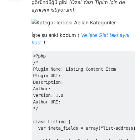
göründüğü gibi
(Özel Yazı Tipim için de
aynısını istiyorum):
İşte şu anki kodum
(
Ve işte Gist'teki aynı
kod.
):
<?
/*

Plugin Name: Listing Content Item

Plugin URI:

Description: 

Author: 

Version: 1.0

Author URI: 

*/
class
Listing
{
var
 $meta_fields 
=
 array
(
"list-address1"