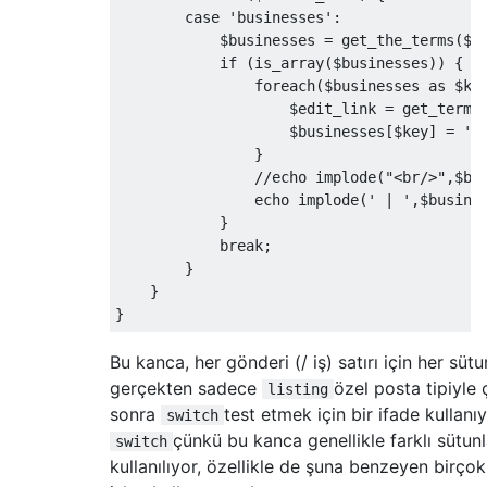
case
'businesses'
:
            $businesses 
=
 get_the_terms
(
$p
if
(
is_array
(
$businesses
))
{
foreach
(
$businesses 
as
 $ke
                    $edit_link 
=
 get_term_
                    $businesses
[
$key
]
=
'<
}
//echo implode("<br/>",$bu
                echo implode
(
' | '
,
$busine
}
break
;
}
}
}
Bu kanca, her gönderi (/ iş) satırı için her sütun
gerçekten sadece
özel posta tipiyle 
listing
sonra
test etmek için bir ifade kullan
switch
çünkü bu kanca genellikle farklı sütunla
switch
kullanılıyor, özellikle de şuna benzeyen birçok f