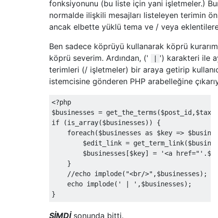
fonksiyonunu (bu liste için yani işletmeler.) 
normalde ilişkili mesajları listeleyen terimin ö
ancak elbette yüklü tema ve / veya eklentilere 
Ben sadece köprüyü kullanarak köprü kurarım
köprü severim. Ardından, ('
') karakteri ile
|
terimleri (/ işletmeler) bir araya getirip kullan
istemcisine gönderen PHP arabelleğine çıkarı
<?
php

$businesses 
=
 get_the_terms
(
$post_id
,
$taxo
if
(
is_array
(
$businesses
))
{
foreach
(
$businesses 
as
 $key 
=>
 $busine
        $edit_link 
=
 get_term_link
(
$busine
        $businesses
[
$key
]
=
'<a href="'
.
$e
}
//echo implode("<br/>",$businesses);
    echo implode
(
' | '
,
$businesses
);
}
ŞİMDİ
sonunda bitti.