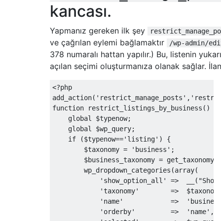
kancası.
"label"
=>
"Member Organizations"
,
"singular_label"
=>
"Member Organiza
"rewrite"
=>
true
,
Yapmanız gereken ilk şey
restrict_manage_po
));
ve çağrılan eylemi bağlamaktır
/wp-admin/edi
378 numaralı hattan yapılır.) Bu, listenin yuk
# Retail Products
açılan seçimi oluşturmanıza olanak sağlar. İlanl
    register_taxonomy
(
"retails"
,
 array
(
"li
'labels'
=>
 array
(
<?
php

'search_items'
=>
  __
(
'Search Ret
add_action
(
'restrict_manage_posts'
,
'restri
'popular_items'
=>
 __
(
'Popular Re
function
 restrict_listings_by_business
()
{
'all_items'
=>
 __
(
'All Retail Pro
global
 $typenow
;
'parent_item'
=>
null
,
global
 $wp_query
;
'parent_item_colon'
=>
null
,
if
(
$typenow
==
'listing'
)
{
'edit_item'
=>
 __
(
'Edit Retail Pr
        $taxonomy 
=
'business'
;
'update_item'
=>
 __
(
'Update Retai
        $business_taxonomy 
=
 get_taxonomy
(
'add_new_item'
=>
 __
(
'Add New Ret
        wp_dropdown_categories
(
array
(
'new_item_name'
=>
 __
(
'New Retail
'show_option_all'
=>
  __
(
"Show
'separate_items_with_commas'
=>
 __
'taxonomy'
=>
  $taxonom
'add_or_remove_items'
=>
 __
(
'Add 
'name'
=>
'busines
'choose_from_most_used'
=>
 __
(
'Ch
'orderby'
=>
'name'
,
),