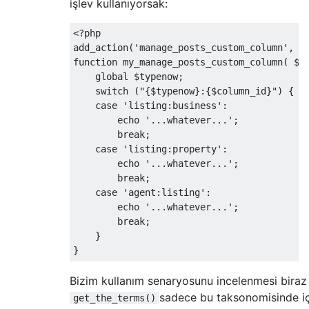
işlev kullanıyorsak:
<?
php

add_action
(
'manage_posts_custom_column'
,
'
function
 my_manage_posts_custom_column
(
 $c
global
 $typenow
;
switch
(
"{$typenow}:{$column_id}"
)
{
case
'listing:business'
:
        echo 
'...whatever...'
;
break
;
case
'listing:property'
:
        echo 
'...whatever...'
;
break
;
case
'agent:listing'
:
        echo 
'...whatever...'
;
break
;
}
}
Bizim kullanım senaryosunu incelenmesi bira
sadece bu taksonomisinde için
get_the_terms()