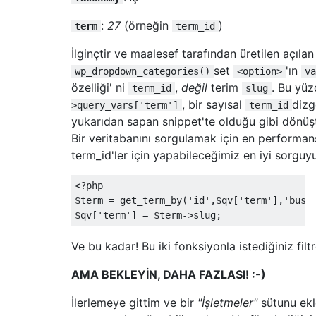
if
(
isset
(
$custom
[
"list-city"
]))
 $city 
if
(
isset
(
$custom
[
"list-postcode"
]))
 $p
:
27
(örneğin
)
term
term_id
if
(
isset
(
$custom
[
"list-profile"
]))
 $pr
İlginçtir ve maalesef tarafından üretilen açılan
if
(
isset
(
$custom
[
"list-distributionran
if
(
isset
(
$custom
[
"list-distributionare
set
'ın
wp_dropdown_categories()
<option>
va
?>
özelliği' ni
,
değil
terim
. Bu yü
term_id
slug
<div
class
=
"location"
>
, bir sayısal
dizg
>query_vars['term']
term_id
<table
border
=
"0"
id
=
"location"
>
yukarıdan sapan snippet'te olduğu gibi dönüş
<tr><td
class
=
"location_field"
><label>
Addr
Bir veritabanını sorgulamak için en performan
<tr><td
class
=
"location_field"
><label>
Addr
term_id'ler için yapabileceğimiz en iyi sorguy
<tr><td
class
=
"location_field"
><label>
City
<tr><td
class
=
"location_field"
><label>
Prov
<?
php

<tr><td
class
=
"location_field"
><label>
Post
$term 
=
 get_term_by
(
'id'
,
$qv
[
'term'
],
'busi
<tr><td
class
=
"location_field"
><label>
Coun
$qv
[
'term'
]
=
 $term
->
slug
;
<tr><td
class
=
"location_field"
><label>
Prof
<tr><td
class
=
"location_field"
><label>
Dist
Ve bu kadar! Bu iki fonksiyonla istediğiniz filt
<tr><td
class
=
"location_field"
><label>
Dist
</table>
AMA BEKLEYİN, DAHA FAZLASI! :-)
</div>
<?
php

İlerlemeye gittim ve bir
"İşletmeler"
sütunu ekl
}