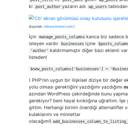
ki
yazarın adı
tablodan 
post_author
wp_users
(kaynak:
mikeschinkel.com
)
İçin
kanca biz sadece b
manage_posts_columns
isteyen vardır
içine
businesses
$posts_column
kaldırmamıştır diğer bazı eklenti v
'author'
listeden!
$new_posts_columns['businesses'] = 'Busine
( PHP'nin uygun bir ilişkisel diziye bir değer 
yolu
olması gerektiğini
yazdığımı yazdığımı
n
azından WordPress çekirdeğinde bunu yapmak i
gerekiyor? beni hayal kırıklığına uğrattım. İşe 
gittim. Herhangi birinin önerdiği alternatifler
kulaklarımı ve minnettar
olacağım!)
add_businesses_column_to_listing