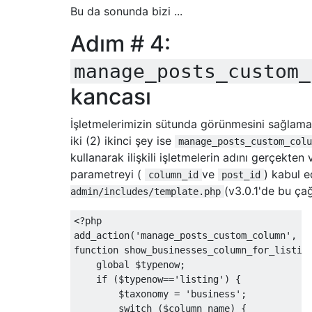
Bu da sonunda bizi ...
Adım # 4:
manage_posts_custom_
kancası
İşletmelerimizin sütunda görünmesini sağlam
iki (2) ikinci şey ise
manage_posts_custom_colu
kullanarak ilişkili işletmelerin adını gerçekten
parametreyi (
ve
) kabul 
column_id
post_id
(v3.0.1'de bu çağ
admin/includes/template.php
<?
php

add_action
(
'manage_posts_custom_column'
,
'
function
 show_businesses_column_for_listin
global
 $typenow
;
if
(
$typenow
==
'listing'
)
{
        $taxonomy 
=
'business'
;
switch
(
$column_name
)
{