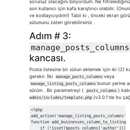
sorunuz olacağını biliyordum. Ne filtrelediğini
}
son kullanıcı için kafa karıştırıcı olabilir. (O
// Initiate the plugin
ve kodlayıcıydım!) Tabii ki , önceki ekran gör
add_action
(
"init"
,
"ListingInit"
);
sütununu zaten görebilirsiniz .
function
ListingInit
()
{
global
 $listing
;
Adım # 3:
  $listing 
=
new
Listing
();
  $add_css 
=
 $listing
->
loadStyleScripts
();
manage_posts_columns
}
kancası.
Posta listesine bir sütun eklemek için iki (2)
gerekir. İlki
veya
manage_posts_columns
bunun yerine a
manage_listing_posts_columns
sürüm . Bir parametreyi (
) kab
posts_columns
(v3.0.1'de bu çağ
admin/includes/template.php
<?
php

add_action
(
'manage_listing_posts_columns'
,
function
 add_businesses_column_to_listing_
if
(!
isset
(
$posts_columns
[
'author'
]))