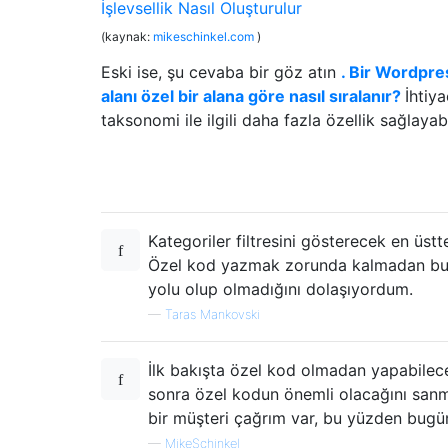
(kaynak:
mikeschinkel.com
)
Eski ise, şu cevaba bir göz atın
. Bir Wordpres
alanı özel bir alana göre nasıl sıralanır?
İhtiy
taksonomi ile ilgili daha fazla özellik sağlayabi
Kategoriler filtresini gösterecek en üstte
Özel kod yazmak zorunda kalmadan bun
yolu olup olmadığını dolaşıyordum.
—
Taras Mankovski
İlk bakışta özel kod olmadan yapabile
sonra özel kodun önemli olacağını san
bir müşteri çağrım var, bu yüzden bugü
—
MikeSchinkel