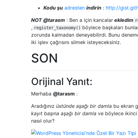
Kodu şu
adresten
indirin
:
http://gist.g
NOT @tarasm
: Ben a için kancalar
ekledim
r
,
böylece başkaları bunla
register_taxonomy()
zorunda kalmadan deneyebilirdi. Bunu dene
iki işlev çağrısını silmek isteyeceksiniz.
SON
Orijinal Yanıt:
Merhaba
@tarasm
:
Aradığınız
üstünde aşağı bir damla
bu ekran g
kayıt başına aşağı bir damla
ve böylece ikinci
nasıl olur?