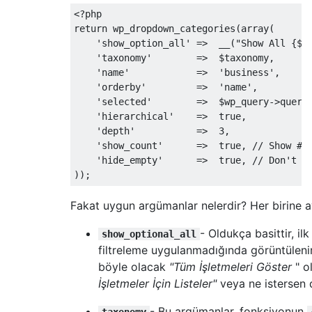
),
<?
"hierarchical"
=>
false
,
return
 wp_dropdown_categories
(
array
(
"label"
=>
"Farming Practices"
,
'show_option_all'
=>
  __
(
"Show All {$b
"singular_label"
=>
"Farming Practic
'taxonomy'
=>
  $taxonomy
,
"rewrite"
=>
true
,
'name'
=>
'business'
,
));
'orderby'
=>
'name'
,
'selected'
=>
  $wp_query
->
query
# Products 
'hierarchical'
=>
true
,
    register_taxonomy
(
"products"
,
 array
(
"l
'depth'
=>
3
,
'labels'
=>
 array
(
'show_count'
=>
true
,
// Show # 
'search_items'
=>
  __
(
'Search Pro
'hide_empty'
=>
true
,
// Don't s
'popular_items'
=>
 __
(
'Popular Pr
));
'all_items'
=>
 __
(
'All Products'
'parent_item'
=>
null
,
Fakat uygun argümanlar nelerdir? Her birine ay
'parent_item_colon'
=>
null
,
'edit_item'
=>
 __
(
'Edit Product'
- Oldukça basittir, i
show_optional_all
'update_item'
=>
 __
(
'Update Produ
filtreleme uygulanmadığında görüntülen
'add_new_item'
=>
 __
(
'Add New Pro
böyle olacak
"Tüm İşletmeleri Göster
" o
'new_item_name'
=>
 __
(
'New Produc
'separate_items_with_commas'
=>
 __
İşletmeler İçin Listeler"
veya ne istersen d
'add_or_remove_items'
=>
 __
(
'Add 
'choose_from_most_used'
=>
 __
(
'Ch
- Bu argümanlar, fonksiyonun