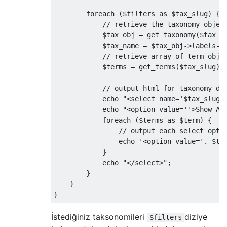
foreach
(
$filters 
as
 $tax_slug
)
{
// retrieve the taxonomy objec
            $tax_obj 
=
 get_taxonomy
(
$tax_s
            $tax_name 
=
 $tax_obj
->
labels
->
// retrieve array of term obje
            $terms 
=
 get_terms
(
$tax_slug
);
// output html for taxonomy dr
            echo 
"<select name='$tax_slug'
            echo 
"<option value=''>Show Al
foreach
(
$terms 
as
 $term
)
{
// output each select opti
                echo 
'<option value='
.
 $te
}
            echo 
"</select>"
;
}
}
}
İstediğiniz taksonomileri
diziye
$filters