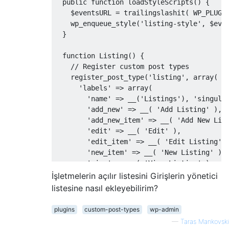
public
function
 loadStyleScripts
()
{
    $eventsURL 
=
 trailingslashit
(
 WP_PLUGI
    wp_enqueue_style
(
'listing-style'
,
 $eve
}
function
Listing
()
{
// Register custom post types
    register_post_type
(
'listing'
,
 array
(
'labels'
=>
 array
(
'name'
=>
 __
(
'Listings'
),
'singula
'add_new'
=>
 __
(
'Add Listing'
),
'add_new_item'
=>
 __
(
'Add New Lis
'edit'
=>
 __
(
'Edit'
),
'edit_item'
=>
 __
(
'Edit Listing'
'new_item'
=>
 __
(
'New Listing'
),
'view'
=>
 __
(
'View Listing'
),
'view_item'
=>
 __
(
'View Listing'
İşletmelerin açılır listesini Girişlerin yönetici
'search_items'
=>
 __
(
'Search List
listesine nasıl ekleyebilirim?
'not_found'
=>
 __
(
'No listings fo
'not_found_in_trash'
=>
 __
(
'No li
plugins
custom-post-types
wp-admin
'parent'
=>
 __
(
'Parent Listing'
)
—
Taras Mankovski
),