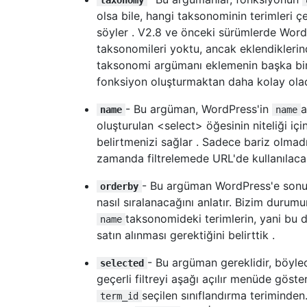
taxonomy
),
olsa bile, hangi taksonominin terimleri 
"hierarchical"
=>
false
,
söyler . V2.8 ve önceki sürümlerde Word
"label"
=>
"Products"
,
taksonomileri yoktu, ancak eklendiklerin
"singular_label"
=>
"Product"
,
taksonomi argümanı eklemenin başka bir
"rewrite"
=>
true
,
fonksiyon oluşturmaktan daha kolay olac
));
- Bu argüman, WordPress'in
a
name
name
oluşturulan <select> öğesinin niteliği içi
// Admin interface init
belirtmenizi sağlar . Sadece bariz olmad
    add_action
(
"admin_init"
,
 array
(&
$this
,
    add_action
(
"template_redirect"
,
 array
(
zamanda filtrelemede URL'de kullanılaca
- Bu argüman WordPress'e sonuç
// Insert post hook
orderby
    add_action
(
"wp_insert_post"
,
 array
(&
$t
nasıl sıralanacağını anlatır. Bizim durum
}
taksonomideki terimlerin, yani bu 
name
satın alınması gerektiğini belirttik .
function
 edit_columns
(
$columns
)
{
    $columns 
=
 array
(
- Bu argüman gereklidir, böyle
selected
"cb"
=>
"<input type=\"checkbox\" />
geçerli filtreyi aşağı açılır menüde göster
"title"
=>
"Business Name"
,
seçilen sınıflandırma terimind
term_id
"description"
=>
"Description"
,