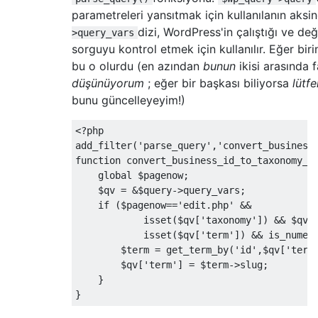
          delete_post_meta
(
$post_id
,
 $key
)
parametreleri yansıtmak için kullanılanın aksin
continue
;
dizi, WordPress'in çalıştığı ve değ
>query_vars
}
sorguyu kontrol etmek için kullanılır. Eğer biri
bu o olurdu (en azından
bunun
ikisi arasında f
// If value is a string it should 
düşünüyorum
; eğer bir başkası biliyorsa
lütfe
if
(!
is_array
(
$value
))
{
// Update meta
bunu güncelleyeyim!)
if
(!
update_post_meta
(
$post_id
,
 
// Or add the meta data
<?
php

            add_post_meta
(
$post_id
,
 $key
,
 
add_filter
(
'parse_query'
,
'convert_business
}
function
 convert_business_id_to_taxonomy_t
}
global
 $pagenow
;
else
    $qv 
=
&
$query
->
query_vars
;
{
if
(
$pagenow
==
'edit.php'
&&
// If passed along is an array, 
            isset
(
$qv
[
'taxonomy'
])
&&
 $qv
[
          delete_post_meta
(
$post_id
,
 $key
)
            isset
(
$qv
[
'term'
])
&&
 is_numer
        $term 
=
 get_term_by
(
'id'
,
$qv
[
'term
// Loop through the array adding
        $qv
[
'term'
]
=
 $term
->
slug
;
foreach
(
$value 
as
 $entry
)
}
            add_post_meta
(
$post_id
,
 $key
,
 
}
}