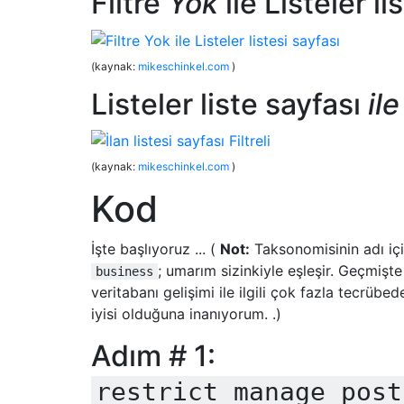
Filtre
Yok
ile Listeler li
"label"
=>
"Listing Regions"
,
"singular_label"
=>
"Listing Region"
"rewrite"
=>
true
,
));
(kaynak:
mikeschinkel.com
)
Listeler liste sayfası
ile
# Member Organizations
    register_taxonomy
(
"organizations"
,
 arr
'labels'
=>
 array
(
'search_items'
=>
  __
(
'Search Mem
(kaynak:
mikeschinkel.com
)
'popular_items'
=>
 __
(
'Popular Me
'all_items'
=>
 __
(
'All Member Org
Kod
'parent_item'
=>
null
,
'parent_item_colon'
=>
null
,
İşte başlıyoruz ... (
Not:
Taksonomisinin adı içi
'edit_item'
=>
 __
(
'Edit Member Or
'update_item'
=>
 __
(
'Update Membe
; umarım sizinkiyle eşleşir. Geçmi
business
'add_new_item'
=>
 __
(
'Add New Mem
veritabanı gelişimi ile ilgili çok fazla tecrüb
'new_item_name'
=>
 __
(
'New Member
iyisi olduğuna inanıyorum. .)
'separate_items_with_commas'
=>
 __
'add_or_remove_items'
=>
 __
(
'Add 
Adım # 1:
'choose_from_most_used'
=>
 __
(
'Ch
),
restrict_manage_post
"hierarchical"
=>
false
,