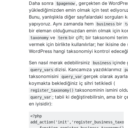
}
Daha sonra
, gerçekten de WordPre
$pagenow
}
yüklediğimizden emin olmak için test ediyor
}
Bunu, yanlışlıkla diğer sayfalardaki sorguları 
yapıyoruz. Aynı zamanda hem
bir
business
t
function
 admin_init
()
{
bir eleman olduğumuzdan emin olmak için kon
// Custom meta boxes for the edit list
ve
bir çift; bir taksonomi teri
    add_meta_box
(
"list-pers-meta"
,
"Person
taxonomy
term
    add_meta_box
(
"list-meta"
,
"Location"
,
 
vermek için birlikte kullanılırlar; her ikisine d
}
WordPress hangi taksonomiyi kontrol edeceğin
function
 meta_personal
()
{
Sen nasıl merak edebilirsiniz
içinde 
business
global
 $post
;
dizisi. Kancamıza yazdıklarımız
query_vars
p
    $custom 
=
 get_post_custom
(
$post
->
ID
);
taksonomisini
gerçek olarak ayarl
query_var
if
(
isset
(
$custom
[
"list-firstname"
][
0
])
koymakta beklediğiniz iç sihri tetikledi (
if
(
isset
(
$custom
[
"list-lastname"
][
0
]))
taksonominin ismini old
register_taxonomy()
if
(
isset
(
$custom
[
"list-website"
][
0
]))
 
; tabii ki değiştirebilirsin, ama bir 
query_var
if
(
isset
(
$custom
[
"list-phone"
][
0
]))
 $p
en iyisidir):
if
(
isset
(
$custom
[
"list-mobile"
][
0
]))
 $
if
(
isset
(
$custom
[
"list-fax"
][
0
]))
 $fax
if
(
isset
(
$custom
[
"list-email"
][
0
]))
 $e
<?
php

?>
add_action
(
'init'
,
'register_business_taxon
<div
class
=
"personal"
>