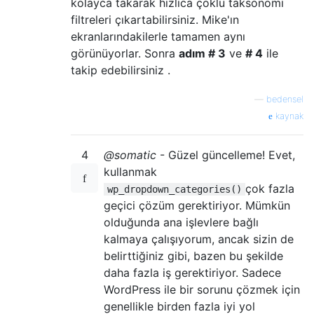
kolayca takarak hızlıca çoklu taksonomi
filtreleri çıkartabilirsiniz. Mike'ın
ekranlarındakilerle tamamen aynı
görünüyorlar. Sonra
adım # 3
ve
# 4
ile
takip edebilirsiniz .
—
bedensel
kaynak
4
@somatic
- Güzel güncelleme! Evet,
kullanmak
çok fazla
wp_dropdown_categories()
geçici çözüm gerektiriyor. Mümkün
olduğunda ana işlevlere bağlı
kalmaya çalışıyorum, ancak sizin de
belirttiğiniz gibi, bazen bu şekilde
daha fazla iş gerektiriyor. Sadece
WordPress ile bir sorunu çözmek için
genellikle birden fazla iyi yol