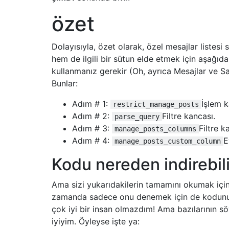
özet
Dolayısıyla, özet olarak, özel mesajlar listesi 
hem de ilgili bir sütun elde etmek için aşağıda
kullanmanız gerekir (Oh, ayrıca Mesajlar ve Say
Bunlar:
Adım # 1:
İşlem k
restrict_manage_posts
Adım # 2:
Filtre kancası.
parse_query
Adım # 3:
Filtre k
manage_posts_columns
Adım # 4:
E
manage_posts_custom_column
Kodu nereden indirebil
Ama sizi yukarıdakilerin tamamını okumak içi
zamanda sadece onu denemek için de kodunu 
çok iyi bir insan olmazdım! Ama bazılarının sö
iyiyim. Öyleyse işte ya: