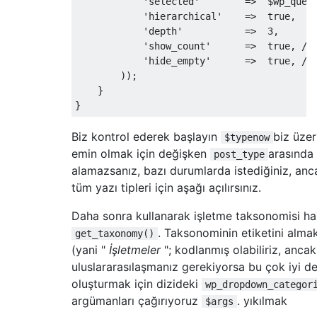
'selected'
=>
  $wp_quer
"hierarchical"
=>
false
,
'hierarchical'
=>
true
,
"label"
=>
"Retail Products"
,
'depth'
=>
3
,
"singular_label"
=>
"Retail Product"
'show_count'
=>
true
,
//
"rewrite"
=>
true
,
'hide_empty'
=>
true
,
//
));
));
}
# Farming Practices
}
    register_taxonomy
(
"practices"
,
 array
(
"
'labels'
=>
 array
(
Biz kontrol ederek başlayın
biz üze
$typenow
'search_items'
=>
  __
(
'Search Far
emin olmak için değişken
arasında
post_type
'popular_items'
=>
 __
(
'Popular Fa
alamazsanız, bazı durumlarda istediğiniz, a
'all_items'
=>
 __
(
'All Farming Pr
'parent_item'
=>
null
,
tüm yazı tipleri için aşağı açılırsınız.
'parent_item_colon'
=>
null
,
Daha sonra kullanarak işletme taksonomisi ha
'edit_item'
=>
 __
(
'Edit Farming P
'update_item'
=>
 __
(
'Update Farmi
. Taksonominin etiketini almak
get_taxonomy()
'add_new_item'
=>
 __
(
'Add New Far
(yani "
İşletmeler
"; kodlanmış olabiliriz, anca
'new_item_name'
=>
 __
(
'New Farmin
uluslararasılaşmanız gerekiyorsa bu çok iyi de
'separate_items_with_commas'
=>
 __
oluşturmak için dizideki
wp_dropdown_categor
'add_or_remove_items'
=>
 __
(
'Add 
argümanları çağırıyoruz
. yıkılmak
$args
'choose_from_most_used'
=>
 __
(
'Ch