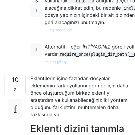
3
Kullanarak
aradığınız geçerli 
__FILE__
alacağına dikkat edin, bu nedenle
incl
dosya yapınızın içindeki bir alt dizinden 
geri alacağınızı unutmayın.
—
squarecandy
Alternatif - eğer
İHTİYACINIZ
göreli yoll
vardır
require_once(plugin_dir_path(__
—
FoggyDay
Eklentilerin içine fazladan dosyalar
10
eklememin farklı yollarını görmek için daha
önce oluşturduğum birkaç eklentiyi
araştırdım ve kullanabileceğiniz iki yöntem
olduğunu fark ettim, muhtemelen daha
fazlası da var.
Eklenti dizini tanımla