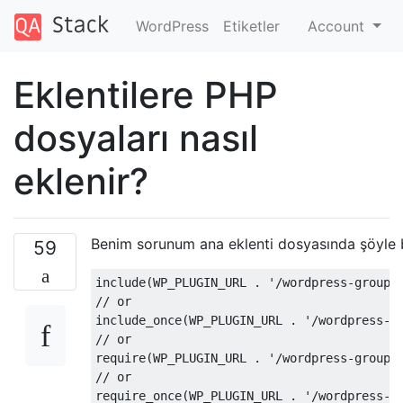
WordPress
Etiketler
Account
Eklentilere PHP
dosyaları nasıl
eklenir?
Benim sorunum ana eklenti dosyasında şöyle b
59
include
(
WP_PLUGIN_URL 
.
'/wordpress-group-
// or
include_once
(
WP_PLUGIN_URL 
.
'/wordpress-g
// or
require
(
WP_PLUGIN_URL 
.
'/wordpress-group-
// or
require_once
(
WP_PLUGIN_URL 
.
'/wordpress-g