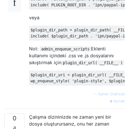
include
(
 PLUGIN_ROOT_DIR 
.
'ipn/paypal-ipn
veya
$plugin_dir_path 
=
 plugin_dir_path
(
 __FILE
include
(
 $plugin_dir_path 
.
'ipn/paypal-ip
Not:
Eklenti
admin_enqueue_scripts
kullanımı içindeki .css ve .js dosyalarını
sıkıştırmak için
plugin_dir_url( __FILE__ )
$plugin_dir_uri 
=
 plugin_dir_url
(
 __FILE__
wp_enqueue_style
(
'plugin-style'
,
 $plugin_
—
Aamer Shahzad
kaynak
Çalışma dizininizde ne zaman yeni bir
0
dosya oluşturursanız, onu her zaman