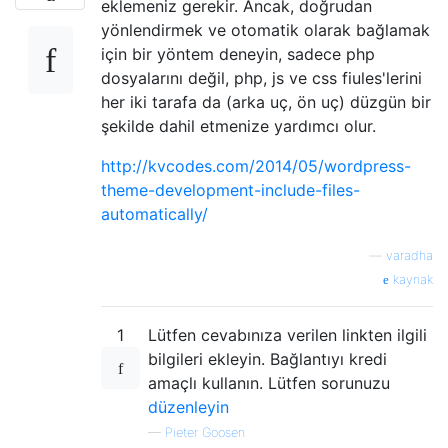
eklemeniz gerekir. Ancak, doğrudan
yönlendirmek ve otomatik olarak bağlamak
için bir yöntem deneyin, sadece php
dosyalarını değil, php, js ve css fiules'lerini
her iki tarafa da (arka uç, ön uç) düzgün bir
şekilde dahil etmenize yardımcı olur.
http://kvcodes.com/2014/05/wordpress-
theme-development-include-files-
automatically/
—
varadha
kaynak
1
Lütfen cevabınıza verilen linkten ilgili
bilgileri ekleyin. Bağlantıyı kredi
amaçlı kullanın. Lütfen sorunuzu
düzenleyin
—
Pieter Goosen