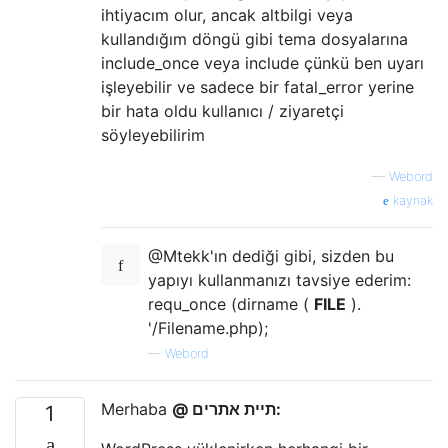
ihtiyacım olur, ancak altbilgi veya
kullandığım döngü gibi tema dosyalarına
include_once veya include çünkü ben uyarı
işleyebilir ve sadece bir fatal_error yerine
bir hata oldu kullanıcı / ziyaretçi
söyleyebilirim
—
Webord
kaynak
@Mtekk'ın dediği gibi, sizden bu
yapıyı kullanmanızı tavsiye ederim:
requ_once (dirname (
FILE
).
'/Filename.php);
—
Webord
Merhaba
@ תיית אתרים:
1