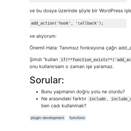
ve bu dosya üzerinde şöyle bir WordPress işlev
add_action
(
'hook'
,
'callback'
);
ve alıyorum:
Önemli Hata: Tanımsız fonksiyona çağrı add_a
Şimdi "kullan
if(**function_exists**('add_ac
onu kullanırsam o zaman işe yaramaz.
Sorular:
Bunu yapmanın doğru yolu ne olurdu?
Ne arasındaki farktır
,
include
include_
ben cadı kullanmak?
plugin-development
functions