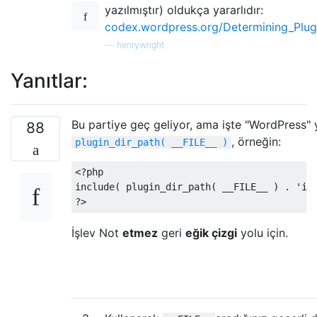
yazılmıştır) oldukça yararlıdır:
codex.wordpress.org/Determining_Plug
—
henrywright
Yanıtlar:
Bu partiye geç geliyor, ama işte "WordPress" 
88
, örneğin:
plugin_dir_path( __FILE__ )
<?
php

include
(
 plugin_dir_path
(
 __FILE__ 
)
.
'ip
?>
İşlev Not
etmez
geri
eğik çizgi
yolu için.