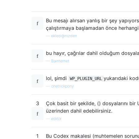
Bu mesajı alırsan yanlış bir şey yapıyor
çalıştırmaya başlamadan önce herhangi
—
eklediğinizden
bu hayır, çağrılar dahil olduğum dosyala
—
Bainternet
lol, şimdi
yukarıdaki ko
WP_PLUGIN_URL
—
onetrickpony
3
Çok basit bir şekilde, () dosyalarını bir
üzerinden dahil edebilirsiniz.
—
editör
1
Bu Codex makalesi (muhtemelen sorunu