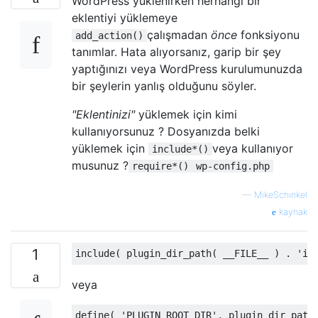
WordPress yüklenirken herhangi bir
eklentiyi yüklemeye
çalışmadan
önce
fonksiyonu
add_action()
tanımlar. Hata alıyorsanız, garip bir şey
yaptığınızı veya WordPress kurulumunuzda
bir şeylerin yanlış olduğunu söyler.
"Eklentinizi"
yüklemek için kimi
kullanıyorsunuz ? Dosyanızda belki
yüklemek için
veya kullanıyor
include*()
musunuz ?
require*()
wp-config.php
—
MikeSchinkel
kaynak
1
include
(
 plugin_dir_path
(
 __FILE__ 
)
.
'ip
veya
define
(
'PLUGIN_ROOT_DIR'
,
 plugin_dir_path