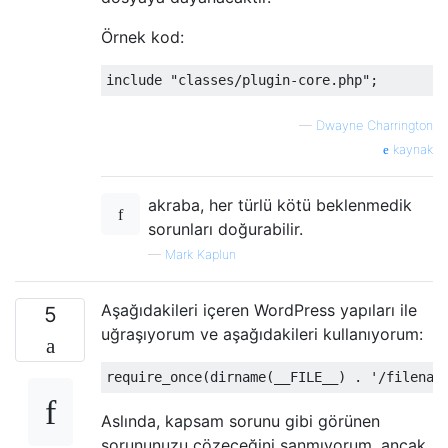
Örnek kod:
include 
"classes/plugin-core.php"
;
—
Dwayne Charrington
kaynak
akraba, her türlü kötü beklenmedik
sorunları doğurabilir.
—
Mark Kaplun
Aşağıdakileri içeren WordPress yapıları ile
5
uğraşıyorum ve aşağıdakileri kullanıyorum:
require_once
(
dirname
(
__FILE__
)
.
'/filenam
Aslında, kapsam sorunu gibi görünen
sorununuzu çözeceğini sanmıyorum, ancak