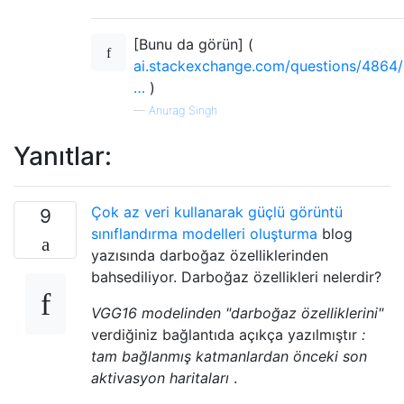
[Bunu da görün] (
ai.stackexchange.com/questions/4864/
…
)
—
Anurag Singh
Yanıtlar:
Çok az veri kullanarak güçlü görüntü
9
sınıflandırma modelleri oluşturma
blog
yazısında darboğaz özelliklerinden
bahsediliyor. Darboğaz özellikleri nelerdir?
VGG16 modelinden "darboğaz özelliklerini"
verdiğiniz bağlantıda açıkça yazılmıştır
:
tam bağlanmış katmanlardan önceki son
aktivasyon haritaları
.