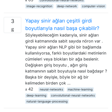
convolutional-neural-networks
image-recognition
deep-network
computer-vision
Yapay sinir ağları çeşitli girdi
3
boyutlarıyla nasıl başa çıkabilir?
Söyleyebileceğim kadarıyla, sinir ağları
girdi katmanında sabit sayıda nöron var .
Yapay sinir ağları NLP gibi bir bağlamda
kullanılıyorsa, farklı boyutlardaki metinlerin
cümleleri veya blokları bir ağa beslenir.
Değişken giriş boyutu , ağın giriş
katmanının sabit boyutuyla nasıl bağdaşır ?
Başka bir deyişle, böyle bir ağ bir
kelimeden birden çok …
42
neural-networks
machine-learning
deep-learning
convolutional-neural-networks
natural-language-processing