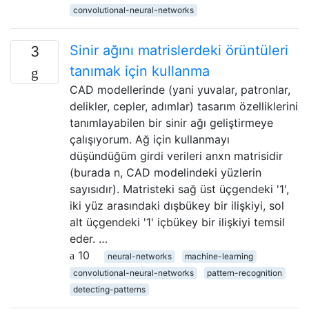
convolutional-neural-networks
Sinir ağını matrislerdeki örüntüleri
3
tanımak için kullanma
CAD modellerinde (yani yuvalar, patronlar,
delikler, cepler, adımlar) tasarım özelliklerini
tanımlayabilen bir sinir ağı geliştirmeye
çalışıyorum. Ağ için kullanmayı
düşündüğüm girdi verileri anxn matrisidir
(burada n, CAD modelindeki yüzlerin
sayısıdır). Matristeki sağ üst üçgendeki '1',
iki yüz arasındaki dışbükey bir ilişkiyi, sol
alt üçgendeki '1' içbükey bir ilişkiyi temsil
eder. …
10
neural-networks
machine-learning
convolutional-neural-networks
pattern-recognition
detecting-patterns