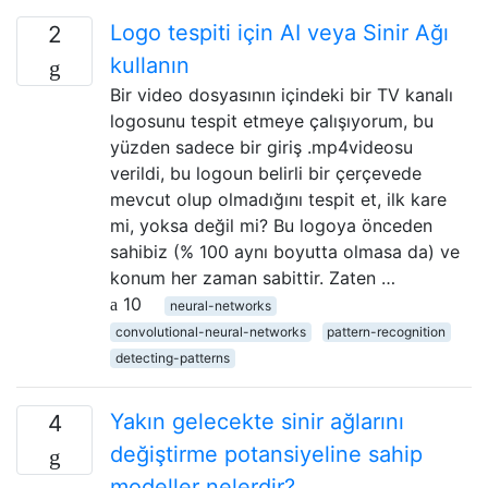
Logo tespiti için AI veya Sinir Ağı
2
kullanın
Bir video dosyasının içindeki bir TV kanalı
logosunu tespit etmeye çalışıyorum, bu
yüzden sadece bir giriş .mp4videosu
verildi, bu logoun belirli bir çerçevede
mevcut olup olmadığını tespit et, ilk kare
mi, yoksa değil mi? Bu logoya önceden
sahibiz (% 100 aynı boyutta olmasa da) ve
konum her zaman sabittir. Zaten …
10
neural-networks
convolutional-neural-networks
pattern-recognition
detecting-patterns
Yakın gelecekte sinir ağlarını
4
değiştirme potansiyeline sahip
modeller nelerdir?