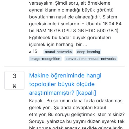
varsayalım. Şimdi soru, alt örnekleme
ayrıcalıklarının olmadığı büyük görüntü
boyutlarının nasıl ele alınacağıdır. Sistem
gereksinimleri şunlardır: - Ubuntu 16.04 64
bit RAM 16 GB GPU 8 GB HDD 500 GB 1)
Eğitilecek bu kadar büyük görüntüleri
işlemek için herhangi bir …
15
neural-networks
deep-learning
image-recognition
convolutional-neural-networks
Makine öğreniminde hangi
3
topolojiler büyük ölçüde
araştırılmamıştır? [kapalı]
Kapalı . Bu sorunun daha fazla odaklanması
gerekiyor . Şu anda cevapları kabul
etmiyor. Bu soruyu geliştirmek ister misiniz?
Soruyu, yalnızca bu yayını düzenleyerek tek
bir soruna odaklanacak şekilde güncelleyin