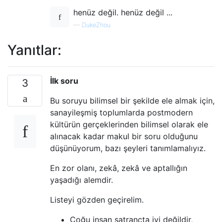
henüz değil. henüz değil ...
—
DukeZhou
Yanıtlar:
İlk soru
3
Bu soruyu bilimsel bir şekilde ele almak için,
sanayileşmiş toplumlarda postmodern
kültürün gerçeklerinden bilimsel olarak ele
alınacak kadar makul bir soru olduğunu
düşünüyorum, bazı şeyleri tanımlamalıyız.
En zor olanı, zekâ, zekâ ve aptallığın
yaşadığı alemdir.
Listeyi gözden geçirelim.
Çoğu insan satrançta iyi değildir,