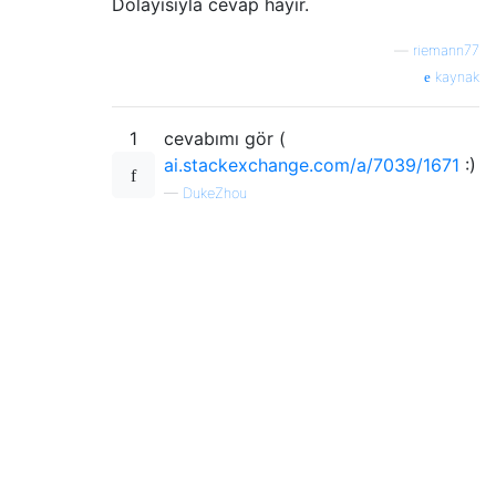
Dolayısıyla cevap hayır.
—
riemann77
kaynak
1
cevabımı gör (
ai.stackexchange.com/a/7039/1671
:)
—
DukeZhou