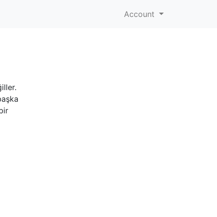
Account
ller.
 başka
bir