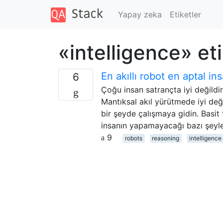
Yapay zeka
Etiketler
«intelligence» et
En akıllı robot en aptal i
6
Çoğu insan satrançta iyi değildi
Mantıksal akıl yürütmede iyi değ
bir şeyde çalışmaya gidin. Basit ta
insanın yapamayacağı bazı şeyle
9
robots
reasoning
intelligence