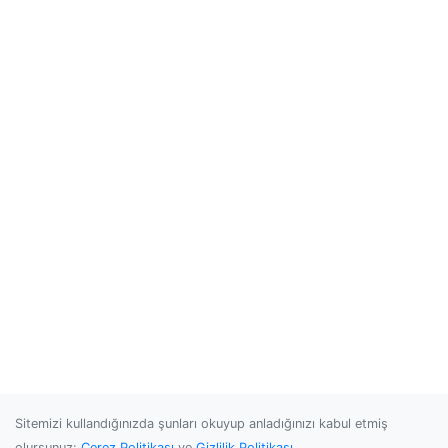
Sitemizi kullandığınızda şunları okuyup anladığınızı kabul etmiş
olursunuz:
Çerez Politikası
ve
Gizlilik Politikası
.