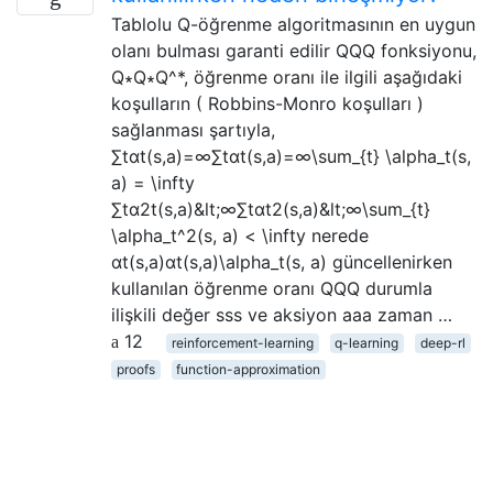
Tablolu Q-öğrenme algoritmasının en uygun
olanı bulması garanti edilir QQQ fonksiyonu,
Q∗Q∗Q^*, öğrenme oranı ile ilgili aşağıdaki
koşulların ( Robbins-Monro koşulları )
sağlanması şartıyla,
∑tαt(s,a)=∞∑tαt(s,a)=∞\sum_{t} \alpha_t(s,
a) = \infty
∑tα2t(s,a)&lt;∞∑tαt2(s,a)&lt;∞\sum_{t}
\alpha_t^2(s, a) < \infty nerede
αt(s,a)αt(s,a)\alpha_t(s, a) güncellenirken
kullanılan öğrenme oranı QQQ durumla
ilişkili değer sss ve aksiyon aaa zaman …
12
reinforcement-learning
q-learning
deep-rl
proofs
function-approximation