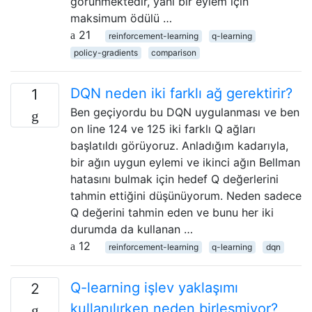
görünmektedir, yani bir eylem için
maksimum ödülü …
21
reinforcement-learning
q-learning
policy-gradients
comparison
DQN neden iki farklı ağ gerektirir?
1
Ben geçiyordu bu DQN uygulanması ve ben
on line 124 ve 125 iki farklı Q ağları
başlatıldı görüyoruz. Anladığım kadarıyla,
bir ağın uygun eylemi ve ikinci ağın Bellman
hatasını bulmak için hedef Q değerlerini
tahmin ettiğini düşünüyorum. Neden sadece
Q değerini tahmin eden ve bunu her iki
durumda da kullanan …
12
reinforcement-learning
q-learning
dqn
Q-learning işlev yaklaşımı
2
kullanılırken neden birleşmiyor?