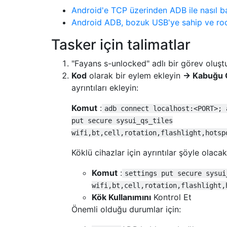
Android'e TCP üzerinden ADB ile nasıl b
Android ADB, bozuk USB'ye sahip ve roo
Tasker için talimatlar
"Fayans s-unlocked" adlı bir görev oluşt
Kod
olarak bir eylem ekleyin
→ Kabuğu Ç
ayrıntıları ekleyin:
Komut
:
adb connect localhost:<PORT>; 
put secure sysui_qs_tiles
wifi,bt,cell,rotation,flashlight,hotsp
Köklü cihazlar için ayrıntılar şöyle olacakt
Komut
:
settings put secure sysui
wifi,bt,cell,rotation,flashlight,
Kök Kullanımını
Kontrol Et
Önemli olduğu durumlar için: