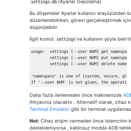
(Ayarlar Depolama).
settings.db
Bu döşemeler Ayarlar kullanıcı arayüzünden kal
düzenlenebilirken, görevi gerçekleştirmek için
düşünülebilir.
İlgili komut
ve kullanımı şöyle belirtil
settings
usage:  settings [--user NUM] get namespace
        settings [--user NUM] put namespace
        settings [--user NUM] delete namesp
'namespace' is one of {system, secure, glob
Daha fazla ilerlemeden önce makinenizde
AD
ihtiyacınız olacaktır . Alternatif olarak, cihaz 
Terminal Emulator
gibi bir terminal uygulaması 
Not:
Cihaz erişim vermeden önce istemcinin k
desteklemiyorsa , kablosuz modda ADB tehlik