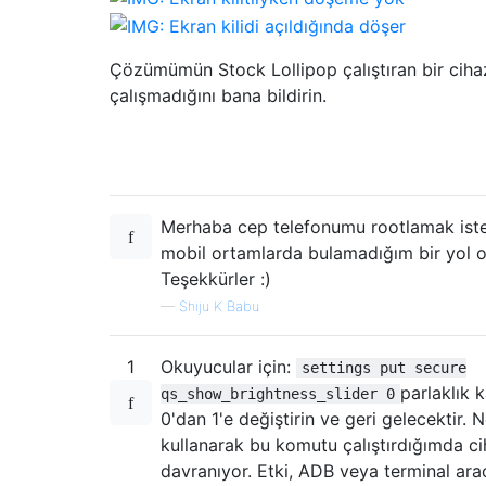
Çözümümün Stock Lollipop çalıştıran bir ciha
çalışmadığını bana bildirin.
Merhaba cep telefonumu rootlamak is
mobil ortamlarda bulamadığım bir yol 
Teşekkürler :)
—
Shiju K Babu
1
Okuyucular için:
settings put secure
parlaklık k
qs_show_brightness_slider 0
0'dan 1'e değiştirin ve geri gelecektir. 
kullanarak bu komutu çalıştırdığımda c
davranıyor. Etki, ADB veya terminal arac