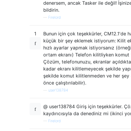
denersem, ancak Tasker ile değil! İşiniz
bildirin.
—
Firelord
1
Bunun için çok teşekkürler, CM12.1'de ha
küçük bir şey eklemek istiyorum: Kilit e
hızlı ayarlar yapmak istiyorsanız (örneğ
ortam ekranı) Telefon kilitliyken komut
Çözüm, telefonunuzu, ekranlar açıldıkt
kadar ekranı kilitlemeyecek şekilde yap
şekilde komut kilitlenmeden ve her şe
önce çalıştırılabilir).
—
user138784
@ user138784 Giriş için teşekkürler. Ç
kaydırıcısıyla da denediniz mi (ikinci y
—
Firelord