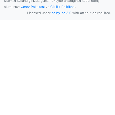
Sitemizi kullandığınızda şunları okuyup anladığınızı kabul etmiş
olursunuz:
Çerez Politikası
ve
Gizlilik Politikası
.
Licensed under
cc by-sa 3.0
with attribution required.