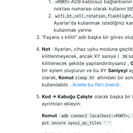
ADB kablosuz bağlantısının ç
<PORT>
noktası numarası olarak kullanın
55
wifi,bt,cell,rotation,flashlight
Ayarlar'da kullanmak istediğiniz kar
kullanmak yerine
"Fayans s kilitli" adlı başka bir görev olu
Not
: Ayarları, cihaz uyku moduna geçti
kilitlenmeyecek, ancak XY saniye (
sa
30
kilitlenecek şekilde yapılandırdıysanız ,
G
bir eylem oluşturun ve bu XY
Saniyeyi
ay
olarak,
Komut
altındaki bir so
sleep XY
kullanılabilir .
Arielle bu fikri önerdi
.
Kod → Kabuğu Çalıştır
olarak başka bir 
ayrıntıları ekleyin:
Komut
:
adb connect localhost:<PORT>; 
put secure sysui_qs_tiles ' '