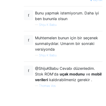
Bunu yapmak istemiyorum. Daha iyi
ben bununla olsun
—
Shiju K Babu
Muhtemelen bunun için bir seçenek
sunmalıydılar. Umarım bir sonraki
versiyonda
—
Shiju K Babu
@ShijuKBabu Cevabı düzenledim.
Stok ROM'da
uçak modunu
ve
mobil
verileri
kaldırabilmeniz gerekir .
—
Thomas Vos