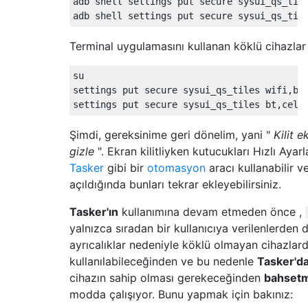
adb shell settings put secure sysui_qs_tile
Terminal uygulamasını kullanan köklü cihazlar 
su

settings put secure sysui_qs_tiles wifi,bt,
Şimdi, gereksinime geri dönelim, yani "
Kilit e
gizle
". Ekran kilitliyken kutucukları Hızlı Ayar
Tasker
gibi bir
otomasyon
aracı kullanabilir ve
açıldığında bunları tekrar ekleyebilirsiniz.
Tasker'ın
kullanımına devam etmeden önce ,
yalnızca sıradan bir kullanıcıya verilenlerden
ayrıcalıklar nedeniyle köklü olmayan cihazlar
kullanılabileceğinden ve bu nedenle
Tasker'da
cihazın sahip olması gerekeceğinden
bahsetm
modda çalışıyor. Bunu yapmak için bakınız: