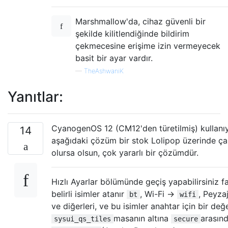
Marshmallow'da, cihaz güvenli bir
şekilde kilitlendiğinde bildirim
çekmecesine erişime izin vermeyecek
basit bir ayar vardır.
—
TheAshwaniK
Yanıtlar:
CyanogenOS 12 (CM12'den türetilmiş) kullanı
14
aşağıdaki çözüm bir stok Lolipop üzerinde çal
olursa olsun, çok yararlı bir çözümdür.
Hızlı Ayarlar bölümünde geçiş yapabilirsiniz 
belirli isimler atanır
, Wi-Fi ->
, Peyza
bt
wifi
ve diğerleri, ve bu isimler anahtar için bir de
masanın altına
arasın
sysui_qs_tiles
secure