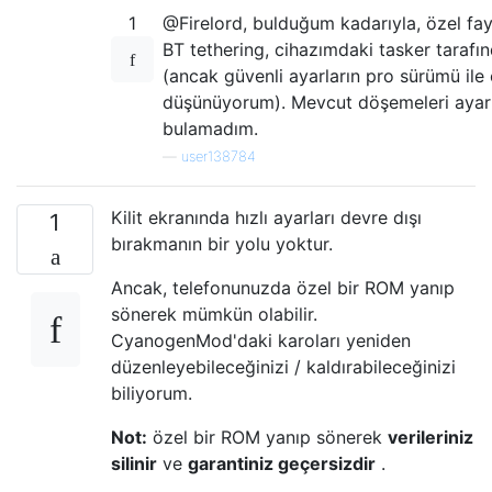
1
@Firelord, bulduğum kadarıyla, özel fay
BT tethering, cihazımdaki tasker tarafın
(ancak güvenli ayarların pro sürümü ile 
düşünüyorum). Mevcut döşemeleri ayar
bulamadım.
—
user138784
Kilit ekranında hızlı ayarları devre dışı
1
bırakmanın bir yolu yoktur.
Ancak, telefonunuzda özel bir ROM yanıp
sönerek mümkün olabilir.
CyanogenMod'daki karoları yeniden
düzenleyebileceğinizi / kaldırabileceğinizi
biliyorum.
Not:
özel bir ROM yanıp sönerek
verileriniz
silinir
ve
garantiniz geçersizdir
.