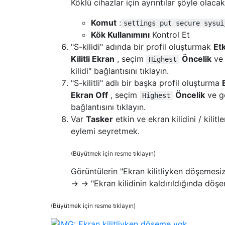
Köklü cihazlar için ayrıntılar şöyle olacakt
Komut
:
settings put secure sysui
Kök Kullanımını
Kontrol Et
"S-kilidi" adında bir profil oluşturmak
Et
Kilitli Ekran
, seçim
Öncelik
ve 
Highest
kilidi" bağlantısını tıklayın.
"S-kilitli" adlı bir başka profil oluşturma
Ekran Off
, seçim
Öncelik
ve gö
Highest
bağlantısını tıklayın.
Var
Tasker
etkin ve ekran kilidini / kilit
eylemi seyretmek.
(Büyütmek için resme tıklayın)
Görüntülerin "Ekran kilitliyken döşemesiz
→ → "Ekran kilidinin kaldırıldığında döş
(Büyütmek için resme tıklayın)