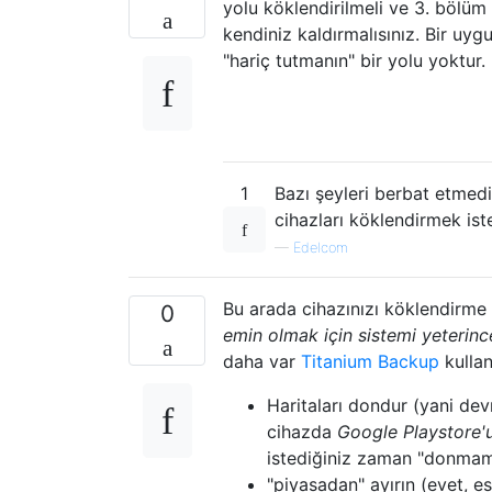
yolu köklendirilmeli ve 3. bölü
kendiniz kaldırmalısınız. Bir uy
"hariç tutmanın" bir yolu yoktur.
1
Bazı şeyleri berbat etmed
cihazları köklendirmek is
—
Edelcom
Bu arada cihazınızı köklendirme ile
0
emin olmak için sistemi yeterinc
daha var
Titanium Backup
kullan
Haritaları dondur (yani devr
cihazda
Google Playstore'
istediğiniz zaman "donmamış 
"piyasadan" ayırın (evet, e