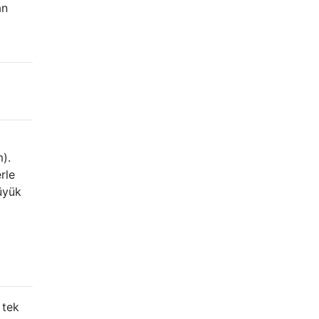
an
).
rle
üyük
 tek