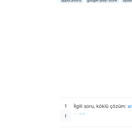
applications
google-play-store
upda
1
İlgili soru, köklü çözüm:
a
—
onik