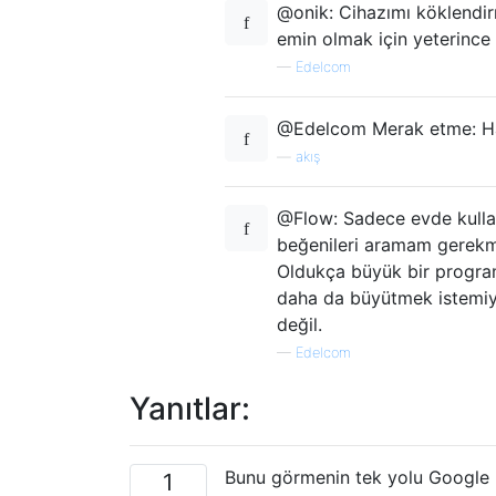
@onik: Cihazımı köklendi
emin olmak için yeterince
—
Edelcom
@Edelcom Merak etme: Har
—
akış
@Flow: Sadece evde kullan
beğenileri aramam gerekm
Oldukça büyük bir program
daha da büyütmek istemiy
değil.
—
Edelcom
Yanıtlar:
Bunu görmenin tek yolu Google Ha
1