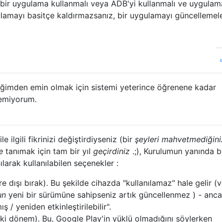
m bir uygulama kullanmalı veya ADB'yi kullanmalı ve uygulam
gulamayı basitçe kaldırmazsanız, bir uygulamayı güncellemel
iğimden emin olmak için sistemi yeterince öğrenene kadar
temiyorum.
 ilgili fikrinizi değiştirdiyseniz (bir
şeyleri mahvetmediğin
e
tanımak için tam bir yıl
geçirdiniz
.;), Kurulumun yanında b
ılarak kullanılabilen seçenekler :
e dışı bırak). Bu şekilde cihazda "kullanılamaz" hale gelir (
un
yeni bir sürümüne sahipseniz artık güncellenmez ) - anc
/ yeniden etkinleştirilebilir".
ski dönem). Bu, Google Play'in yüklü olmadığını söylerken