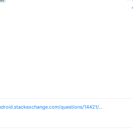
tes
—
ndroid.stackexchange.com/questions/14421/…