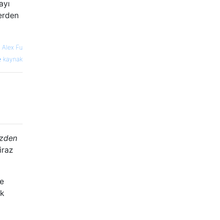
ayı
erden
—
Alex Fu
kaynak
izden
iraz
ve
ak