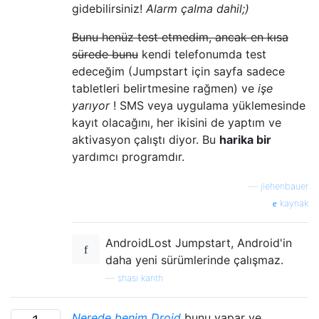
gidebilirsiniz!
Alarm çalma dahil;)
Bunu henüz test etmedim, ancak en kısa
sürede bunu
kendi telefonumda test
edeceğim (Jumpstart için sayfa sadece
tabletleri belirtmesine rağmen) ve
işe
yarıyor
! SMS veya uygulama yüklemesinde
kayıt olacağını, her ikisini de yaptım ve
aktivasyon çalıştı diyor. Bu
harika bir
yardımcı programdır.
—
jlehenbauer
kaynak
AndroidLost Jumpstart, Android'in
daha yeni sürümlerinde çalışmaz.
—
shasi kanth
Nerede benim Droid
bunu yapar ve