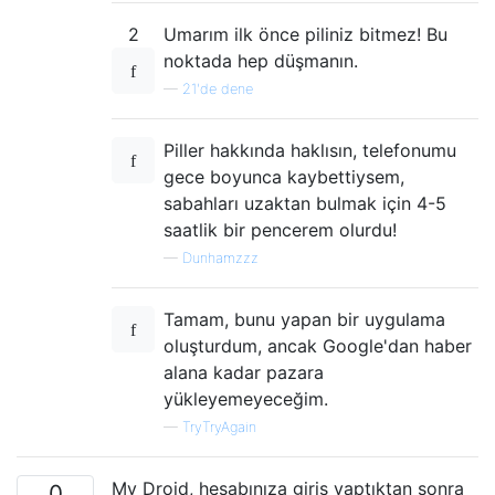
2
Umarım ilk önce piliniz bitmez! Bu
noktada hep düşmanın.
—
21'de dene
Piller hakkında haklısın, telefonumu
gece boyunca kaybettiysem,
sabahları uzaktan bulmak için 4-5
saatlik bir pencerem olurdu!
—
Dunhamzzz
Tamam, bunu yapan bir uygulama
oluşturdum, ancak Google'dan haber
alana kadar pazara
yükleyemeyeceğim.
—
TryTryAgain
My Droid, hesabınıza giriş yaptıktan sonra
0