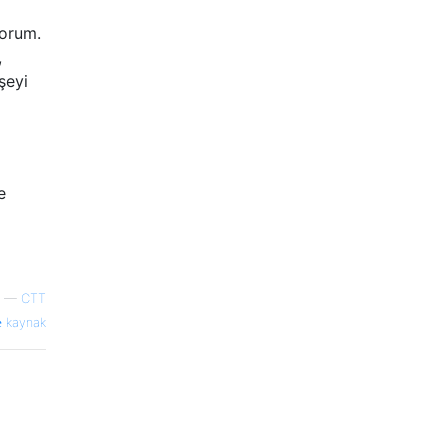
yorum.
,
şeyi
a
e
—
CTT
kaynak