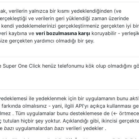
cak, verilerin yalnızca bir kısmı yedeklendiğinden (ve
çekleştiği ve verilerin geri yüklendiği zaman üzerinde
 kendi yedeklemelerinizi gerçekleştirmeniz gerçekten iyi bir
 veri kaybına ve
veri bozulmasına karşı
koruyabilir - yerleşi
ize gerçekten yardımcı olmadığı bir şey.
ve Super One Click henüz telefonumu kök olup olmadığını 
a yedeklemesi ile yedeklenmek için bir uygulamanın bunu
akti
arkında olmalısınız - yani, ilgili API'yı açıkça kullanması ge
ilmez . Tüm uygulamalar bunu desteklemese de (<- örtmece
tutulan hiçbir şey yoktur. Açıklandığı gibi, ikincisi gerçekt
ce
bazı
uygulamalardan
bazı
verileri yedekler .