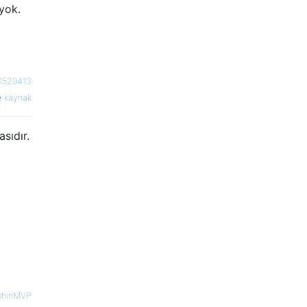
 yok.
r1529413
kaynak
asıdır.
ohinMVP