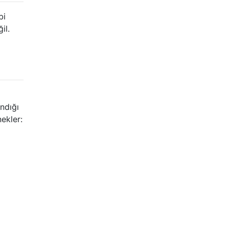
bi
il.
ndığı
ekler: