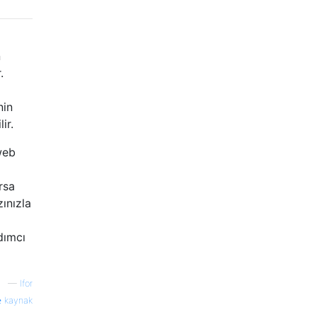
n
.
nin
ir.
web
rsa
ınızla
dımcı
—
Ifor
kaynak