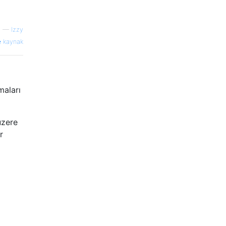
—
Izzy
kaynak
maları
üzere
r