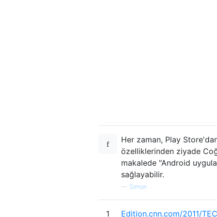
Her zaman, Play Store'dan
özelliklerinden ziyade Co
makalede "Android uygulam
sağlayabilir.
—
Simon
1
Edition.cnn.com/2011/TE