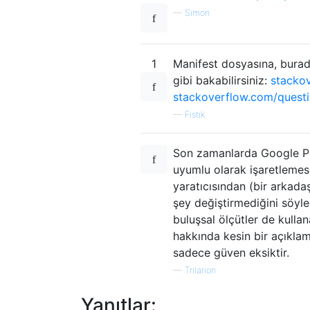
—
Simon
1
Manifest dosyasına, burada
gibi bakabilirsiniz:
stacko
stackoverflow.com/quest
—
Fıstık
Son zamanlarda Google Pla
uyumlu olarak işaretlemes
yaratıcısından (bir arkad
şey değiştirmediğini söyle
buluşsal ölçütler de kulla
hakkında kesin bir açıklama
sadece güven eksiktir.
—
Trilarion
Yanıtlar: