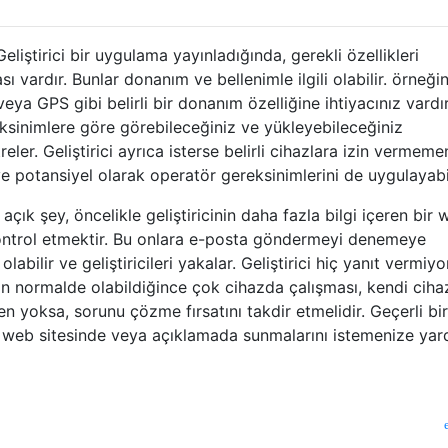
liştirici bir uygulama yayınladığında, gerekli özellikleri
ı vardır. Bunlar donanım ve bellenimle ilgili olabilir. örneği
a GPS gibi belirli bir donanım özelliğine ihtiyacınız vardır
sinimlere göre görebileceğiniz ve yükleyebileceğiniz
eler. Geliştirici ayrıca isterse belirli cihazlara izin vermeme
ve potansiyel olarak operatör gereksinimlerini de uygulayabil
ık şey, öncelikle geliştiricinin daha fazla bilgi içeren bir 
kontrol etmektir. Bu onlara e-posta göndermeyi denemeye
abilir ve geliştiricileri yakalar. Geliştirici hiç yanıt vermiyo
n normalde olabildiğince çok cihazda çalışması, kendi cihaz
n yoksa, sorunu çözme fırsatını takdir etmelidir. Geçerli bir
ir web sitesinde veya açıklamada sunmalarını istemenize yar