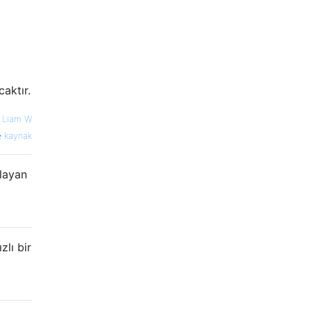
aktır.
—
Liam W
kaynak
layan
lı bir