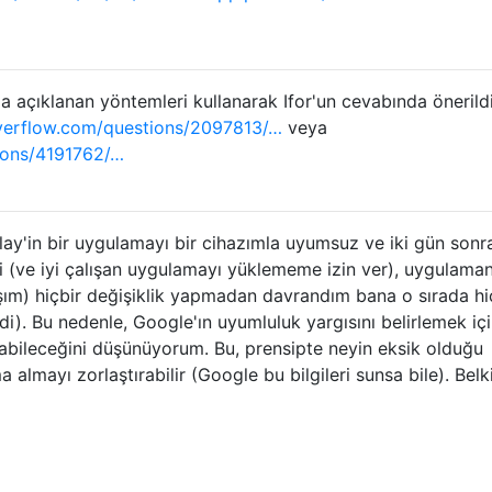
 açıklanan yöntemleri kullanarak Ifor'un cevabında önerild
verflow.com/questions/2097813/…
veya
ions/4191762/…
y'in bir uygulamayı bir cihazımla uyumsuz ve iki gün sonr
i (ve iyi çalışan uygulamayı yüklememe izin ver), uygulaman
aşım) hiçbir değişiklik yapmadan davrandım bana o sırada hi
di). Bu nedenle, Google'ın uyumluluk yargısını belirlemek iç
nabileceğini düşünüyorum. Bu, prensipte neyin eksik olduğu
 almayı zorlaştırabilir (Google bu bilgileri sunsa bile). Belk