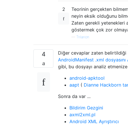
2
Teorinin gerçekten bilmemes
neyin eksik olduğunu bilme
Zaten gerekli yetenekleri 
göstermek çok zor olmay
—
Trilarion
Diğer cevaplar zaten belirtildiği
4
AndroidManifest .xml dosyasını 
gibi, bu dosyayı analiz etmenize
android-apktool
aapt
(
Dianne Hackborn ta
Sonra da var ...
Bildirim Gezgini
axml2xml.pl
Android XML Ayrıştırıcı