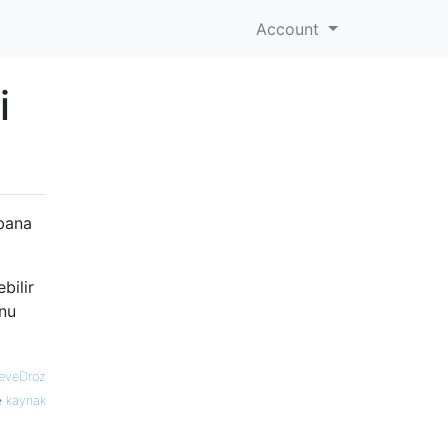
Account
i
 bana
bilir
unu
eveDroz
kaynak