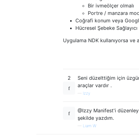
Bir ivmeölçer olmalı
Portre / manzara mod
Coğrafi konum veya Google 
Hücresel Şebeke Sağlayıcı 
Uygulama NDK kullanıyorsa ve arm
2
Seni düzelttiğim için üzg
araçlar vardır .
—
Izzy
@Izzy Manifest'i düzenley
şekilde yazdım.
—
Liam W