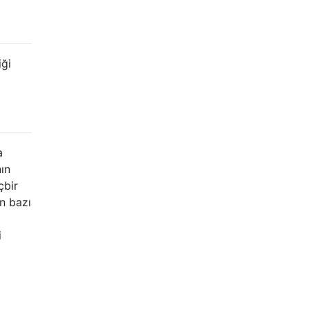
iği
a
ın
çbir
in bazı
i