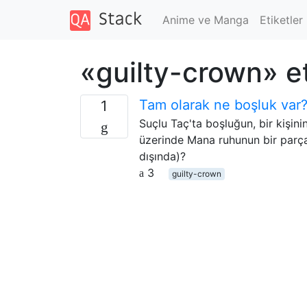
Anime ve Manga
Etiketler
«guilty-crown» et
Tam olarak ne boşluk var
1
Suçlu Taç'ta boşluğun, bir kişini
üzerinde Mana ruhunun bir parça
dışında)?
3
guilty-crown