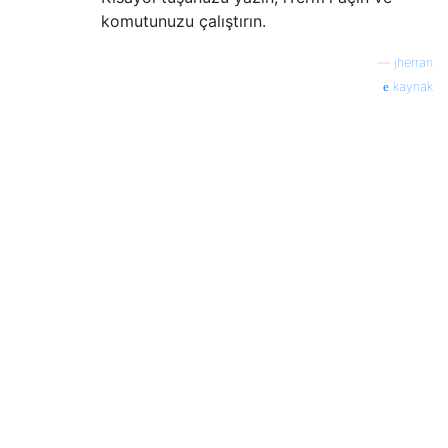
komutunuzu çalıştırın.
—
jherran
kaynak