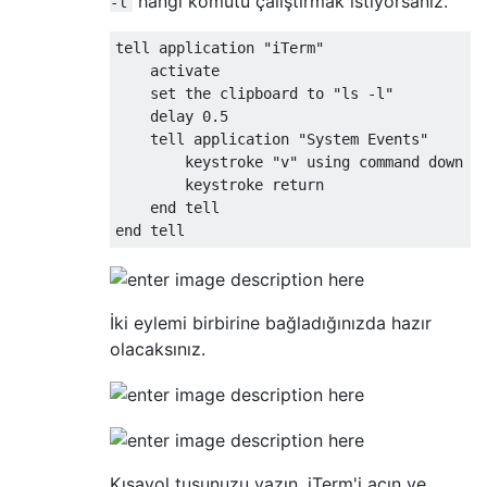
hangi komutu çalıştırmak istiyorsanız.
-l
tell application "iTerm"

    activate

    set the clipboard to "ls -l"

    delay 0.5

    tell application "System Events"

        keystroke "v" using command down

        keystroke return

    end tell

İki eylemi birbirine bağladığınızda hazır
olacaksınız.
Kısayol tuşunuzu yazın, iTerm'i açın ve