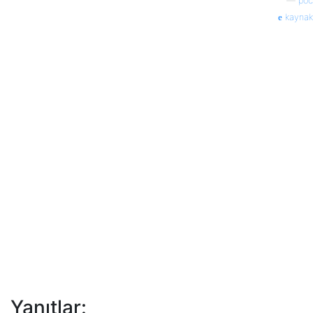
—
poc
kaynak
Yanıtlar: