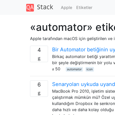
Apple
Etiketler
«automator» etik
Apple tarafından macOS için geliştirilen ve 
Bir Automator betiğinin uy
4
Birkaç automator betiği yarattı
bir şeyle değiştirmenin bir yolu
50
automator
icon
Senaryoları uykuda uyan
6
MacBook Pro 2010, işletim sistem
çalıştırmak mümkün mü? Özel u
kullandığım Dropbox ile senkro
daha hızlı ve daha kolay olduğu