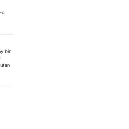
-c
y bir
u
tutan