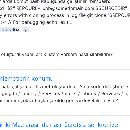
larda komut Bash kabuğunda çalıştırılır /bin/bash:
" cd "$2" REPOURL="bob@somedomain.com:$SOURCEDIR"
rrors with cloning process in log file git clone "$REPOU
txt // For debugging echo "exit …
mmand-line
git
oluşturduysam, artık istemiyorsam nasıl silebilirim?
 hizmetlerin konumu
ala çalışan bir hizmet oluşturdum. Ama kodu değiştirmek
ğu gibi / Library / Services / nor ~ / Library / Services / iç
ttim mi yoksa başka şekilde geri yükleyebilir miyim?
iki Mac arasında nasıl ücretsiz senkronize