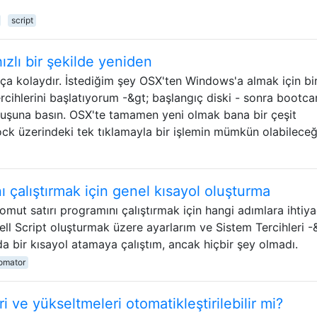
script
zlı bir şekilde yeniden
a kolaydır. İstediğim şey OSX'ten Windows'a almak için bi
cihlerini başlatıyorum -&gt; başlangıç ​​diski - sonra bootc
tuşuna basın. OSX'te tamamen yeni olmak bana bir çeşit
k üzerindeki tek tıklamayla bir işlemin mümkün olabileceğ
ı çalıştırmak için genel kısayol oluşturma
omut satırı programını çalıştırmak için hangi adımlara ihtiy
ll Script oluşturmak üzere ayarlarım ve Sistem Tercihleri ​​-
da bir kısayol atamaya çalıştım, ancak hiçbir şey olmadı.
omator
ve yükseltmeleri otomatikleştirilebilir mi?