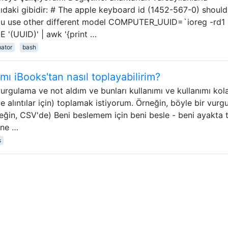
ıdaki gibidir: # The apple keyboard id (1452-567-0) should
ou use other different model COMPUTER_UUID=`ioreg -rd1 
 '(UUID)' | awk '{print …
ator
bash
mı iBooks'tan nasıl toplayabilirim?
rgulama ve not aldım ve bunları kullanımı ve kullanımı kola
 alıntılar için) toplamak istiyorum. Örneğin, böyle bir vurg
neğin, CSV'de) Beni beslemem için beni besle - beni ayakta 
ane …
s