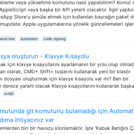
leme veya yükseltme komutunu nasıl yapabilirim? Komut sa
AppleScript veya başka bir API yeterli olacaktır. İlgili yapb
storeApp Store'u simüle etmek için kullanılan bayrağın paket 
temupdate: Apple uygulamalarına yönelik güncellemeleri işl
and-line
automator
code-signing
Dosya oluşturun - Klavye Kısayolu
ak için klavye kısayollarını ayarlamanın bir yolu olup olmad
an olarak, CMD+ Shift+ tuşlarını kullanarak yeni bir klasör
tin dosyası oluşturmak için klavye kısayolu var mı? Ben bir
derece yararlı olacak Klavye kısayollarını kullanarak başk
script
 komutunda git komutunu bulamadığı için Automat
dıma ihtiyacınız var
emlerden biri bir havuzu klonlamaktır. İşte 'Kabuk Betiğini Çal