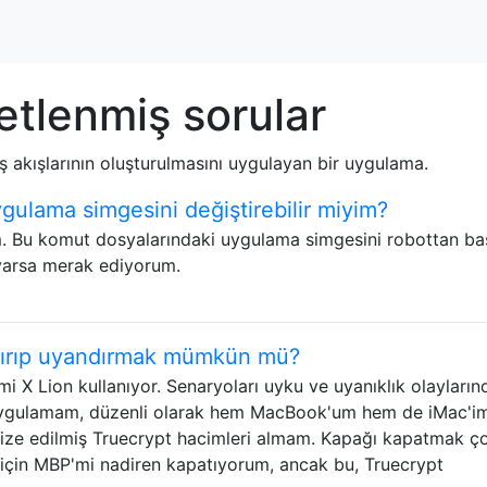
etlenmiş sorular
iş akışlarının oluşturulmasını uygulayan bir uygulama.
gulama simgesini değiştirebilir miyim?
m. Bu komut dosyalarındaki uygulama simgesini robottan b
 varsa merak ediyorum.
dırıp uyandırmak mümkün mü?
i X Lion kullanıyor. Senaryoları uyku ve uyanıklık olayların
ygulamam, düzenli olarak hem MacBook'um hem de iMac'i
nize edilmiş Truecrypt hacimleri almam. Kapağı kapatmak ç
 için MBP'mi nadiren kapatıyorum, ancak bu, Truecrypt