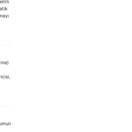
lirli
atik
mayı
ine)
cisi,
'umun