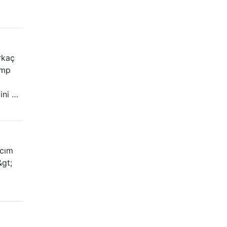
rkaç
amp
ini …
acım
&gt;