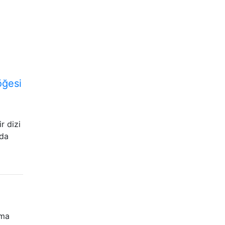
öğesi
r dizi
ada
uma