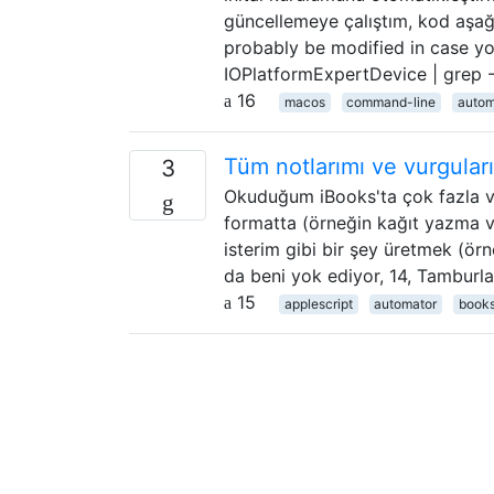
güncellemeye çalıştım, kod aşağ
probably be modified in case y
IOPlatformExpertDevice | grep -E
16
macos
command-line
autom
Tüm notlarımı ve vurguları
3
Okuduğum iBooks'ta çok fazla vu
formatta (örneğin kağıt yazma ve
isterim gibi bir şey üretmek (ör
da beni yok ediyor, 14, Tamburl
15
applescript
automator
book