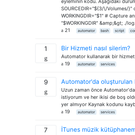
eyleminin kodu. Aşağıdaki durum
SOURCEDIR="${3/\/Volumes/}
WORKINGDIR="$1" # Capture any e
"$WORKINGDIR" &amp;&gt; ./log.
21
automator
bash
script
co
Bir Hizmeti nasıl silerim?
1
Automator kullanarak bir hizmet 
19
automator
services
Automator'da oluşturulan
9
Uzun zaman önce Automator'da h
istiyorum ve her ikisi de boş oldu
yer almıyor Kaynak kodunu kaybe
19
automator
services
İTunes müzik kütüphanemi 
7