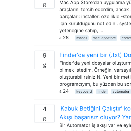
Mac App Store'dan uygulama yük
araçlarını tercih ederdim, ancak 
parçaları: installer: özellikle -
için kurulduğunu not edin . sys
yeteneğine sahip, …
28
macos
mac-appstore
comm
Finder'da yeni bir (.txt) 
9
Finder'da yeni dosyalar oluşturm
bilmek istedim. Örneğin, varsayıl
oluşturabilirsiniz N. Yeni bir me
programcıyım, bu yüzden bu son 
24
keyboard
finder
automator
'Kabuk Betiğini Çalıştır'
4
Akışı başarısız oluyor? Yar
Bir Automator iş akışı var ve eyl