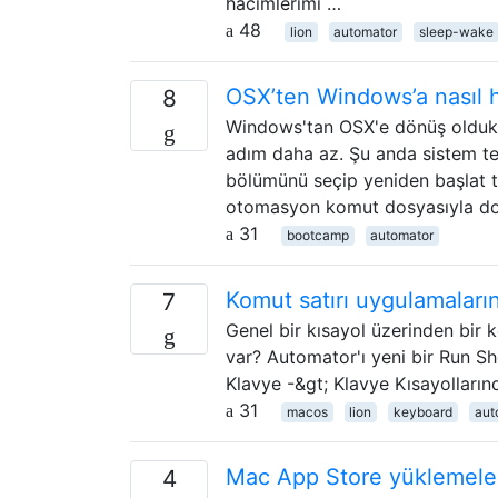
hacimlerimi …
48
lion
automator
sleep-wake
OSX’ten Windows’a nasıl hı
8
Windows'tan OSX'e dönüş oldukç
adım daha az. Şu anda sistem ter
bölümünü seçip yeniden başlat 
otomasyon komut dosyasıyla doc
31
bootcamp
automator
Komut satırı uygulamaların
7
Genel bir kısayol üzerinden bir k
var? Automator'ı yeni bir Run She
Klavye -&gt; Klavye Kısayolların
31
macos
lion
keyboard
aut
Mac App Store yüklemeleri 
4