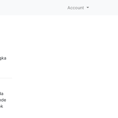
Account
aşka
da
mde
ok