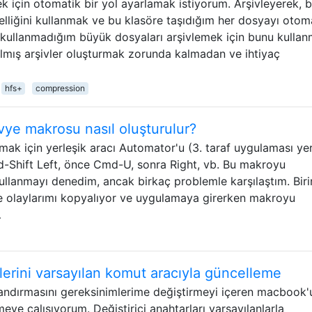
 için otomatik bir yol ayarlamak istiyorum. Arşivleyerek, be
elliğini kullanmak ve bu klasöre taşıdığım her dosyayı otom
k kullanmadığım büyük dosyaları arşivlemek için bunu kullan
ılmış arşivler oluşturmak zorunda kalmadan ve ihtiyaç
hfs+
compression
avye makrosu nasıl oluşturulur?
mak için yerleşik aracı Automator'u (3. taraf uygulaması yer
md-Shift Left, önce Cmd-U, sonra Right, vb. Bu makroyu
kullanmayı denedim, ancak birkaç problemle karşılaştım. Birin
re olaylarımı kopyalıyor ve uygulamaya girerken makroyu
…
lerini varsayılan komut aracıyla güncelleme
landırmasını gereksinimlerime değiştirmeyi içeren macbook
eye çalışıyorum. Değiştirici anahtarları varsayılanlarla