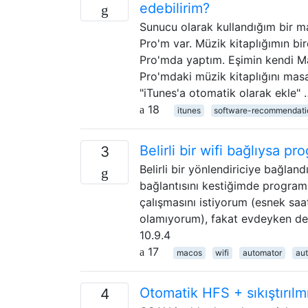
edebilirim?
Sunucu olarak kullandığım bir m
Pro'm var. Müzik kitaplığımın b
Pro'mda yaptım. Eşimin kendi M
Pro'mdaki müzik kitaplığını masa
"iTunes'a otomatik olarak ekle" 
18
itunes
software-recommendati
Belirli bir wifi bağlıysa pro
3
Belirli bir yönlendiriciye bağla
bağlantısını kestiğimde progra
çalışmasını istiyorum (esnek saa
olamıyorum), fakat evdeyken de
10.9.4
17
macos
wifi
automator
au
Otomatik HFS + sıkıştırılm
4