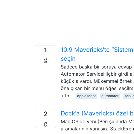
10.9 Mavericks'te “Sistem
1
seçin
Sadece başka bir soruya cevap ve
Automator ServiceHiçbir girdi al
küçük s vardı. Mükemmel örnek, 
öne çıkan bir menü öğesi seçilme
15
applescript
automator
servi
Dock'a (Mavericks) özel bir 
2
Mac OS'de yeni (Ben şu anda Mav
aramalarının yanı sıra StackExc