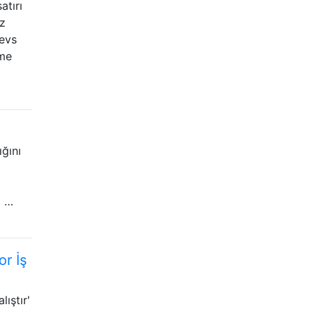
tırı
oz
devs
eme
ığını
a …
or İş
ıştır'