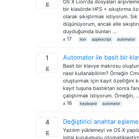
OS X Lion'da dosyaları arşivlemek
bir klasörde HFS + sıkıştırma öz
olarak sıkıştırmak istiyorum. Sı
düşünüyorum, ancak elle sıkıştır
duyduğumda bunları …
17
lion
applescript
automator
Automator ile basit bir kl
1
Basit bir klavye makrosu oluştur
nasıl kullanabilirim? Örneğin C
oluşturmak için kayıt özelliğini 
kayıt tuşuna bastıktan sonra fa
çalıştırmak istiyorum. Örneğin, 
16
keyboard
automator
Değiştirici anahtar eşleme
4
Yazılım yüklemeyi ve OS X yapı
inital kurulumunu otomatikleştirm