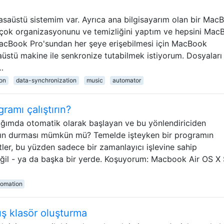
asaüstü sistemim var. Ayrıca ana bilgisayarım olan bir Mac
irçok organizasyonunu ve temizliğini yaptım ve hepsini Mac
acBook Pro'sundan her şeye erişebilmesi için MacBook
üstü makine ile senkronize tutabilmek istiyorum. Dosyaları
…
on
data-synchronization
music
automator
gramı çalıştırın?
ndığımda otomatik olarak başlayan ve bu yönlendiriciden
mın durması mümkün mü? Temelde işteyken bir programın
tler, bu yüzden sadece bir zamanlayıcı işlevine sahip
ğil - ya da başka bir yerde. Koşuyorum: Macbook Air OS X
tomation
ış klasör oluşturma