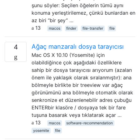
şunu söyler: Seçilen öğelerin tümü aynı
konuma yerleştirilemez, çünkü bunlardan en
az biri “bir şey” …
13
macos
finder
file-transfer
file
Ağaç manzaralı dosya tarayıcısı
4
Mac OS X 10.10 (Yosemite) için
olabildiğince çok aşağıdaki özelliklere
sahip bir dosya tarayıcısı arıyorum (azalan
önem ile yaklaşık olarak sıralanmıştır): ana
bölmeyle birlikte bir treeview var ağaç
görünümünü ana bölmeyle otomatik olarak
senkronize et düzenlenebilir adres çubuğu
ENTERbir klasöre / dosyaya tek bir fare
tuşuna basarak veya tıklatarak açar …
13
macos
software-recommendation
yosemite
file