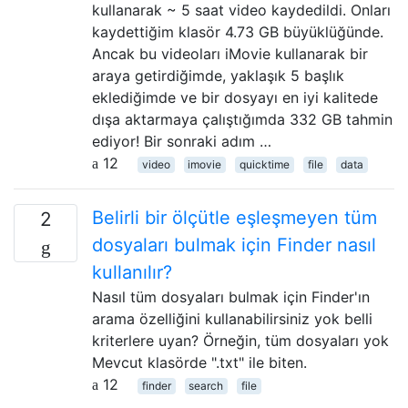
kullanarak ~ 5 saat video kaydedildi. Onları
kaydettiğim klasör 4.73 GB büyüklüğünde.
Ancak bu videoları iMovie kullanarak bir
araya getirdiğimde, yaklaşık 5 başlık
eklediğimde ve bir dosyayı en iyi kalitede
dışa aktarmaya çalıştığımda 332 GB tahmin
ediyor! Bir sonraki adım …
12
video
imovie
quicktime
file
data
Belirli bir ölçütle eşleşmeyen tüm
2
dosyaları bulmak için Finder nasıl
kullanılır?
Nasıl tüm dosyaları bulmak için Finder'ın
arama özelliğini kullanabilirsiniz yok belli
kriterlere uyan? Örneğin, tüm dosyaları yok
Mevcut klasörde ".txt" ile biten.
12
finder
search
file