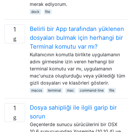
merak ediyorum.
dock
file
Belirli bir App tarafından yüklenen
1
dosyaları bulmak için herhangi bir
Terminal komutu var mı?
Kullanıcının komutla birlikte uygulamanın
adını girmesine izin veren herhangi bir
terminal komutu var mı, uygulamanın
mac'unuza oluşturduğu veya yüklediği tüm
gizli dosyaları ve klasörleri gösterir.
macos
terminal
mac
command-line
file
Dosya sahipliği ile ilgili garip bir
1
sorun
Geçenlerde sunucu sürücülerini bir OSX
10.6 sunucusundan Yosemite (10.10.4) ve