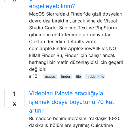
engelleyebilirim?
MacOS Sierra'daki Finder'da gizli dosyaları
devre dışı bıraktım, ancak yine de Visual
Studio Code, Sublime Text ve PhpStorm
gibi metin editörlerimde görünüyorlar.
Çoktan denedim defaults write
com.apple.Finder AppleShowAllFiles NO
killall Finder Bu, Finder için çalışır ancak
herhangi bir metin düzenleyicisi için geçerli
değildir.
12
macos
finder
file
hidden-file
Videoları iMovie aracılığıyla
1
işlemek dosya boyutunu 70 kat
artırır
Bu sadece benim merakım. Yaklaşık 10-20
dakikalık bölümlere ayrılmış Quicktime