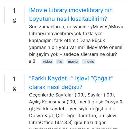
İMovie Library.imovielibrary'nin
1
boyutunu nasıl kısaltabilirim?
Son zamanlarda, dosyanın ~/Movies/iMovie
Library.imovielibraryçok fazla yer
kapladığını fark ettim : Daha küçük
yapmanın bir yolu var mı? İMovie'de önemli
bir şeyim yok - sadece silersem ne olur?
8
video
file
movie
imovie
“Farklı Kaydet…” işlevi “Çoğalt”
1
olarak nasıl değişti?
Geçenlerde Sayfalar ('09), Sayılar ('09),
Açılış Konuşması ('09) menü girişi: Dosya &
gt; Farklı kaydet… yenisiyle değiştirildi:
Dosya & gt; Çift Diğer taraftan, bu işlevi
LibreOffice (4.2.3.3) gibi bazı diğer