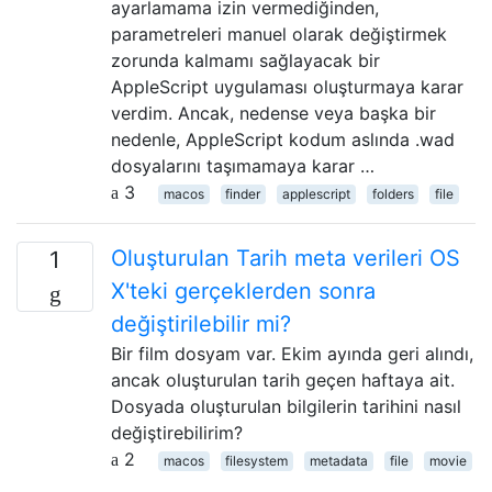
ayarlamama izin vermediğinden,
parametreleri manuel olarak değiştirmek
zorunda kalmamı sağlayacak bir
AppleScript uygulaması oluşturmaya karar
verdim. Ancak, nedense veya başka bir
nedenle, AppleScript kodum aslında .wad
dosyalarını taşımamaya karar …
3
macos
finder
applescript
folders
file
Oluşturulan Tarih meta verileri OS
1
X'teki gerçeklerden sonra
değiştirilebilir mi?
Bir film dosyam var. Ekim ayında geri alındı,
ancak oluşturulan tarih geçen haftaya ait.
Dosyada oluşturulan bilgilerin tarihini nasıl
değiştirebilirim?
2
macos
filesystem
metadata
file
movie