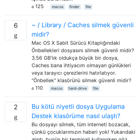
125
macos
finder
file
~ / Library / Caches silmek güvenli
6
midir?
Mac OS X Sabit Sürücü Kitaplığındaki
Önbellekleri dosyasını silmek güvenli midir?
3.56 GB'lık oldukça büyük bir dosya,
Caches bana ihtiyacım olmayan günlükleri
veya tarayıcı çerezlerini hatırlatıyor.
"Önbellek" klasörünü silmek güvenli midir?
110
macos
hard-drive
file
Bu kötü niyetli dosya Uygulama
2
Destek klasörüme nasıl ulaştı?
Bu dosyayı silmek, tüm interneti bozacak,
çünkü çocuklarımızın haberi yok! Yukarıdaki
alıntı, bugün bir terminali kullanırken göz