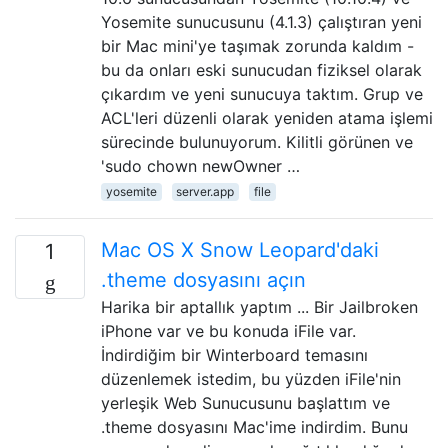
Yosemite sunucusunu (4.1.3) çalıştıran yeni
bir Mac mini'ye taşımak zorunda kaldım -
bu da onları eski sunucudan fiziksel olarak
çıkardım ve yeni sunucuya taktım. Grup ve
ACL'leri düzenli olarak yeniden atama işlemi
sürecinde bulunuyorum. Kilitli görünen ve
'sudo chown newOwner …
yosemite
server.app
file
Mac OS X Snow Leopard'daki
1
.theme dosyasını açın
Harika bir aptallık yaptım ... Bir Jailbroken
iPhone var ve bu konuda iFile var.
İndirdiğim bir Winterboard temasını
düzenlemek istedim, bu yüzden iFile'nin
yerleşik Web Sunucusunu başlattım ve
.theme dosyasını Mac'ime indirdim. Bunu