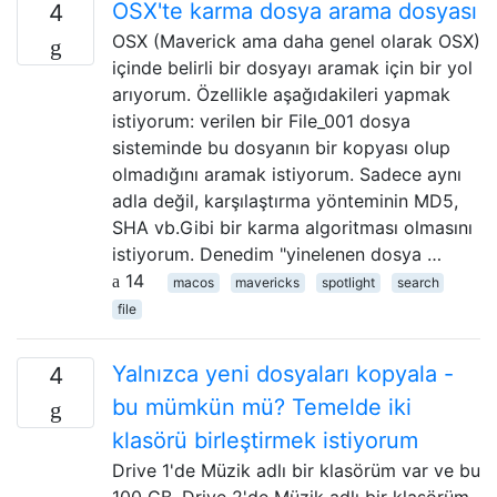
OSX'te karma dosya arama dosyası
4
OSX (Maverick ama daha genel olarak OSX)
içinde belirli bir dosyayı aramak için bir yol
arıyorum. Özellikle aşağıdakileri yapmak
istiyorum: verilen bir File_001 dosya
sisteminde bu dosyanın bir kopyası olup
olmadığını aramak istiyorum. Sadece aynı
adla değil, karşılaştırma yönteminin MD5,
SHA vb.Gibi bir karma algoritması olmasını
istiyorum. Denedim "yinelenen dosya …
14
macos
mavericks
spotlight
search
file
Yalnızca yeni dosyaları kopyala -
4
bu mümkün mü? Temelde iki
klasörü birleştirmek istiyorum
Drive 1'de Müzik adlı bir klasörüm var ve bu
100 GB. Drive 2'de Müzik adlı bir klasörüm