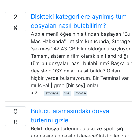
Diskteki kategorilere ayrılmış tüm
2
dosyaları nasıl bulabilirim?
Apple menü öğesinin altından başlayan "Bu
Mac Hakkında" iletişim kutusunda, Storage
'sekmesi' 42.43 GB Film olduğunu söylüyor.
Tamam, sistemin film olarak sınıflandırdığı
tüm bu dosyaları nasıl bulabilirim? Başka bir
deyişle - OSX onları nasıl buldu? Onları
hiçbir yerde bulamıyorum. Bir Terminal var
mı ls -al | grep [bir şey] onları …
2
storage
file
movie
Bulucu aramasındaki dosya
0
türlerini gizle
Belirli dosya türlerini bulucu ve spot ışığı
aramasından nasıl gizleyeceğinizi bilen var