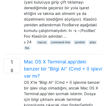
(yani bulucuya girip çift tıklamayı
denediğimde geçersiz bir yola işaret
ettiğini ve takma adı silmemi ya da
düzeltmemi istediğimi söylüyor). Klasörü
yeniden adlandırmalı FooBarve aşağıdaki
komutu çalıştırmalıydım: ln -s ~/FooBar/
Foo Klasörün adından …
24
macos
command-line
symlink
alias
file
Mac OS X Terminal.app'deki
1
benzer bir “Bilgi Al” (Cmd + I) işlevi
var mı?
OS X'te "Bilgi Al" (Cmd + I) işlevine benzer
bir işlev olup olmadığını, ancak Mac OS X
Terminal.app'den sormak isterim. Dosya
için bilgi çıktısını ancak terminal
konsolunda çıkacak olan finderGetInfo