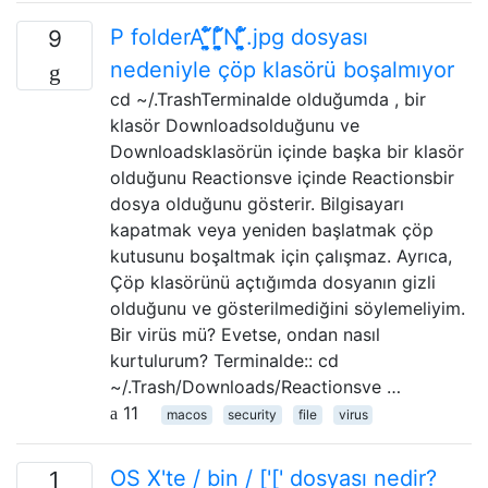
P folderA ͎̮͉͍ͨ̈́̾̈́I ͎̮͉͍ͨ̈́̾̈́N ͎̮͉͍ͨ̈́̾̈́.jpg dosyası
9
nedeniyle çöp klasörü boşalmıyor
cd ~/.TrashTerminalde olduğumda , bir
klasör Downloadsolduğunu ve
Downloadsklasörün içinde başka bir klasör
olduğunu Reactionsve içinde Reactionsbir
dosya olduğunu gösterir. Bilgisayarı
kapatmak veya yeniden başlatmak çöp
kutusunu boşaltmak için çalışmaz. Ayrıca,
Çöp klasörünü açtığımda dosyanın gizli
olduğunu ve gösterilmediğini söylemeliyim.
Bir virüs mü? Evetse, ondan nasıl
kurtulurum? Terminalde:: cd
~/.Trash/Downloads/Reactionsve …
11
macos
security
file
virus
OS X'te / bin / ['[' dosyası nedir?
1