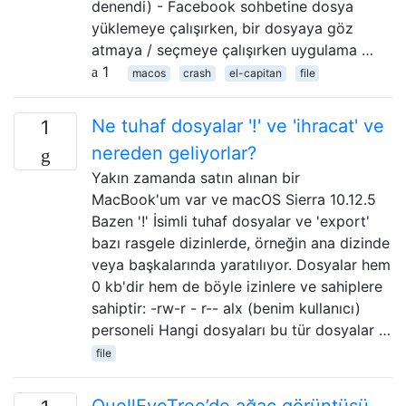
denendi) - Facebook sohbetine dosya
yüklemeye çalışırken, bir dosyaya göz
atmaya / seçmeye çalışırken uygulama …
1
macos
crash
el-capitan
file
Ne tuhaf dosyalar '!' ve 'ihracat' ve
1
nereden geliyorlar?
Yakın zamanda satın alınan bir
MacBook'um var ve macOS Sierra 10.12.5
Bazen '!' İsimli tuhaf dosyalar ve 'export'
bazı rasgele dizinlerde, örneğin ana dizinde
veya başkalarında yaratılıyor. Dosyalar hem
0 kb'dir hem de böyle izinlere ve sahiplere
sahiptir: -rw-r - r-- alx (benim kullanıcı)
personeli Hangi dosyaları bu tür dosyalar …
file
QuollEyeTree’de ağaç görüntüsü