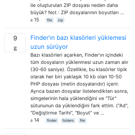
ile oluşturulan ZIP dosyası neden daha
büyük? Not : ZIP dosyalarının boyutları …
15
file
zip
Finder'ın bazı klasörleri yüklemesi
9
uzun sürüyor
Bazı klasörleri açarken, Finder'ın içindeki
tüm dosyaların yüklenmesi uzun zaman alır
(30-60 saniye). Özellikle, bu klasörler tipik
olarak her biri yaklaşık 10 kb olan 10-50
PHP dosyası (metin dosyalarıdır) içerir.
Ayrıca bazen dosyalar listelendikten sonra,
simgelerinin hala yüklendiğini ve "Tür"
sütununun da yüklendiğini fark ettim. ("Ad",
"Değiştirme Tarihi", "Boyut" ve …
14
finder
folders
file