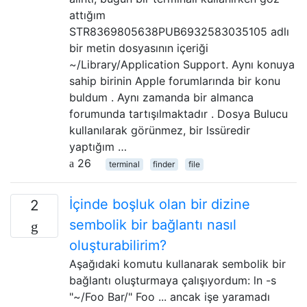
attığım
STR8369805638PUB6932583035105 adlı
bir metin dosyasının içeriği
~/Library/Application Support. Aynı konuya
sahip birinin Apple forumlarında bir konu
buldum . Aynı zamanda bir almanca
forumunda tartışılmaktadır . Dosya Bulucu
kullanılarak görünmez, bir lssüredir
yaptığım …
26
terminal
finder
file
İçinde boşluk olan bir dizine
2
sembolik bir bağlantı nasıl
oluşturabilirim?
Aşağıdaki komutu kullanarak sembolik bir
bağlantı oluşturmaya çalışıyordum: ln -s
"~/Foo Bar/" Foo ... ancak işe yaramadı