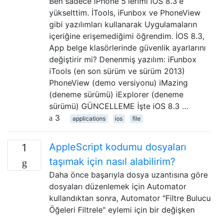
Ben sadece iPhone 5'lerimi iOS 8.3'e
yükselttim. İTools, iFunbox ve PhoneView
gibi yazılımları kullanarak Uygulamaların
içeriğine erişemediğimi öğrendim. İOS 8.3,
App belge klasörlerinde güvenlik ayarlarını
değiştirir mi? Denenmiş yazılım: iFunbox
iTools (en son sürüm ve sürüm 2013)
PhoneView (demo versiyonu) iMazing
(deneme sürümü) iExplorer (deneme
sürümü) GÜNCELLEME İşte iOS 8.3 …
3
applications
ios
file
AppleScript kodumu dosyaları
1
taşımak için nasıl alabilirim?
Daha önce başarıyla dosya uzantısına göre
dosyaları düzenlemek için Automator
kullandıktan sonra, Automator "Filtre Bulucu
Öğeleri Filtrele" eylemi için bir değişken