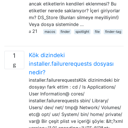
ancak etiketlerin kendileri eklenmesi? Bu
etiketler nerede saklanıyor? İçeri giriyorlar
mı? DS_Store (Bunları silmeye meyilliyim!)
Veya dosya sisteminde …
21
macos
finder
spotlight
file
finder-tag
Kök dizindeki
1
installer.failurerequests dosyası
nedir?
installer.failurerequestsKök dizinimdeki bir
dosyayı fark ettim : cd / ls Applications/
User Information@ cores/
installer.failurerequests sbin/ Library/
Users/ dev/ net/ tmp@ Network/ Volumes/
etc@ opt/ usr/ System/ bin/ home/ private/
var@ Bir çeşit plist ve içeriği şöyle: &lt;?xml
version="1.0" encoding="UTF-8"?&gt;