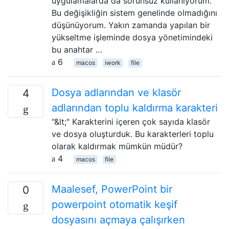
uygulamalarda da sorunsuz kullanıyorum.
Bu değişikliğin sistem genelinde olmadığını
düşünüyorum. Yakın zamanda yapılan bir
yükseltme işleminde dosya yönetimindeki
bu anahtar …
6
macos
iwork
file
Dosya adlarından ve klasör
4
adlarından toplu kaldırma karakteri
"&lt;" Karakterini içeren çok sayıda klasör
ve dosya oluşturduk. Bu karakterleri toplu
olarak kaldırmak mümkün müdür?
4
macos
file
Maalesef, PowerPoint bir
0
powerpoint otomatik keşif
dosyasını açmaya çalışırken