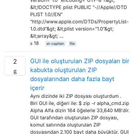
&lt;!DOCTYPE plist PUBLIC "-//Apple//DTD
PLIST 1.0//EN"
"http://www.apple.com/DTDs/PropertyList-
1.0.dtd"&gt; &lt;plist version="1.0"&gt;
&lt;array&gt; …
18
el-capitan
file
GUI ile oluşturulan ZIP dosyaları bir
2
kabukta oluşturulan ZIP
dosyalarından daha fazla bayt
içerir
Aynı dizinde iki ZIP dosyası oluşturdum .
Biri GUI ile, diğeri ile: $ zip -r alpha_cmd.zip
Alpha Alfa dizin 164 öğelerle 33,640 MB'dir.
GUI tarafından oluşturulan ZIP dosyası,
komut satırında oluşturulan ZIP
dosyasından 2.100 bayt daha büyüktür. GUI