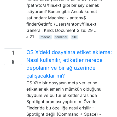
/path/to/a/file.ext gibi bir şey demek
istiyorum? Bunun gibi: Ancak komut
satırından: Machine:~ antony$
finderGetInfo /Users/antony/file.ext
General: Kind: Document Size: 29 …
21
macos
terminal
file
OS X'deki dosyalara etiket ekleme:
1
Nasıl kullanılır, etiketler nerede
depolanır ve bir ağ üzerinde
çalışacaklar mı?
OS X'te bir dosyanın meta verilerine
etiketler eklemenin mümkün olduğunu
duydum ve bu tür etiketler arasında
Spotlight araması yaptırdım. Özetle,
Finder'da bu özelliğe nasıl erişilir -
Spotlight değil (Command + Space) -