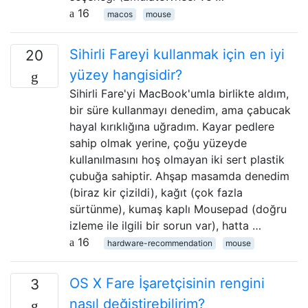
16
macos
mouse
Sihirli Fareyi kullanmak için en iyi
20
yüzey hangisidir?
Sihirli Fare'yi MacBook'umla birlikte aldım,
bir süre kullanmayı denedim, ama çabucak
hayal kırıklığına uğradım. Kayar pedlere
sahip olmak yerine, çoğu yüzeyde
kullanılmasını hoş olmayan iki sert plastik
çubuğa sahiptir. Ahşap masamda denedim
(biraz kir çizildi), kağıt (çok fazla
sürtünme), kumaş kaplı Mousepad (doğru
izleme ile ilgili bir sorun var), hatta …
16
hardware-recommendation
mouse
OS X Fare İşaretçisinin rengini
3
nasıl değiştirebilirim?