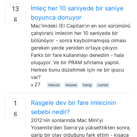
İmleç her 10 saniyede bir saniye
13
boyunca donuyor
Mac'imdeki (El Capitan'ın en son sürümünü
çalıştıran) imlecim her 10 saniyede bir
bölünüyor - sonra kaybolmamışsa olması
gereken yerde yeniden ortaya çıkıyor.
Farklı bir fare kullanmayı denedim - hala
oluşuyor. Ve bir PRAM sıfırlama yaptık.
Herkes bunu düzeltmek için ne bir ipucu
var?
27
macos
mouse
hang
cursor
Rasgele dev bir fare imlecinin
1
sebebi nedir?
2012'nin sonlarında Mac Mini'yi
Yosemite'den Sierra'ya yükselttikten sonra,
garip bir olay olduğunu fark ettim - kısaca