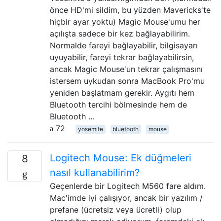
önce HD'mi sildim, bu yüzden Mavericks'te
hiçbir ayar yoktu) Magic Mouse'umu her
açılışta sadece bir kez bağlayabilirim.
Normalde fareyi bağlayabilir, bilgisayarı
uyuyabilir, fareyi tekrar bağlayabilirsin,
ancak Magic Mouse'un tekrar çalışmasını
istersem uykudan sonra MacBook Pro'mu
yeniden başlatmam gerekir. Aygıtı hem
Bluetooth tercihi bölmesinde hem de
Bluetooth …
72
yosemite
bluetooth
mouse
Logitech Mouse: Ek düğmeleri
8
nasıl kullanabilirim?
Geçenlerde bir Logitech M560 fare aldım.
Mac'imde iyi çalışıyor, ancak bir yazılım /
prefane (ücretsiz veya ücretli) olup