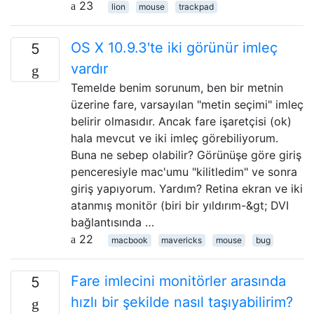
23
lion
mouse
trackpad
OS X 10.9.3'te iki görünür imleç
5
vardır
Temelde benim sorunum, ben bir metnin
üzerine fare, varsayılan "metin seçimi" imleç
belirir olmasıdır. Ancak fare işaretçisi (ok)
hala mevcut ve iki imleç görebiliyorum.
Buna ne sebep olabilir? Görünüşe göre giriş
penceresiyle mac'umu "kilitledim" ve sonra
giriş yapıyorum. Yardım? Retina ekran ve iki
atanmış monitör (biri bir yıldırım-&gt; DVI
bağlantısında …
22
macbook
mavericks
mouse
bug
Fare imlecini monitörler arasında
5
hızlı bir şekilde nasıl taşıyabilirim?