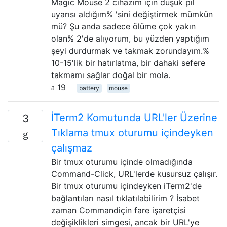
Magic Mouse 2 cihazım için düşük pil
uyarısı aldığım% 'sini değiştirmek mümkün
mü? Şu anda sadece ölüme çok yakın
olan% 2'de alıyorum, bu yüzden yaptığım
şeyi durdurmak ve takmak zorundayım.%
10-15'lik bir hatırlatma, bir dahaki sefere
takmamı sağlar doğal bir mola.
19
battery
mouse
İTerm2 Komutunda URL'ler Üzerine
3
Tıklama tmux oturumu içindeyken
çalışmaz
Bir tmux oturumu içinde olmadığında
Command-Click, URL'lerde kusursuz çalışır.
Bir tmux oturumu içindeyken iTerm2'de
bağlantıları nasıl tıklatılabilirim ? İsabet
zaman Commandiçin fare işaretçisi
değişiklikleri simgesi, ancak bir URL'ye