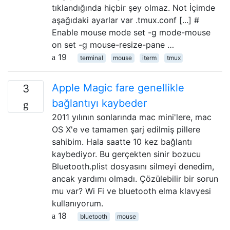
tıklandığında hiçbir şey olmaz. Not İçimde
aşağıdaki ayarlar var .tmux.conf [...] #
Enable mouse mode set -g mode-mouse
on set -g mouse-resize-pane …
19
terminal
mouse
iterm
tmux
Apple Magic fare genellikle
3
bağlantıyı kaybeder
2011 yılının sonlarında mac mini'lere, mac
OS X'e ve tamamen şarj edilmiş pillere
sahibim. Hala saatte 10 kez bağlantı
kaybediyor. Bu gerçekten sinir bozucu
Bluetooth.plist dosyasını silmeyi denedim,
ancak yardımı olmadı. Çözülebilir bir sorun
mu var? Wi Fi ve bluetooth elma klavyesi
kullanıyorum.
18
bluetooth
mouse