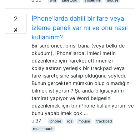
wifi
bluetooth
yosemite
mouse
İPhone'larda dahili bir fare veya
2
izleme paneli var mı ve onu nasıl
kullanırım?
Bir süre önce, birisi bana (veya belki de
okudum), iPhone'larda, imleci metin
düzenleme için hareket ettirmenizi
kolaylaştıran yerleşik bir trackpad veya
fare işaretçisine sahip olduğunu söyledi.
Bunun gerçekten mümkün olup olmadığını
bilmek istiyorum? Şu anda bilgisayarım
tamirat yapıyor ve Word belgesini
düzenlemek için bir iPhone kullanıyorum ve
bunu yapabilmek çok …
37
iphone
ios
mouse
trackpad
multi-touch