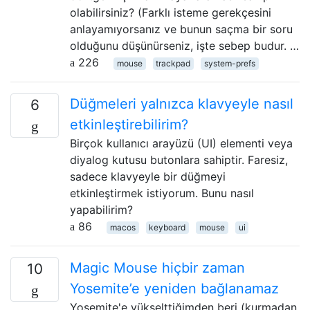
olabilirsiniz? (Farklı isteme gerekçesini
anlayamıyorsanız ve bunun saçma bir soru
olduğunu düşünürseniz, işte sebep budur. …
226
mouse
trackpad
system-prefs
Düğmeleri yalnızca klavyeyle nasıl
6
etkinleştirebilirim?
Birçok kullanıcı arayüzü (UI) elementi veya
diyalog kutusu butonlara sahiptir. Faresiz,
sadece klavyeyle bir düğmeyi
etkinleştirmek istiyorum. Bunu nasıl
yapabilirim?
86
macos
keyboard
mouse
ui
Magic Mouse hiçbir zaman
10
Yosemite’e yeniden bağlanamaz
Yosemite'e yükselttiğimden beri (kurmadan