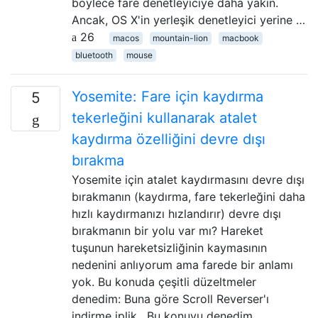
böylece fare denetleyiciye daha yakın.
Ancak, OS X'in yerleşik denetleyici yerine …
26
macos
mountain-lion
macbook
bluetooth
mouse
Yosemite: Fare için kaydırma
5
tekerleğini kullanarak atalet
kaydırma özelliğini devre dışı
bırakma
Yosemite için atalet kaydırmasını devre dışı
bırakmanın (kaydırma, fare tekerleğini daha
hızlı kaydırmanızı hızlandırır) devre dışı
bırakmanın bir yolu var mı? Hareket
tuşunun hareketsizliğinin kaymasının
nedenini anlıyorum ama farede bir anlamı
yok. Bu konuda çeşitli düzeltmeler
denedim: Buna göre Scroll Reverser'ı
indirme iplik . Bu konuyu denedim