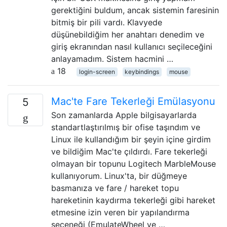
gerektiğini buldum, ancak sistemin faresinin
bitmiş bir pili vardı. Klavyede
düşünebildiğim her anahtarı denedim ve
giriş ekranından nasıl kullanıcı seçileceğini
anlayamadım. Sistem hacmini …
18
login-screen
keybindings
mouse
Mac'te Fare Tekerleği Emülasyonu
5
Son zamanlarda Apple bilgisayarlarda
standartlaştırılmış bir ofise taşındım ve
Linux ile kullandığım bir şeyin içine girdim
ve bildiğim Mac'te çıldırdı. Fare tekerleği
olmayan bir topunu Logitech MarbleMouse
kullanıyorum. Linux'ta, bir düğmeye
basmanıza ve fare / hareket topu
hareketinin kaydırma tekerleği gibi hareket
etmesine izin veren bir yapılandırma
seçeneği (EmulateWheel ve …