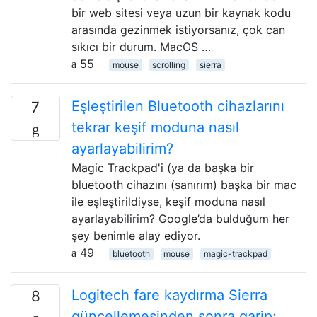
bir web sitesi veya uzun bir kaynak kodu
arasında gezinmek istiyorsanız, çok can
sıkıcı bir durum. MacOS …
55
mouse
scrolling
sierra
Eşleştirilen Bluetooth cihazlarını
7
tekrar keşif moduna nasıl
ayarlayabilirim?
Magic Trackpad'i (ya da başka bir
bluetooth cihazını (sanırım) başka bir mac
ile eşleştirildiyse, keşif moduna nasıl
ayarlayabilirim? Google’da bulduğum her
şey benimle alay ediyor.
49
bluetooth
mouse
magic-trackpad
Logitech fare kaydırma Sierra
8
güncellemesinden sonra garip;