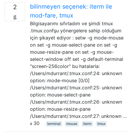
bilinmeyen seçenek: iterm ile
2
mod-fare, tmux
Bilgisayarımı sıfırladım ve şimdi tmux
.tmux.confşu yönergelere sahip olduğum
için şikayet ediyor : setw -g mode-mouse
on set -g mouse-select-pane on set -g
mouse-resize-pane on set -g mouse-
select-window off set -g default-terminal
"screen-256color" bu hatalarla:
/Users/mdurrant/.tmux.conf:24: unknown
option: mode-mouse [0/0]
/Users/mdurrant/.tmux.conf:25: unknown
option: mouse-select-pane
/Users/mdurrant/.tmux.conf:26: unknown
option: mouse-resize-pane
/Users/mdurrant/.tmux.conf:27: unknown …
30
terminal
mouse
iterm
tmux