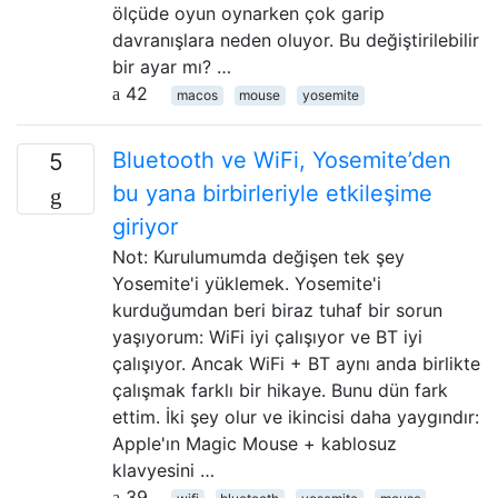
ölçüde oyun oynarken çok garip
davranışlara neden oluyor. Bu değiştirilebilir
bir ayar mı? …
42
macos
mouse
yosemite
Bluetooth ve WiFi, Yosemite’den
5
bu yana birbirleriyle etkileşime
giriyor
Not: Kurulumumda değişen tek şey
Yosemite'i yüklemek. Yosemite'i
kurduğumdan beri biraz tuhaf bir sorun
yaşıyorum: WiFi iyi çalışıyor ve BT iyi
çalışıyor. Ancak WiFi + BT aynı anda birlikte
çalışmak farklı bir hikaye. Bunu dün fark
ettim. İki şey olur ve ikincisi daha yaygındır:
Apple'ın Magic Mouse + kablosuz
klavyesini …
39