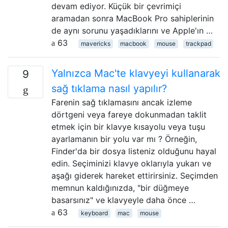
devam ediyor. Küçük bir çevrimiçi
aramadan sonra MacBook Pro sahiplerinin
de aynı sorunu yaşadıklarını ve Apple'ın …
63
mavericks
macbook
mouse
trackpad
Yalnızca Mac'te klavyeyi kullanarak
9
sağ tıklama nasıl yapılır?
Farenin sağ tıklamasını ancak izleme
dörtgeni veya fareye dokunmadan taklit
etmek için bir klavye kısayolu veya tuşu
ayarlamanın bir yolu var mı ? Örneğin,
Finder'da bir dosya listeniz olduğunu hayal
edin. Seçiminizi klavye oklarıyla yukarı ve
aşağı giderek hareket ettirirsiniz. Seçimden
memnun kaldığınızda, "bir düğmeye
basarsınız" ve klavyeyle daha önce …
63
keyboard
mac
mouse