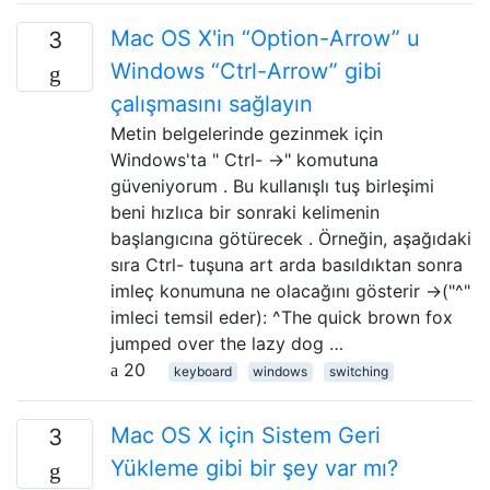
Mac OS X'in “Option-Arrow” u
3
Windows “Ctrl-Arrow” gibi
çalışmasını sağlayın
Metin belgelerinde gezinmek için
Windows'ta " Ctrl- →" komutuna
güveniyorum . Bu kullanışlı tuş birleşimi
beni hızlıca bir sonraki kelimenin
başlangıcına götürecek . Örneğin, aşağıdaki
sıra Ctrl- tuşuna art arda basıldıktan sonra
imleç konumuna ne olacağını gösterir →("^"
imleci temsil eder): ^The quick brown fox
jumped over the lazy dog …
20
keyboard
windows
switching
Mac OS X için Sistem Geri
3
Yükleme gibi bir şey var mı?