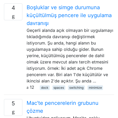
Boşluklar ve simge durumuna
4
küçültülmüş pencere ile uygulama
davranışı
Geçerli alanda açık olmayan bir uygulamayı
tıkladığımda davranışı değiştirmek
istiyorum. Şu anda, hangi alanın bu
uygulamaya sahip olduğu gider. Bunun
yerine, küçültülmüş pencereler de dahil
olmak üzere mevcut alanı tercih etmesini
istiyorum. örnek: İki adet açık Chrome
pencerem var. Biri alan 1'de küçültülür ve
ikincisi alan 2'de açıktır. Şu anda …
12
dock
spaces
switching
minimize
Mac'te pencerelerin grubunu
5
çözme
Ubuntu'dan geliyorum. Mac'te, çoklu