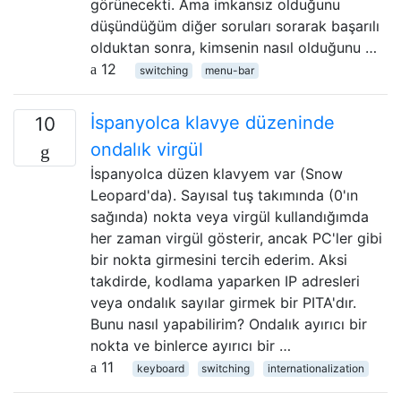
görünecekti. Ama imkansız olduğunu
düşündüğüm diğer soruları sorarak başarılı
olduktan sonra, kimsenin nasıl olduğunu …
12
switching
menu-bar
İspanyolca klavye düzeninde
10
ondalık virgül
İspanyolca düzen klavyem var (Snow
Leopard'da). Sayısal tuş takımında (0'ın
sağında) nokta veya virgül kullandığımda
her zaman virgül gösterir, ancak PC'ler gibi
bir nokta girmesini tercih ederim. Aksi
takdirde, kodlama yaparken IP adresleri
veya ondalık sayılar girmek bir PITA'dır.
Bunu nasıl yapabilirim? Ondalık ayırıcı bir
nokta ve binlerce ayırıcı bir …
11
keyboard
switching
internationalization