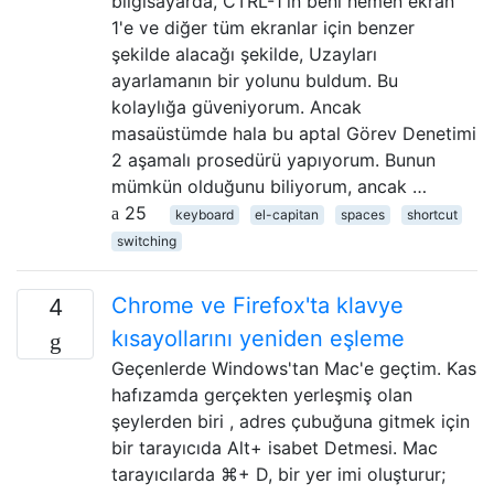
bilgisayarda, CTRL-1'in beni hemen ekran
1'e ve diğer tüm ekranlar için benzer
şekilde alacağı şekilde, Uzayları
ayarlamanın bir yolunu buldum. Bu
kolaylığa güveniyorum. Ancak
masaüstümde hala bu aptal Görev Denetimi
2 aşamalı prosedürü yapıyorum. Bunun
mümkün olduğunu biliyorum, ancak …
25
keyboard
el-capitan
spaces
shortcut
switching
Chrome ve Firefox'ta klavye
4
kısayollarını yeniden eşleme
Geçenlerde Windows'tan Mac'e geçtim. Kas
hafızamda gerçekten yerleşmiş olan
şeylerden biri , adres çubuğuna gitmek için
bir tarayıcıda Alt+ isabet Detmesi. Mac
tarayıcılarda ⌘+ D, bir yer imi oluşturur;