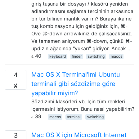
giriş tuşunu bir dosyayı / klasörü yeniden
adlandırmasını sağlama tercihinin arkasında
bir tür bilinen mantık var mı? Buraya ikame
tuş kombinasyonu için geldiğiniz için, ⌘-
Ove ⌘-down arrowikiniz de çalışacaksınız.
Ve tamamen anlıyorum ⌘-down, çünkü ⌘-
updizin ağacında "yukarı" gidiyor. Ancak …
40
keyboard
finder
switching
macos
Mac OS X Terminal'imi Ubuntu
4
terminali gibi sözdizime göre
yapabilir miyim?
Sözdizimi klasörleri vb. İçin tüm renkleri
içermesini istiyorum. Bunu nasıl yapabilirim?
39
macos
terminal
switching
Mac OS X için Microsoft Internet
3