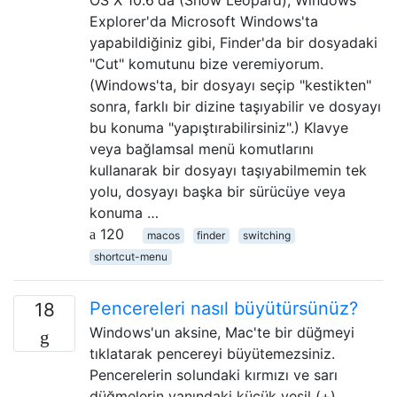
Explorer'da Microsoft Windows'ta
yapabildiğiniz gibi, Finder'da bir dosyadaki
"Cut" komutunu bize veremiyorum.
(Windows'ta, bir dosyayı seçip "kestikten"
sonra, farklı bir dizine taşıyabilir ve dosyayı
bu konuma "yapıştırabilirsiniz".) Klavye
veya bağlamsal menü komutlarını
kullanarak bir dosyayı taşıyabilmemin tek
yolu, dosyayı başka bir sürücüye veya
konuma …
120
macos
finder
switching
shortcut-menu
Pencereleri nasıl büyütürsünüz?
18
Windows'un aksine, Mac'te bir düğmeyi
tıklatarak pencereyi büyütemezsiniz.
Pencerelerin solundaki kırmızı ve sarı
düğmelerin yanındaki küçük yeşil (+)