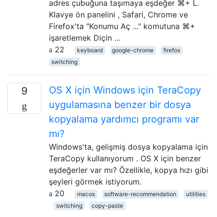
adres çubuğuna taşımaya eşdeğer ⌘+ L.
Klavye ön panelini , Safari, Chrome ve
Firefox'ta "Konumu Aç ..." komutuna ⌘+
işaretlemek Diçin …
22
keyboard
google-chrome
firefox
switching
OS X için Windows için TeraCopy
9
uygulamasına benzer bir dosya
kopyalama yardımcı programı var
mı?
Windows'ta, gelişmiş dosya kopyalama için
TeraCopy kullanıyorum . OS X için benzer
eşdeğerler var mı? Özellikle, kopya hızı gibi
şeyleri görmek istiyorum.
20
macos
software-recommendation
utilities
switching
copy-paste