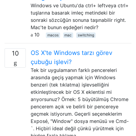
Windows ve Ubuntu'da ctrl+ leftveya ctrl+
tuşlarına basarak imleç metindeki bir
sonraki sözcüğün sonuna taşınabilir right.
Mac'te bunun eşdeğeri nedir?
10
macos
mac
switching
OS X'te Windows tarzı görev
10
çubuğu işlevi?
Tek bir uygulamanın farklı pencereleri
arasında geçiş yapmak için Windows
benzeri (tek tıklatma) işlevselliğini
etkinleştirecek bir OS X eklentisi mi
arıyorsunuz? Örnek: 5 büyütülmüş Chrome
pencerem açık ve belirli bir pencereye
geçmek istiyorum. Geçerli seçeneklerim
Exposé, "Window" dosya menüsü ve Cmd-
`. Hiçbiri ideal değil çünkü yürütmek için
birden fazla tıklama …