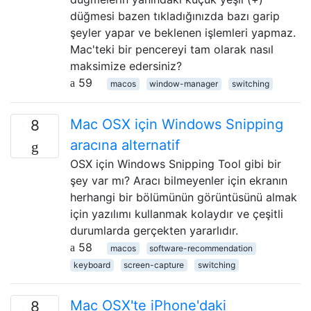
düğmesi bazen tıkladığınızda bazı garip
şeyler yapar ve beklenen işlemleri yapmaz.
Mac'teki bir pencereyi tam olarak nasıl
maksimize edersiniz?
59
macos
window-manager
switching
Mac OSX için Windows Snipping
8
aracına alternatif
OSX için Windows Snipping Tool gibi bir
şey var mı? Aracı bilmeyenler için ekranın
herhangi bir bölümünün görüntüsünü almak
için yazılımı kullanmak kolaydır ve çeşitli
durumlarda gerçekten yararlıdır.
58
macos
software-recommendation
keyboard
screen-capture
switching
Mac OSX'te iPhone'daki
8