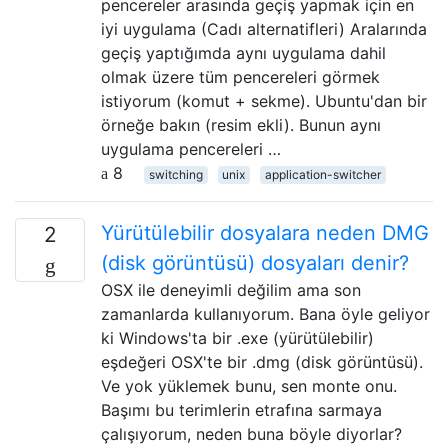
pencereler arasında geçiş yapmak için en
iyi uygulama (Cadı alternatifleri) Aralarında
geçiş yaptığımda aynı uygulama dahil
olmak üzere tüm pencereleri görmek
istiyorum (komut + sekme). Ubuntu'dan bir
örneğe bakın (resim ekli). Bunun aynı
uygulama pencereleri …
8
switching
unix
application-switcher
Yürütülebilir dosyalara neden DMG
2
(disk görüntüsü) dosyaları denir?
OSX ile deneyimli değilim ama son
zamanlarda kullanıyorum. Bana öyle geliyor
ki Windows'ta bir .exe (yürütülebilir)
eşdeğeri OSX'te bir .dmg (disk görüntüsü).
Ve yok yüklemek bunu, sen monte onu.
Başımı bu terimlerin etrafına sarmaya
çalışıyorum, neden buna böyle diyorlar?