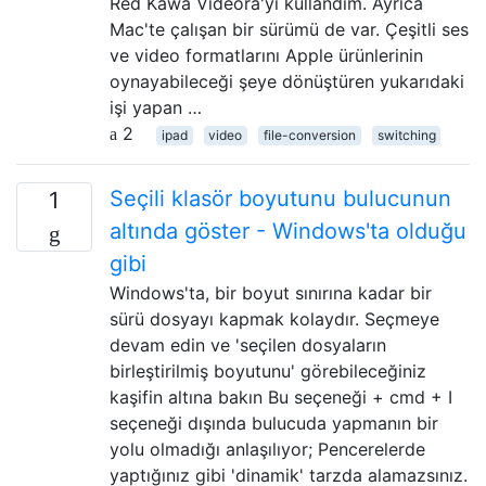
Red Kawa Videora'yı kullandım. Ayrıca
Mac'te çalışan bir sürümü de var. Çeşitli ses
ve video formatlarını Apple ürünlerinin
oynayabileceği şeye dönüştüren yukarıdaki
işi yapan …
2
ipad
video
file-conversion
switching
Seçili klasör boyutunu bulucunun
1
altında göster - Windows'ta olduğu
gibi
Windows'ta, bir boyut sınırına kadar bir
sürü dosyayı kapmak kolaydır. Seçmeye
devam edin ve 'seçilen dosyaların
birleştirilmiş boyutunu' görebileceğiniz
kaşifin altına bakın Bu seçeneği + cmd + I
seçeneği dışında bulucuda yapmanın bir
yolu olmadığı anlaşılıyor; Pencerelerde
yaptığınız gibi 'dinamik' tarzda alamazsınız.