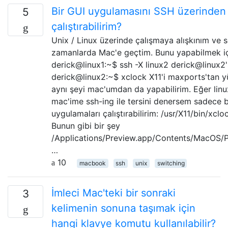
Bir GUI uygulamasını SSH üzerinden 
5
çalıştırabilirim?
Unix / Linux üzerinde çalışmaya alışkınım ve 
zamanlarda Mac'e geçtim. Bunu yapabilmek iç
derick@linux1:~$ ssh -X linux2 derick@linux2
derick@linux2:~$ xclock X11'i maxports'tan 
aynı şeyi mac'umdan da yapabilirim. Eğer lin
mac'ime ssh-ing ile tersini denersem sadece be
uygulamaları çalıştırabilirim: /usr/X11/bin/xcloc
Bunun gibi bir şey
/Applications/Preview.app/Contents/MacOS/
…
10
macbook
ssh
unix
switching
İmleci Mac'teki bir sonraki
3
kelimenin sonuna taşımak için
hangi klavye komutu kullanılabilir?