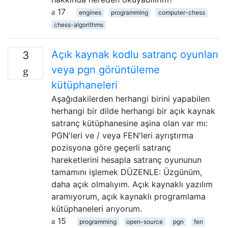
17
engines
programming
computer-chess
chess-algorithms
Açık kaynak kodlu satranç oyunları
3
veya pgn görüntüleme
kütüphaneleri
Aşağıdakilerden herhangi birini yapabilen
herhangi bir dilde herhangi bir açık kaynak
satranç kütüphanesine aşina olan var mı:
PGN'leri ve / veya FEN'leri ayrıştırma
pozisyona göre geçerli satranç
hareketlerini hesapla satranç oyununun
tamamını işlemek DÜZENLE: Üzgünüm,
daha açık olmalıyım. Açık kaynaklı yazılım
aramıyorum, açık kaynaklı programlama
kütüphaneleri arıyorum.
15
programming
open-source
pgn
fen