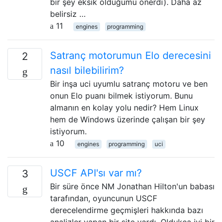
bir şey eksik olduğumu önerdi). Daha az
belirsiz …
11
engines
programming
Satranç motorumun Elo derecesini
2
nasıl bilebilirim?
Bir inşa uci uyumlu satranç motoru ve ben
onun Elo puanı bilmek istiyorum. Bunu
almanın en kolay yolu nedir? Hem Linux
hem de Windows üzerinde çalışan bir şey
istiyorum.
10
engines
programming
uci
USCF API'sı var mı?
3
Bir süre önce NM Jonathan Hilton'un babası
tarafından, oyuncunun USCF
derecelendirme geçmişleri hakkında bazı
analizler yapan bir site vardı. Oldukça iyi bir