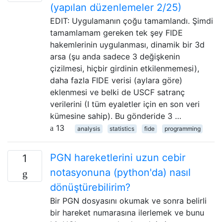
(yapılan düzenlemeler 2/25)
EDIT: Uygulamanın çoğu tamamlandı. Şimdi
tamamlamam gereken tek şey FIDE
hakemlerinin uygulanması, dinamik bir 3d
arsa (şu anda sadece 3 değişkenin
çizilmesi, hiçbir girdinin etkilenmemesi),
daha fazla FIDE verisi (aylara göre)
eklenmesi ve belki de USCF satranç
verilerini (I tüm eyaletler için en son veri
kümesine sahip). Bu gönderide 3 …
13
analysis
statistics
fide
programming
PGN hareketlerini uzun cebir
1
notasyonuna (python'da) nasıl
dönüştürebilirim?
Bir PGN dosyasını okumak ve sonra belirli
bir hareket numarasına ilerlemek ve bunu