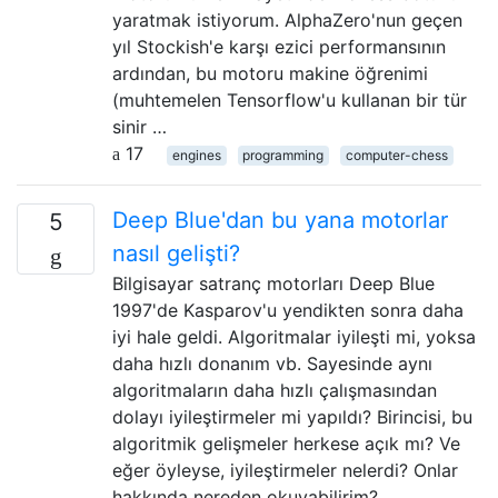
yaratmak istiyorum. AlphaZero'nun geçen
yıl Stockish'e karşı ezici performansının
ardından, bu motoru makine öğrenimi
(muhtemelen Tensorflow'u kullanan bir tür
sinir …
17
engines
programming
computer-chess
Deep Blue'dan bu yana motorlar
5
nasıl gelişti?
Bilgisayar satranç motorları Deep Blue
1997'de Kasparov'u yendikten sonra daha
iyi hale geldi. Algoritmalar iyileşti mi, yoksa
daha hızlı donanım vb. Sayesinde aynı
algoritmaların daha hızlı çalışmasından
dolayı iyileştirmeler mi yapıldı? Birincisi, bu
algoritmik gelişmeler herkese açık mı? Ve
eğer öyleyse, iyileştirmeler nelerdi? Onlar
hakkında nereden okuyabilirim?