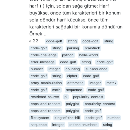
harf ( ) için, soldan sağa gitme: Harf
büyükse, önce tüm karakterleri bir konum
sola döndür harf küçükse, önce tüm
karakterleri sağdaki bir konumla döndürün
Örnek …
22
code-golf
string
code-golf
string
code-golf
string
parsing
brainfuck
code-challenge
python
hello-world
error-message
code-golf
string
code-golf
number
integer
counting
subsequence
code-golf
string
cipher
code-golf
array-manipulation
arithmetic
integer
matrix
code-golf
math
sequence
code-golf
restricted-source
pi
popularity-contest
cops-and-robbers
polyglot
popularity-contest
cops-and-robbers
polyglot
code-golf
file-system
king-of-the-hill
code-golf
number
sequence
integer
rational-numbers
string