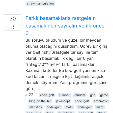
array-manipulation
Farklı basamaklarla rastgele n
30
basamaklı bir sayı alın ve ilk önce
0
Bu soruyu okudum ve güzel bir meydan
okuma olacağını düşündüm. Görev Bir giriş
ver 0&lt;n&lt;10rastgele bir sayı ile tam
olarak n basamak ilk değil bir 0 yani
f(n)&gt;10**(n-1)-1 farklı basamaklar
Kazanan kriterler Bu kod golf yani en kısa
kod kazanır. rasgele Eşit dağılımlı rasgele
demek istiyorum. Yani programın görüşüne
göre, …
22
code-golf
number
random
grid
game
king-of-the-hill
javascript
code-golf
arithmetic
statistics
code-golf
math
code-golf
math