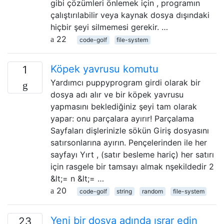
gibi çözümleri önlemek için , programın
çalıştırılabilir veya kaynak dosya dışındaki
hiçbir şeyi silmemesi gerekir. …
22
code-golf
file-system
Köpek yavrusu komutu
1
Yardımcı puppyprogram girdi olarak bir
dosya adı alır ve bir köpek yavrusu
yapmasını beklediğiniz şeyi tam olarak
yapar: onu parçalara ayırır! Parçalama
Sayfaları dişlerinizle sökün Giriş dosyasını
satırsonlarına ayırın. Pençelerinden ile her
sayfayı Yırt , (satır besleme hariç) her satırı
için rasgele bir tamsayı almak nşekildedir 2
&lt;= n &lt;= …
20
code-golf
string
random
file-system
Yeni bir dosya adında ısrar edin
23