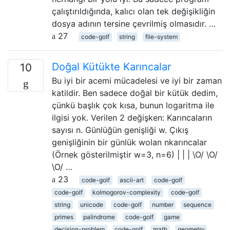
çalıştırıldığında, kalıcı olan tek değişikliğin
dosya adının tersine çevrilmiş olmasıdır. …
27
code-golf
string
file-system
Doğal Kütükte Karıncalar
10
Bu iyi bir acemi mücadelesi ve iyi bir zaman
katildir. Ben sadece doğal bir kütük dedim,
çünkü başlık çok kısa, bunun logaritma ile
ilgisi yok. Verilen 2 değişken: Karıncaların
sayısı n. Günlüğün genişliği w. Çıkış
genişliğinin bir günlük wolan nkarıncalar
(Örnek gösterilmiştir w=3, n=6) | | | \O/ \O/
\O/ …
23
code-golf
ascii-art
code-golf
code-golf
kolmogorov-complexity
code-golf
string
unicode
code-golf
number
sequence
primes
palindrome
code-golf
game
decision-problem
code-golf
math
geometry