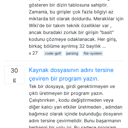
gösteren bir dizin tablosuna sahiptir.
Zamanla, bu girişler çok fazla bilgiyi az
miktarda bit olarak doldurdu. Meraklılar için
Wiki'de bir takım teknik özellikler var ,
ancak buradaki zorluk bir girişin "basit"
kodunu çözmeye odaklanacak. Her giriş,
birkaç bölüme ayrılmış 32 baytlık …
27
code-golf
parsing
file-system
Kaynak dosyasının adını tersine
30
çeviren bir program yazın.
Tek bir dosyaya, girdi gerektirmeyen ve
çıktı üretmeyen bir program yazın.
Çalıştırırken , kodu değiştirmeden veya
diğer kalıcı yan etkiler üretmeden , adından
bağımsız olarak içinde bulunduğu dosyanın
adını tersine çevirmelidir. Bunu başarmanın
herhangi bir yolu iyi. Bu sadece program