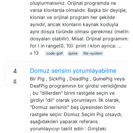
oluşturmalısınız. Orijinal programda ne
varsa klonlarda olmalıdır. Başka bir deyişle,
klonlar ve orijinal program her şekilde
aynıdır, ancak klonların kaynak koduyla
aynı dosya türünde olması gerekmez (metin
dosyaları olabilir). Misal: Orijinal programım:
for i in range(0, 10): print i klon ayrıca: …
13
code-golf
quine
file-system
Domuz serisini yorumlayabilme
4
Bir Pig , SickPig , DeadPig , QuinePig veya
DeafPig programının bir girdisi verildiğinde
, bu "dillerden" birini rastgele seçin ve
girdiyi "dil" olarak yorumlayın. İlk olarak,
"Domuz serisinin" beş üyesinden birini
rastgele seçin: Domuz Seçim Pig olsaydı,
aşağıdakileri yaparak referans
yorumlayıcıyı taklit edin : Girişteki