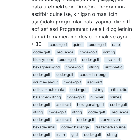
hata üretmektedir. Örneğin. Programınız
asdfbir quine ise, kırılgan olması için
aşağıdaki programlar hata yapmalıdır: sdf
adf asf asd Programınız (ve alt dizgilerinin
tümü) tamamen belirleyici olmalı ve aynı …
30
code-golf
quine
code-golf
date
code-golf
sequence
code-golf
sorting
file-system
code-golf
code-golf
ascii-art
hexagonal-grid
code-golf
string
arithmetic
code-golf
code-golf
code-challenge
source-layout
code-golf
ascii-art
cellular-automata
code-golf
string
arithmetic
balanced-string
code-golf
number
primes
code-golf
ascii-art
hexagonal-grid
code-golf
string
code-golf
string
code-golf
sequence
code-golf
ascii-art
code-golf
conversion
hexadecimal
code-challenge
restricted-source
code-golf
math
grid
code-golf
string