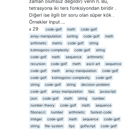
zaman olumsuz değildir) verin n. Bu,
tetrasyona iki ters fonksiyondan biridir .
Diğeri ise ilgili bir soru olan süper kök .
Örnekler Input …
29
code-golf
math
code-golf
array-manipulation
sorting
code-golf
math
arithmetic
matrix
code-golf
string
kolmogorov-complexity
code-golf
string
code-golf
math
sequence
arithmetic
recursion
code-golf
math
ascii-art
sequence
code-golf
math
array-manipulation
code-golf
code-golf
kolmogorov-complexity
code-golf
string
code-golf
string
decision-problem
code-golf
array-manipulation
tips
javascript
json
code-golf
math
string
number
number-theory
code-golf
math
sequence
fibonacci
number
arithmetic
fastest-code
integer
code-golf
math
sequence
code-golf
string
file-system
tips
golfscript
code-golf