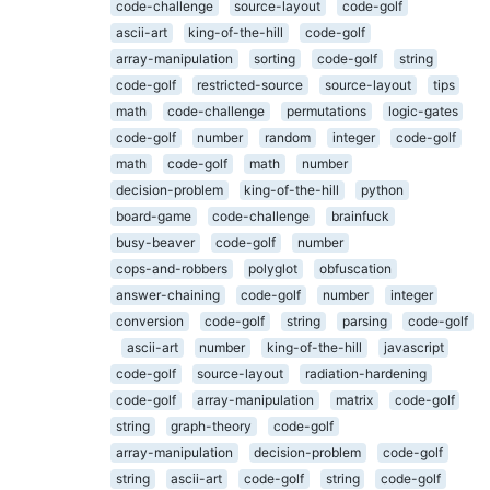
code-challenge
source-layout
code-golf
ascii-art
king-of-the-hill
code-golf
array-manipulation
sorting
code-golf
string
code-golf
restricted-source
source-layout
tips
math
code-challenge
permutations
logic-gates
code-golf
number
random
integer
code-golf
math
code-golf
math
number
decision-problem
king-of-the-hill
python
board-game
code-challenge
brainfuck
busy-beaver
code-golf
number
cops-and-robbers
polyglot
obfuscation
answer-chaining
code-golf
number
integer
conversion
code-golf
string
parsing
code-golf
ascii-art
number
king-of-the-hill
javascript
code-golf
source-layout
radiation-hardening
code-golf
array-manipulation
matrix
code-golf
string
graph-theory
code-golf
array-manipulation
decision-problem
code-golf
string
ascii-art
code-golf
string
code-golf