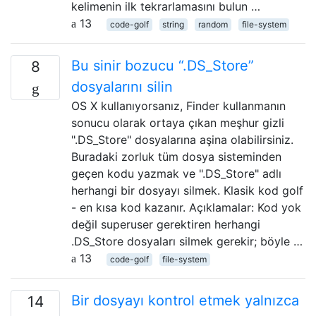
kelimenin ilk tekrarlamasını bulun …
13
code-golf
string
random
file-system
Bu sinir bozucu “.DS_Store”
8
dosyalarını silin
OS X kullanıyorsanız, Finder kullanmanın
sonucu olarak ortaya çıkan meşhur gizli
".DS_Store" dosyalarına aşina olabilirsiniz.
Buradaki zorluk tüm dosya sisteminden
geçen kodu yazmak ve ".DS_Store" adlı
herhangi bir dosyayı silmek. Klasik kod golf
- en kısa kod kazanır. Açıklamalar: Kod yok
değil superuser gerektiren herhangi
.DS_Store dosyaları silmek gerekir; böyle …
13
code-golf
file-system
Bir dosyayı kontrol etmek yalnızca
14