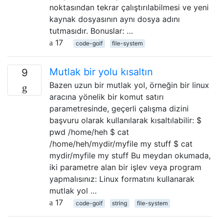
noktasından tekrar çalıştırılabilmesi ve yeni
kaynak dosyasının aynı dosya adını
tutmasıdır. Bonuslar: …
17
code-golf
file-system
Mutlak bir yolu kısaltın
9
Bazen uzun bir mutlak yol, örneğin bir linux
aracına yönelik bir komut satırı
parametresinde, geçerli çalışma dizini
başvuru olarak kullanılarak kısaltılabilir: $
pwd /home/heh $ cat
/home/heh/mydir/myfile my stuff $ cat
mydir/myfile my stuff Bu meydan okumada,
iki parametre alan bir işlev veya program
yapmalısınız: Linux formatını kullanarak
mutlak yol …
17
code-golf
string
file-system