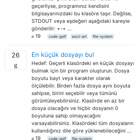
geçerliyse, programınız kendisini
bilgisayarınızdaki bu klasöre taşır. Değilse,
STDOUT veya eşdeğeri aşağıdaki kareyle
gönderilir: +-+ …
19
code-golf
ascii-art
file-system
En küçük dosyayı bul
26
Hedef: Geçerli klasördeki en küçük dosyayı
bulmak için bir program oluşturun. Dosya
boyutu bayt veya karakter olarak
ölçülebilir. Birden fazla dosya aynı boyuta
sahipse, birini seçebilir veya tümünü
görüntüleyebilirsiniz. Klasörde en az bir
dosya olacağını ve hiçbir dosyanın 0
boyutuna sahip olmayacağını
varsayabilirsiniz. Klasördeki tüm dosyaların
kullandığınız dile göre yüklenebileceğini …
19
code-golf
file-system