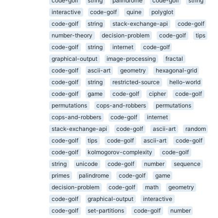
code-golf
string
palindrome
code-golf
string
interactive
code-golf
quine
polyglot
code-golf
string
stack-exchange-api
code-golf
number-theory
decision-problem
code-golf
tips
code-golf
string
internet
code-golf
graphical-output
image-processing
fractal
code-golf
ascii-art
geometry
hexagonal-grid
code-golf
string
restricted-source
hello-world
code-golf
game
code-golf
cipher
code-golf
permutations
cops-and-robbers
permutations
cops-and-robbers
code-golf
internet
stack-exchange-api
code-golf
ascii-art
random
code-golf
tips
code-golf
ascii-art
code-golf
code-golf
kolmogorov-complexity
code-golf
string
unicode
code-golf
number
sequence
primes
palindrome
code-golf
game
decision-problem
code-golf
math
geometry
code-golf
graphical-output
interactive
code-golf
set-partitions
code-golf
number