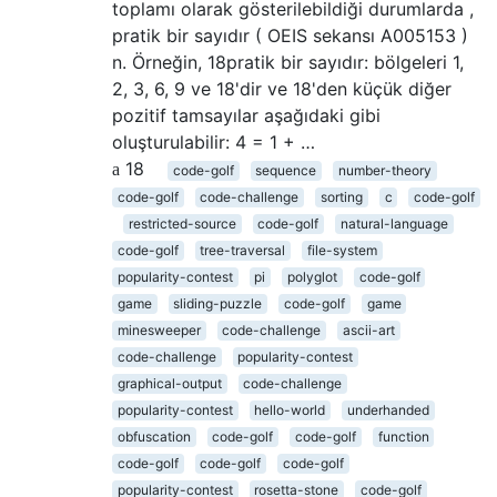
toplamı olarak gösterilebildiği durumlarda ,
pratik bir sayıdır ( OEIS sekansı A005153 )
n. Örneğin, 18pratik bir sayıdır: bölgeleri 1,
2, 3, 6, 9 ve 18'dir ve 18'den küçük diğer
pozitif tamsayılar aşağıdaki gibi
oluşturulabilir: 4 = 1 + …
18
code-golf
sequence
number-theory
code-golf
code-challenge
sorting
c
code-golf
restricted-source
code-golf
natural-language
code-golf
tree-traversal
file-system
popularity-contest
pi
polyglot
code-golf
game
sliding-puzzle
code-golf
game
minesweeper
code-challenge
ascii-art
code-challenge
popularity-contest
graphical-output
code-challenge
popularity-contest
hello-world
underhanded
obfuscation
code-golf
code-golf
function
code-golf
code-golf
code-golf
popularity-contest
rosetta-stone
code-golf