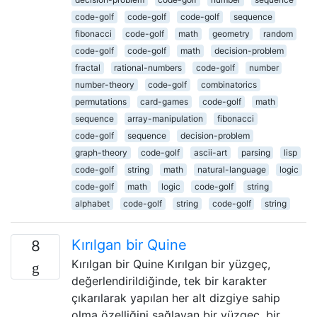
code-golf
code-golf
code-golf
sequence
fibonacci
code-golf
math
geometry
random
code-golf
code-golf
math
decision-problem
fractal
rational-numbers
code-golf
number
number-theory
code-golf
combinatorics
permutations
card-games
code-golf
math
sequence
array-manipulation
fibonacci
code-golf
sequence
decision-problem
graph-theory
code-golf
ascii-art
parsing
lisp
code-golf
string
math
natural-language
logic
code-golf
math
logic
code-golf
string
alphabet
code-golf
string
code-golf
string
Kırılgan bir Quine
8
Kırılgan bir Quine Kırılgan bir yüzgeç,
değerlendirildiğinde, tek bir karakter
çıkarılarak yapılan her alt dizgiye sahip
olma özelliğini sağlayan bir yüzgeç, bir