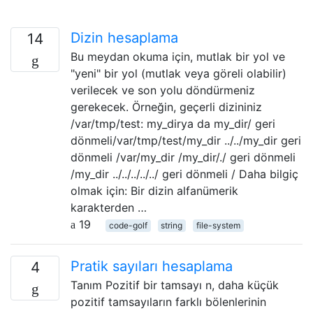
Dizin hesaplama
14
Bu meydan okuma için, mutlak bir yol ve
"yeni" bir yol (mutlak veya göreli olabilir)
verilecek ve son yolu döndürmeniz
gerekecek. Örneğin, geçerli dizininiz
/var/tmp/test: my_dirya da my_dir/ geri
dönmeli/var/tmp/test/my_dir ../../my_dir geri
dönmeli /var/my_dir /my_dir/./ geri dönmeli
/my_dir ../../../../../ geri dönmeli / Daha bilgiç
olmak için: Bir dizin alfanümerik
karakterden …
19
code-golf
string
file-system
Pratik sayıları hesaplama
4
Tanım Pozitif bir tamsayı n, daha küçük
pozitif tamsayıların farklı bölenlerinin