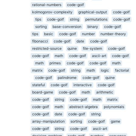
rational-numbers
code-golf
kolmogorov-complexity
graphical-output
code-golf
tips
code-golf
string
permutations
code-golf
sorting
base-conversion
binary
code-golf
tips
basic
code-golf
number
number-theory
fibonacci
code-golf
date
code-golf
restricted-source
quine
file-system
code-golf
code-golf
math
code-golf
ascii-art
code-golf
math
primes
code-golf
code-golf
math
matrix
code-golf
string
math
logic
factorial
code-golf
palindrome
code-golf
quine
stateful
code-golf
interactive
code-golf
board-game
code-golf
math
arithmetic
code-golf
string
code-golf
math
matrix
code-golf
math
abstract-algebra
polynomials
code-golf
date
code-golf
string
array-manipulation
sorting
code-golf
game
code-golf
string
code-golf
ascii-art
decision-problem
code-golf
number
sequence