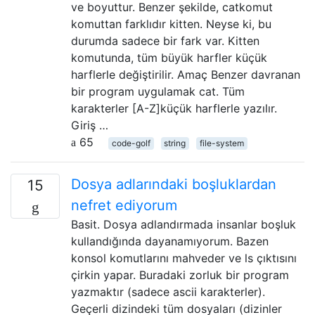
ve boyuttur. Benzer şekilde, catkomut
komuttan farklıdır kitten. Neyse ki, bu
durumda sadece bir fark var. Kitten
komutunda, tüm büyük harfler küçük
harflerle değiştirilir. Amaç Benzer davranan
bir program uygulamak cat. Tüm
karakterler [A-Z]küçük harflerle yazılır.
Giriş …
65
code-golf
string
file-system
Dosya adlarındaki boşluklardan
15
nefret ediyorum
Basit. Dosya adlandırmada insanlar boşluk
kullandığında dayanamıyorum. Bazen
konsol komutlarını mahveder ve ls çıktısını
çirkin yapar. Buradaki zorluk bir program
yazmaktır (sadece ascii karakterler).
Geçerli dizindeki tüm dosyaları (dizinler