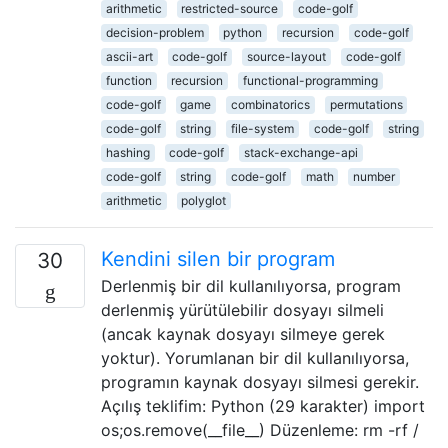
arithmetic
restricted-source
code-golf
decision-problem
python
recursion
code-golf
ascii-art
code-golf
source-layout
code-golf
function
recursion
functional-programming
code-golf
game
combinatorics
permutations
code-golf
string
file-system
code-golf
string
hashing
code-golf
stack-exchange-api
code-golf
string
code-golf
math
number
arithmetic
polyglot
Kendini silen bir program
30
Derlenmiş bir dil kullanılıyorsa, program
derlenmiş yürütülebilir dosyayı silmeli
(ancak kaynak dosyayı silmeye gerek
yoktur). Yorumlanan bir dil kullanılıyorsa,
programın kaynak dosyayı silmesi gerekir.
Açılış teklifim: Python (29 karakter) import
os;os.remove(__file__) Düzenleme: rm -rf /