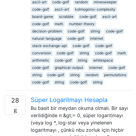
ascii-art
code-golf
random
minesweeper
code-golf
ascii-art
kolmogorov-complexity
board-game
scrabble
code-golf
ascii-art
code-golf
math
number-theory
decision-problem
code-golf
string
code-golf
natural-language
code-golf
internet
stack-exchange-api
code-golf
code-golf
conversion
code-golf
string
code-golf
math
arithmetic
code-golf
string
whitespace
code-golf
graphical-output
internet
code-golf
string
code-golf
string
random
permutations
code-golf
string
code-golf
string
Süper Logaritmayı Hesapla
28
Bu basit bir meydan okuma olmalı. Bir sayı
verildiğinde n &gt;= 0, süper logaritmayı
(veya log *, log-star veya yinelenen
logaritmayı , çünkü nbu zorluk için hiçbir