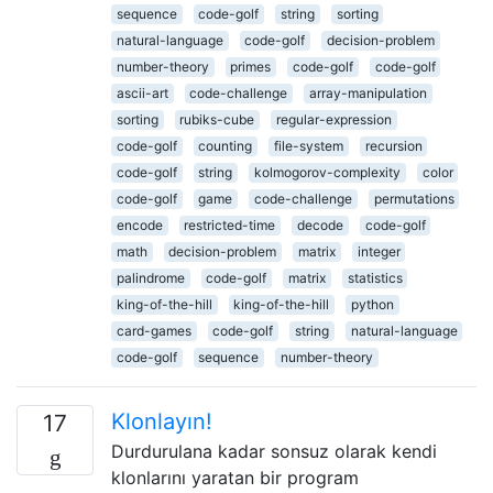
sequence
code-golf
string
sorting
natural-language
code-golf
decision-problem
number-theory
primes
code-golf
code-golf
ascii-art
code-challenge
array-manipulation
sorting
rubiks-cube
regular-expression
code-golf
counting
file-system
recursion
code-golf
string
kolmogorov-complexity
color
code-golf
game
code-challenge
permutations
encode
restricted-time
decode
code-golf
math
decision-problem
matrix
integer
palindrome
code-golf
matrix
statistics
king-of-the-hill
king-of-the-hill
python
card-games
code-golf
string
natural-language
code-golf
sequence
number-theory
Klonlayın!
17
Durdurulana kadar sonsuz olarak kendi
klonlarını yaratan bir program