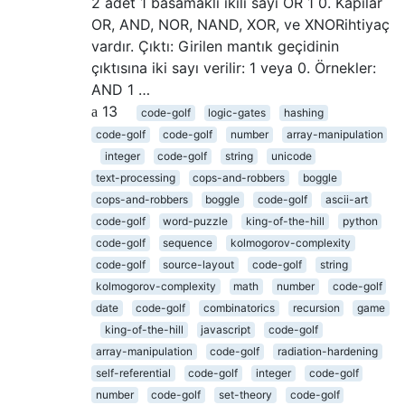
2 adet 1 basamaklı ikili sayı OR 1 0. Kapılar
OR, AND, NOR, NAND, XOR, ve XNORihtiyaç
vardır. Çıktı: Girilen mantık geçidinin
çıktısına iki sayı verilir: 1 veya 0. Örnekler:
AND 1 …
13
code-golf
logic-gates
hashing
code-golf
code-golf
number
array-manipulation
integer
code-golf
string
unicode
text-processing
cops-and-robbers
boggle
cops-and-robbers
boggle
code-golf
ascii-art
code-golf
word-puzzle
king-of-the-hill
python
code-golf
sequence
kolmogorov-complexity
code-golf
source-layout
code-golf
string
kolmogorov-complexity
math
number
code-golf
date
code-golf
combinatorics
recursion
game
king-of-the-hill
javascript
code-golf
array-manipulation
code-golf
radiation-hardening
self-referential
code-golf
integer
code-golf
number
code-golf
set-theory
code-golf