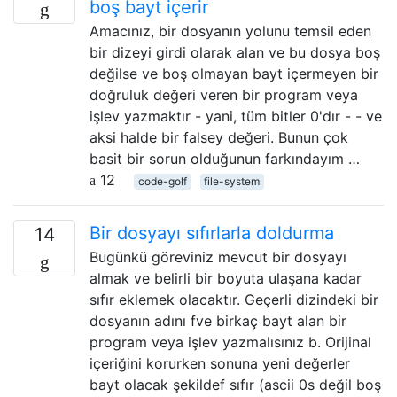
boş bayt içerir
Amacınız, bir dosyanın yolunu temsil eden
bir dizeyi girdi olarak alan ve bu dosya boş
değilse ve boş olmayan bayt içermeyen bir
doğruluk değeri veren bir program veya
işlev yazmaktır - yani, tüm bitler 0'dır - - ve
aksi halde bir falsey değeri. Bunun çok
basit bir sorun olduğunun farkındayım …
12
code-golf
file-system
Bir dosyayı sıfırlarla doldurma
14
Bugünkü göreviniz mevcut bir dosyayı
almak ve belirli bir boyuta ulaşana kadar
sıfır eklemek olacaktır. Geçerli dizindeki bir
dosyanın adını fve birkaç bayt alan bir
program veya işlev yazmalısınız b. Orijinal
içeriğini korurken sonuna yeni değerler
bayt olacak şekildef sıfır (ascii 0s değil boş