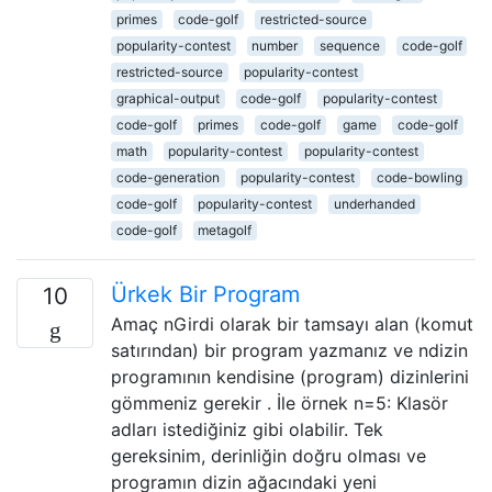
primes
code-golf
restricted-source
popularity-contest
number
sequence
code-golf
restricted-source
popularity-contest
graphical-output
code-golf
popularity-contest
code-golf
primes
code-golf
game
code-golf
math
popularity-contest
popularity-contest
code-generation
popularity-contest
code-bowling
code-golf
popularity-contest
underhanded
code-golf
metagolf
Ürkek Bir Program
10
Amaç nGirdi olarak bir tamsayı alan (komut
satırından) bir program yazmanız ve ndizin
programının kendisine (program) dizinlerini
gömmeniz gerekir . İle örnek n=5: Klasör
adları istediğiniz gibi olabilir. Tek
gereksinim, derinliğin doğru olması ve
programın dizin ağacındaki yeni