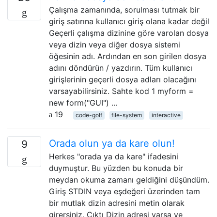
Çalışma zamanında, sorulması tutmak bir
giriş satırına kullanıcı giriş olana kadar değil
Geçerli çalışma dizinine göre varolan dosya
veya dizin veya diğer dosya sistemi
öğesinin adı. Ardından en son girilen dosya
adını döndürün / yazdırın. Tüm kullanıcı
girişlerinin geçerli dosya adları olacağını
varsayabilirsiniz. Sahte kod 1 myform =
new form("GUI") …
19
code-golf
file-system
interactive
Orada olun ya da kare olun!
9
Herkes "orada ya da kare" ifadesini
duymuştur. Bu yüzden bu konuda bir
meydan okuma zamanı geldiğini düşündüm.
Giriş STDIN veya eşdeğeri üzerinden tam
bir mutlak dizin adresini metin olarak
girersiniz. Çıktı Dizin adresi varsa ve