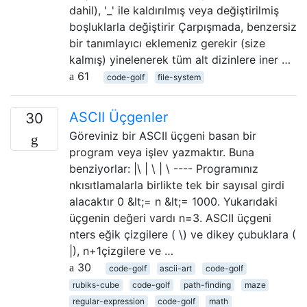
dahil), '_' ile kaldırılmış veya değiştirilmiş
boşluklarla değiştirir Çarpışmada, benzersiz
bir tanımlayıcı eklemeniz gerekir (size
kalmış) yinelenerek tüm alt dizinlere iner …
61
code-golf
file-system
ASCII Üçgenler
30
Göreviniz bir ASCII üçgeni basan bir
program veya işlev yazmaktır. Buna
benziyorlar: |\ | \ | \ ---- Programınız
nkısıtlamalarla birlikte tek bir sayısal girdi
alacaktır 0 &lt;= n &lt;= 1000. Yukarıdaki
üçgenin değeri vardı n=3. ASCII üçgeni
nters eğik çizgilere ( \) ve dikey çubuklara (
|), n+1çizgilere ve …
30
code-golf
ascii-art
code-golf
rubiks-cube
code-golf
path-finding
maze
regular-expression
code-golf
math