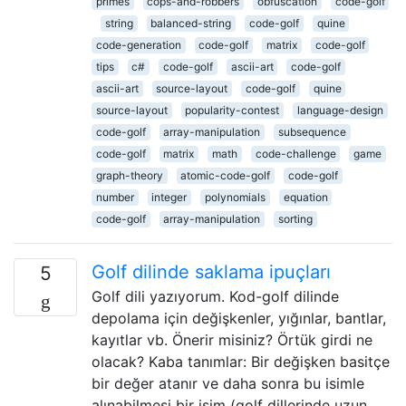
primes
cops-and-robbers
obfuscation
code-golf
string
balanced-string
code-golf
quine
code-generation
code-golf
matrix
code-golf
tips
c#
code-golf
ascii-art
code-golf
ascii-art
source-layout
code-golf
quine
source-layout
popularity-contest
language-design
code-golf
array-manipulation
subsequence
code-golf
matrix
math
code-challenge
game
graph-theory
atomic-code-golf
code-golf
number
integer
polynomials
equation
code-golf
array-manipulation
sorting
Golf dilinde saklama ipuçları
5
Golf dili yazıyorum. Kod-golf dilinde
depolama için değişkenler, yığınlar, bantlar,
kayıtlar vb. Önerir misiniz? Örtük girdi ne
olacak? Kaba tanımlar: Bir değişken basitçe
bir değer atanır ve daha sonra bu isimle
alınabilmesi bir isim (golf dillerinde uzun