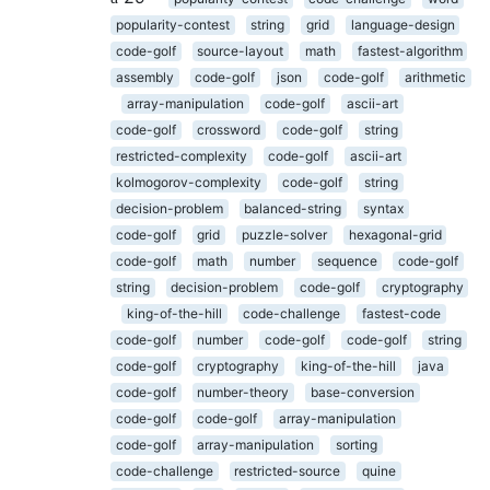
popularity-contest
string
grid
language-design
code-golf
source-layout
math
fastest-algorithm
assembly
code-golf
json
code-golf
arithmetic
array-manipulation
code-golf
ascii-art
code-golf
crossword
code-golf
string
restricted-complexity
code-golf
ascii-art
kolmogorov-complexity
code-golf
string
decision-problem
balanced-string
syntax
code-golf
grid
puzzle-solver
hexagonal-grid
code-golf
math
number
sequence
code-golf
string
decision-problem
code-golf
cryptography
king-of-the-hill
code-challenge
fastest-code
code-golf
number
code-golf
code-golf
string
code-golf
cryptography
king-of-the-hill
java
code-golf
number-theory
base-conversion
code-golf
code-golf
array-manipulation
code-golf
array-manipulation
sorting
code-challenge
restricted-source
quine