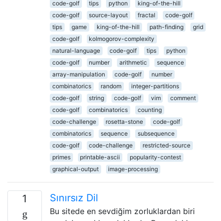
code-golf
tips
python
king-of-the-hill
code-golf
source-layout
fractal
code-golf
tips
game
king-of-the-hill
path-finding
grid
code-golf
kolmogorov-complexity
natural-language
code-golf
tips
python
code-golf
number
arithmetic
sequence
array-manipulation
code-golf
number
combinatorics
random
integer-partitions
code-golf
string
code-golf
vim
comment
code-golf
combinatorics
counting
code-challenge
rosetta-stone
code-golf
combinatorics
sequence
subsequence
code-golf
code-challenge
restricted-source
primes
printable-ascii
popularity-contest
graphical-output
image-processing
Sınırsız Dil
1
Bu sitede en sevdiğim zorluklardan biri