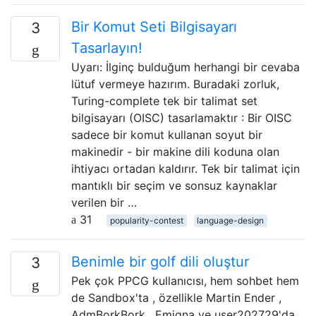
Bir Komut Seti Bilgisayarı
3
Tasarlayın!
Uyarı: İlginç bulduğum herhangi bir cevaba
lütuf vermeye hazırım. Buradaki zorluk,
Turing-complete tek bir talimat set
bilgisayarı (OISC) tasarlamaktır : Bir OISC
sadece bir komut kullanan soyut bir
makinedir - bir makine dili koduna olan
ihtiyacı ortadan kaldırır. Tek bir talimat için
mantıklı bir seçim ve sonsuz kaynaklar
verilen bir …
31
popularity-contest
language-design
Benimle bir golf dili oluştur
3
Pek çok PPCG kullanıcısı, hem sohbet hem
de Sandbox'ta , özellikle Martin Ender ,
AdmBorkBork , Emigna ve user202729'da