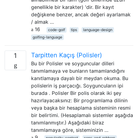
genellikle bir karakter) 'dir. Bir kayıt
değişkene benzer, ancak değeri ayarlamak
/ almak …
16
code-golf
tips
language-design
golfing-language
Tarpitten Kaçış (Polisler)
1
Bu bir Polisler ve soyguncular dilleri
tanımlamaya ve bunların tamamlandığını
kanıtlamaya dayalı bir meydan okuma. Bu
polislerin iş parçacığı. Soyguncuların ipi
burada . Polisler Bir polis olarak iki şey
hazırlayacaksınız: Bir programlama dilinin
veya başka bir hesaplama sisteminin resmi
bir belirtimi. (Hesaplamalı sistemler aşağıda
tanımlanmıştır.) Aşağıdaki biraz
tanımlamaya göre, sisteminizin …
9
popularity-contest
cops-and-robbers