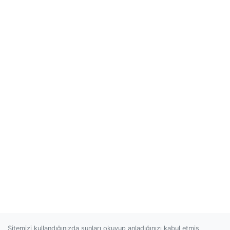
Sitemizi kullandığınızda şunları okuyup anladığınızı kabul etmiş