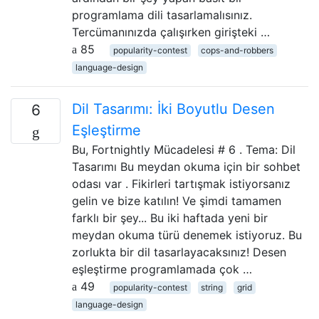
programlama dili tasarlamalısınız.
Tercümanınızda çalışırken girişteki …
85
popularity-contest
cops-and-robbers
language-design
Dil Tasarımı: İki Boyutlu Desen
6
Eşleştirme
Bu, Fortnightly Mücadelesi # 6 . Tema: Dil
Tasarımı Bu meydan okuma için bir sohbet
odası var . Fikirleri tartışmak istiyorsanız
gelin ve bize katılın! Ve şimdi tamamen
farklı bir şey... Bu iki haftada yeni bir
meydan okuma türü denemek istiyoruz. Bu
zorlukta bir dil tasarlayacaksınız! Desen
eşleştirme programlamada çok …
49
popularity-contest
string
grid
language-design