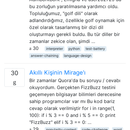
bu zorluğun yaratılmasına yardımcı oldu.
Topluluğumuz, "golf dili" olarak
adlandırdığımız, özellikle golf oynamak için
özel olarak tasarlanmış bir dizi dil
oluşturmayı gerekli buldu. Bu tür diller bir
zamanlar zekice olan, şimdi …
30
interpreter
python
test-battery
answer-chaining
language-design
Akıllı Kişinin Mirage'ı
30
Bir zamanlar Quora'da bu soruyu / cevabı
okuyordum. Gerçekten FizzBuzz testini
geçemeyen bilgisayar bilimleri derecesine
sahip programcılar var mı Bu kod bariz
cevap olarak verilmiştir for i in range(1,
100): if i % 3 == 0 and i % 5 == 0: print
"FizzBuzz" elif i % 3 == 0: …
29
popularity-contest
code-challenge
word