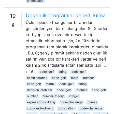
whitespace
Üçgenlik programını geçerli kılma
19
Üçlü ilişkinin-Triangulaer tarafından
geliştirilen yeni bir esolang olan Sn Xcoder
kod yapısı çok özel bir desen takip
etmelidir: nKod satırı için, 2n-1üzerinde
programın tam olarak karakterleri olmalıdır
. Bu, üçgen / piramit şekline neden olur; ilk
satırın yalnızca bir karakteri vardır ve geri
kalanı 2'lik artışlarla artar. Her satır .sol …
19
code-golf
string
code-golf
combinatorics
code-golf
math
number
code-golf
matrix
code-golf
string
decision-problem
code-golf
internet
code-golf
number
number-theory
integer
expression-building
code-challenge
primes
cops-and-robbers
obfuscation
code-challenge