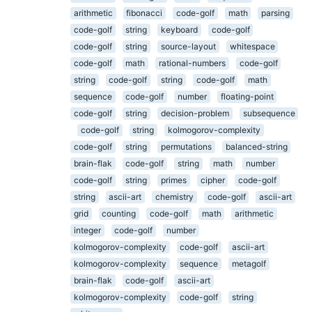
arithmetic
fibonacci
code-golf
math
parsing
code-golf
string
keyboard
code-golf
code-golf
string
source-layout
whitespace
code-golf
math
rational-numbers
code-golf
string
code-golf
string
code-golf
math
sequence
code-golf
number
floating-point
code-golf
string
decision-problem
subsequence
code-golf
string
kolmogorov-complexity
code-golf
string
permutations
balanced-string
brain-flak
code-golf
string
math
number
code-golf
string
primes
cipher
code-golf
string
ascii-art
chemistry
code-golf
ascii-art
grid
counting
code-golf
math
arithmetic
integer
code-golf
number
kolmogorov-complexity
code-golf
ascii-art
kolmogorov-complexity
sequence
metagolf
brain-flak
code-golf
ascii-art
kolmogorov-complexity
code-golf
string