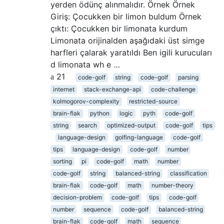
yerden ödünç alınmalıdır. Örnek Örnek
Giriş: Çocukken bir limon buldum Örnek
çıktı: Çocukken bir limonata kurdum
Limonata orijinalden aşağıdaki üst simge
harfleri çalarak yaratıldı Ben igili kurucuları
d limonata wh e …
21
code-golf
string
code-golf
parsing
internet
stack-exchange-api
code-challenge
kolmogorov-complexity
restricted-source
brain-flak
python
logic
pyth
code-golf
string
search
optimized-output
code-golf
tips
language-design
golfing-language
code-golf
tips
language-design
code-golf
number
sorting
pi
code-golf
math
number
code-golf
string
balanced-string
classification
brain-flak
code-golf
math
number-theory
decision-problem
code-golf
tips
code-golf
number
sequence
code-golf
balanced-string
brain-flak
code-golf
math
sequence