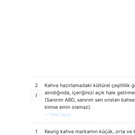
2
Kahve hazırlamadaki kültürel çeşitlilik
alındığında, içeriğinizi açık hale getirme
(Sanırım ABD, sanırım sen onstan bahs
kimse emin olamaz).
—
Peter Taylor,
1
Keurig kahve markamın küçük, orta ve 