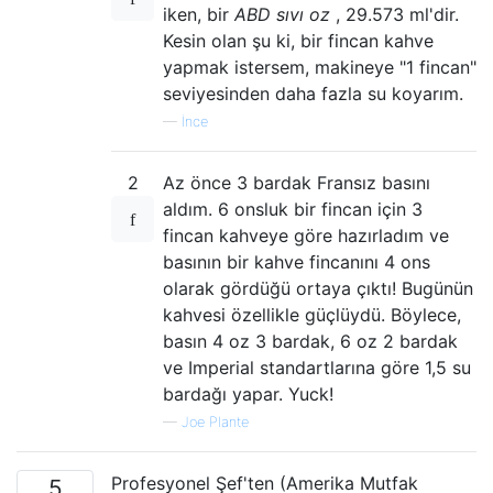
iken, bir
ABD sıvı oz
, 29.573 ml'dir.
Kesin olan şu ki, bir fincan kahve
yapmak istersem, makineye "1 fincan"
seviyesinden daha fazla su koyarım.
—
İnce
2
Az önce 3 bardak Fransız basını
aldım. 6 onsluk bir fincan için 3
fincan kahveye göre hazırladım ve
basının bir kahve fincanını 4 ons
olarak gördüğü ortaya çıktı! Bugünün
kahvesi özellikle güçlüydü. Böylece,
basın 4 oz 3 bardak, 6 oz 2 bardak
ve Imperial standartlarına göre 1,5 su
bardağı yapar. Yuck!
—
Joe Plante
Profesyonel Şef'ten (Amerika Mutfak
5