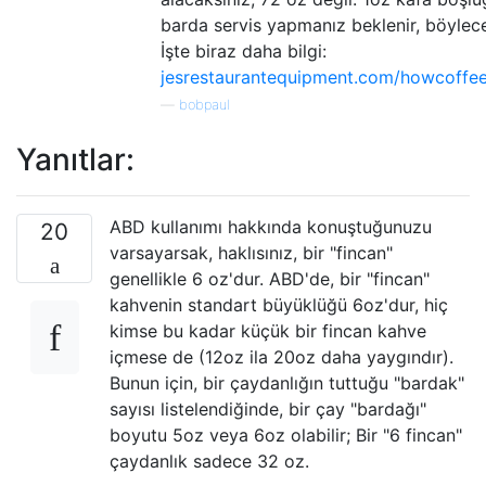
barda servis yapmanız beklenir, böylec
İşte biraz daha bilgi:
jesrestaurantequipment.com/howcoffee
—
bobpaul
Yanıtlar:
ABD kullanımı hakkında konuştuğunuzu
20
varsayarsak, haklısınız, bir "fincan"
genellikle 6 oz'dur. ABD'de, bir "fincan"
kahvenin standart büyüklüğü 6oz'dur, hiç
kimse bu kadar küçük bir fincan kahve
içmese de (12oz ila 20oz daha yaygındır).
Bunun için, bir çaydanlığın tuttuğu "bardak"
sayısı listelendiğinde, bir çay "bardağı"
boyutu 5oz veya 6oz olabilir; Bir "6 fincan"
çaydanlık sadece 32 oz.