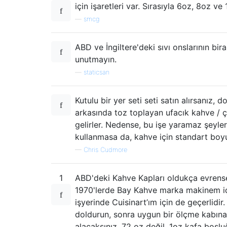
için işaretleri var. Sırasıyla 6oz, 8oz ve 
—
smcg
ABD ve İngiltere'deki sıvı onslarının bir
unutmayın.
—
staticsan
Kutulu bir yer seti seti satın alırsanız, d
arkasında toz toplayan ufacık kahve / ç
gelirler. Nedense, bu işe yaramaz şeyler
kullanmasa da, kahve için standart boyu
—
Chris Cudmore
1
ABD'deki Kahve Kapları oldukça evrens
1970'lerde Bay Kahve marka makinem i
işyerinde Cuisinart’ım için de geçerlidir
doldurun, sonra uygun bir ölçme kabın
alacaksınız, 72 oz değil. 1oz kafa boşl