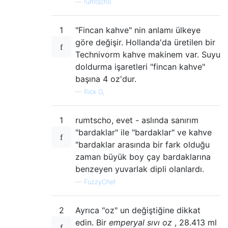
—
rumtscho
1
"Fincan kahve" nin anlamı ülkeye
göre değişir. Hollanda'da üretilen bir
Technivorm kahve makinem var. Suyu
doldurma işaretleri "fincan kahve"
başına 4 oz'dur.
—
Rick G,
1
rumtscho, evet - aslında sanırım
"bardaklar" ile "bardaklar" ve kahve
"bardaklar arasında bir fark olduğu
zaman büyük boy çay bardaklarına
benzeyen yuvarlak dipli olanlardı.
—
FuzzyChef
2
Ayrıca "oz" un değiştiğine dikkat
edin. Bir
emperyal sıvı oz
, 28.413 ml