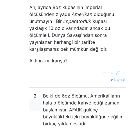
Ah, ayrıca 8oz kupasının Imperial
ölçüsünden ziyade
Amerikan
olduğunu
unutmayın . Bir
İmparatorluk
kupası
yaklaşık 10 oz civarındadır, ancak bu
ölçümle I. Dünya Savaşı'ndan sonra
yayınlanan herhangi bir tarifte
karşılaşmanız pek mümkün değildir.
Aklınız mı karıştı?
—
FuzzyChef
kaynak
2
Belki de 6oz ölçümü, Amerikalıların
hala o ölçümde kahve içtiği zaman
başlamıştır, AFAIK gülünç
büyüklükteki içki büyüklüğüne eğilim
birkaç yıldan eskidir