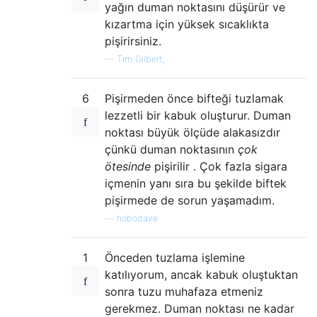
yağın duman noktasını düşürür ve
kızartma için yüksek sıcaklıkta
pişirirsiniz.
—
Tim Gilbert,
6
Pişirmeden önce bifteği tuzlamak
lezzetli bir kabuk oluşturur. Duman
noktası büyük ölçüde alakasızdır
çünkü duman noktasının
çok
ötesinde
pişirilir . Çok fazla sigara
içmenin yanı sıra bu şekilde biftek
pişirmede de sorun yaşamadım.
—
hobodave
1
Önceden tuzlama işlemine
katılıyorum, ancak kabuk oluştuktan
sonra tuzu muhafaza etmeniz
gerekmez. Duman noktası ne kadar