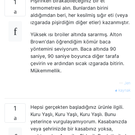
Pişirirken bırakabileceğiniz bir et
1
termometresi alın. Bunlardan birini
aldığımdan beri, her kesilmiş sığır eti (veya
ızgarada pişirdiğim diğer etler) kazanmıştır.
Yüksek ısı broiler altında sararmış. Alton
Brown'dan öğrendiğim kömür baca
yöntemini seviyorum. Baca altında 90
saniye, 90 saniye boyunca diğer tarafa
çevirin ve ardından sıcak ızgarada bitirin.
Mükemmellik.
—
Jen
kaynak
Hepsi gerçekten başladığınız ürünle ilgili.
1
Kuru Yaşlı, Kuru Yaşlı, Kuru Yaşlı. Bunu
yeterince vurgulayamıyorum. Kasabanızda
veya şehrinizde bir kasabınız yoksa,