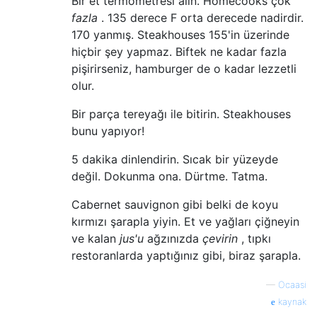
Bir et termometresi alın. Homecooks çok
fazla
. 135 derece F orta derecede nadirdir.
170 yanmış. Steakhouses 155'in üzerinde
hiçbir şey yapmaz. Biftek ne kadar fazla
pişirirseniz, hamburger de o kadar lezzetli
olur.
Bir parça tereyağı ile bitirin. Steakhouses
bunu yapıyor!
5 dakika dinlendirin. Sıcak bir yüzeyde
değil. Dokunma ona. Dürtme. Tatma.
Cabernet sauvignon gibi belki de koyu
kırmızı şarapla yiyin. Et ve yağları çiğneyin
ve kalan
jus'u
ağzınızda
çevirin
, tıpkı
restoranlarda yaptığınız gibi, biraz şarapla.
—
Ocaasi
kaynak