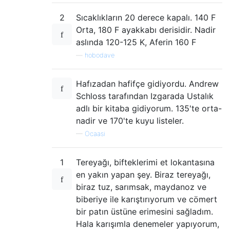
2
Sıcaklıkların 20 derece kapalı. 140 F
Orta, 180 F ayakkabı derisidir. Nadir
aslında 120-125 K, Aferin 160 F
—
hobodave
Hafızadan hafifçe gidiyordu. Andrew
Schloss tarafından Izgarada Ustalık
adlı bir kitaba gidiyorum. 135'te orta-
nadir ve 170'te kuyu listeler.
—
Ocaasi
1
Tereyağı, bifteklerimi et lokantasına
en yakın yapan şey. Biraz tereyağı,
biraz tuz, sarımsak, maydanoz ve
biberiye ile karıştırıyorum ve cömert
bir patın üstüne erimesini sağladım.
Hala karışımla denemeler yapıyorum,