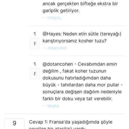
ancak gerçekten bifteğe ekstra bir
gariplik getiriyor.
—
DHayes,
1
@Hayes: Neden etin sütle (tereyağı)
karıştırıyorsanız kosher tuzu?
—
dotancohen
1
@dotancohen - Cevabımdan
emin
değilim , fakat koher tuzunun
dokusunu hatırladığımdan daha
büyük - tahıllardan daha mor pullar -
sonuçlara değişen dağılım nedeniyle
farklı bir doku veya tat verebilir.
—
Megha
Cevap 1: Fransa'da yaşadığımda şöyle
9
çevrilen bir atasözü vardı: