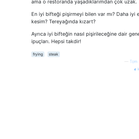
ama o restoranda yaşadıklarımdan çok uzak.
En iyi bifteği pişirmeyi bilen var mı? Daha iyi 
kesim? Tereyağında kızart?
Ayrıca iyi bifteğin nasıl pişirileceğine dair gen
ipuçları. Hepsi takdir!
frying
steak
—
Tom 
k