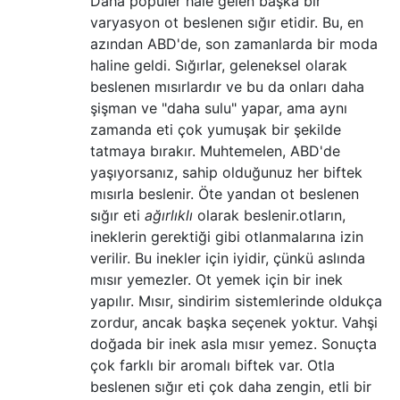
Daha popüler hale gelen başka bir
varyasyon ot beslenen sığır etidir. Bu, en
azından ABD'de, son zamanlarda bir moda
haline geldi. Sığırlar, geleneksel olarak
beslenen mısırlardır ve bu da onları daha
şişman ve "daha sulu" yapar, ama aynı
zamanda eti çok yumuşak bir şekilde
tatmaya bırakır. Muhtemelen, ABD'de
yaşıyorsanız, sahip olduğunuz her biftek
mısırla beslenir. Öte yandan ot beslenen
sığır eti
ağırlıklı
olarak beslenir.
otların,
ineklerin gerektiği gibi otlanmalarına izin
verilir. Bu inekler için iyidir, çünkü aslında
mısır yemezler. Ot yemek için bir inek
yapılır. Mısır, sindirim sistemlerinde oldukça
zordur, ancak başka seçenek yoktur. Vahşi
doğada bir inek asla mısır yemez. Sonuçta
çok farklı bir aromalı biftek var. Otla
beslenen sığır eti çok daha zengin, etli bir