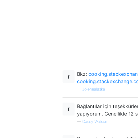
Bkz:
cooking.stackexchan
cooking.stackexchange.co
—
Jolenealaska
Bağlantılar için teşekkürl
yapıyorum. Genellikle 12
—
Casey Watson