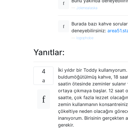
Bunu yakında deneyebiliri
—
Jolenealaska
Burada bazı kahve soruları
deneyebilirsiniz:
area51.s
—
logophobe
Yanıtlar:
İki yıldır bir Toddy kullanıyorum
4
buldum
öğütülmüş kahve, 18 saat 
saatin ötesinde zeminler sulanı
ortaya çıkmaya başlar. 12 saat ol
saatte, çok fazla lezzet olacağı
zemin kullanmanın konsantreinizd
çökeltiye neden olacağını görece
inanıyorum. Birisinin gerçekten 
gerekir.