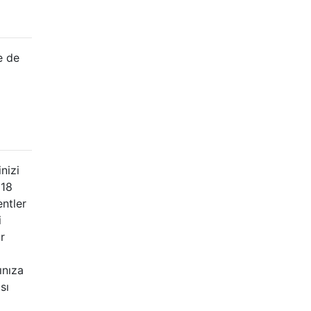
e de
nizi
 18
ntler
i
r
ınıza
sı