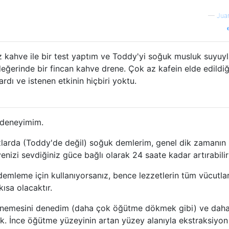
—
Jua
 oz kahve ile bir test yaptım ve Toddy'yi soğuk musluk suyuy
eğerinde bir fincan kahve drene. Çok az kafein elde edildiğ
ardı ve istenen etkinin hiçbiri yoktu.
l deneyimim.
arda (Toddy'de değil) soğuk demlerim, genel dik zamanın 
izi sevdiğiniz güce bağlı olarak 24 saate kadar artırabilirs
emleme için kullanıyorsanız, bence lezzetlerin tüm vücutlar
ısa olacaktır.
enemesini denedim (daha çok öğütme dökmek gibi) ve daha
ak. İnce öğütme yüzeyinin artan yüzey alanıyla ekstraksiyon 