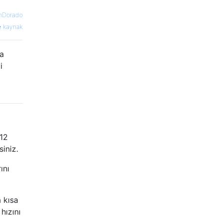
nDorado
kaynak
la
i
12
iniz.
ını
 kısa
hızını