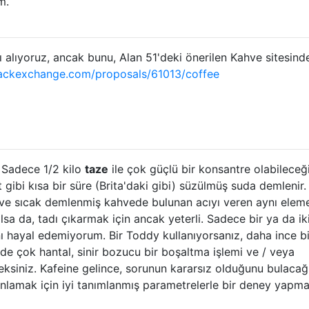
m.
 alıyoruz, ancak bunu, Alan 51'deki önerilen Kahve sitesind
tackexchange.com/proposals/61013/coffee
. Sadece 1/2 kilo
taze
ile çok güçlü bir konsantre olabileceği
gibi kısa bir süre (Brita'daki gibi) süzülmüş suda demlenir.
r ve sıcak demlenmiş kahvede bulunan acıyı veren aynı eleme
sa da, tadı çıkarmak için ancak yeterli. Sadece bir ya da ik
nı hayal edemiyorum. Bir Toddy kullanıyorsanız, daha ince bi
e çok hantal, sinir bozucu bir boşaltma işlemi ve / veya
ksiniz. Kafeine gelince, sorunun kararsız olduğunu bulacağ
anlamak için iyi tanımlanmış parametrelerle bir deney yapma