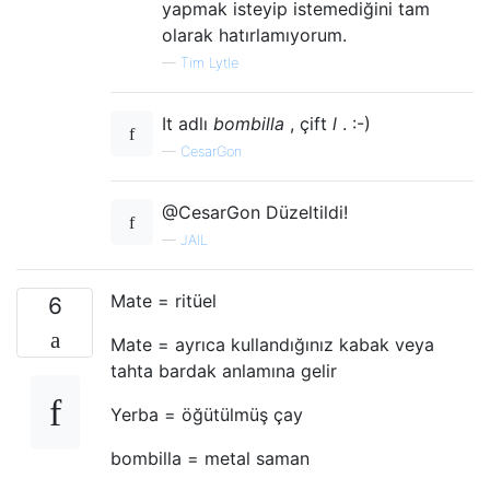
yapmak isteyip istemediğini tam
olarak hatırlamıyorum.
—
Tim Lytle
It adlı
bombilla
, çift
l
. :-)
—
CesarGon
@CesarGon Düzeltildi!
—
JAIL
Mate = ritüel
6
Mate = ayrıca kullandığınız kabak veya
tahta bardak anlamına gelir
Yerba = öğütülmüş çay
bombilla = metal saman