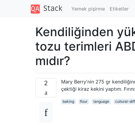
Yemek pişirme
Etiketler
Kendiliğinden yü
tozu terimleri ABD
mıdır?
Mary Berry'nin 275 gr kendiliğin
2
çektiği kiraz kekini yaptım. Fırın
baking
flour
language
cultural-dif