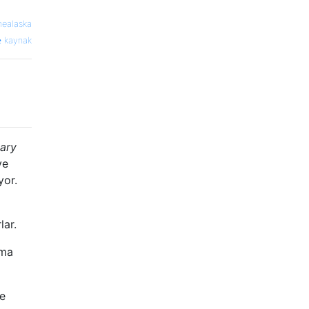
nealaska
kaynak
ary
ye
yor.
lar.
ama
se