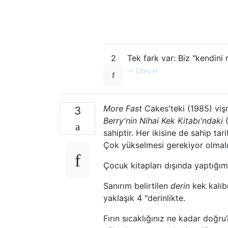
2
Tek fark var: Biz "kendini
—
Chris H
More Fast
Cakes'teki (1985) viş
3
Berry'nin Nihai Kek Kitabı'ndaki
(
sahiptir. Her ikisine de sahip ta
Çok yükselmesi gerekiyor olmal
Çocuk kitapları dışında yaptığım 
Sanırım belirtilen
derin
kek kalıb
yaklaşık 4 "derinlikte.
Fırın sıcaklığınız ne kadar doğru? 