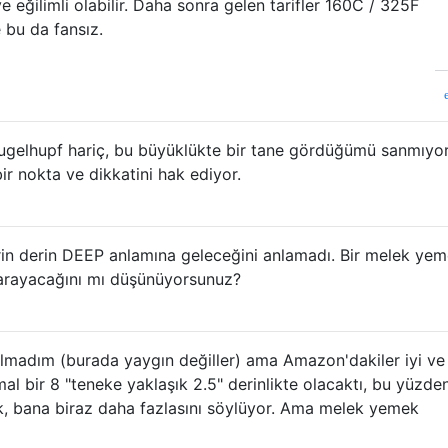
ğilimli olabilir. Daha sonra gelen tarifler 160C / 325F
 bu da fansız.
 gugelhupf hariç, bu büyüklükte bir tane gördüğümü sanmıyo
ir nokta ve dikkatini hak ediyor.
rin derin DEEP anlamına geleceğini anlamadı. Bir melek ye
 yarayacağını mı düşünüyorsunuz?
 olmadım (burada yaygın değiller) ama Amazon'dakiler iyi ve
al bir 8 "teneke yaklaşık 2.5" derinlikte olacaktı, bu yüzde
, bana biraz daha fazlasını söylüyor. Ama melek yemek