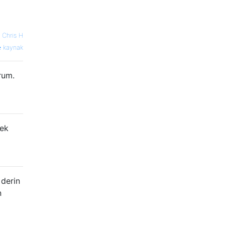
—
Chris H
kaynak
rum.
mek
 derin
n