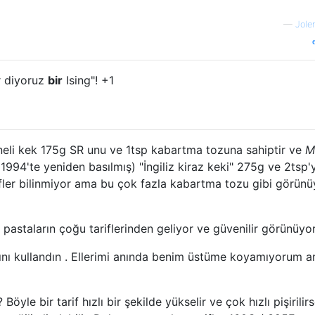
—
Jole
 r diyoruz
bir
Ising"! +1
neli kek 175g SR unu ve 1tsp kabartma tozuna sahiptir ve
M
1994'te yeniden basılmış) "İngiliz kiraz keki" 275g ve 2tsp'
rifler bilinmiyor ama bu çok fazla kabartma tozu gibi görünü
ı
pastaların çoğu tariflerinden geliyor ve güvenilir görünüyor
ını kullandın . Ellerimi anında benim üstüme koyamıyorum 
Böyle bir tarif hızlı bir şekilde yükselir ve çok hızlı pişirilir