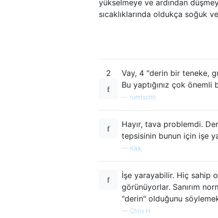
yükselmeye ve ardından düşmeye e
sıcaklıklarında oldukça soğuk ve
2
Vay, 4 "derin bir teneke,
Bu yaptığınız çok önemli b
—
rumtscho
Hayır, tava problemdi. De
tepsisinin bunun için işe
—
Kaa,
İşe yarayabilir. Hiç sahip
görünüyorlar. Sanırım norm
"derin" olduğunu söylemek
—
Chris H