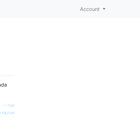
Account
ada
—
Kaa
kaynak