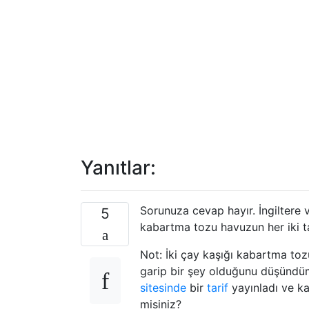
Yanıtlar:
Sorunuza cevap hayır. İngiltere
5
kabartma tozu havuzun her iki ta
Not: İki çay kaşığı kabartma toz
garip bir şey olduğunu düşündüm
sitesinde
bir
tarif
yayınladı ve k
misiniz?