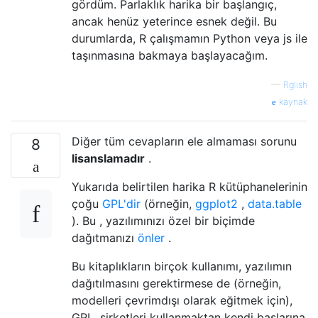
gördüm. Parlaklık harika bir başlangıç,
ancak henüz yeterince esnek değil. Bu
durumlarda, R çalışmamın Python veya js ile
taşınmasına bakmaya başlayacağım.
—
Rglish
kaynak
Diğer tüm cevapların ele almaması sorunu
8
lisanslamadır
.
Yukarıda belirtilen harika R kütüphanelerinin
çoğu
GPL'dir
(örneğin,
ggplot2
,
data.table
). Bu , yazılımınızı özel bir biçimde
dağıtmanızı
önler
.
Bu kitaplıkların birçok kullanımı, yazılımın
dağıtılmasını gerektirmese de (örneğin,
modelleri çevrimdışı olarak eğitmek için),
GPL, şirketleri kullanmaktan kendi başlarına