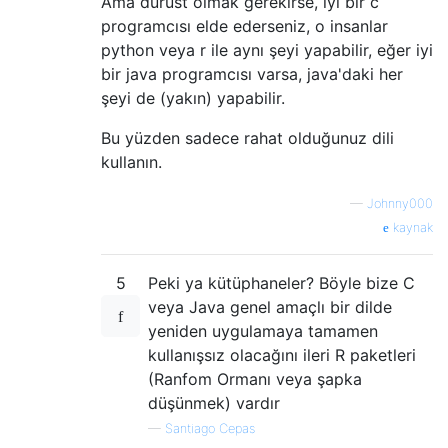
Ama dürüst olmak gerekirse, iyi bir c
programcısı elde ederseniz, o insanlar
python veya r ile aynı şeyi yapabilir, eğer iyi
bir java programcısı varsa, java'daki her
şeyi de (yakın) yapabilir.
Bu yüzden sadece rahat olduğunuz dili
kullanın.
—
Johnny000
kaynak
5
Peki ya kütüphaneler? Böyle bize C
veya Java genel amaçlı bir dilde
yeniden uygulamaya tamamen
kullanışsız olacağını ileri R paketleri
(Ranfom Ormanı veya şapka
düşünmek) vardır
—
Santiago Cepas