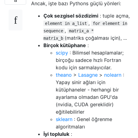
Ancak, işte bazı Pythons güçlü yönleri:
Çok sezgisel sözdizimi
: tuple açma,
,
element in a_list
for element in
,
sequence
matrix_a *
(matriks çoğalması için), ...
matrix_b
Birçok kütüphane
:
scipy
: Bilimsel hesaplamalar;
birçoğu sadece hızlı Fortran
kodu için sarmalayıcılar.
theano
>
Lasagne
>
nolearn
:
Yapay sinir ağları için
kütüphaneler - herhangi bir
ayarlama olmadan GPU'da
(nvidia, CUDA gereklidir)
eğitilebilirler
sklearn
: Genel öğrenme
algoritmaları
İyi topluluk
: