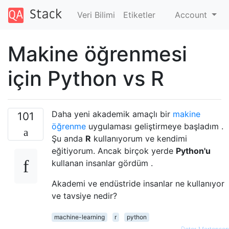
Veri Bilimi
Etiketler
Account
Makine öğrenmesi
için Python vs R
Daha yeni akademik amaçlı bir
makine
101
öğrenme
uygulaması geliştirmeye başladım .
Şu anda
R
kullanıyorum ve kendimi
eğitiyorum. Ancak birçok yerde
Python'u
kullanan insanlar gördüm .
Akademi ve endüstride insanlar ne kullanıyor
ve tavsiye nedir?
machine-learning
r
python