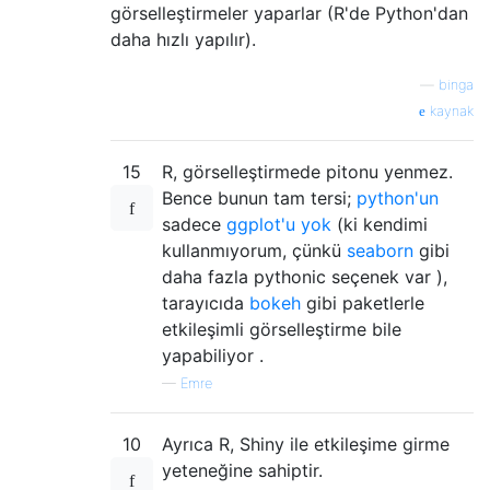
görselleştirmeler yaparlar (R'de Python'dan
daha hızlı yapılır).
—
binga
kaynak
15
R, görselleştirmede pitonu yenmez.
Bence bunun tam tersi;
python'un
sadece
ggplot'u yok
(ki kendimi
kullanmıyorum, çünkü
seaborn
gibi
daha fazla pythonic seçenek var ),
tarayıcıda
bokeh
gibi paketlerle
etkileşimli görselleştirme bile
yapabiliyor .
—
Emre
10
Ayrıca R, Shiny ile etkileşime girme
yeteneğine sahiptir.