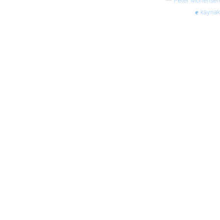
—
Peter Mortensen
kaynak