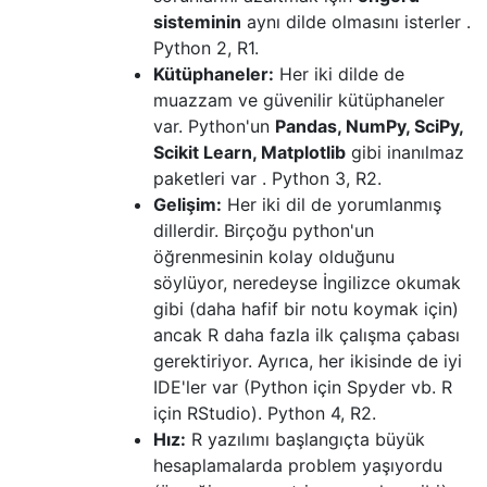
sisteminin
aynı dilde olmasını isterler .
Python 2, R1.
Kütüphaneler:
Her iki dilde de
muazzam ve güvenilir kütüphaneler
var. Python'un
Pandas, NumPy, SciPy,
Scikit Learn, Matplotlib
gibi inanılmaz
paketleri var . Python 3, R2.
Gelişim:
Her iki dil de yorumlanmış
dillerdir. Birçoğu python'un
öğrenmesinin kolay olduğunu
söylüyor, neredeyse İngilizce okumak
gibi (daha hafif bir notu koymak için)
ancak R daha fazla ilk çalışma çabası
gerektiriyor. Ayrıca, her ikisinde de iyi
IDE'ler var (Python için Spyder vb. R
için RStudio). Python 4, R2.
Hız:
R yazılımı başlangıçta büyük
hesaplamalarda problem yaşıyordu