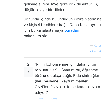
gelişme süresi, R'ye göre çok düşüktür (R,
düşük seviye bir dildir).
Sonunda içinde bulunduğun çevre sistemine
ve kişisel tercihlere bağlı. Daha fazla ayrıntı
için bu karşılaştırmaya
buradan
bakabilirsiniz .
—
Kunal
kaynak
2
“R'nin [...] öğrenme için daha iyi bir
toplumu var” - Sanırım bu, öğrenme
türüne oldukça bağlı. R'de sinir ağları
(ileri beslemeli keyfi mimariler,
CNN'ler, RNN'ler) ile ne kadar devam
ediyor?
—
Martin Thoma