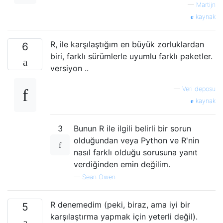
—
Martijn
kaynak
R, ile karşılaştığım en büyük zorluklardan
6
biri, farklı sürümlerle uyumlu farklı paketler.
versiyon ..
—
Veri deposu
kaynak
3
Bunun R ile ilgili belirli bir sorun
olduğundan veya Python ve R'nin
nasıl farklı olduğu sorusuna yanıt
verdiğinden emin değilim.
—
Sean Owen
R denemedim (peki, biraz, ama iyi bir
5
karşılaştırma yapmak için yeterli değil).