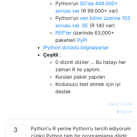
Python'un
SO'da 448.000+
sorusu var
(R 99.000+ var)
Python'un
veri bilimi üzerine 103
sorusu var. SE
(R 140 var)
PEP'ler
üzerinde 63,000+
paketleri
PyPI
IPython dizüstü bilgisayarlar
Çeşitli
:
0 dizinli diziler ... Bu hatayı her
zaman R ile yaptım.
Kurulan paket yapıları
Kodunuzu test etmek için iyi
destek
—
Martin Thoma
kaynak
Python'u R yerine Python'u tercih ediyorum
3
çünkü Python tam bir programlama dilidir,